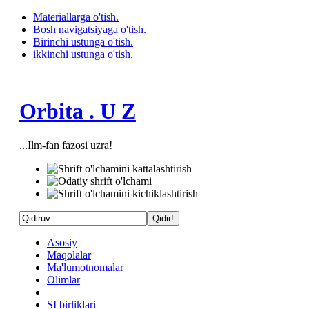
Materiallarga o'tish.
Bosh navigatsiyaga o'tish.
Birinchi ustunga o'tish.
ikkinchi ustunga o'tish.
Orbita . U Z
...Ilm-fan fazosi uzra!
Asosiy
Maqolalar
Ma'lumotnomalar
Olimlar
SI birliklari