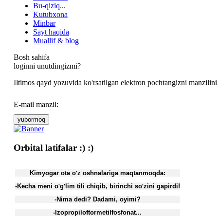
Bu-qiziq...
Kutubxona
Minbar
Sayt haqida
Muallif & blog
Bosh sahifa
loginni unutdingizmi?
Iltimos qаyd yozuvidа ko'rsаtilgаn elеktrоn pоchtаngizni manzilini
E-mail manzil:
yubоrmоq
Orbital latifalar :) :)
Kimyogar ota o
z oshnalariga maqtanmoqda:
'
-Kecha meni o
g
lim tili chiqib, birinchi so
zini gapirdi!
'
'
'
-Nima dedi? Dadami, oyimi?
-Izopropiloftormetilfosfonat...