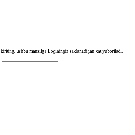
 kiriting. ushbu manzilgа Loginingiz sаklаnаdigаn xat yubоrilаdi.