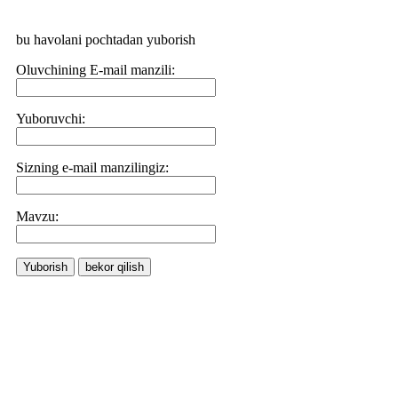
bu havolani pochtadan yuborish
Oluvchining E-mail manzili:
Yuboruvchi:
Sizning e-mail manzilingiz:
Маvzu:
Yuborish
bekor qilish