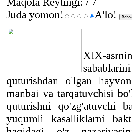
Maqola Reytingi:
/ 7
Juda yomon!
A'lo!
XIX-asrnin
sabablari
quturishdan o'lgan hayvon
manbai va tarqatuvchisi bo'
quturishni qo'zg'atuvchi b
yuqumli kasalliklarni bakt
haqidagi o'z nazariyasi