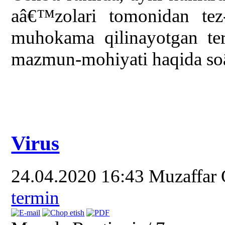
aâ€™zolari tomonidan tez-
muhokama qilinayotgan ter
mazmun-mohiyati haqida soâ
Virus
24.04.2020 16:43
Muzaffar
termin