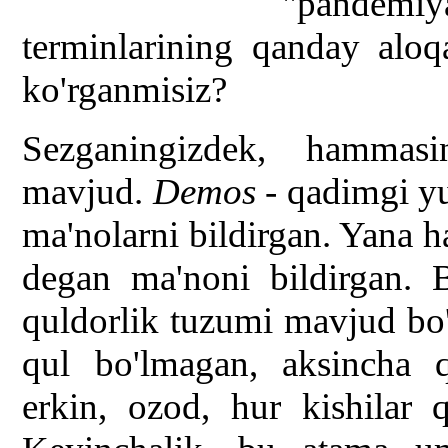
"pandem
terminlarining qanday aloq
ko'rganmisiz?
Sezganingizdek, hammas
mavjud.
Demos
- qadimgi yu
ma'nolarni bildirgan. Yana h
degan ma'noni bildirgan. 
quldorlik tuzumi mavjud bo'
qul bo'lmagan, aksincha q
erkin, ozod, hur kishilar