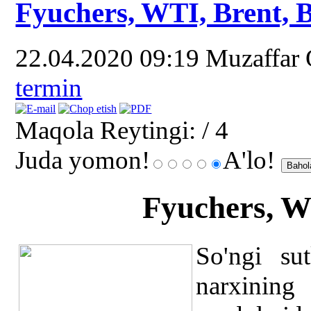
Fyuchers, WTI, Brent, B
22.04.2020 09:19
Muzaffar
termin
Maqola Reytingi:
/ 4
Juda yomon!
A'lo!
Fyuchers, W
So'ngi su
narxini