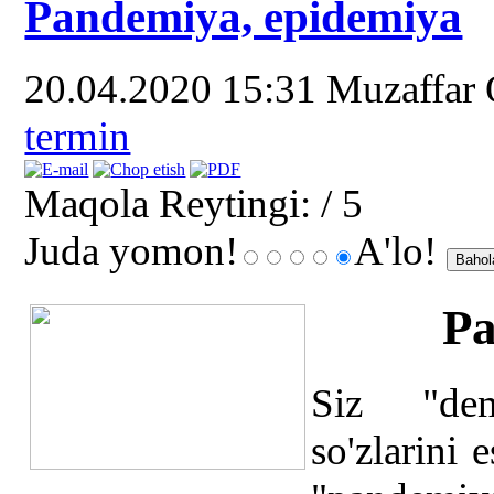
Pandemiya, epidemiya
20.04.2020 15:31
Muzaffar
termin
Maqola Reytingi:
/ 5
Juda yomon!
A'lo!
Pa
Siz "dem
so'zlarini 