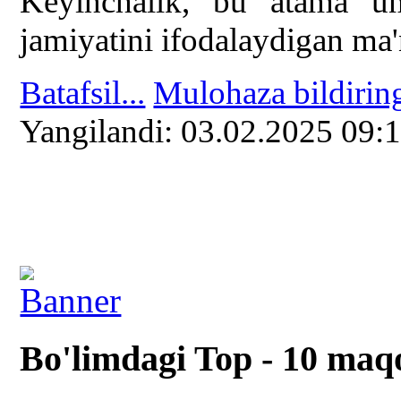
Keyinchalik, bu atama um
jamiyatini ifodalaydigan ma
Batafsil...
Mulohaza bildirin
Yangilаndi: 03.02.2025 09:
Bo'limdagi Top - 10 maq