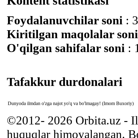
Kontent statistikasi
Foydalanuvchilar soni
: 
Kiritilgan mаqolalar son
O'qilgan sahifalar soni
: 
Tafakkur durdonalari
Dunyoda ilmdan o'zga najot yo'q va bo'lmagay! (Imom Buxoriy)
©2012- 2026 Orbita.uz - I
huquqlar himoyalangan. Bo