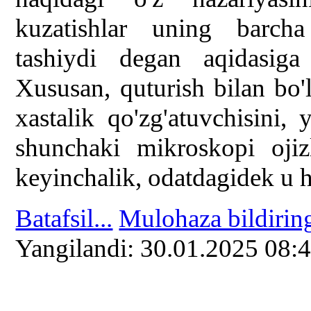
kuzatishlar uning barcha 
tashiydi degan aqidasig
Xususan, quturish bilan bo
xastalik qo'zg'atuvchisini, 
shunchaki mikroskopi oji
keyinchalik, odatdagidek u h
Batafsil...
Mulohaza bildirin
Yangilаndi: 30.01.2025 08: