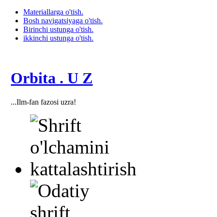
Materiallarga o'tish.
Bosh navigatsiyaga o'tish.
Birinchi ustunga o'tish.
ikkinchi ustunga o'tish.
Orbita . U Z
...Ilm-fan fazosi uzra!