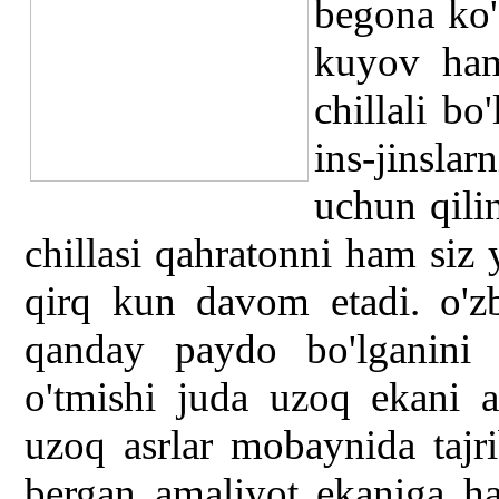
begona ko'z
kuyov ham
chillali bo
ins-jinsl
uchun qilin
chillasi qahratonni ham siz
qirq kun davom etadi. o'z
qanday paydo bo'lganini
o'tmishi juda uzoq ekani a
uzoq asrlar mobaynida tajri
bergan amaliyot ekaniga h