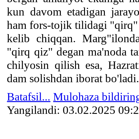
kun davom etadigan jarayo
ham fors-tojik tilidagi "qir
kelib chiqqan. Marg"ilon
"qirq qiz" degan ma'noda tarj
chilyosin qilish esa, Hazra
dam solishdan iborat bo'ladi
Batafsil...
Mulohaza bildirin
Yangilаndi: 03.02.2025 09: