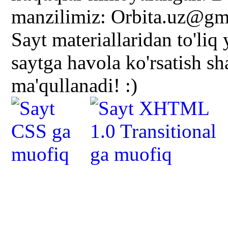
manzilimiz: Orbita.uz@gm
Sayt materiallaridan to'liq
saytga havola ko'rsatish s
ma'qullanadi! :)