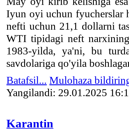
May oyi kirib kelishiga e
Iyun oyi uchun fyucherslar 
nefti uchun 21,1 dollarni ta
WTI tipidagi neft narxining
1983-yilda, ya'ni, bu tur
savdolariga qo'yila boshlaga
Batafsil...
Mulohaza bildirin
Yangilаndi: 29.01.2025 16:
Karantin