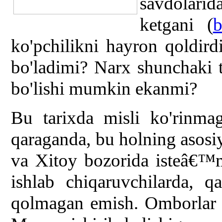
savdolari
ketgani (
b
ko'pchilikni hayron qoldi
bo'ladimi? Narx shunchaki 
bo'lishi mumkin ekanmi?
Bu tarixda misli ko'rinmag
qaraganda, bu holning asosi
va Xitoy bozorida isteâ€™m
ishlab chiqaruvchilarda, q
qolmagan emish. Omborlar t