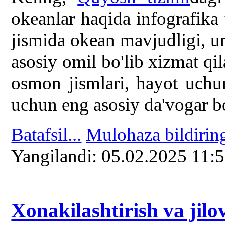
okeanlar haqida infografika
jismida okean mavjudligi, u
asosiy omil bo'lib xizmat qi
osmon jismlari, hayot uchu
uchun eng asosiy da'vogar bo
Batafsil...
Mulohaza bildirin
Yangilаndi: 05.02.2025 11:
Xonakilashtirish va jilo