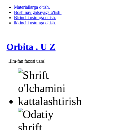
Materiallarga o'tish.
Bosh navigatsiyaga o'tish.
Birinchi ustunga o'tish.
ikkinchi ustunga o'tish.
Orbita . U Z
...Ilm-fan fazosi uzra!