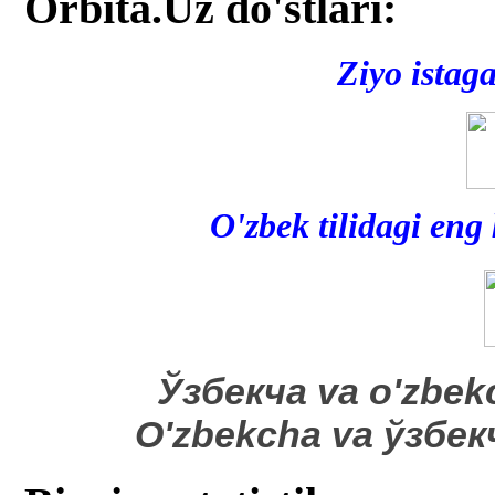
Orbita.Uz do'stlari:
Ziyo istag
O'zbek tilidagi eng
​Ўзбекча va o'zbek
O'zbekcha va ўзбе