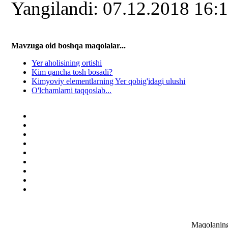
Yangilаndi: 07.12.2018 16:
Mavzuga oid boshqa mаqоlаlаr...
Yer aholisining ortishi
Kim qancha tosh bosadi?
Kimyoviy elementlarning Yer qobig'idagi ulushi
O'lchamlarni taqqoslab...
Maqolaning 