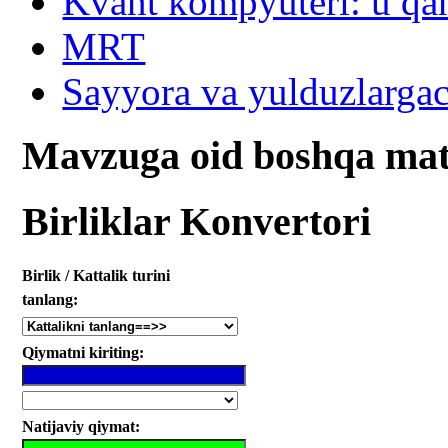
Kvant kompyuteri: u qa
MRT
Sayyora va yulduzlarga
Mavzuga oid boshqa mat
Birliklar Konvertori
Birlik / Kattalik turini
tanlang:
Qiymatni kiriting:
Natijaviy qiymat: