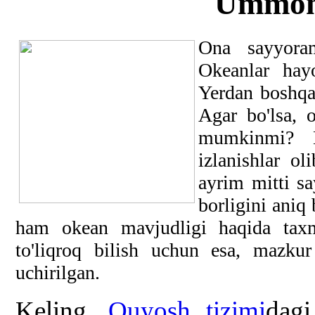
Ummonl
Ona sayyoram
Okeanlar hay
Yerdan boshqa
Agar bo'lsa, 
mumkinmi? H
izlanishlar o
ayrim mitti s
borligini aniq
ham okean mavjudligi haqida taxm
to'liqroq bilish uchun esa, mazku
uchirilgan.
Keling,
Quyosh tizimi
dagi