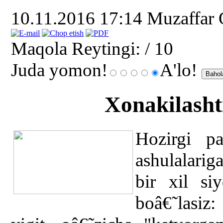
10.11.2016 17:14
Muzaffar
Maqola Reytingi:
/ 10
Juda yomon!
A'lo!
Xonakilashti
Hozirgi pa
ashulalarig
bir xil si
boâ€˜lasiz: