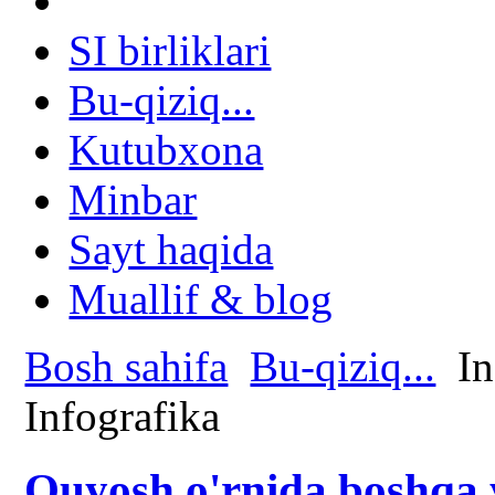
SI birliklari
Bu-qiziq...
Kutubxona
Minbar
Sayt haqida
Muallif & blog
Bosh sahifa
Bu-qiziq...
In
Infografika
Quyosh o'rnida boshqa y