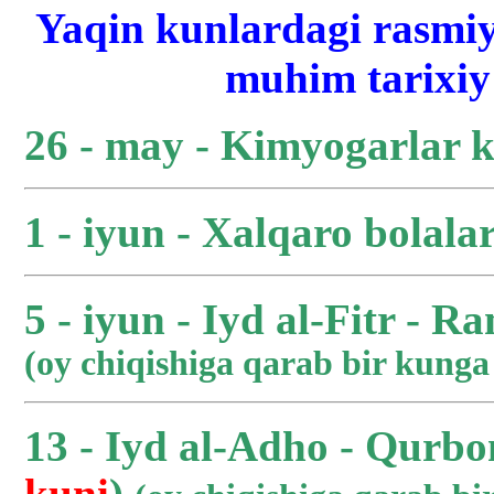
Yaqin kunlardagi rasmiy
muhim tarixiy 
26 - may - Kimyogarlar 
1 - iyun - Xalqaro bolala
5 - iyun - Iyd al-Fitr - R
(oy chiqishiga qarab bir kung
13 - Iyd al-Adho - Qurbo
kuni
)