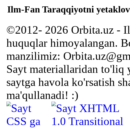
Ilm-Fan Taraqqiyotni yetaklov
©2012- 2026 Orbita.uz - I
huquqlar himoyalangan. Bo
manzilimiz: Orbita.uz@gm
Sayt materiallaridan to'liq
saytga havola ko'rsatish s
ma'qullanadi! :)