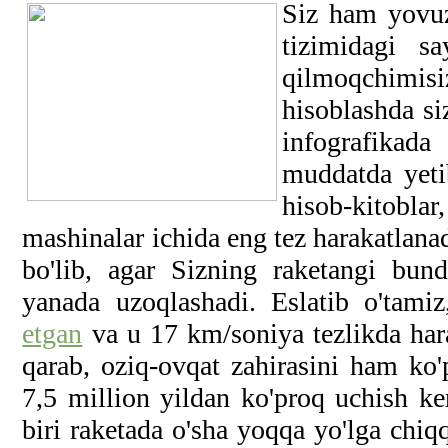
Siz ham yovuz
tizimidagi sa
qilmoqchimis
hisoblashda s
infografikad
muddatda yeti
hisob-kitobl
mashinalar ichida eng tez harakatlanad
b
o'lib, agar Sizning raketangi bun
yanada uzoqlashadi. Eslatib
o'tami
etgan
va u 17 km/soniya tezlikda har
qarab, oziq-ovqat zahirasini ham ko
7,5 million yildan ko'proq uchish ke
biri raketada o'sha yoqqa yo'lga chiq