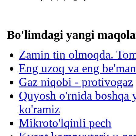
Bo'limdagi yangi maqola
Zamin tin olmoqda. To
Eng uzoq va eng be'mani 
Gaz niqobi - protivogaz
Quyosh o'rnida boshqa y
ko'ramiz
Mikroto'lqinli pech