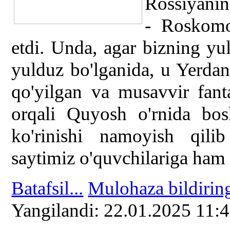
Rossiyanin
- Roskomos
etdi. Unda, agar bizning y
yulduz bo'lganida, u Yerdan
qo'yilgan va musavvir fanta
orqali Quyosh o'rnida bos
ko'rinishi namoyish qilib
saytimiz o'quvchilariga ham 
Batafsil...
Mulohaza bildirin
Yangilаndi: 22.01.2025 11: