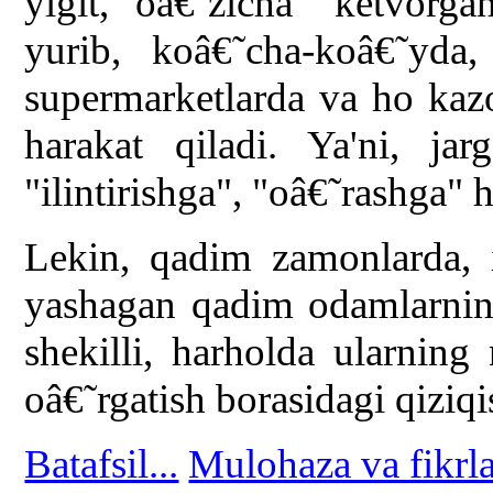
yigit, oâ€˜zicha "ketvorg
yurib, koâ€˜cha-koâ€˜yda, 
supermarketlarda va ho kazo
harakat qiladi. Ya'ni, ja
"ilintirishga", "oâ€˜rashga" h
Lekin, qadim zamonlarda, 
yashagan qadim odamlarning
shekilli, harholda ularning 
oâ€˜rgatish borasidagi qiziq
Batafsil...
Mulohaza va fikrla