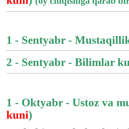
(oy chiqishiga qarab b
1 - Sentyabr - Mustaqilli
2 - Sentyabr - Bilimlar ku
1 - Oktyabr - Ustoz va m
kuni
)