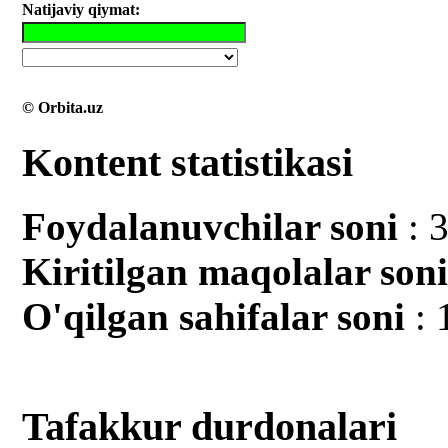
Natijaviy qiymat:
© Orbita.uz
Kontent statistikasi
Foydalanuvchilar soni
: 
Kiritilgan mаqolalar son
O'qilgan sahifalar soni
: 
Tafakkur durdonalari