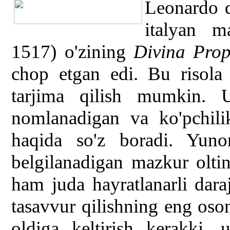
Leonardo d
italyan m
1517) o'zining
Divina Prop
chop etgan edi. Bu risola
tarjima qilish mumkin. 
nomlanadigan va ko'pchili
haqida so'z boradi. Yuno
belgilanadigan mazkur olti
ham juda hayratlanarli dara
tasavvur qilishning eng oso
oldiga keltirish kerakki,