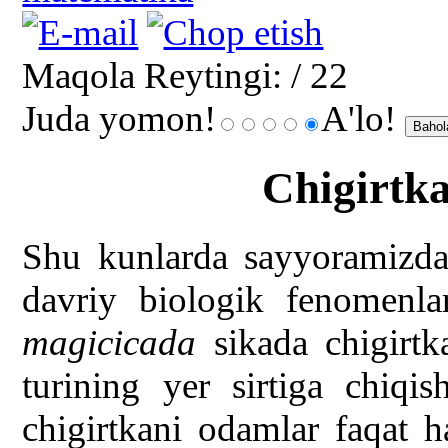
Maqola Reytingi:
/ 22
Juda yomon!
A'lo!
Chigirtka
Shu kunlarda sayyoramizdag
davriy biologik fenomenla
magicicada
sikada chigirtk
turining yer sirtiga chiqi
chigirtkani odamlar faqat h