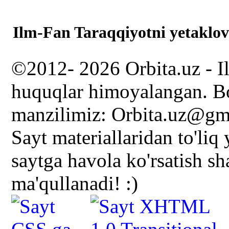
Ilm-Fan Taraqqiyotni yetaklov
©2012- 2026 Orbita.uz - I
huquqlar himoyalangan. Bo
manzilimiz: Orbita.uz@gm
Sayt materiallaridan to'liq
saytga havola ko'rsatish s
ma'qullanadi! :)