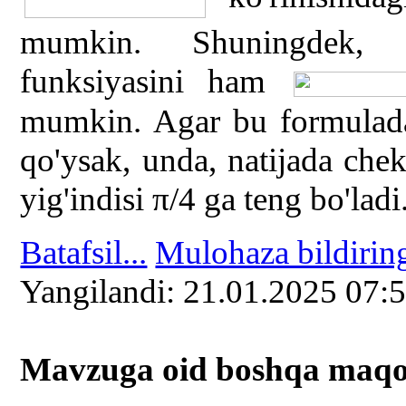
mumkin. Shuningdek, tr
funksiyasini ham
mumkin. Agar bu formulad
qo'ysak, unda, natijada che
yig'indisi π/4 ga teng bo'ladi
Batafsil...
Mulohaza bildirin
Yangilаndi: 21.01.2025 07:
Mavzuga oid boshqa mаqоl