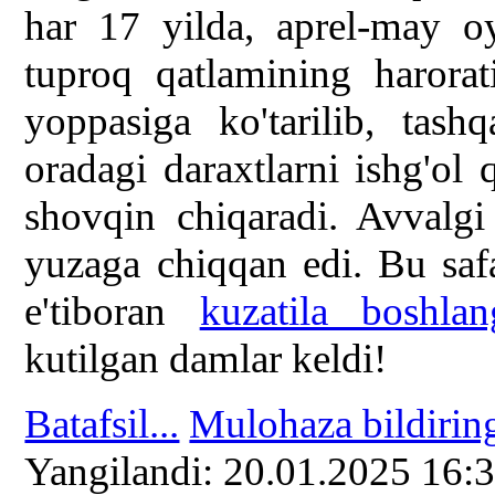
har 17 yilda, aprel-may o
tuproq qatlamining harora
yoppasiga ko'tarilib, tas
oradagi daraxtlarni ishg'ol 
shovqin chiqaradi. Avvalgi
yuzaga chiqqan edi. Bu saf
e'tiboran
kuzatila boshlan
kutilgan damlar keldi!
Batafsil...
Mulohaza bildirin
Yangilаndi: 20.01.2025 16: