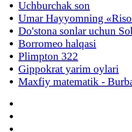
Uchburchak son
Umar Hayyomning «Risol
Do'stona sonlar uchun Sob
Borromeo halqasi
Plimpton 322
Gippokrat yarim oylari
Maxfiy matematik - Burb