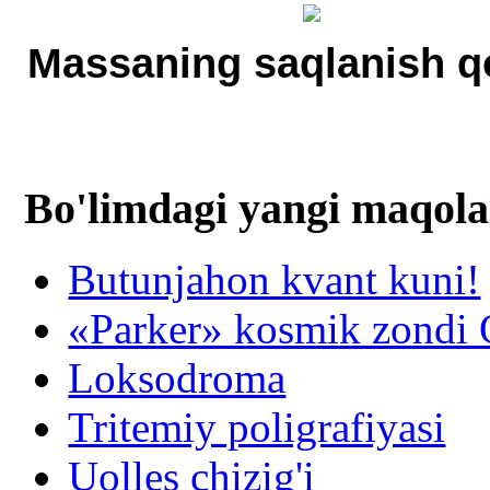
Massaning saqlanish q
Bo'limdagi yangi maqola
Butunjahon kvant kuni!
«Parker» kosmik zondi Q
Loksodroma
Tritemiy poligrafiyasi
Uolles chizig'i