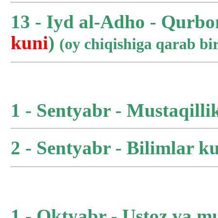
13 - Iyd al-Adho - Qurbo
kuni
)
(oy chiqishiga qarab b
1 - Sentyabr - Mustaqilli
2 - Sentyabr - Bilimlar ku
1 - Oktyabr - Ustoz va m