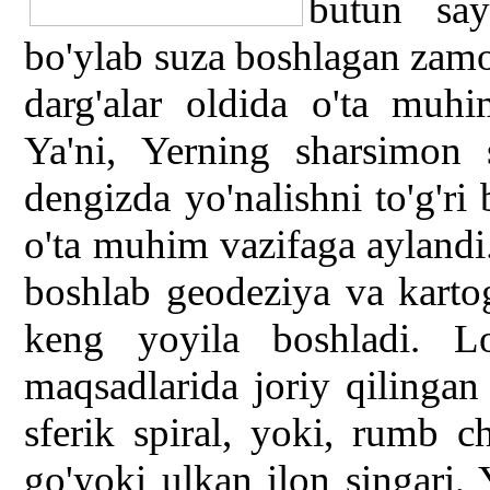
butun sa
bo'ylab suza boshlagan zamo
darg'alar oldida o'ta muh
Ya'ni, Yerning sharsimon 
dengizda yo'nalishni to'g'ri
o'ta muhim vazifaga ayland
boshlab geodeziya va karto
keng yoyila boshladi. L
maqsadlarida joriy qilingan
sferik spiral, yoki, rumb 
go'yoki ulkan ilon singari, 