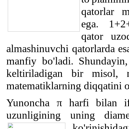
qatorlar 
ega. 1+2+3
qator uzoq
almashinuvchi qatorlarda esa
manfiy bo'ladi. Shundayin,
keltiriladigan bir misol
matematiklarning diqqatini o
Yunoncha π harfi bilan if
uzunligining uning diamet
ko'rinishidag