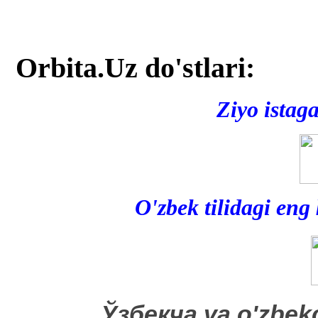
Orbita.Uz do'stlari:
Ziyo istag
O'zbek tilidagi eng
​Ўзбекча va o'zbek