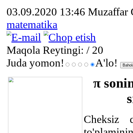
03.09.2020 13:46
Muzaffar
matematika
Maqola Reytingi:
/ 20
Juda yomon!
A'lo!
π sonin
s
Cheksiz q
to'plaminin