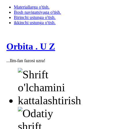
Materiallarga o'tish.
Bosh navigatsiyaga o'tish.
Birinchi ustunga o'tish.
ikkinchi ustunga o'tish.
Orbita . U Z
...Ilm-fan fazosi uzra!