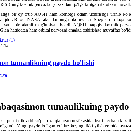
. SSSRning kosmik parvozlar yuzasidan qo'lga kiritgan ilk ulkan muva
 atiga bir oy o'tib AQSH ham koinotga odam uchirishga urinib ko'
z qildi. Biroq, NASA raketalarining imkoniyatlari Sheppardni faqat 
 yana bir alamli mag'lubiyati bo'ldi. AQSH haqiqiy kosmik parvoz
 Glen haqiqatan ham orbital parvozni amalga oshirishga muvaffaq bo'ldi
rlar (1)
07:45
on tumanlikning paydo bo'lishi
miya
hbaqasimon tumanlikning paydo b
istiqomat qiluvchi ko'plab xalqlar osmon sferasida ilgari hecham kuzati
gandi. Yangi paydo bo'lgan yulduz keyingi ikki yil davomida asta-seki