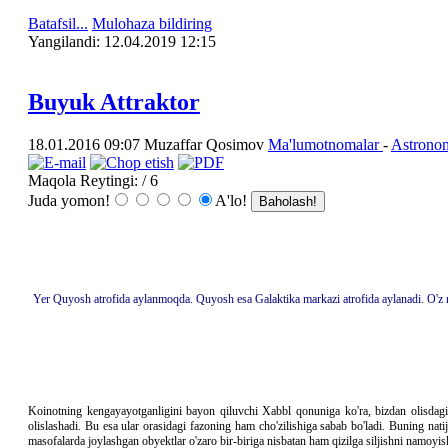
Batafsil...
Mulohaza bildiring
Yangilаndi: 12.04.2019 12:15
Buyuk Attraktor
18.01.2016 09:07
Muzaffar Qosimov
Ma'lumotnomalar
-
Astrono
Maqola Reytingi:
/ 6
Juda yomon!
A'lo!
Yer Quyosh atrofida aylanmoqda. Quyosh esa Galaktika markazi atrofida aylanadi. O'z n
Koinotning kengayayotganligini bayon qiluvchi Xabbl qonuniga ko'ra, bizdan olisdagi
olislashadi. Bu esa ular orasidagi fazoning ham cho'zilishiga sabab bo'ladi. Buning natij
masofalarda joylashgan obyektlar o'zaro bir-biriga nisbatan ham qizilga siljishni namoyi