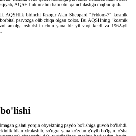
ffaqiyati, AQSH hukumatini ham otni qamchilashga majbur qildi.
rdi. AQSHlik birinchi fazogir Alan Sheppard "Fridom-7" kosmik
suborbital parvozga olib chiqa olgan xolos. Bu AQSHning "kosmik
ni amalga oshirishi uchun yana bir yil vaqt ketdi va 1962-yil
.
o'lishi
lmagan g'alati yorqin obyektning paydo bo'lishiga guvoh bo'lishdi.
nlik bilan xiralashib, so'ngra yana ko'zdan g'oyib bo'lgan. o'sha