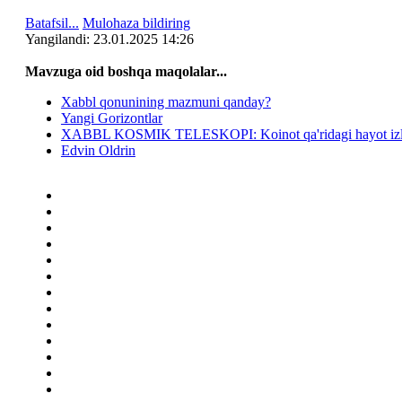
Batafsil...
Mulohaza bildiring
Yangilаndi: 23.01.2025 14:26
Mavzuga oid boshqa mаqоlаlаr...
Xabbl qonunining mazmuni qanday?
Yangi Gorizontlar
XABBL KOSMIK TELESKOPI: Koinot qa'ridagi hayot izlar
Edvin Oldrin