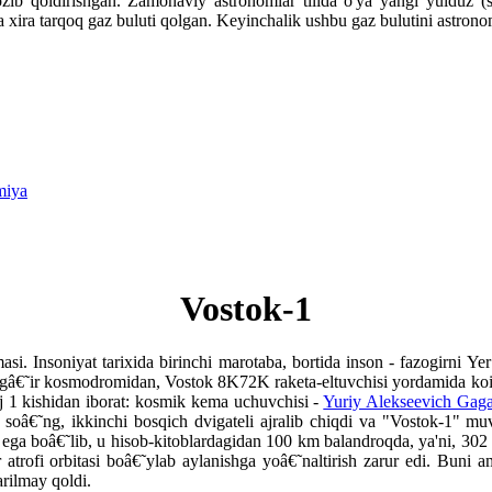
zib qoldirishgan. Zamonaviy astronomlar tilida o'ya yangi yulduz (
da xira tarqoq gaz buluti qolgan. Keyinchalik ushbu gaz bulutini astr
miya
Vostok-1
si. Insoniyat tarixida birinchi marotaba, bortida inson - fazogirni Ye
gâ€˜ir kosmodromidan, Vostok 8K72K raketa-eltuvchisi yordamida koino
j 1 kishidan iborat: kosmik kema uchuvchisi -
Yuriy Alekseevich Gaga
soâ€˜ng, ikkinchi bosqich dvigateli ajralib chiqdi va "Vostok-1" muva
 ega boâ€˜lib, u hisob-kitoblardagidan 100 km balandroqda, ya'ni, 302 
atrofi orbitasi boâ€˜ylab aylanishga yoâ€˜naltirish zarur edi. Buni am
arilmay qoldi.