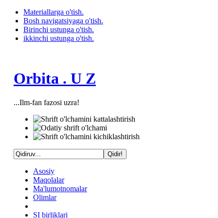
Materiallarga o'tish.
Bosh navigatsiyaga o'tish.
Birinchi ustunga o'tish.
ikkinchi ustunga o'tish.
Orbita . U Z
...Ilm-fan fazosi uzra!
Asosiy
Maqolalar
Ma'lumotnomalar
Olimlar
SI birliklari