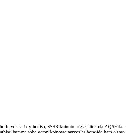
bu buyuk tarixiy hodisa, SSSR koinotni o'zlashtirishda AQSHdan
 qutblar, hamma soha qatori koinotga parvozlar borasida ham o'zaro