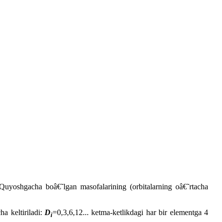
uyoshgacha boâ€˜lgan masofalarining (orbitalarning oâ€˜rtacha
ha keltiriladi:
D
=0,3,6,12... ketma-ketlikdagi har bir elementga 4
i