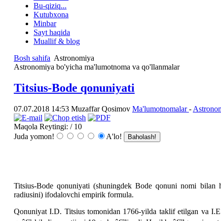
Bu-qiziq...
Kutubxona
Minbar
Sayt haqida
Muallif & blog
Bosh sahifa
Astronomiya
Astronomiya bo'yicha ma'lumotnoma va qo'llanmalar
Titsius-Bode qonuniyati
07.07.2018 14:53
Muzaffar Qosimov
Ma'lumotnomalar
-
Astrono
Maqola Reytingi:
/ 10
Juda yomon!
A'lo!
Titsius-Bode qonuniyati (shuningdek Bode qonuni nomi bilan h
radiusini) ifodalovchi empirik formula.
Qonuniyat I.D. Titsius tomonidan 1766-yilda taklif etilgan va I.E