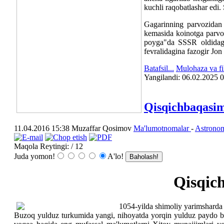
kuchli raqobatlashar edi
Gagarinning parvozidan
kemasida koinotga parvo
poyga"da SSSR oldidagi
fevralidagina fazogir Jon
Batafsil...
Mulohaza va fik
Yangilаndi: 06.02.2025 
Qisqichbaqasim
11.04.2016 15:38
Muzaffar Qosimov
Ma'lumotnomalar
-
Astrono
Maqola Reytingi:
/ 12
Juda yomon!
A'lo!
Qisqic
1054-yilda shimoliy yarimsharda 
Buzoq yulduz turkumida yangi, nihoyatda yorqin yulduz paydo bo'l