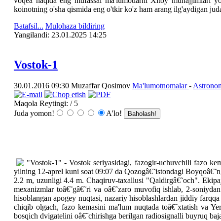
voqea haqida eng mufassal ma'lumotlarni Xitoy munajjimlari yo
koinotning o'sha qismida eng o'tkir ko'z ham arang ilg'aydigan ju
Batafsil...
Mulohaza bildiring
Yangilаndi: 23.01.2025 14:25
Vostok-1
30.01.2016 09:30
Muzaffar Qosimov
Ma'lumotnomalar
-
Astrono
Maqola Reytingi:
/ 5
Juda yomon!
A'lo!
"Vostok-1" - Vostok seriyasidagi, fazogir-uchuvchili fazo kema
yilning 12-aprel kuni soat 09:07 da Qozogâ€˜istondagi Boyqoâ€˜n
2.2 m, uzunligi 4.4 m. Chaqiruv-taxallusi "Qaldirgâ€˜och". Ekipa
mexanizmlar toâ€˜gâ€˜ri va oâ€˜zaro muvofiq ishlab, 2-soniydan 
hisoblangan apogey nuqtasi, nazariy hisoblashlardan jiddiy farqqa
chiqib olgach, fazo kemasini ma'lum nuqtada toâ€˜xtatish va Yer 
bosqich dvigatelini oâ€˜chirishga berilgan radiosignalli buyruq baj