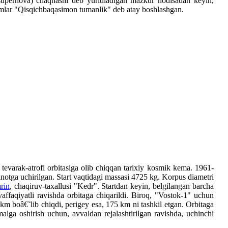
supernova) chaqnashi deb yuritiladigan mazkur hodisadan keyin,
onomlar "Qisqichbaqasimon tumanlik" deb atay boshlashgan.
r tevarak-atrofi orbitasiga olib chiqqan tarixiy kosmik kema. 1961-
tga uchirilgan. Start vaqtidagi massasi 4725 kg. Korpus diametri
rin
, chaqiruv-taxallusi "Kedr". Startdan keyin, belgilangan barcha
ffaqiyatli ravishda orbitaga chiqarildi. Biroq, "Vostok-1" uchun
km boâ€˜lib chiqdi, perigey esa, 175 km ni tashkil etgan. Orbitaga
alga oshirish uchun, avvaldan rejalashtirilgan ravishda, uchinchi