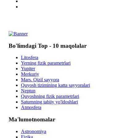
Bo'limdagi Top - 10 maqolalar
Litosfera
Yerning fizik parametrlari
Yupiter
Merkuriy
Mars. Qizil sayyora
Quyosh tizimining katta sayyoralari
Neptun
Quyoshning fizik parametrlari
Saturnning tabiiy yo'ldoshlari
Atmosfera
Ma'lumotnomalar
Astronomiya
Fizika