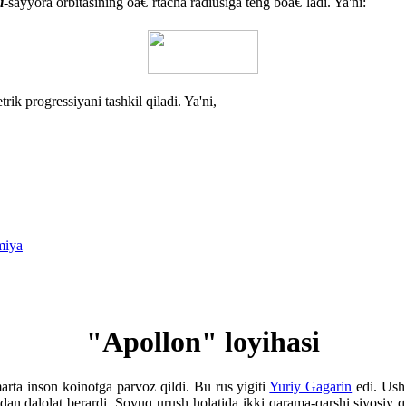
i
-sayyora orbitasining oâ€˜rtacha radiusiga teng boâ€˜ladi. Ya'ni:
rik progressiyani tashkil qiladi. Ya'ni,
miya
"Apollon" loyihasi
arta inson koinotga parvoz qildi. Bu rus yigiti
Yuriy Gagarin
edi. Ush
gidan dalolat berardi. Sovuq urush holatida ikki qarama-qarshi siyosiy