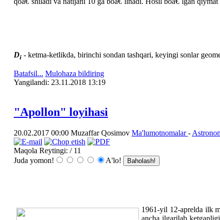
qoâ€˜shiladi va natijani 10 ga boâ€˜linadi. Hosil boâ€˜lgan qiymat
D
- ketma-ketlikda, birinchi sondan tashqari, keyingi sonlar geomet
i
Batafsil...
Mulohaza bildiring
Yangilаndi: 23.11.2018 13:19
"Apollon" loyihasi
20.02.2017 00:00
Muzaffar Qosimov
Ma'lumotnomalar
-
Astrono
Maqola Reytingi:
/ 11
Juda yomon!
A'lo!
1961-yil 12-aprelda ilk m
ancha ilgarilab ketganli