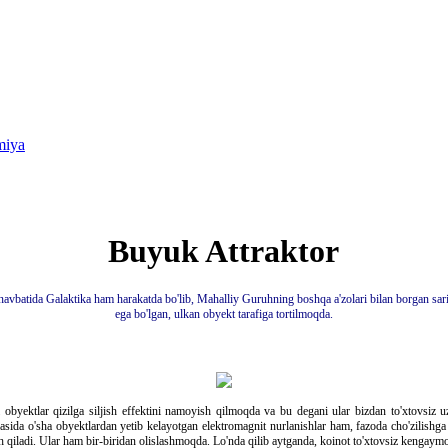
miya
Buyuk Attraktor
avbatida Galaktika ham harakatda bo'lib, Mahalliy Guruhning boshqa a'zolari bilan borgan sar
ega bo'lgan, ulkan obyekt tarafiga tortilmoqda.
 obyektlar qizilga siljish effektini namoyish qilmoqda va bu degani ular bizdan to'xtovsiz
asida o'sha obyektlardan yetib kelayotgan elektromagnit nurlanishlar ham, fazoda cho'zilishga 
sh qiladi. Ular ham bir-biridan olislashmoqda. Lo'nda qilib aytganda, koinot to'xtovsiz kenga