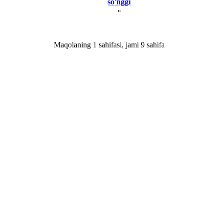
so'nggi
»
Maqolaning 1 sahifasi, jami 9 sаhifа