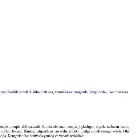
i yaqinlashib boradi. Ushbu to'da esa, taxminlarga qaraganda, favqulodda ulkan massaga
 uzoqlashmoqda deb qaraladi. Bunda nisbatan uzoqda joylashgan obyekt nisbatan tezroq
duchor bo'ladi. Buning natijasida aynan o'sha effekt - qizilga siljish yuzaga keladi. Olis
ymoqda. Kengayish har soniyada yanada va yanada tezlashadi.