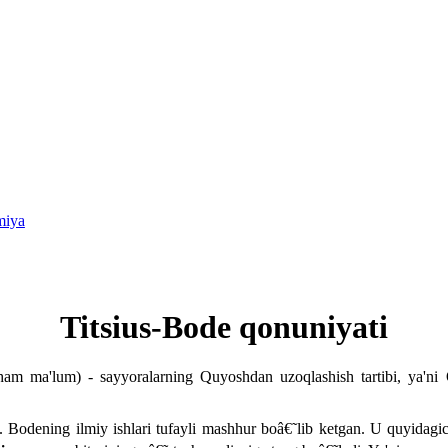
miya
Titsius-Bode qonuniyati
am ma'lum) - sayyoralarning Quyoshdan uzoqlashish tartibi, ya'ni Q
. Bodening ilmiy ishlari tufayli mashhur boâ€˜lib ketgan. U quyidagic