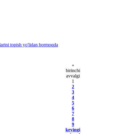
ini topish yo'lidan bormoqda
«
birinchi
avvаlgi
1
2
3
4
5
6
7
8
9
kеyingi