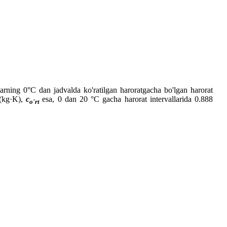
larning 0°C dan jadvalda ko'ratilgan haroratgacha bo'lgan harorat
/(kg·K),
c
esa, 0 dan 20 °C gacha harorat intervallarida 0.888
o'rt