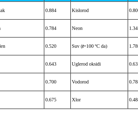
ak
0.884
Kislorod
0.80
n
0.784
Neon
1.34
len
0.520
Suv (
t
=100
ºC da)
1.78
0.643
Uglerod oksidi
0.63
0.700
Vodorod
0.78
0.675
Xlor
0.48