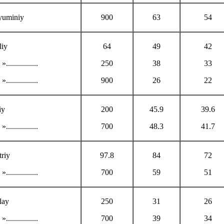
yuminiy
900
63
54
liy
64
49
42
 »................
250
38
33
 »................
900
26
22
iy
200
45.9
39.6
 »................
700
48.3
41.7
riy
97.8
84
72
 »................
700
59
51
lay
250
31
26
 »................
700
39
34