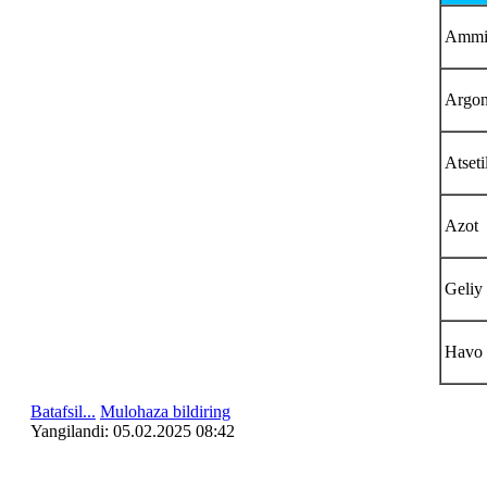
Ammi
Argo
Atseti
Azot
Geliy
Havo
Batafsil...
Mulohaza bildiring
Yangilаndi: 05.02.2025 08:42