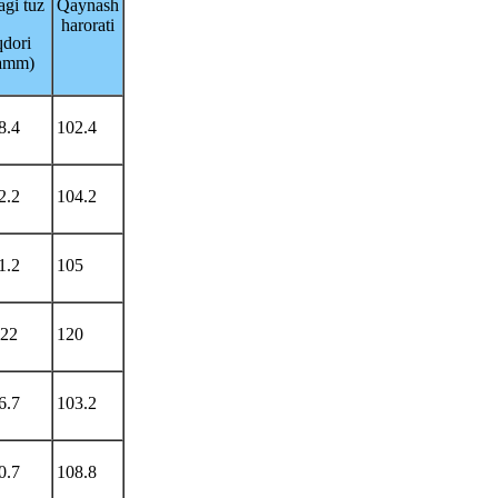
agi tuz
Qaynash
harorati
qdori
ramm)
8.4
102.4
2.2
104.2
1.2
105
22
120
6.7
103.2
0.7
108.8