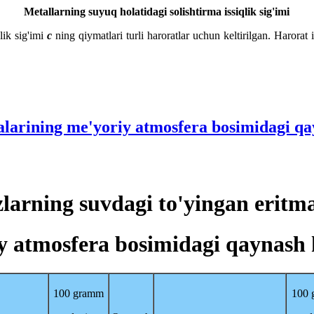
Metallarning suyuq holatidagi solishtirma issiqlik sig'imi
lik sig'imi
c
ning qiymatlari turli haroratlar uchun keltirilgan. Harorat 
malarining me'yoriy atmosfera bosimidagi qa
zlarning suvdagi to'yingan eritm
y atmosfera bosimidagi qaynash 
100 gramm
100 