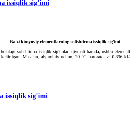
 issiqlik sig'imi
Ba'zi kimyoviy elementlarning solishtirma issiqlik sig'imi
 holatagi solishtirma issiqlik sig'imlari qiymati hamda, ushbu element
keltirilgan. Masalan, alyuminiy uchun, 20 °C haroratda
c
=0.896 kJ
t
 issiqlik sig'imi