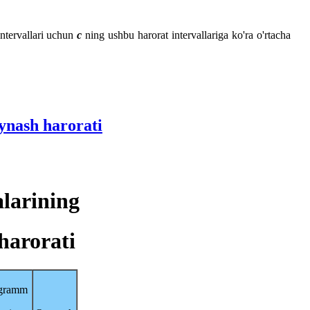
intervallari uchun
c
ning ushbu harorat intervallariga ko'ra o'rtacha
ynash harorati
alarining
harorati
gramm