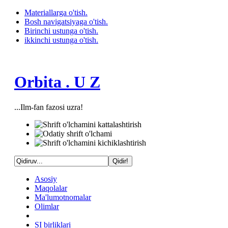
Materiallarga o'tish.
Bosh navigatsiyaga o'tish.
Birinchi ustunga o'tish.
ikkinchi ustunga o'tish.
Orbita . U Z
...Ilm-fan fazosi uzra!
Asosiy
Maqolalar
Ma'lumotnomalar
Olimlar
SI birliklari