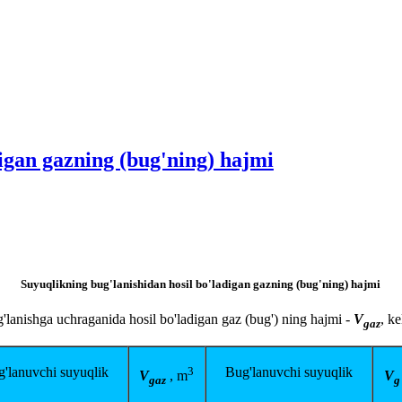
digan gazning (bug'ning) hajmi
Suyuqlikning bug'lanishidan hosil bo'ladigan gazning (bug'ning) hajmi
'lanishga uchraganida hosil bo'ladigan gaz (bug') ning hajmi -
V
, ke
gaz
'lanuvchi suyuqlik
3
Bug'lanuvchi suyuqlik
V
, m
V
gaz
g