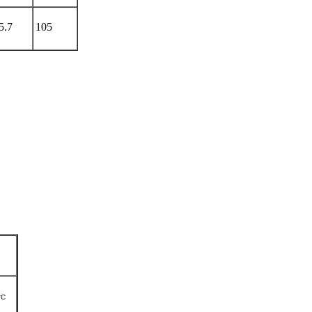
5.7
105
°C