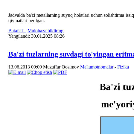
Jadvalda ba'zi metallarning suyuq holatlari uchun solishtirma issiq
qiymatlari berilgan.
Batafsil...
Mulohaza bildiring
Yangilаndi: 30.01.2025 08:26
Ba'zi tuzlarning suvdagi to'yingan erit
13.06.2013 00:00
Muzaffar Qosimov
Ma'lumotnomalar
-
Fizika
Ba'zi tu
me'yori