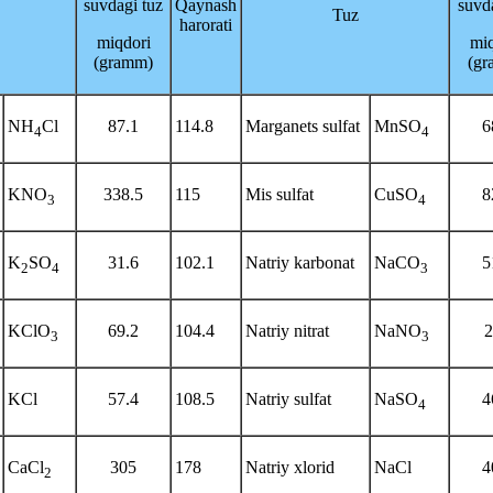
suvdagi tuz
Qaynash
suvd
Tuz
harorati
miqdori
mi
(gramm)
(g
NH
Cl
87.1
114.8
Marganets sulfat
MnSO
6
4
4
KNO
338.5
115
Mis sulfat
CuSO
8
3
4
K
SO
31.6
102.1
Natriy karbonat
NaCO
5
2
4
3
KClO
69.2
104.4
Natriy nitrat
NaNO
2
3
3
KCl
57.4
108.5
Natriy sulfat
NaSO
4
4
CaCl
305
178
Natriy xlorid
NaCl
4
2