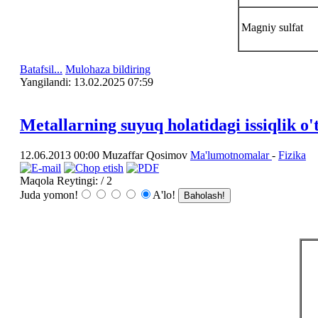
Magniy sulfat
Batafsil...
Mulohaza bildiring
Yangilаndi: 13.02.2025 07:59
Metallarning suyuq holatidagi issiqlik o'
12.06.2013 00:00
Muzaffar Qosimov
Ma'lumotnomalar
-
Fizika
Maqola Reytingi:
/ 2
Juda yomon!
A'lo!