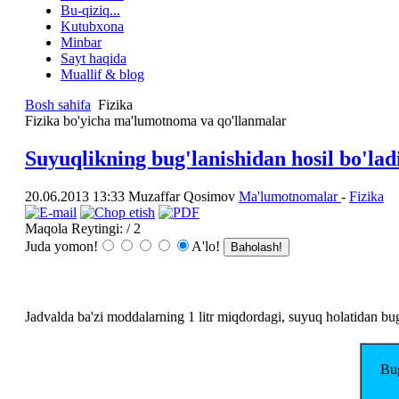
Bu-qiziq...
Kutubxona
Minbar
Sayt haqida
Muallif & blog
Bosh sahifa
Fizika
Fizika bo'yicha ma'lumotnoma va qo'llanmalar
Suyuqlikning bug'lanishidan hosil bo'la
20.06.2013 13:33
Muzaffar Qosimov
Ma'lumotnomalar
-
Fizika
Maqola Reytingi:
/ 2
Juda yomon!
A'lo!
Jadvalda ba'zi moddalarning 1 litr miqdordagi, suyuq holatidan bug
Bug