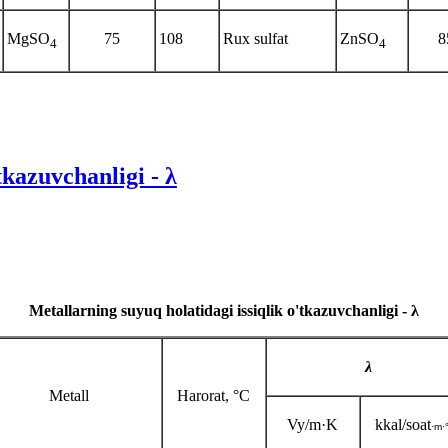
MgSO
75
108
Rux sulfat
ZnSO
8
4
4
tkazuvchanligi - λ
Metallarning suyuq holatidagi issiqlik o'tkazuvchanligi - λ
λ
Metall
Harorat, °C
Vy/m·K
kkal/soat
·m
·