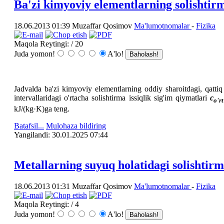
Ba'zi kimyoviy elementlarning solishtirma
18.06.2013 01:39
Muzaffar Qosimov
Ma'lumotnomalar
-
Fizika
Maqola Reytingi:
/ 20
Juda yomon!
A'lo!
Jadvalda ba'zi kimyoviy elementlarning oddiy sharoitdagi, qattiq
intervallaridagi o'rtacha solishtirma issiqlik sig'im qiymatlari
c
o'r
kJ/(kg·K)ga teng.
Batafsil...
Mulohaza bildiring
Yangilаndi: 30.01.2025 07:44
Metallarning suyuq holatidagi solishtirma
18.06.2013 01:31
Muzaffar Qosimov
Ma'lumotnomalar
-
Fizika
Maqola Reytingi:
/ 4
Juda yomon!
A'lo!