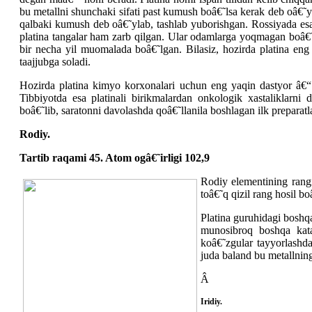
bu metallni shunchaki sifati past kumush boâ€˜lsa kerak deb oâ€˜
qalbaki kumush deb oâ€˜ylab, tashlab yuborishgan. Rossiyada esa
platina tangalar ham zarb qilgan. Ular odamlarga yoqmagan boâ€˜l
bir necha yil muomalada boâ€˜lgan. Bilasiz, hozirda platina eng
taajjubga soladi.
Hozirda platina kimyo korxonalari uchun eng yaqin dastyor â€“ 
Tibbiyotda esa platinali birikmalardan onkologik xastaliklarni 
boâ€˜lib, saratonni davolashda qoâ€˜llanila boshlagan ilk preparatla
Rodiy.
Tartib raqami 45. Atom ogâ€˜irligi 102,9
Rodiy elementining rangi
toâ€˜q qizil rang hosil b
Platina guruhidagi boshqa
munosibroq boshqa katal
koâ€˜zgular tayyorlashda
juda baland bu metallnin
Â
Iridiy.