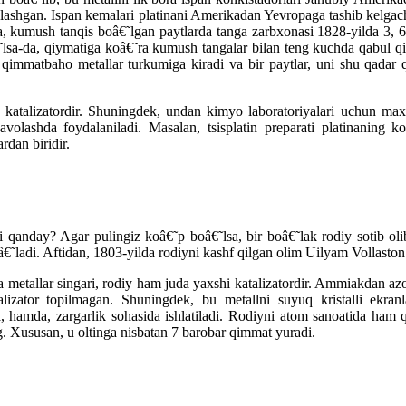
ylashgan. Ispan kemalari platinani Amerikadan Yevropaga tashib kelgac
, kumush tanqis boâ€˜lgan paytlarda tanga zarbxonasi 1828-yilda 3, 
sa-da, qiymatiga koâ€˜ra kumush tangalar bilan teng kuchda qabul qil
 qimmatbaho metallar turkumiga kiradi va bir paytlar, uni shu qadar 
katalizatordir. Shuningdek, undan kimyo laboratoriyalari uchun maxsu
davolashda foydalaniladi. Masalan, tsisplatin preparati platinaning 
rdan biridir.
 qanday? Agar pulingiz koâ€˜p boâ€˜lsa, bir boâ€˜lak rodiy sotib olib
oâ€˜ladi. Aftidan, 1803-yilda rodiyni kashf qilgan olim Uilyam Vollast
 metallar singari, rodiy ham juda yaxshi katalizatordir. Ammiakdan azo
izator topilmagan. Shuningdek, bu metallni suyuq kristalli ekranla
, hamda, zargarlik sohasida ishlatiladi. Rodiyni atom sanoatida ham 
g. Xususan, u oltinga nisbatan 7 barobar qimmat yuradi.