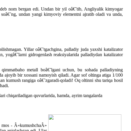
 deb nom bergan edi. Undan bir yil oâ€˜tib, Angliyalik kimyogar
an soâ€˜ng, undan yangi kimyoviy elementni ajratib oladi va unda,
lishmagan. Yillar oâ€˜tgachgina, palladiy juda yaxshi katalizator
, yogâ€˜larni gidrogenlash reaksiyalarida palladiydan katalizator
diy qimmatbaho metall boâ€˜lgani uchun, bu sohada palladiyning
a ajoyib bir xossani namoyish qiladi. Agar sof oltinga atiga 1/100
gdan kumush rangiga oâ€˜zgaradi-qoladi! Oq oltinni shu tariqa hosil
hadi.
lari chiqariladigan quvurlarida, hamda, ayrim tangalarda
nga mos - Â«kumushchaÂ»
dan aniqlashgan edi. Ular