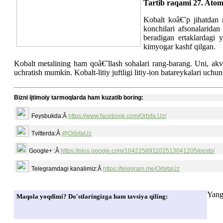
Tartib raqami 27. Atom 
Kobalt koâ€˜p jihatdan 
konchilari afsonalarida
beradigan ertaklardagi
kimyogar kashf qilgan.
Kobalt metalining ham qoâ€˜llash sohalari rang-barang. Uni, akva
uchratish mumkin. Kobalt-litiy juftligi litiy-ion batareykalari uchun
Bizni ijtimoiy tarmoqlarda ham kuzatib boring:
Feysbukda:Â
https://www.facebook.com/Orbita.Uz/
Tvitterda:Â
@OrbitaUz
Google+ :Â
https://plus.google.com/104225891102513041205/posts/
Telegramdagi kanalimiz:Â
https://telegram.me/OrbitaUz
Yang
Maqola yoqdimi? Do'stlaringizga ham tavsiya qiling: