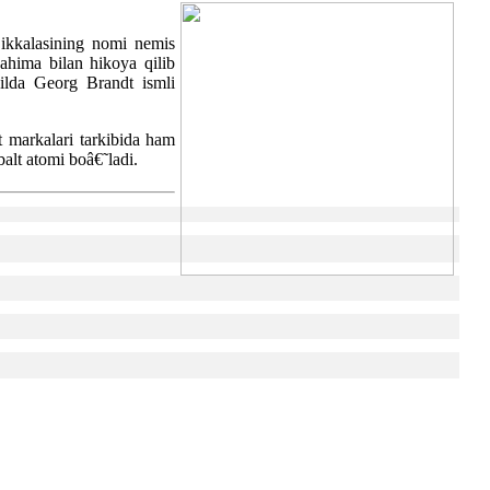
 ikkalasining nomi nemis
ahima bilan hikoya qilib
ilda Georg Brandt ismli
t markalari tarkibida ham
alt atomi boâ€˜ladi.