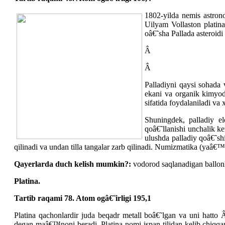
1802-yilda nemis astron
Uilyam Vollaston platina
oâ€˜sha Pallada asteroidi
Â
Â
Palladiyni qaysi sohada 
ekani va organik kimyoda
sifatida foydalaniladi va 
Shuningdek, palladiy el
qoâ€˜llanishi unchalik ke
ulushda palladiy qoâ€˜shi
qilinadi va undan tilla tangalar zarb qilinadi. Numizmatika (yaâ€
Qayerlarda duch kelish mumkin?:
vodorod saqlanadigan ballonla
Platina.
Tartib raqami 78. Atom ogâ€˜irligi 195,1
Platina qachonlardir juda beqadr metall boâ€˜lgan va uni ha
degan maâ€™noni beradi. Platina nomi ispan tilidan kelib chiqqan