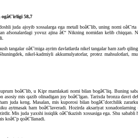
ogâ€˜irligi 58,7
shli juda ajoyib xossalarga ega metall boâ€˜lib, uning nomi oâ€˜rta 
ilgan afsonalardagi yovuz ajina â€“ Nikning nomidan kelib chiqqan. 
i.
mush tangalar oâ€˜rniga ayrim davlatlarda nikel tangalar ham zarb qili
. Shuningdek, nikel-kadmiyli akkumulyatorlar, protez mahsulotlari, mus
uprum boâ€˜lib, u Kipr mamlakati nomi bilan bogâ€˜liq. Buning saba
asosiy mis qazib olinadigan joy boâ€˜lgan. Tarixda bronza davri deb 
 ham juda keng. Masalan, mis kuporosi bilan bogâ€˜dorchilik zararku
niku aytmasak ham boâ€˜laveradi. Hozirda aksariyat xonadonlarning el
rdir. Mis juda yaxshi issiqlik oâ€˜tkazish xossasiga ega. Shu sababli 
is koâ€˜p qoâ€˜llanadi.