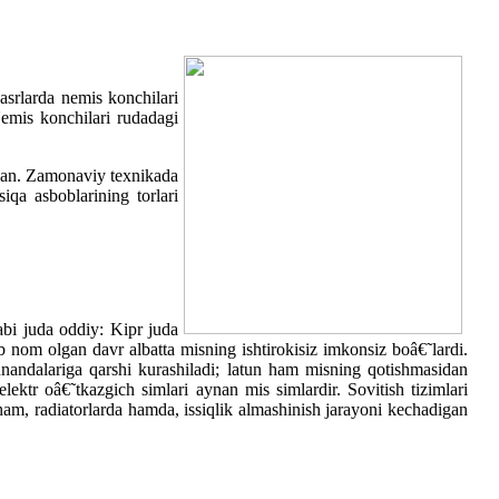
asrlarda nemis konchilari
Nemis konchilari rudadagi
ngan. Zamonaviy texnikada
iqa asboblarining torlari
bi juda oddiy: Kipr juda
nom olgan davr albatta misning ishtirokisiz imkonsiz boâ€˜lardi.
nandalariga qarshi kurashiladi; latun ham misning qotishmasidan
ektr oâ€˜tkazgich simlari aynan mis simlardir. Sovitish tizimlari
ham, radiatorlarda hamda, issiqlik almashinish jarayoni kechadigan