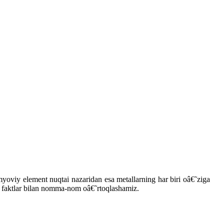
myoviy element nuqtai nazaridan esa metallarning har biri oâ€˜ziga
rli faktlar bilan nomma-nom oâ€˜rtoqlashamiz.