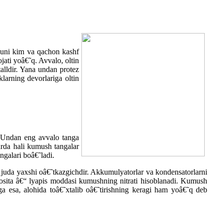
 uni kim va qachon kashf
jati yoâ€˜q. Avvalo, oltin
alldir. Yana undan protez
larning devorlariga oltin
 Undan eng avvalo tanga
arda hali kumush tangalar
ngalari boâ€˜ladi.
juda yaxshi oâ€˜tkazgichdir. Akkumulyatorlar va kondensatorlarni
osita â€“ lyapis moddasi kumushning nitrati hisoblanadi. Kumush
a esa, alohida toâ€˜xtalib oâ€˜tirishning keragi ham yoâ€˜q deb