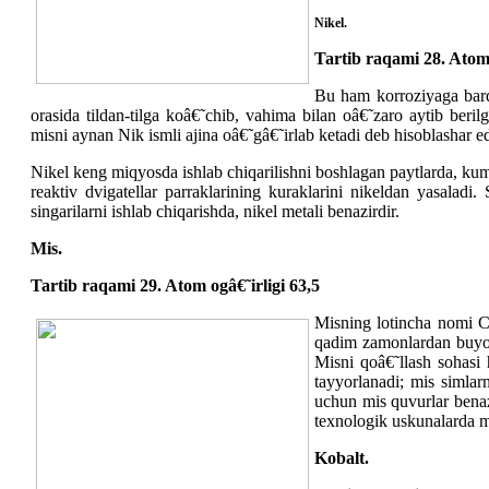
Nikel.
Tartib raqami 28. Atom 
Bu ham korroziyaga bardo
orasida tildan-tilga koâ€˜chib, vahima bilan oâ€˜zaro aytib ber
misni aynan Nik ismli ajina oâ€˜gâ€˜irlab ketadi deb hisoblashar ed
Nikel keng miqyosda ishlab chiqarilishni boshlagan paytlarda, ku
reaktiv dvigatellar parraklarining kuraklarini nikeldan yasaladi
singarilarni ishlab chiqarishda, nikel metali benazirdir.
Mis.
Tartib raqami 29. Atom ogâ€˜irligi 63,5
Misning lotincha nomi C
qadim zamonlardan buyon 
Misni qoâ€˜llash sohasi
tayyorlanadi; mis simlar
uchun mis quvurlar benazi
texnologik uskunalarda m
Kobalt.