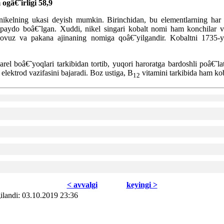
ogâ€˜irligi 58,9
nikelning ukasi deyish mumkin. Birinchidan, bu elementlarning har
n paydo boâ€˜lgan. Xuddi, nikel singari kobalt nomi ham konchilar v
 yovuz va pakana ajinaning nomiga qoâ€˜yilgandir. Kobaltni 1735-y
rel boâ€˜yoqlari tarkibidan tortib, yuqori haroratga bardoshli poâ€˜la
 elektrod vazifasini bajaradi. Boz ustiga, B
vitamini tarkibida ham kob
12
< avvаlgi
kеyingi >
ilаndi: 03.10.2019 23:36