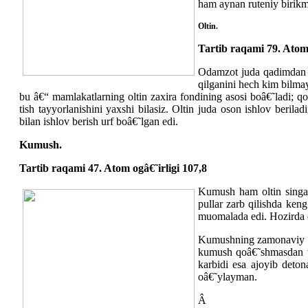
ham aynan ruteniy birikma
Oltin.
Tartib raqami 79. Atom 
Odamzot juda qadimdan b
qilganini hech kim bilmay
bu â€“ mamlakatlarning oltin zaxira fondining asosi boâ€˜ladi; q
tish tayyorlanishini yaxshi bilasiz. Oltin juda oson ishlov ber
bilan ishlov berish urf boâ€˜lgan edi.
Kumush.
Tartib raqami 47. Atom ogâ€˜irligi 107,8
Kumush ham oltin singa
pullar zarb qilishda ken
muomalada edi. Hozirda e
Kumushning zamonaviy qoâ
kumush qoâ€˜shmasdan ta
karbidi esa ajoyib deto
oâ€˜ylayman.
Â