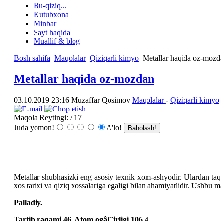
Bu-qiziq...
Kutubxona
Minbar
Sayt haqida
Muallif & blog
Bosh sahifa
Maqolalar
Qiziqarli kimyo
Metallar haqida oz-mozd
Metallar haqida oz-mozdan
03.10.2019 23:16
Muzaffar Qosimov
Maqolalar
-
Qiziqarli kimyo
Maqola Reytingi:
/ 17
Juda yomon!
A'lo!
Metallar shubhasizki eng asosiy texnik xom-ashyodir. Ulardan taqi
xos tarixi va qiziq xossalariga egaligi bilan ahamiyatlidir. Ushbu 
Palladiy.
Tartib raqami 46. Atom ogâ€˜irligi 106,4