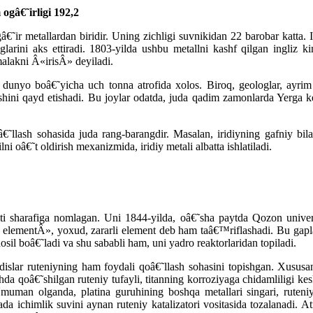
ogâ€˜irligi 192,2
â€˜ir metallardan biridir. Uning zichligi suvnikidan 22 barobar katta. I
arini aks ettiradi. 1803-yilda ushbu metallni kashf qilgan ingliz k
malakni Â«irisÂ» deyiladi.
n dunyo boâ€˜yicha uch tonna atrofida xolos. Biroq, geologlar, ayrim
ishini qayd etishadi. Bu joylar odatda, juda qadim zamonlarda Yerga ke
â€˜llash sohasida juda rang-barangdir. Masalan, iridiyning gafniy bi
 oâ€˜t oldirish mexanizmida, iridiy metali albatta ishlatiladi.
ti sharafiga nomlagan. Uni 1844-yilda, oâ€˜sha paytda Qozon univers
elementÂ», yoxud, zararli element deb ham taâ€™riflashadi. Bu gaplar
osil boâ€˜ladi va shu sababli ham, uni yadro reaktorlaridan topiladi.
lar ruteniyning ham foydali qoâ€˜llash sohasini topishgan. Xususan, u 
da qoâ€˜shilgan ruteniy tufayli, titanning korroziyaga chidamliligi kes
muman olganda, platina guruhining boshqa metallari singari, ruteni
a ichimlik suvini aynan ruteniy katalizatori vositasida tozalanadi. A