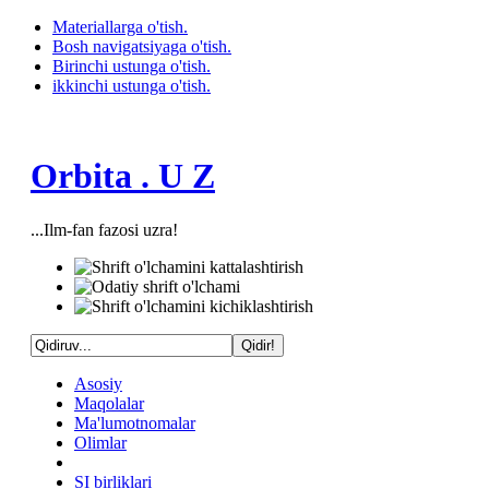
Materiallarga o'tish.
Bosh navigatsiyaga o'tish.
Birinchi ustunga o'tish.
ikkinchi ustunga o'tish.
Orbita . U Z
...Ilm-fan fazosi uzra!
Asosiy
Maqolalar
Ma'lumotnomalar
Olimlar
SI birliklari