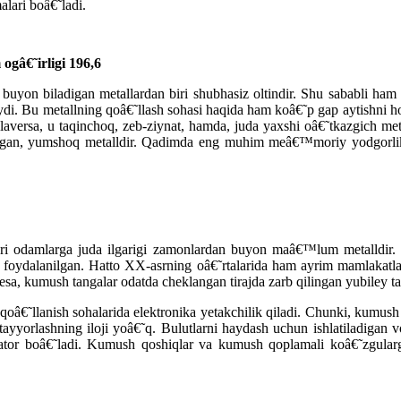
lari boâ€˜ladi.
ogâ€˜irligi 196,6
uyon biladigan metallardan biri shubhasiz oltindir. Shu sababli ham
di. Bu metallning qoâ€˜llash sohasi haqida ham koâ€˜p gap aytishni ho
olaversa, u taqinchoq, zeb-ziynat, hamda, juda yaxshi oâ€˜tkazgich met
iladigan, yumshoq metalldir. Qadimda eng muhim meâ€™moriy yodgorlik
ri odamlarga juda ilgarigi zamonlardan buyon maâ€™lum metalldir.
g foydalanilgan. Hatto XX-asrning oâ€˜rtalarida ham ayrim mamlakatl
sa, kumush tangalar odatda cheklangan tirajda zarb qilingan yubiley ta
€˜llanish sohalarida elektronika yetakchilik qiladi. Chunki, kumush 
yyorlashning iloji yoâ€˜q. Bulutlarni haydash uchun ishlatiladigan v
nator boâ€˜ladi. Kumush qoshiqlar va kumush qoplamali koâ€˜zgularg