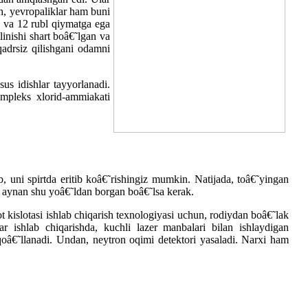
h, yevropaliklar ham buni
6 va 12 rubl qiymatga ega
inishi shart boâ€˜lgan va
qadrsiz qilishgani odamni
s idishlar tayyorlanadi.
kompleks xlorid-ammiakati
, uni spirtda eritib koâ€˜rishingiz mumkin. Natijada, toâ€˜yingan
on aynan shu yoâ€˜ldan borgan boâ€˜lsa kerak.
t kislotasi ishlab chiqarish texnologiyasi uchun, rodiydan boâ€˜lak
r ishlab chiqarishda, kuchli lazer manbalari bilan ishlaydigan
qoâ€˜llanadi. Undan, neytron oqimi detektori yasaladi. Narxi ham