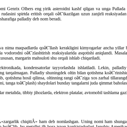
omi Genrix Olbers eng yirik asteroidni kashf qilgan va unga Pallada
 rudasini spirtda eritish orqali oâ€˜tkazilgan uzun zanjirli reaksiyad
 sharafiga palladiy deb nom beradi.
va nima maqsadlarda qoâ€˜llash kerakligini kimyogarlar ancha yillar bi
 vodorodni oâ€˜zlashtirish reaksiyalarida asqotishi aniqlandi. Masalan
xususan, margarin mahsuloti shu orqali ishlab chiqariladi.
ektronikada, kondensatorlar tayyorlashda ishlatiladi. Lekin, palla
ng tarqalmagan. Palladiy shuningdek oltin bilan qotishma koâ€˜rinishid
b, qotishma hosil qilinsa, oltinning rangi oâ€˜ziga xos zarhal tillaran
™ni, tanga toâ€˜plash) shaydolari bunday tangalarni juda qimmat baholas
r metalida, tibbiy jihozlarda, elektron platalar, avtomobil tashlama gaz
tto Â«zargarlik chiqitiÂ» ham deb nomlashgan. Uning nomi ham shu
 boâ€˜lib, bu metallni ilk bora ispan konkistadorlari Janubiy Amerika