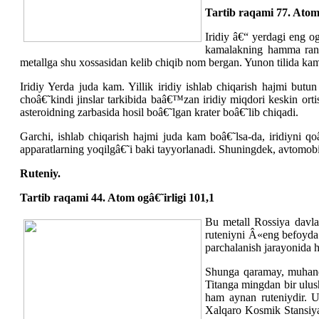
Tartib raqami 77. Atom 
Iridiy â€“ yerdagi eng og
kamalakning hamma rangl
metallga shu xossasidan kelib chiqib nom bergan. Yunon tilida ka
Iridiy Yerda juda kam. Yillik iridiy ishlab chiqarish hajmi butu
choâ€˜kindi jinslar tarkibida baâ€™zan iridiy miqdori keskin ort
asteroidning zarbasida hosil boâ€˜lgan krater boâ€˜lib chiqadi.
Garchi, ishlab chiqarish hajmi juda kam boâ€˜lsa-da, iridiyni qo
apparatlarning yoqilgâ€˜i baki tayyorlanadi. Shuningdek, avtomobilni
Ruteniy.
Tartib raqami 44. Atom ogâ€˜irligi 101,1
Bu metall Rossiya davla
ruteniyni Â«eng befoyda 
parchalanish jarayonida h
Shunga qaramay, muhandis
Titanga mingdan bir ulush
ham aynan ruteniydir. U
Xalqaro Kosmik Stansiyad