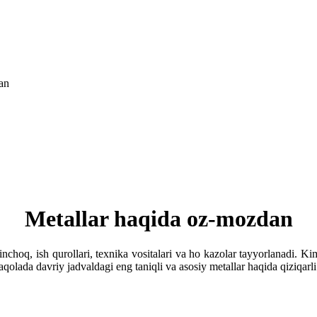
an
Metallar haqida oz-mozdan
nchoq, ish qurollari, texnika vositalari va ho kazolar tayyorlanadi. Ki
maqolada davriy jadvaldagi eng taniqli va asosiy metallar haqida qiziqa