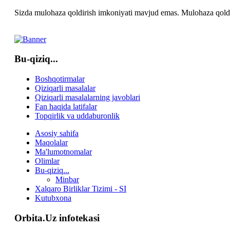
Sizda mulohaza qoldirish imkoniyati mavjud emas. Mulohaza qoldir
Bu-qiziq...
Boshqotirmalar
Qiziqarli masalalar
Qiziqarli masalalarning javoblari
Fan haqida latifalar
Topqirlik va uddaburonlik
Asosiy sahifa
Maqolalar
Ma'lumotnomalar
Olimlar
Bu-qiziq...
Minbar
Xalqaro Birliklar Tizimi - SI
Kutubxona
Orbita.Uz infotekasi