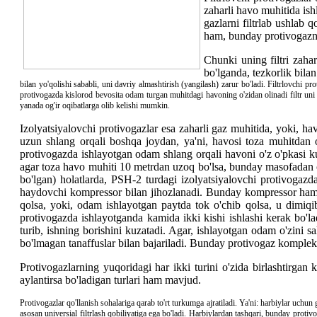
zaharli havo muhitida is
gazlarni filtrlab ushlab 
ham, bunday protivogazni
Chunki uning filtri zaha
bo'lganda, tezkorlik bila
bilan yo'qolishi sababli, uni davriy almashtirish (yangilash) zarur bo'ladi. Filtrlovchi
protivogazda kislorod bevosita odam turgan muhitdagi havoning o'zidan olinadi filtr un
yanada og'ir oqibatlarga olib kelishi mumkin.
Izolyatsiyalovchi protivogazlar esa zaharli gaz muhitida, yoki, h
uzun shlang orqali boshqa joydan, ya'ni, havosi toza muhitdan oli
protivogazda ishlayotgan odam shlang orqali havoni o'z o'pkasi ku
agar toza havo muhiti 10 metrdan uzoq bo'lsa, bunday masofadan o
bo'lgan) holatlarda, PSH-2 turdagi izolyatsiyalovchi protivoga
haydovchi kompressor bilan jihozlanadi. Bunday kompressor ham ele
qolsa, yoki, odam ishlayotgan paytda tok o'chib qolsa, u dimiqib
protivogazda ishlayotganda kamida ikki kishi ishlashi kerak bo'la
turib, ishning borishini kuzatadi. Agar, ishlayotgan odam o'zini 
bo'lmagan tanaffuslar bilan bajariladi. Bunday protivogaz komplekt
Protivogazlarning yuqoridagi har ikki turini o'zida birlashtirgan k
aylantirsa bo'ladigan turlari ham mavjud.
Protivogazlar qo'llanish sohalariga qarab to'rt turkumga ajratiladi. Ya'ni: harbiylar uchun
asosan universial filtrlash qobiliyatiga ega bo'ladi. Harbiylardan tashqari, bunday proti