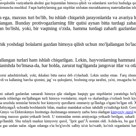
a favqulodda vaziyatlarda aholini gaz hujumidan himoya qilish va odamlarni xavfsiz hududga qo
da birmuncha mushkul. Faqat harbiylarning gaz niqoblar nisbatan mustahkamroq materiallardan is
 ega, maxsus turi bo'lib, bu ishlab chiqarish jarayonlarida va avariya
ngan. Bunday protivogazlarning filtr qutisi aynan bitta turdagi zaharl
n bo'lishi, yoki, bir vaqtning o'zida, hamma turdagi zaharli gazlarda
hik yoshdagi bolalarni gazdan himoya qilish uchun mo'ljallangan bo'lad
'ljallangan turlari ham ishlab chiqarilgan. Lekin, hayvonlarning hamma
ishda bo'lmasa-da, har holda, zarurat tug'ilganda jangovar itlar va ot
ratorni adashtirishadi, yoki, ikkalasi bitta narsa deb o'ylashadi. Lekin unday emas. Farq shu
va kallaning barcha qismini, jag' va quloqlarni, boshning orqa tarafini, ya'ni, ensagacha bo'
mni zaharli gazlardan samarali himoya qila oladigan haqiqiy gaz niqoblarini yaratishga bo'
anda ishlashga mo'ljallangan turli himoya vositalarini, niqob va skafandrga o'xshash bosh ki
o'sha urushda nemislar birinchi bor kimyoviy qurollarni ommaviy qo'llashga o'tgani bo'lgan ed
'lubiyatgaÂ uchratila boshlanishi bilan, mazkur mamlakat uchun tahdidli yo'nalishga kirdi. Ge
zik Kimyo va Elektrokimyo Institutiga dushmanga ommaviy zarba bera oladigan
kimyoviy qurol
t
ning maxsus gazini yetkazib berdi. U tomonidan nemis armiyasiga yetkazib berilgan, zaharli g
qo'llanildi. Shu tufayli mazkur kimyoviy qurol, "Iprit gazi"Â nomini oldi. Aslida-ku, bu gaz
bu gaz undan nafas olgan odamga o'ta bo'g'uvchi salbiy ta'sir ko'rsatib, ko'rish organlarini 