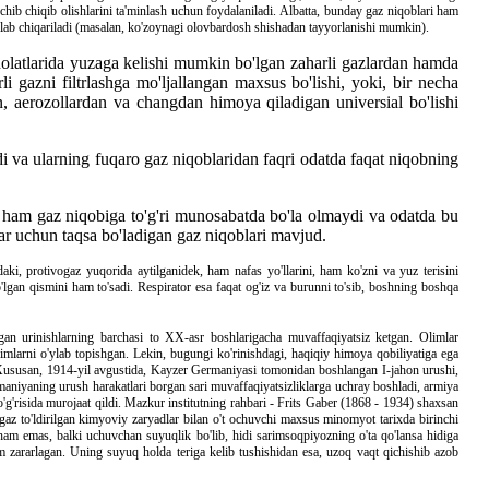
chib chiqib olishlarini ta'minlash uchun foydalaniladi. Albatta, bunday gaz niqoblari ham
hlab chiqariladi (masalan, ko'zoynagi olovbardosh shishadan tayyorlanishi mumkin).
 holatlarida yuzaga kelishi mumkin bo'lgan zaharli gazlardan hamda
i gazni filtrlashga mo'ljallangan maxsus bo'lishi, yoki, bir necha
n, aerozollardan va changdan himoya qiladigan universial bo'lishi
i va ularning fuqaro gaz niqoblaridan faqri odatda faqat niqobning
si ham gaz niqobiga to'g'ri munosabatda bo'la olmaydi va odatda bu
lar uchun taqsa bo'ladigan gaz niqoblari mavjud.
ndaki, protivogaz yuqorida aytilganidek, ham nafas yo'llarini, ham ko'zni va yuz terisini
lgan qismini ham to'sadi. Respirator esa faqat og'iz va burunni to'sib, boshning boshqa
lgan urinishlarning barchasi to XX-asr boshlarigacha muvaffaqiyatsiz ketgan. Olimlar
yimlarni o'ylab topishgan. Lekin, bugungi ko'rinishdagi, haqiqiy himoya qobiliyatiga ega
i. Xususan, 1914-yil avgustida, Kayzer Germaniyasi tomonidan boshlangan I-jahon urushi,
rmaniyaning urush harakatlari borgan sari muvaffaqiyatsizliklarga uchray boshladi, armiya
o'g'risida murojaat qildi. Mazkur institutning rahbari - Frits Gaber (1868 - 1934) shaxsan
az to'ldirilgan kimyoviy zaryadlar bilan o't ochuvchi maxsus minomyot tarixda birinchi
 ham emas, balki uchuvchan suyuqlik bo'lib, hidi sarimsoqpiyozning o'ta qo'lansa hidiga
ham zararlagan. Uning suyuq holda teriga kelib tushishidan esa, uzoq vaqt qichishib azob