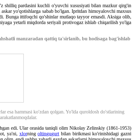
z shilliq pardasini kuchli o'yuvchi xususiyati bilan mazkur qirg'in
gi askar yo'qotishlarga sabab bo'lgan. Ipritdan himoyalovchi maxsus
di. Bunga ittifoqchi qo'shinlar mutlaqo tayyor emasdi. Aksiga olib,
aga yetarli miqdorda seriyali protivogaz ishlab chiqarilish yo'lga
dahshatli manzaradan qattiq ta'sirlanib, bu hodisaga bag'ishlab
rlar esa hammasi ko'zdan qolgan. Yo'lda quroldosh do'stlarining
 harakatlanmoqdalar.
hgan edi. Ular orasida taniqli olim Nikolay Zelinskiy (1861-1953)
ot, ya'ni,
xlor
ning
oltingugurt
bilan birikmasi ko'rinishidagi gazni
lgan olim, endi ushbu zaharli gazdan askarlarni himoyalovchi maxsus