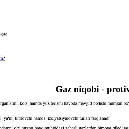
ogaz
di?
Gaz niqobi - proti
organlarini, ko'z, hamda yuz terisini havoda mavjud bo'lishi mumkin bo
, ya'ni, filtrlovchi hamda, izolyatsiyalovchi turlari farqlanadi.
 odamni o'zi turgan havo muhitidagi zaharli gazlardan himoya qiladi va