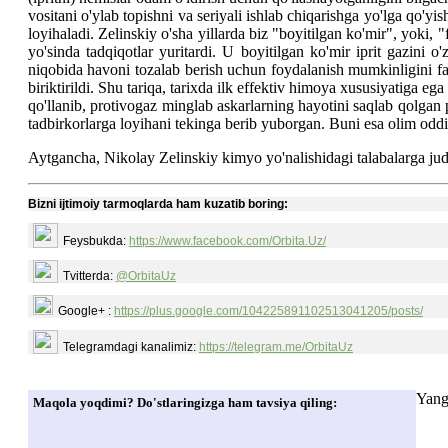
vositani o'ylab topishni va seriyali ishlab chiqarishga yo'lga qo'y
loyihaladi. Zelinskiy o'sha yillarda biz "boyitilgan ko'mir", yoki,
yo'sinda tadqiqotlar yuritardi. U boyitilgan ko'mir iprit gazini 
niqobida havoni tozalab berish uchun foydalanish mumkinligini fa
biriktirildi. Shu tariqa, tarixda ilk effektiv himoya xususiyatiga e
qo'llanib, protivogaz minglab askarlarning hayotini saqlab qolgan 
tadbirkorlarga loyihani tekinga berib yuborgan. Buni esa olim oddi
Aytgancha, Nikolay Zelinskiy kimyo yo'nalishidagi talabalarga jud
Bizni ijtimoiy tarmoqlarda ham kuzatib boring:
Feysbukda:
https://www.facebook.com/Orbita.Uz/
Tvitterda:
@OrbitaUz
Google+ :
https://plus.google.com/104225891102513041205/posts/
Telegramdagi kanalimiz:
https://telegram.me/OrbitaUz
Yang
Maqola yoqdimi? Do'stlaringizga ham tavsiya qiling: