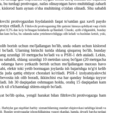
 bu turdagi protivogaz, nafas olinayotgan havo muhitidagi zaharli
da, kislorod ham aynan o'sha muhitning o'zidan olinadi. Shu sababli
trlovchi protivogazdan foydalanish faqat to'satdan gaz xavfi paydo
avsiya etiladi.Â
Filtrlovchi protivogazning filtr qutisini himoya qobiliyati vaqt o'tishi
qdori 0,5% dan ko'p bo'lmagan holatlarda qo'llaniladi. Chunki, aytib o'tilganidek, bunday
dan kam bo'lsa, bu odamda nafas yetishmovchiligiga olib keladi va hushdan ketish, yoki,
h olib borish uchun mo'ljallangan bo'lib, unda odam uchun kislorod
l bo'ladi. Ularning birinchi turida shlang qisqaroq bo'lib, bunday
hlang uzunligi 10 metrgacha bo'ladi va u PSH-1 deb ataladi. Lekin,
hu sababli, shlang uzunligi 10 metrdan uzoq bo'lgan (20 metrgacha
da, odamga havo yetkazib berish uchun mo'ljallangan maxsus havo
, elektr toki yetib bormagan joylarda ish bajarishga to'g'ri kelib
 juda qattiq ehtiyot choralari ko'riladi. PSH-1 izolyatsiyalovchi
bevosita ish olib boradi, ikkinchisi esa har qanday holatga tayyor
tatiladi. Ish 30 daqiqadan oshmagan holda, oraliq 15 daqiqadan kam
uch xil o'lchamdagi shlem-niqob bo'ladi.
iyat bo'lib qolsa, yengil harakat bilan filtrlovchi protivogazga ham
i. Harbiylar gaz niqoblari harbiy xizmatchilarning standart ekipirovkasi tarkibiga kiradi va
adi. Bunday protivogazlar ishonchliligining yuqori ekanligi, hamda, deyarli barcha turdagi