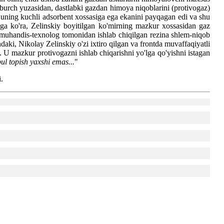
gi burch yuzasidan, dastlabki gazdan himoya niqoblarini (protivogaz)
ib, uning kuchli adsorbent xossasiga ega ekanini payqagan edi va shu
hunga ko'ra, Zelinskiy boyitilgan ko'mirning mazkur xossasidan gaz
i muhandis-texnolog tomonidan ishlab chiqilgan rezina shlem-niqob
ndaki, Nikolay Zelinskiy o'zi ixtiro qilgan va frontda muvaffaqiyatli
. U mazkur protivogazni ishlab chiqarishni yo'lga qo'yishni istagan
l topish yaxshi emas...
"
.