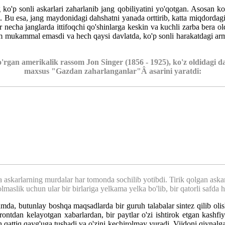
 ko'p sonli askarlari zaharlanib jang qobiliyatini yo'qotgan. Asosan ko'
gan. Bu esa, jang maydonidagi dahshatni yanada orttirib, katta miqdorda
 necha janglarda ittifoqchi qo'shinlarga keskin va kuchli zarba bera ol
m mukammal emasdi va hech qaysi davlatda, ko'p sonli harakatdagi armiy
 ko'rgan amerikalik rassom Jon Singer (1856 - 1925), ko'z oldidagi 
maxsus "Gazdan zaharlanganlar"Â asarini yaratdi:
a askarlarning murdalar har tomonda sochilib yotibdi. Tirik qolgan aska
lmaslik uchun ular bir birlariga yelkama yelka bo'lib, bir qatorli safda
da, butunlay boshqa maqsadlarda bir guruh talabalar sintez qilib olis
ontdan kelayotgan xabarlardan, bir paytlar o'zi ishtirok etgan kashfiy
ach qattiq qayg'uga tushadi va o'zini kechirolmay yuradi. Vijdoni qiyna