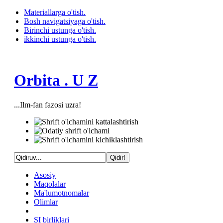
Materiallarga o'tish.
Bosh navigatsiyaga o'tish.
Birinchi ustunga o'tish.
ikkinchi ustunga o'tish.
Orbita . U Z
...Ilm-fan fazosi uzra!
Asosiy
Maqolalar
Ma'lumotnomalar
Olimlar
SI birliklari