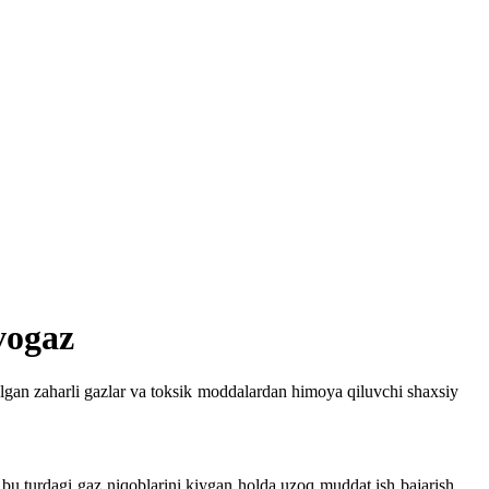
vogaz
'lgan zaharli gazlar va toksik moddalardan himoya qiluvchi shaxsiy
 bu turdagi gaz niqoblarini kiygan holda uzoq muddat ish bajarish,