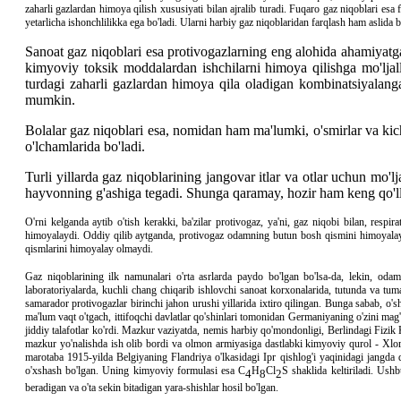
zaharli gazlardan himoya qilish xususiyati bilan ajralib turadi. Fuqaro gaz niqoblari es
yetarlicha ishonchlilikka ega bo'ladi. Ularni harbiy gaz niqoblaridan farqlash ham asli
Sanoat gaz niqoblari esa protivogazlarning eng alohida ahamiyatga
kimyoviy toksik moddalardan ishchilarni himoya qilishga mo'ljalla
turdagi zaharli gazlardan himoya qila oladigan kombinatsiyalanga
mumkin.
Bolalar gaz niqoblari esa, nomidan ham ma'lumki, o'smirlar va kic
o'lchamlarida bo'ladi.
Turli yillarda gaz niqoblarining jangovar itlar va otlar uchun mo
hayvonning g'ashiga tegadi. Shunga qaramay, hozir ham keng qo'llan
O'rni kelganda aytib o'tish kerakki, ba'zilar protivogaz, ya'ni, gaz niqobi bilan, respi
himoyalaydi. Oddiy qilib aytganda, protivogaz odamning butun bosh qismini himoyalaydi 
qismlarini himoyalay olmaydi.
Gaz niqoblarining ilk namunalari o'rta asrlarda paydo bo'lgan bo'lsa-da, lekin, oda
laboratoriyalarda, kuchli chang chiqarib ishlovchi sanoat korxonalarida, tutunda va tum
samarador protivogazlar birinchi jahon urushi yillarida ixtiro qilingan. Bunga sabab, 
ma'lum vaqt o'tgach, ittifoqchi davlatlar qo'shinlari tomonidan Germaniyaning o'zini mag
jiddiy talafotlar ko'rdi. Mazkur vaziyatda, nemis harbiy qo'mondonligi, Berlindagi Fi
mazkur yo'nalishda ish olib bordi va olmon armiyasiga dastlabki kimyoviy qurol - Xlor
marotaba 1915-yilda Belgiyaning Flandriya o'lkasidagi Ipr qishlog'i yaqinidagi jangda 
o'xshash bo'lgan. Uning kimyoviy formulasi esa C
H
Cl
S shaklida keltiriladi. Ush
4
8
2
beradigan va o'ta sekin bitadigan yara-shishlar hosil bo'lgan.