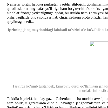
Nemislar ipritni havoga purkagan vaqtda, ittifoqchi qo'shinlarning
quroli askarlarning nafas yo'llariga ham bo'g'uvchi ta'sir ko'rsat
niqoblar frontga yetkazilgunga qadar, bu usulda nemis armiyasi bir
o'sha vaqtlarda onda-sonda ishlab chiqariladigan protivogazlar ha
qo'yilmagan edi...
Ipritning jang maydonidagi falokatli ta'sirini o'z ko'zi bilan
Tasvirda ko'rinib turgandek, kimyoviy qurol qo'llanilgan jangd
murdalarini bosib o
Ta'kidlash joizki, bunday gazni Gaberdan ancha muddat avval, ham
ham bo'lib, u gazetalarda e'lon qilinayotgan jangnomalardan va fr
(ipritni) nemislar odam o'ldirish uchun qo'llashayotganligini bilg