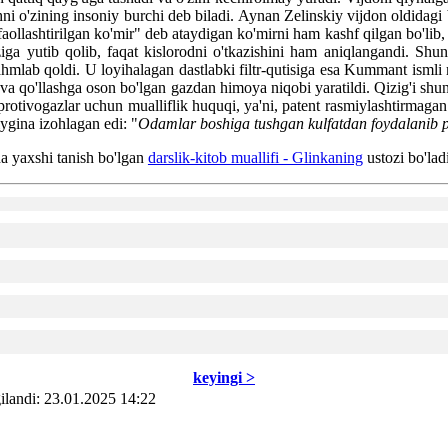
ishni o'zining insoniy burchi deb biladi. Aynan Zelinskiy vijdon oldida
 "faollashtirilgan ko'mir" deb ataydigan ko'mirni ham kashf qilgan bo'l
o'ziga yutib qolib, faqat kislorodni o'tkazishini ham aniqlangandi. S
hmlab qoldi. U loyihalagan dastlabki filtr-qutisiga esa Kummant isml
ga va qo'llashga oson bo'lgan gazdan himoya niqobi yaratildi. Qizig'i shu
protivogazlar uchun mualliflik huquqi, ya'ni, patent rasmiylashtirmagan
ygina izohlagan edi: "
Odamlar boshiga tushgan kulfatdan foydalanib pu
a yaxshi tanish bo'lgan
darslik-kitob muallifi - Glinkaning
ustozi bo'ladi
kеyingi >
ilаndi: 23.01.2025 14:22