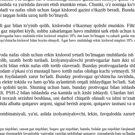
hlashda va yurishda davom etish mumkin emas. Chunki, o'z nomiga ko'ra,
qoladi va nafas olish uchun faqat kislorod gazini o'tkazib beradi. Bun
 taqqan holda uzoq turib bo'lmaydi.
rli gaz bilan to'yinib qolib, kislorodni o'tkazmay qolishi mumkin. Fil
n gaz niqobni kiyib, ushbu zaharlangan havo muhitini tark etish uchun t
 protivogazlar havo muhitida erkin kislorod miqdori 18% dan kam bo'lmagan va zaharli gazlar mi
i qo'shimcha kislorod bilan boyita olmaydi. Agar havo muhitidagi erkin kislorod miqdori 18% 
avoda nafas olish uchun erkin kislorod yetarli bo'lmagan muhitlarda is
b, uzatib berib turiladi. Izolyatsiyalovchi protivogazlar ham ikki xi
chi bilan erkin nafas olib tortib olaveradi. Bunday protivogazlarda s
dam o'pkasi o'zi mustaqil havo tortib nafas olishga kuchi yetmaydi. S
zdan foydalanish zarur bo'ladi. Bunday protivogaz qo'shimcha ravish
ktr tokida va ham qo'lda aylantirish orqali ishlaydigan bo'ladi. Sababi
 qolishi tayin. Shuning uchun ham, bunday protivogaz bilan ishlashda
di. PSH-2 bilan ishlashda esa kamida uch kishi ishlaydi. Ulardan biri 
sal noxush sezishni boshlasa, uni darhol chiqarib olinadi va ishni to'x
ida albatta qutqaruv arqoni, signal berish arqoni, qutqaruv tasmasi va 
ombinatsiyali, ya'ni, aslida izolyatsiyalovchi, lekin, favqulodda zarur
 gaz niqoblari, sanoat gaz niqoblari, fuqaro gaz niqoblari, hamda, bolalar gaz niqoblari farqlanad
vogaz shuningdek favqulodda vaziyatlar vazirligi tarkibidagi qutqaruv xizmatlarida ham qo'llanil