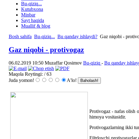
Bu-qiziq...
Kutubxona
Minbar
Sayt haqida
Muallif & blog
Bosh sahifa
Bu-qiziq...
Bu qanday ishlaydi?
Gaz niqobi - protiv
Gaz niqobi - protivogaz
06.02.2019 10:50
Muzaffar Qosimov
Bu-qiziq
-
Bu qanday ishlay
Maqola Reytingi:
/ 63
Juda yomon!
A'lo!
Protivogaz - nafas olish 
himoya vositasidir.
Protivogazlarning ikki turi
Filtrlovchi protivogazlar