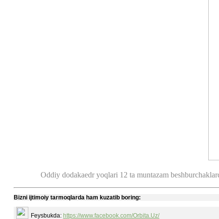
Oddiy dodakaedr yoqlari 12 ta muntazam beshburchaklardan 
Bizni ijtimoiy tarmoqlarda ham kuzatib boring:
Feysbukda:
https://www.facebook.com/Orbita.Uz/