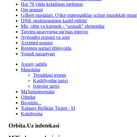
Har 76 yilda keladigan mehmon
Om qonuni
Gilbert maslalari. O'tkir matematiklar uchun murakkab mua
DNK strukturasining kashf etilishi
Mis, oltin va kumush - "soqqali" elementlar
Tasviru-tasavvurga sig'mas miqyos
Avgoadro qonuni va soni
Arximed qonuni
Rentgen nurlari tibbiyotda
Yonish nazariyasi
Asosiy sahifa
Maqolalar
Trenddagi termin
Kashfiyotlar tarixi
Ixtirolar tarixi
Ma'lumotnomalar
Olimlar
Bu-qiziq...
Xalqaro Birliklar Tizimi - SI
Kutubxona
Orbita.Uz infotekasi