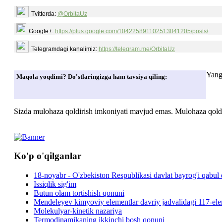
Tvitterda:
@OrbitaUz
Google+:
https://plus.google.com/104225891102513041205/posts/
Telegramdagi kanalimiz:
https://telegram.me/OrbitaUz
Yang
Maqola yoqdimi? Do'stlaringizga ham tavsiya qiling:
Sizda mulohaza qoldirish imkoniyati mavjud emas. Mulohaza qoldir
Ko'p o'qilganlar
18-noyabr - O'zbekiston Respublikasi davlat bayrog'i qabul 
Issiqlik sig'im
Butun olam tortishish qonuni
Mendeleyev kimyoviy elementlar davriy jadvalidagi 117-elem
Molekulyar-kinetik nazariya
Termodinamikaning ikkinchi bosh qonuni