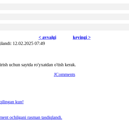
< avvаlgi
kеyingi >
ilаndi: 12.02.2025 07:49
ish uchun saytda ro'yxatdan o'tish kerak.
JComments
qilingan kun!
ent ochilgani rasman tasdiqlandi.