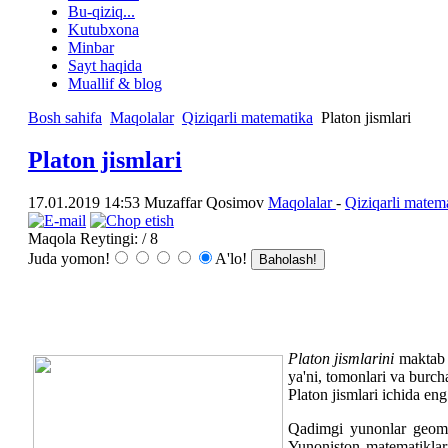
Bu-qiziq...
Kutubxona
Minbar
Sayt haqida
Muallif & blog
Bosh sahifa
Maqolalar
Qiziqarli matematika
Platon jismlari
Platon jismlari
17.01.2019 14:53
Muzaffar Qosimov
Maqolalar
-
Qiziqarli matem
Maqola Reytingi:
/ 8
Juda yomon!
A'lo!
Platon jismlarini
maktab 
ya'ni, tomonlari va burcha
Platon jismlari ichida eng
Qadimgi yunonlar geomet
Yunoniston matematiklari