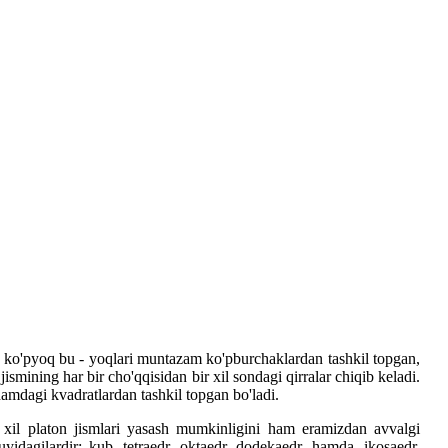
 ko'pyoq bu - yoqlari muntazam ko'pburchaklardan tashkil topgan,
ismining har bir cho'qqisidan bir xil sondagi qirralar chiqib keladi.
chamdagi kvadratlardan tashkil topgan bo'ladi.
xil platon jismlari yasash mumkinligini ham eramizdan avvalgi
idagilardir: kub, tetraedr, oktaedr, dodekaedr, hamda, ikosaedr.