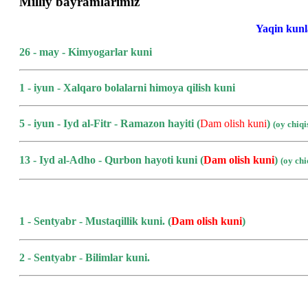
Milliy bayramlarimiz
Yaqin kunl
26 - may - Kimyogarlar kuni
1 - iyun - Xalqaro bolalarni himoya qilish kuni
5 - iyun - Iyd al-Fitr - Ramazon hayiti (
Dam olish kuni
)
(oy chiq
13 - Iyd al-Adho - Qurbon hayoti kuni
(
Dam olish kuni
)
(oy ch
1 - Sentyabr - Mustaqillik kuni.
(
Dam olish kuni
)
2 - Sentyabr - Bilimlar kuni.