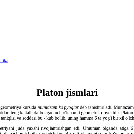
atika
Platon jismlari
geometriya kursida
muntazam ko'pyoqlar
deb tanishtiriladi. Muntazam
klari teng kattalikda bo'lgan uch o'lchamli geometrik obyektdir. Platon j
 taniqlisi va soddasi bu - kub bo'lib, uning hamma 6 ta yog'i bir xil o'l
riyani juda yaxshi rivojlantirishgan edi. Umuman olganda atiga 6 
 allaqachon isbotlab qo'yishgan. Bu olti xil muntazam ko'pyoqlar quy