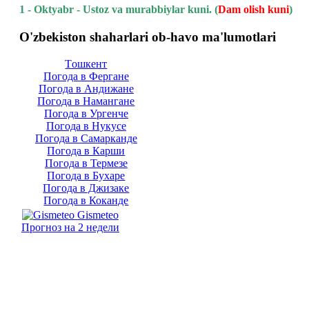
1 - Oktyabr - Ustoz va murabbiylar kuni.
(
Dam olish kuni
)
O'zbekiston shaharlari ob-havo ma'lumotlari
Тoшкент
Погода в Фергане
Погода в Андижане
Погода в Намангане
Погода в Ургенче
Погода в Нукусе
Погода в Самарканде
Погода в Карши
Погода в Термезе
Погода в Бухаре
Погода в Джизаке
Погода в Коканде
Gismeteo
Прогноз на 2 недели