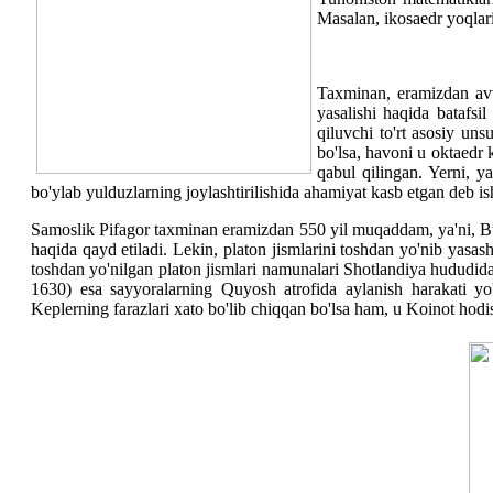
Masalan, ikosaedr yoqlar
Taxminan, eramizdan avv
yasalishi haqida batafsi
qiluvchi to'rt asosiy un
bo'lsa, havoni u oktaedr k
qabul qilingan. Yerni, 
bo'ylab yulduzlarning joylashtirilishida ahamiyat kasb etgan deb is
Samoslik Pifagor taxminan eramizdan 550 yil muqaddam, ya'ni, Bu
haqida qayd etiladi. Lekin, platon jismlarini toshdan yo'nib yas
toshdan yo'nilgan platon jismlari namunalari Shotlandiya hududida
1630) esa sayyoralarning Quyosh atrofida aylanish harakati yo'n
Keplerning farazlari xato bo'lib chiqqan bo'lsa ham, u Koinot hodisa