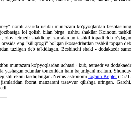
Timey" nomli asarida ushbu muntazam ko'pyoqlardan beshtasining
ozibasiga lol qolish bilan birga, ushbu shakllar Koinotni tashkil
 olov tetraedr shaklidagi zarralardan tashkil topadi deb o'ylagan
i orasida eng "silliqrog'i" bo'lgan ikosaedrlardan tashkil topgan deb
rdan tuzilgan deb ta'kidlagan. Beshinchi shakl - dodakaedr samo
shbu muntazam ko'pyoqlardan uchtasi - kub, tetraedr va dodakaedr
avrida yashagan odamlar tomonidan ham bajarilgani ma'lum. Shunday
tegishli ekani tasdiqlangan. Nemis astronomi
Iogann Kepler
(1571-
 jismlaridan iborat manzarani tasavvur qilishga uringan. Garchi,
edi.