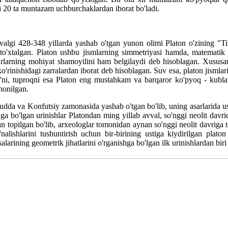
i 20 ta muntazam uchburchaklardan iborat bo'ladi.
algi 428-348 yillarda yashab o'tgan yunon olimi Platon o'zining "
l to'xtalgan. Platon ushbu jismlarning simmetriyasi hamda, matematik j
surlarning mohiyat shamoyilini ham belgilaydi deb hisoblagan. Xususan,
o'rinishidagi zarralardan iborat deb hisoblagan. Suv esa, platon jismlar
ya'ni, tuproqni esa Platon eng mustahkam va barqaror ko'pyoq - kubla
honilgan.
dda va Konfutsiy zamonasida yashab o'tgan bo'lib, uning asarlarida u
ashga bo'lgan urinishlar Platondan ming yillab avval, so'nggi neolit d
n topilgan bo'lib, arxeologlar tomonidan aynan so'nggi neolit davriga 
alishlarini tushuntirish uchun bir-birining ustiga kiydirilgan platon
larining geometrik jihatlarini o'rganishga bo'lgan ilk urinishlardan biri 