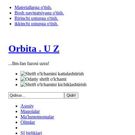
Materiallarga o'tish.
Bosh navigatsiyaga o'tish.
Birinchi ustunga o'tish.
ikkinchi ustunga o'tish.
Orbita . U Z
...Ilm-fan fazosi uzra!
Asosiy
Maqolalar
Ma'lumotnomalar
Olimlar
SI birliklari