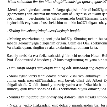
-
Nima sababdan ilm-fan bilan shugâ€˜ullanishga qaror qilgansiz?
-Menda yoshligimdan hamma fanlarga qiziqishim bir xil boâ€˜lgan.
(geometriya) dan abstrakt tushunchalarni oâ€˜rganish va ularni qam
oâ€˜rganish - barchasiga bir xil muomalada boâ€˜lganman. Lekin 
keyinchalik eng kam afsus chekishim mumkin boâ€˜ladigan sohaga
-
Sizning fan sohangizdagi ustoz(lar)ingiz haqida
.
- Mening ustozlarimning soni juda koâ€˜p. Shuning uchun bu s
sababli geometriyaga qiziqishim ortgan. Otam esa Oâ€˜zbekistonni
Va albatta opam, singlim va aka-ukalarimning roli ham katta.
Rasmiy ravishda esa fizika sohasidagi birinchi ustozim Hasan Bob
Prof. Bobomurod Ahmedov (1-2 kurs magistratura) va yana bir qanc
-
Oâ€˜zingiz tadqiq qilayotgan fanning oâ€˜tmishdagi eng buyuk o
- Shuni aytish joizki fanni odatda bir-ikki kishi rivojlantirmaydi
qilinsa unda men oâ€˜tmishdagi eng buyuk olimi deb Albert Ey
chigallashadi. Xuddi shunday nazariy yadro astrofizikasida ham.
shunday qilib fizika sohasida Oâ€˜zbekistonda buyuk olimlar juda
-
Sizning faningizdagi zamonaviy eng dolzarb ilmiy masala nimad
- Nazariy yadro fizikasidagi eng dolzarb masalalaridan biri bu