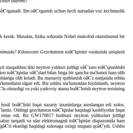
echish shartmi
?
a oâ€˜rganadi. Ilm oâ€˜rganish uchun hech narsadan voz kechmaslik
h kerak. Masalan, fizika sohasida Nobel mukofoti olamshumul bir
nimada? Kilonovani Gravitatsion toâ€˜lqinlar vositasida aniqlash
 yil muqaddam ikki neytron yulduzi juftligi oâ€˜zaro toâ€˜qnashishi
ion toâ€˜lqinlar oâ€˜zlari bilan birga bir qancha ma'lumot ham olib
shlariga olib keladi. Bu massaviy qutblanish oâ€˜z natijasida orbita
ma'lumotlarni olgan edi. Biz ushbu ma'lumotdan foydalanib, neytron
la olmasligi va yoki yadroviy atama boâ€˜lmish neytron terisining
osil boâ€˜lishi faqat nazariy taxminlarga asoslangan edi xolos.
lamiz. Oldingi gravitatsion toâ€˜lqinlar haqidagi kashfiyotlar faqat
 emas edi. Bu GW170817 hodisasi neytron yulduzlari juftligi
bar tarqatdi va ular elektromagnit toâ€˜lqinlar diapazonida ham
˜gâ€˜ri ekanligi haqidagi xulosaga oxirgi nuqtani qoâ€˜ydi. Ushbu