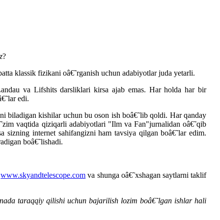
z
?
tta klassik fizikani oâ€˜rganish uchun adabiyotlar juda yetarli.
dau va Lifshits darsliklari kirsa ajab emas. Har holda har bir
€˜lar edi.
ini biladigan kishilar uchun bu oson ish boâ€˜lib qoldi. Har qanday
˜zim vaqtida qiziqarli adabiyotlari "Ilm va Fan"jurnalidan oâ€˜qib
a sizning internet sahifangizni ham tavsiya qilgan boâ€˜lar edim.
adigan boâ€˜lishadi.
,
www.skyandtelescope.com
va shunga oâ€˜xshagan saytlarni taklif
da taraqqiy qilishi uchun bajarilish lozim boâ€˜lgan ishlar hali