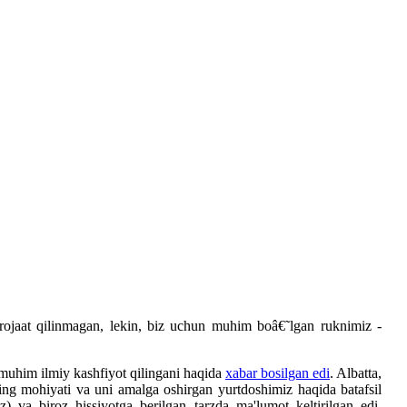
jaat qilinmagan, lekin, biz uchun muhim boâ€˜lgan ruknimiz -
muhim ilmiy kashfiyot qilingani haqida
xabar bosilgan edi
. Albatta,
ning mohiyati va uni amalga oshirgan yurtdoshimiz haqida batafsil
) va biroz hissiyotga berilgan tarzda ma'lumot keltirilgan edi.