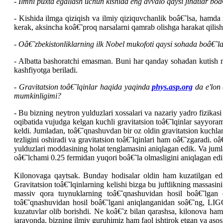
-
Ilmni puxta egallash uchun kishida eng avvalo qaysi jihatlar boâ
- Kishida ilmga qiziqish va ilmiy qiziquvchanlik boâ€˜lsa, hamda
kerak, aksincha koâ€˜proq narsalarni qamrab olishga harakat qilish
- Oâ€˜zbekistonliklarning ilk Nobel mukofoti qaysi sohada boâ€˜l
- Albatta bashoratchi emasman. Buni har qanday sohadan kutish 
kashfiyotga beriladi.
-
Gravitatsion toâ€˜lqinlar haqida yaqinda
phys.asp.org
da e'lon 
mumkinligimi?
-
Bu bizning neytron yulduzlari xossalari va nazariy yadro fizikasi
oqibatida vujudga kelgan kuchli gravitatsion toâ€˜lqinlar sayyoram
keldi. Jumladan, toâ€˜qnashuvdan bir oz oldin gravitatsion kuchlari
tezligini oshiradi va gravitatsion toâ€˜lqinlari ham oâ€˜zgaradi.
yulduzlari moddasining holat tenglamasini aniqlagan edik. Va jum
oâ€˜lchami 0.25 fermidan yuqori boâ€˜la olmasligini aniqlagan edi
Kilonovaga qaytsak. Bunday hodisalar oldin ham kuzatilgan edi.
Gravitatsion toâ€˜lqinlarning kelishi bizga bu juftlikning massasin
massiv qora tuynuklarning toâ€˜qnashuvidan hosil boâ€˜lgan
toâ€˜qnashuvidan hosil boâ€˜lgani aniqlanganidan soâ€˜ng, LIGO
kuzatuvlar olib borishdi. Ne koâ€˜z bilan qarashsa, kilonova ham
jarayonda, bizning ilmiy guruhimiz ham faol ishtirok etgan va asos