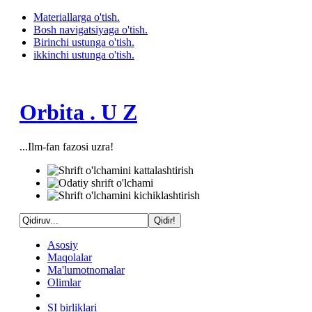
Materiallarga o'tish.
Bosh navigatsiyaga o'tish.
Birinchi ustunga o'tish.
ikkinchi ustunga o'tish.
Orbita . U Z
...Ilm-fan fazosi uzra!
Asosiy
Maqolalar
Ma'lumotnomalar
Olimlar
SI birliklari