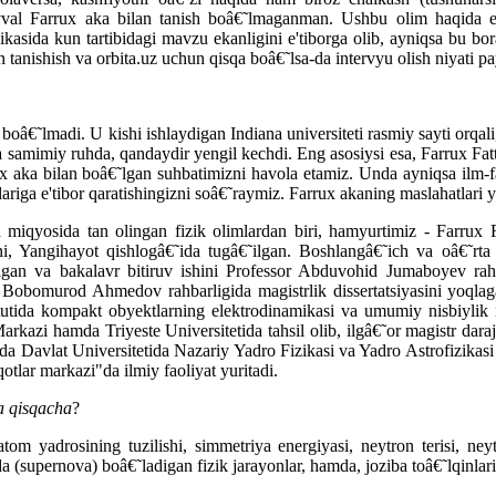
vval Farrux aka bilan tanish boâ€˜lmaganman. Ushbu olim haqida e
ikasida kun tartibidagi mavzu ekanligini e'tiborga olib, ayniqsa bu b
n tanishish va orbita.uz uchun qisqa boâ€˜lsa-da intervyu olish niyati p
 boâ€˜lmadi. U kishi ishlaydigan Indiana universiteti rasmiy sayti orq
a samimiy ruhda, qandaydir yengil kechdi. Eng asosiysi esa, Farrux Fat
ux aka bilan boâ€˜lgan suhbatimizni havola etamiz. Unda ayniqsa ilm-
ariga e'tibor qaratishingizni soâ€˜raymiz. Farrux akaning maslahatlari 
 miqyosida tan olingan fizik olimlardan biri, hamyurtimiz - Farrux 
ani, Yangihayot qishlogâ€˜ida tugâ€˜ilgan. Boshlangâ€˜ich va oâ€˜r
˜qigan va bakalavr bitiruv ishini Professor Abduvohid Jumaboyev rah
fessor Bobomurod Ahmedov rahbarligida magistrlik dissertatsiyasini yo
utida kompakt obyektlarning elektrodinamikasi va umumiy nisbiylik n
arkazi hamda Triyeste Universitetida tahsil olib, ilgâ€˜or magistr dar
 Davlat Universitetida Nazariy Yadro Fizikasi va Yadro Astrofizikasi s
qotlar markazi"da ilmiy faoliyat yuritadi.
a qisqacha
?
m yadrosining tuzilishi, simmetriya energiyasi, neytron terisi, neytr
da (supernova) boâ€˜ladigan fizik jarayonlar, hamda, joziba toâ€˜lqinla