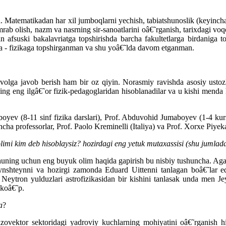
 Matematikadan har xil jumboqlarni yechish, tabiatshunoslik (keyinchal
rab olish, nazm va nasrning sir-sanoatlarini oâ€˜rganish, tarixdagi voq
afsuski bakalavriatga topshirishda barcha fakultetlarga birdaniga t
 - fizikaga topshirganman va shu yoâ€˜lda davom etganman.
avolga javob berish ham bir oz qiyin. Norasmiy ravishda asosiy us
ng eng ilgâ€˜or fizik-pedagoglaridan hisoblanadilar va u kishi menda 
oyev (8-11 sinf fizika darslari), Prof. Abduvohid Jumaboyev (1-4 kurs
ha professorlar, Prof. Paolo Kreminelli (Italiya) va Prof. Xorxe Piye
limi kim deb hisoblaysiz? hozirdagi eng yetuk mutaxassisi (shu jumla
. Shuning uchun eng buyuk olim haqida gapirish bu nisbiy tushuncha. Aga
nshteynni va hozirgi zamonda Eduard Uittenni tanlagan boâ€˜lar edi
 Neytron yulduzlari astrofizikasidan bir kishini tanlasak unda men 
 koâ€˜p.
a
?
 izovektor sektoridagi yadroviy kuchlarning mohiyatini oâ€˜rganish h