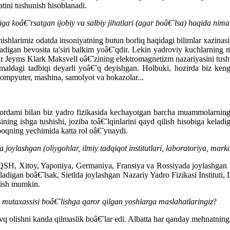
tini tushunish hisoblanadi.
ga koâ€˜rsatgan ijobiy va salbiy jihatlari (agar boâ€˜lsa) haqida nima
hlarimiz odatda insoniyatning butun borliq haqidagi bilimlar xazinasin
tadigan bevosita ta'siri balkim yoâ€˜qdir. Lekin yadroviy kuchlarning 
tlar Jeyms Klark Maksvell oâ€˜zining elektromagnetizm nazariyasini tus
amaldagi tadbiqi deyarli yoâ€˜q deyishgan. Holbuki, hozirda biz keng
, kompyuter, mashina, samolyot va hokazolar...
 yordami bilan biz yadro fizikasida kechayotgan barcha muammolarnin
ining ishga tushishi, joziba toâ€˜lqinlarini qayd qilish hisobiga keladi
boqning yechimida katta rol oâ€˜ynaydi.
joylashgan (oliygohlar, ilmiy tadqiqot institutlari, laboratoriya, mark
AQSH, Xitoy, Yaponiya, Germaniya, Fransiya va Rossiyada joylashgan b
ladigan boâ€˜lsak, Sietlda joylashgan Nazariy Yadro Fizikasi Instituti
olish mumkin.
 mutaxassisi boâ€˜lishga qaror qilgan yoshlarga maslahatlaringiz
?
 olishni kanda qilmaslik boâ€˜lar edi. Albatta har qanday mehnatning 