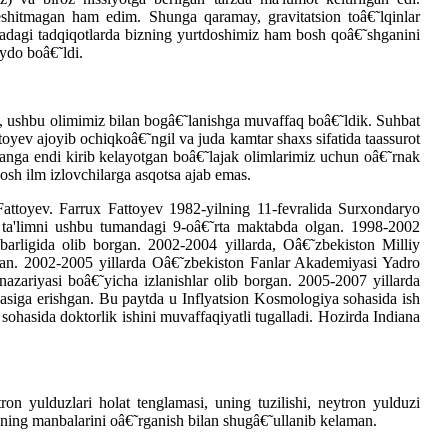
shitmagan ham edim. Shunga qaramay, gravitatsion toâ€˜lqinlar
oradagi tadqiqotlarda bizning yurtdoshimiz ham bosh qoâ€˜shganini
aydo boâ€˜ldi.
ali, ushbu olimimiz bilan bogâ€˜lanishga muvaffaq boâ€˜ldik. Suhbat
toyev ajoyib ochiqkoâ€˜ngil va juda kamtar shaxs sifatida taassurot
fanga endi kirib kelayotgan boâ€˜lajak olimlarimiz uchun oâ€˜rnak
yosh ilm izlovchilarga asqotsa ajab emas.
Fattoyev. Farrux Fattoyev 1982-yilning 11-fevralida Surxondaryo
ta ta'limni ushbu tumandagi 9-oâ€˜rta maktabda olgan. 1998-2002
barligida olib borgan. 2002-2004 yillarda, Oâ€˜zbekiston Milliy
qlagan. 2002-2005 yillarda Oâ€˜zbekiston Fanlar Akademiyasi Yadro
azariyasi boâ€˜yicha izlanishlar olib borgan. 2005-2007 yillarda
ajasiga erishgan. Bu paytda u Inflyatsion Kosmologiya sohasida ish
ohasida doktorlik ishini muvaffaqiyatli tugalladi. Hozirda Indiana
on yulduzlari holat tenglamasi, uning tuzilishi, neytron yulduzi
rining manbalarini oâ€˜rganish bilan shugâ€˜ullanib kelaman.