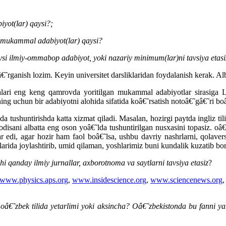
iyot(lar) qaysi?;
 mukammal adabiyot(lar) qaysi?
ysi ilmiy-ommabop adabiyot, yoki nazariy minimum(lar)ni tavsiya etasi
˜rganish lozim. Keyin universitet darsliklaridan foydalanish kerak. Alba
lari eng keng qamrovda yoritilgan mukammal adabiyotlar sirasiga Lan
ng uchun bir adabiyotni alohida sifatida koâ€˜rsatish notoâ€˜gâ€˜ri boâ
 tushuntirishda katta xizmat qiladi. Masalan, hozirgi paytda ingliz til
disani albatta eng oson yoâ€˜lda tushuntirilgan nusxasini topasiz. oâ€
r edi, agar hozir ham faol boâ€˜lsa, ushbu davriy nashrlarni, qolavers
rida joylashtirib, umid qilaman, yoshlarimiz buni kundalik kuzatib bor
i qanday ilmiy jurnallar, axborotnoma va saytlarni tavsiya etasiz
?
www.physics.aps.org
,
www.insidescience.org
,
www.sciencenews.org
€˜zbek tilida yetarlimi yoki aksincha? Oâ€˜zbekistonda bu fanni yana