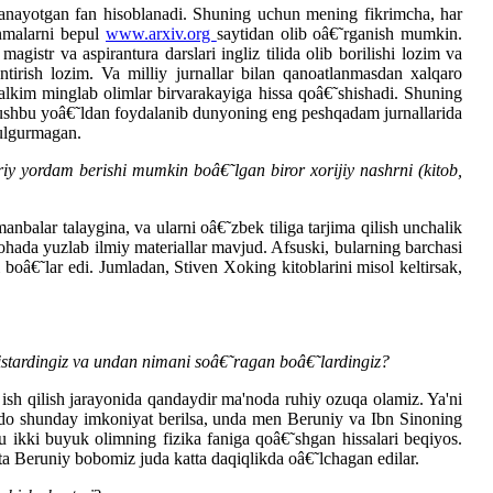
vojlanayotgan fan hisoblanadi. Shuning uchun mening fikrimcha, har
anmalarni bepul
www.arxiv.org
saytidan olib oâ€˜rganish mumkin.
gistr va aspirantura darslari ingliz tilida olib borilishi lozim va
ntirish lozim. Va milliy jurnallar bilan qanoatlanmasdan xalqaro
, balkim minglab olimlar birvarakayiga hissa qoâ€˜shishadi. Shuning
a ushbu yoâ€˜ldan foydalanib dunyoning eng peshqadam jurnallarida
 ulgurmagan.
riy yordam berishi mumkin boâ€˜lgan biror xorijiy nashrni (kitob,
nbalar talaygina, va ularni oâ€˜zbek tiliga tarjima qilish unchalik
ohada yuzlab ilmiy materiallar mavjud. Afsuski, bularning barchasi
i boâ€˜lar edi. Jumladan, Stiven Xoking kitoblarini misol keltirsak,
i istardingiz va undan nimani soâ€˜ragan boâ€˜lardingiz?
 ish qilish jarayonida qandaydir ma'noda ruhiy ozuqa olamiz. Ya'ni
odo shunday imkoniyat berilsa, unda men Beruniy va Ibn Sinoning
 ikki buyuk olimning fizika faniga qoâ€˜shgan hissalari beqiyos.
ta Beruniy bobomiz juda katta daqiqlikda oâ€˜lchagan edilar.