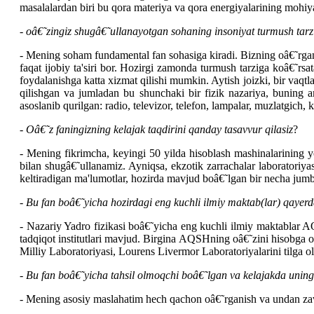
masalalardan biri bu qora materiya va qora energiyalarining mohiya
-
oâ€˜zingiz shugâ€˜ullanayotgan sohaning insoniyat turmush tarzi
- Mening soham fundamental fan sohasiga kiradi. Bizning oâ€˜rganis
faqat ijobiy ta'siri bor. Hozirgi zamonda turmush tarziga koâ€˜rsa
foydalanishga katta xizmat qilishi mumkin. Aytish joizki, bir vaq
qilishgan va jumladan bu shunchaki bir fizik nazariya, buning 
asoslanib qurilgan: radio, televizor, telefon, lampalar, muzlatgich
-
Oâ€˜z faningizning kelajak taqdirini qanday tasavvur qilasiz
?
- Mening fikrimcha, keyingi 50 yilda hisoblash mashinalarining
bilan shugâ€˜ullanamiz. Ayniqsa, ekzotik zarrachalar laboratoriyas
keltiradigan ma'lumotlar, hozirda mavjud boâ€˜lgan bir necha jum
-
Bu fan boâ€˜yicha hozirdagi eng kuchli ilmiy maktab(lar) qayerda 
- Nazariy Yadro fizikasi boâ€˜yicha eng kuchli ilmiy maktablar 
tadqiqot institutlari mavjud. Birgina AQSHning oâ€˜zini hisobga o
Milliy Laboratoriyasi, Lourens Livermor Laboratoriyalarini tilga 
-
Bu fan boâ€˜yicha tahsil olmoqchi boâ€˜lgan va kelajakda uning
- Mening asosiy maslahatim hech qachon oâ€˜rganish va undan zavq