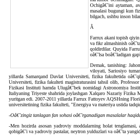
Ochigâ€˜ini aytaman, a
masalasi bugungi kun fiz
bilgach, ushbu inson bila
Â
Farrux akani topish qiyin
va fikr almashinish oâ€˜t
qoldirdilar. Quyida Farr
oâ€˜lsa boâ€˜ladigan gapl
Demak, tanishing: Jahon
viloyati, Sariosiyo tum
yillarda Samarqand Davlat Universiteti, fizika fakultetida oâ€
Universiteti, fizika fakulteti magistraturasini tahsil olib, Pro
Fizikasi Instituti hamda Ulugâ€˜bek nomidagi Astronomiya Instit
Italiyaning Triyeste shahrida joylashgan Xalqaro Nazariy Fizika M
yuritgan edi. 2007-2011 yillarda Farrux Fattoyev AQSHning Florida
universitetining fizika fakulteti, "Energiya va materiya ustida tadqi
-
Oâ€˜zingiz tanlagan fan sohasi oâ€˜rganadigan masalalar haqid
-Men hozirda asosan yadroviy moddalarning holat tenglamasi, ato
qobigâ€˜i va yadroviy pastalar, neytron yulduzlari va oâ€˜ta yangi