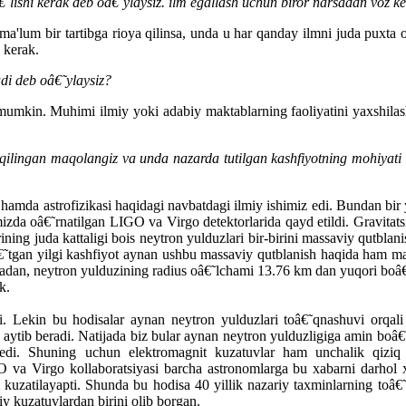
€˜lishi kerak deb oâ€˜ylaysiz. ilm egallash uchun biror narsadan voz k
 ma'lum bir tartibga rioya qilinsa, unda u har qanday ilmni juda puxt
 kerak.
adi deb oâ€˜ylaysiz?
mumkin. Muhimi ilmiy yoki adabiy maktablarning faoliyatini yaxshilas
qilingan maqolangiz va unda nazarda tutilgan kashfiyotning mohiyati 
 hamda astrofizikasi haqidagi navbatdagi ilmiy ishimiz edi. Bundan bir
izda oâ€˜rnatilgan LIGO va Virgo detektorlarida qayd etildi. Gravitats
ning juda kattaligi bois neytron yulduzlari bir-birini massaviy qutblani
 oâ€˜tgan yilgi kashfiyot aynan ushbu massaviy qutblanish haqida ham 
ladan, neytron yulduzining radius oâ€˜lchami 13.76 km dan yuqori boâ€˜
k.
 Lekin bu hodisalar aynan neytron yulduzlari toâ€˜qnashuvi orqali h
i aytib beradi. Natijada biz bular aynan neytron yulduzligiga amin boâ€˜
 edi. Shuning uchun elektromagnit kuzatuvlar ham unchalik qiziq
 va Virgo kollaboratsiyasi barcha astronomlarga bu xabarni darhol xa
 kuzatilayapti. Shunda bu hodisa 40 yillik nazariy taxminlarning toâ€
iy kuzatuvlardan birini olib borgan.