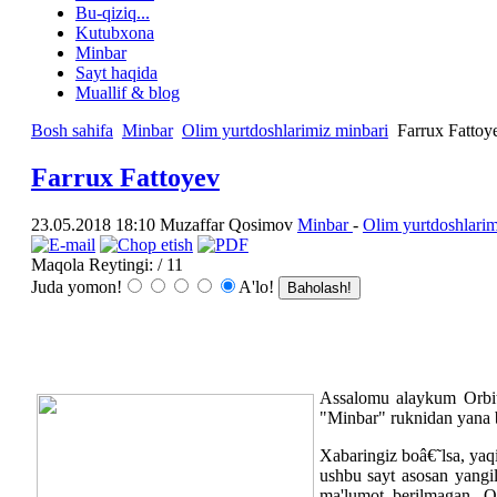
Bu-qiziq...
Kutubxona
Minbar
Sayt haqida
Muallif & blog
Bosh sahifa
Minbar
Olim yurtdoshlarimiz minbari
Farrux Fattoy
Farrux Fattoyev
23.05.2018 18:10
Muzaffar Qosimov
Minbar
-
Olim yurtdoshlarim
Maqola Reytingi:
/ 11
Juda yomon!
A'lo!
Assalomu alaykum Orbit
"Minbar" ruknidan yana bi
Xabaringiz boâ€˜lsa, yaq
ushbu sayt asosan yangil
ma'lumot berilmagan. Qo