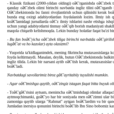
- Klassik fizikani (2000-yildan oldingi) oâ€˜rganishda oâ€˜zbek t
qanday oâ€˜zbek olimi birinchi navbatda ingliz tilini oâ€˜rganib
Oâ€˜zbekistonda bu fanni rivojlantirish uchun qilinishi kerak boâ€
bunda eng oxirgi adabiyotlardan foydalanish lozim. Ilmiy ish qi
koâ€˜lamidagi jurnallarda oâ€˜z ilmiy ishlarini nashr etishga ishq
uchun yangi adabiyotlarni tinmay oâ€˜qib borish madaniyati shakl
maqola chiqarib kelishmoqda. Lekin bunday holatlar faqat ba'zi bi
-
Bu fan boâ€˜yicha oâ€˜zbek tiliga birinchi navbatda oâ€˜girili
lugâ€˜at va ho kazolar) ayta olasizmi
?
- Yuqorida ta'kidlaganimdek, mening fikrimcha mutaxassislarga koâ€
foyda keltirmaydi. Masalan, deylik, butun Oâ€˜zbekistonda balkim 
ingliz tilida. Lekin bir narsani aytib oâ€˜tish kerak, mutaxassisla
boâ€˜ladi.
Navbatdagi savollarimiz biroz gâ€˜ayritabiiy tuyulishi mumkin.
-
Agar oâ€˜tmishga qaytib, oâ€˜zingiz istagan faqat bitta buyuk ol
- Toâ€˜gâ€˜risini aytsam, menimcha oâ€˜tmishdagi olimlar allaqach
aytmoqchimanki, goâ€˜yo har bir soniyada men oâ€˜zimni ular bi
zamoniga qaytib ularga "Rahmat" aytgan boâ€˜lardim va bir qanch
Jumladan inersiya qonunini birinchi boâ€˜lib Ibn Sino bobomiz kas