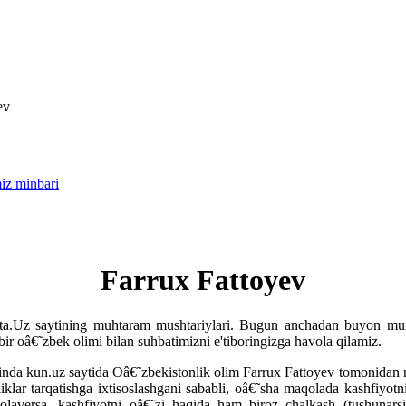
ev
iz minbari
Farrux Fattoyev
a.Uz saytining muhtaram mushtariylari. Bugun anchadan buyon muro
r oâ€˜zbek olimi bilan suhbatimizni e'tiboringizga havola qilamiz.
inda kun.uz saytida Oâ€˜zbekistonlik olim Farrux Fattoyev tomonidan 
iklar tarqatishga ixtisoslashgani sababli, oâ€˜sha maqolada kashfiyot
laversa, kashfiyotni oâ€˜zi haqida ham biroz chalkash (tushunarsiz