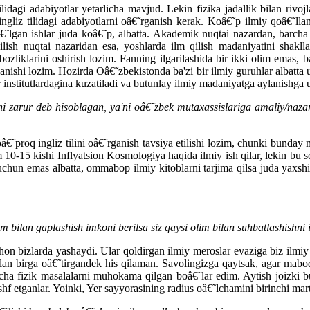
ilidagi adabiyotlar yetarlicha mavjud. Lekin fizika jadallik bilan ri
 ingliz tilidagi adabiyotlarni oâ€˜rganish kerak. Koâ€˜p ilmiy qoâ€˜ll
˜lgan ishlar juda koâ€˜p, albatta. Akademik nuqtai nazardan, barcha ma
lish nuqtai nazaridan esa, yoshlarda ilm qilish madaniyatini shaklla
ibozliklarini oshirish lozim. Fanning ilgarilashida bir ikki olim emas
lanishi lozim. Hozirda Oâ€˜zbekistonda ba'zi bir ilmiy guruhlar albatt
r institutlardagina kuzatiladi va butunlay ilmiy madaniyatga aylanishga
shi zarur deb hisoblagan, ya'ni oâ€˜zbek mutaxassislariga amaliy/naza
˜proq ingliz tilini oâ€˜rganish tavsiya etilishi lozim, chunki bunday ma
10-15 kishi Inflyatsion Kosmologiya haqida ilmiy ish qilar, lekin bu s
r uchun emas albatta, ommabop ilmiy kitoblarni tarjima qilsa juda yaxsh
im bilan gaplashish imkoni berilsa siz qaysi olim bilan suhbatlashishn
on bizlarda yashaydi. Ular qoldirgan ilmiy meroslar evaziga biz ilmiy
lan birga oâ€˜tirgandek his qilaman. Savolingizga qaytsak, agar mab
a fizik masalalarni muhokama qilgan boâ€˜lar edim. Aytish joizki bu
hf etganlar. Yoinki, Yer sayyorasining radius oâ€˜lchamini birinchi mar