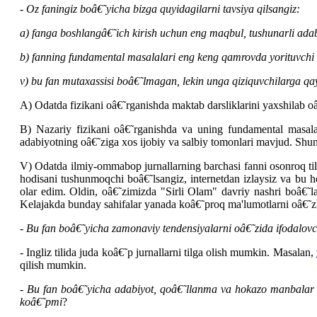
-
Oz faningiz boâ€˜yicha bizga quyidagilarni tavsiya qilsangiz:
a) fanga boshlangâ€˜ich kirish uchun eng maqbul, tushunarli adab
b) fanning fundamental masalalari eng keng qamrovda yorituvchi
v) bu fan mutaxassisi boâ€˜lmagan, lekin unga qiziquvchilarga qa
A) Odatda fizikani oâ€˜rganishda maktab darsliklarini yaxshilab oâ€
B) Nazariy fizikani oâ€˜rganishda va uning fundamental masala
adabiyotning oâ€˜ziga xos ijobiy va salbiy tomonlari mavjud. Shuni
V) Odatda ilmiy-ommabop jurnallarning barchasi fanni osonroq tilda
hodisani tushunmoqchi boâ€˜lsangiz, internetdan izlaysiz va bu ho
olar edim. Oldin, oâ€˜zimizda "Sirli Olam" davriy nashri boâ€˜la
Kelajakda bunday sahifalar yanada koâ€˜proq ma'lumotlarni oâ€˜zla
-
Bu fan boâ€˜yicha zamonaviy tendensiyalarni oâ€˜zida ifodalovch
- Ingliz tilida juda koâ€˜p jurnallarni tilga olish mumkin. Masalan,
qilish mumkin.
-
Bu fan boâ€˜yicha adabiyot, qoâ€˜llanma va hokazo manbalar oâ
koâ€˜pmi
?