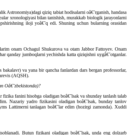
ik Astronomiya)dagi qiziq tabiat hodisalarni oâ€˜rganish, handasa
ealar xronologiyasi bilan tanishish, murakkab biologik jarayonlarni
opshirishning iloji yoâ€˜q edi. Shuning uchun bularning orasidan
tozlarim onam Ochagul Shukurova va otam Jabbor Fattoyev. Onam
har qanday jumboqlarni yechishda katta qiziqishni uygâ€˜otganlar.
 bakalavr) va yana bir qancha fanlardan dars bergan professorlar,
karevis (AQSH).
dan Oâ€˜zbekistonda)?
r fizika fanini hisobga oladigan boâ€˜lsak va shunday tanlash talab
m. Nazariy yadro fizikasini oladigan boâ€˜lsak, bunday tanlov
Jeyms Lattimerni tanlagan boâ€˜lar edim (hozirgi zamonda). Xuddi
isoblanadi. Butun fizikani oladigan boâ€˜lsak, unda eng dolzarb