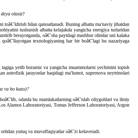
 deya olasiz
?
i toâ€˜ldirish bilan qanoatlanadi. Buning albatta ma'naviy jihatdan
mohiyatini tushunish albatta kelajakda yangicha energiya turlaridan
huntirib berayotganda, oâ€˜sha paytdagi mashhur olimlar uni kalaka
 qoâ€˜llayotgan texnologiyaning har bir boâ€˜lagi bu nazariyaga
g tagiga yetib boramiz va yangicha muammolarni yechimini topish
gan astrofizik jarayonlar haqidagi ma'lumot, supernova neytrinolari
az va ho kazo)?
oâ€˜lib, odatda bu mamlakatlarning oâ€˜nlab oliygohlari va ilmiy
, Los Alamos Laboratoriyasi, Tomas Jefferson Laboratoriyasi, Argon
ortidan yutuq va muvaffaqiyatlar oâ€˜zi kelaveradi.