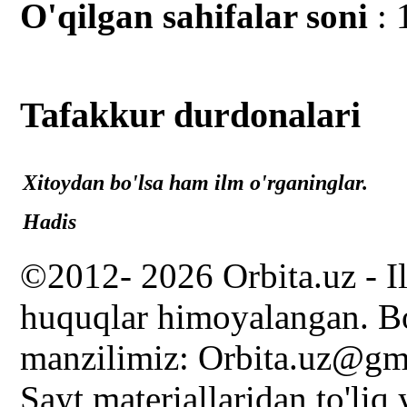
O'qilgan sahifalar soni
: 
Tafakkur durdonalari
Xitoydan bo'lsa ham ilm o'rganinglar.
Hadis
©2012- 2026 Orbita.uz - I
huquqlar himoyalangan. Bo
manzilimiz: Orbita.uz@gm
Sayt materiallaridan to'liq