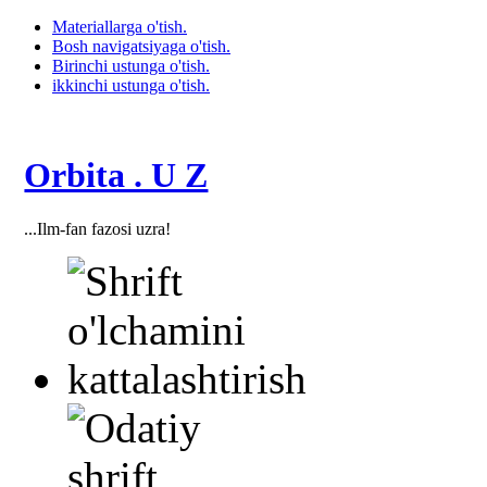
Materiallarga o'tish.
Bosh navigatsiyaga o'tish.
Birinchi ustunga o'tish.
ikkinchi ustunga o'tish.
Orbita . U Z
...Ilm-fan fazosi uzra!