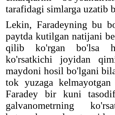
tarafidagi simlarga uzatib 
Lekin, Faradeyning bu bo
paytda kutilgan natijani b
qilib ko'rgan bo'lsa h
ko'rsatkichi joyidan qim
maydoni hosil bo'lgani bil
tok yuzaga kelmayotgan e
Faradey bir kuni tasodi
galvanometrning ko'rsa