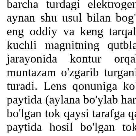
barcha turdagi elektrogen
aynan shu usul bilan bog'
eng oddiy va keng tarqal
kuchli magnitning qutbla
jarayonida kontur orq
muntazam o'zgarib turgan
turadi. Lens qonuniga ko'
paytida (aylana bo'ylab ha
bo'lgan tok qaysi tarafga 
paytida hosil bo'lgan to