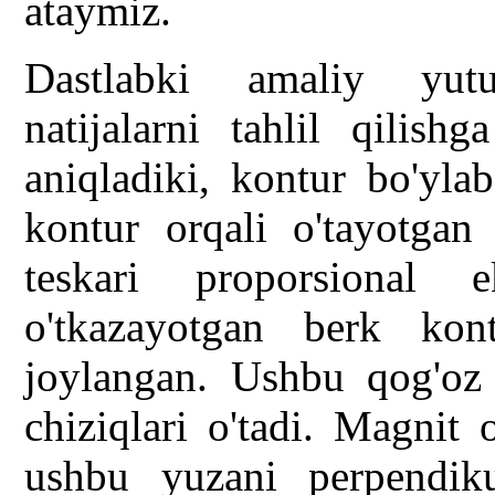
ataymiz.
Dastlabki amaliy yut
natijalarni tahlil qilish
aniqladiki, kontur bo'yla
kontur orqali o'tayotga
teskari proporsional 
o'tkazayotgan berk kon
joylangan. Ushbu qog'oz
chiziqlari o'tadi. Magnit
ushbu yuzani perpendiku