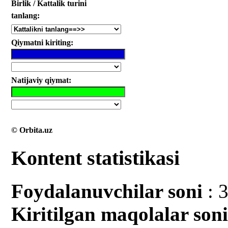
Birlik / Kattalik turini
tanlang:
Qiymatni kiriting:
Natijaviy qiymat:
© Orbita.uz
Kontent statistikasi
Foydalanuvchilar soni
: 
Kiritilgan mаqolalar son