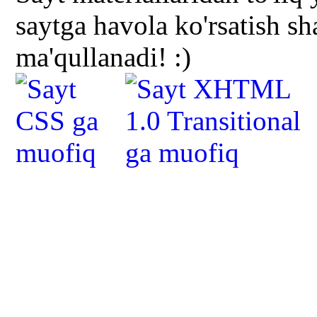
saytga havola ko'rsatish s
ma'qullanadi! :)