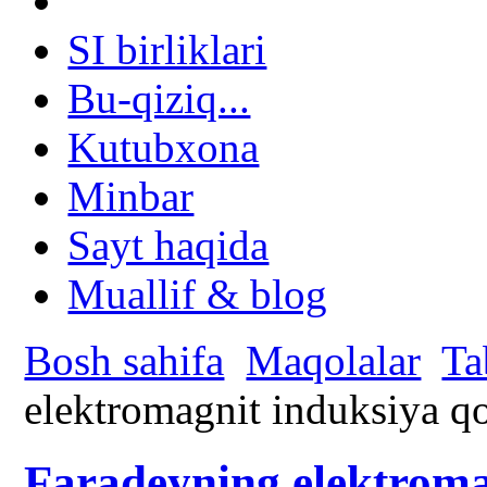
SI birliklari
Bu-qiziq...
Kutubxona
Minbar
Sayt haqida
Muallif & blog
Bosh sahifa
Maqolalar
Ta
elektromagnit induksiya q
Faradeyning elektroma