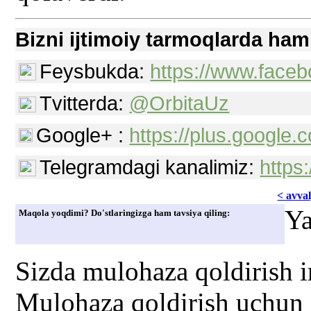
Bizni ijtimoiy tarmoqlarda ham
Feysbukda:
https://www.faceb
Tvitterda:
@OrbitaUz
Google+ :
https://plus.googl
Telegramdagi kanalimiz:
https
< avvаl
Ya
Maqola yoqdimi? Do'stlaringizga ham tavsiya qiling:
Sizda mulohaza qoldirish 
Mulohaza qoldirish uchun s