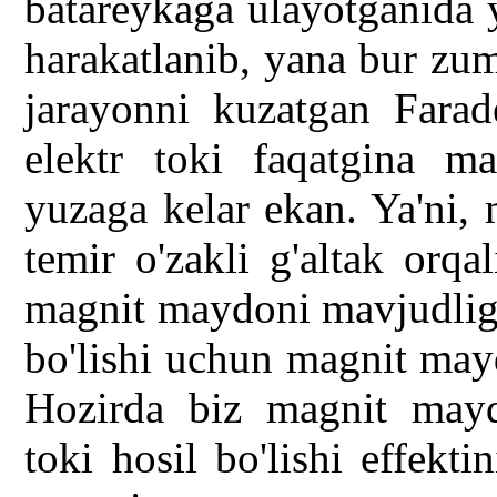
batareykaga ulayotganida 
harakatlanib, yana bur zu
jarayonni kuzatgan Farade
elektr toki faqatgina m
yuzaga kelar ekan. Ya'ni,
temir o'zakli g'altak orqa
magnit maydoni mavjudligin
bo'lishi uchun magnit mayd
Hozirda biz magnit maydo
toki hosil bo'lishi effekti