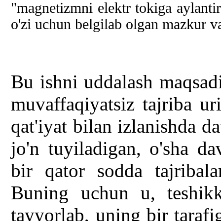
"magnetizmni elektr tokiga aylantir
o'zi uchun belgilab olgan mazkur vaz
Bu ishni uddalash maqsadi
muvaffaqiyatsiz tajriba ur
qat'iyat bilan izlanishda 
jo'n tuyiladigan, o'sha d
bir qator sodda tajribala
Buning uchun u, teshikku
tayyorlab, uning bir tarafi