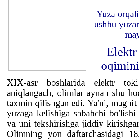
Yuza orqali
ushbu yuzan
may
Elektr
oqimini
XIX-asr boshlarida elektr tok
aniqlangach, olimlar aynan shu hod
taxmin qilishgan edi. Ya'ni, magnit
yuzaga kelishiga sababchi bo'lishi
va uni tekshirishga jiddiy kirishg
Olimning yon daftarchasidagi 18