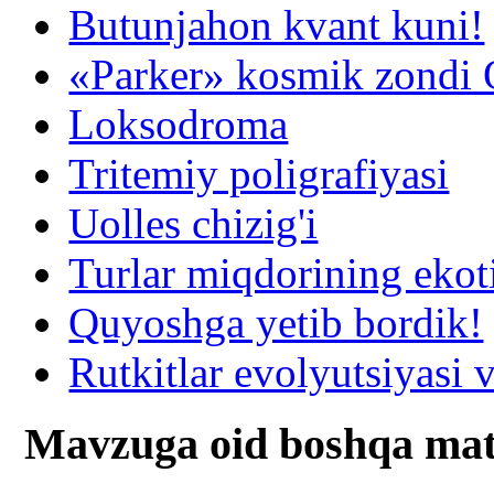
Butunjahon kvant kuni!
«Parker» kosmik zondi Q
Loksodroma
Tritemiy poligrafiyasi
Uolles chizig'i
Turlar miqdorining ekot
Quyoshga yetib bordik!
Rutkitlar evolyutsiyasi v
Mavzuga oid boshqa mat