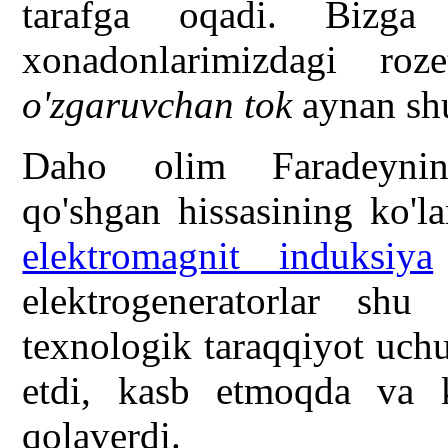
tarafga oqadi. Bizga
xonadonlarimizdagi roz
o'zgaruvchan tok
aynan shu
Daho olim Faradeyning 
qo'shgan hissasining ko'l
elektromagnit induksiya
elektrogeneratorlar sh
texnologik taraqqiyot uch
etdi, kasb etmoqda va 
qolaverdi.