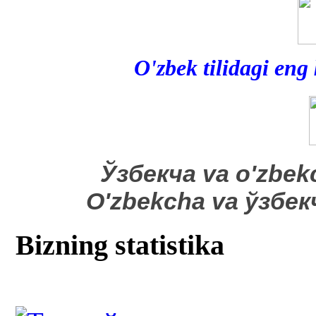
O'zbek tilidagi eng
​Ўзбекча va o'zbek
O'zbekcha va ўзбе
Bizning statistika