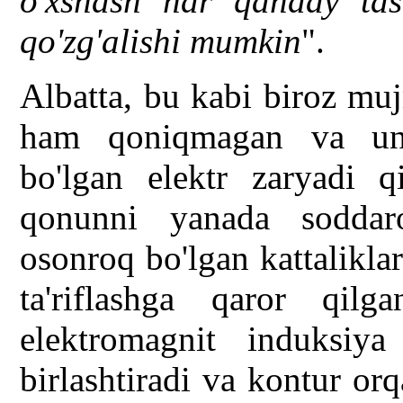
o'xshash har qanday tas
qo'zg'alishi mumkin
".
Albatta, bu kabi biroz mu
ham qoniqmagan va un
bo'lgan elektr zaryadi q
qonunni yanada soddar
osonroq bo'lgan kattalikla
ta'riflashga qaror qi
elektromagnit induksi
birlashtiradi va kontur or