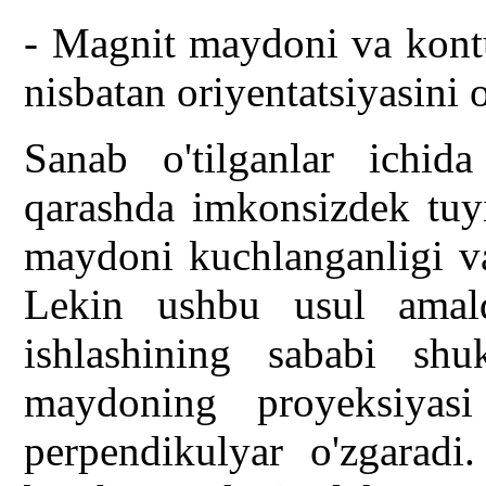
- Magnit maydoni va kontu
nisbatan oriyentatsiyasini o
Sanab o'tilganlar ichida
qarashda imkonsizdek tuy
maydoni kuchlanganligi va
Lekin ushbu usul amal
ishlashining sababi sh
maydoning proyeksiyas
perpendikulyar o'zgaradi