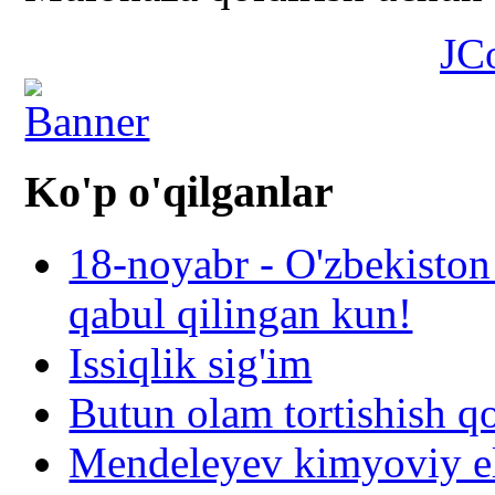
JC
Ko'p o'qilganlar
18-noyabr - O'zbekiston
qabul qilingan kun!
Issiqlik sig'im
Butun olam tortishish q
Mendeleyev kimyoviy el