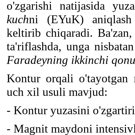
o'zgarishi natijasida yu
kuch
ni (EYuK) aniqlash
keltirib chiqaradi. Ba'za
ta'riflashda, unga nisbata
Faradeyning ikkinchi qonu
Kontur orqali o'tayotgan 
uch xil usuli mavjud:
- Kontur yuzasini o'zgartir
- Magnit maydoni intensivli