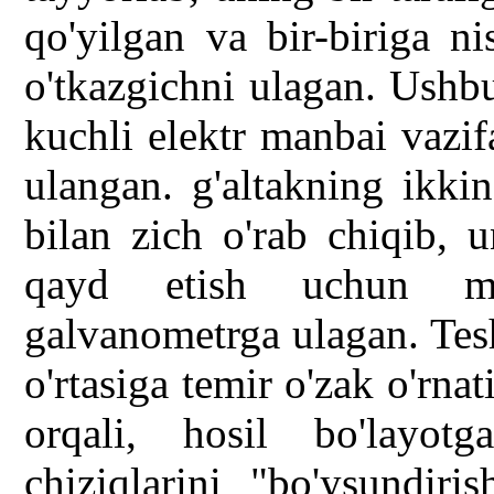
qo'yilgan va bir-biriga n
o'tkazgichni ulagan. Ushb
kuchli elektr manbai vazif
ulangan. g'altakning ikki
bilan zich o'rab chiqib, u
qayd etish uchun mo'
galvanometrga ulagan. Tes
o'rtasiga temir o'zak o'rna
orqali, hosil bo'layo
chiziqlarini "bo'ysundiri