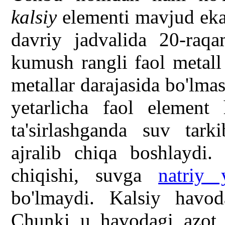
kalsiy
elementi mavjud eka
davriy jadvalida 20-raqa
kumush rangli faol metall 
metallar darajasida bo'lma
yetarlicha faol element 
ta'sirlashganda suv tark
ajralib chiqa boshlaydi.
chiqishi, suvga
natriy 
bo'lmaydi. Kalsiy havod
Chunki u havodagi azot v