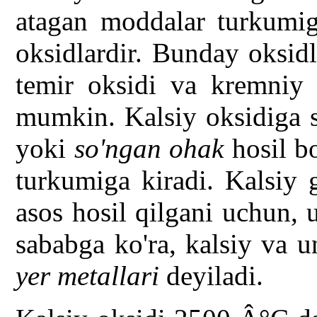
atagan moddalar turkumiga
oksidlardir. Bunday oksid
temir oksidi va kremniy d
mumkin. Kalsiy oksidiga s
yoki
so'ngan ohak
hosil bo
turkumiga kiradi. Kalsiy 
asos hosil qilgani uchun, 
sababga ko'ra, kalsiy va 
yer metallari
deyiladi.