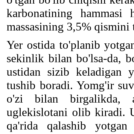
karbonatining hammasi 
massasining 3,5% qismini t
Yer ostida to'planib yotga
sekinlik bilan bo'lsa-da, 
ustidan sizib keladigan y
tushib boradi. Yomg'ir suv
o'zi bilan birgalikda, 
uglekislotani olib kiradi. 
qa'rida qalashib yotgan 