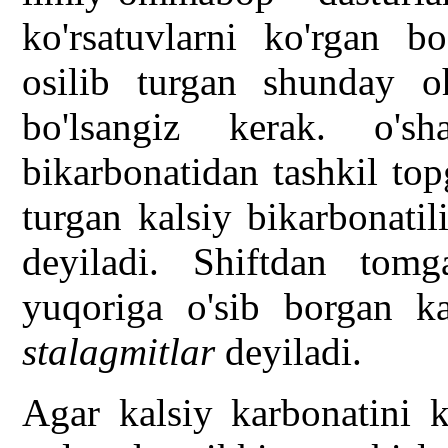
ko'rsatuvlarni ko'rgan bo
osilib turgan shunday oh
bo'lsangiz kerak. o's
bikarbonatidan tashkil topg
turgan kalsiy bikarbonati
deyiladi. Shiftdan tom
yuqoriga o'sib borgan ka
stalagmitlar
deyiladi.
Agar kalsiy karbonatini k