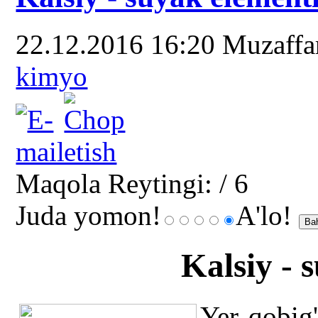
22.12.2016 16:20
Muzaff
kimyo
Maqola Reytingi:
/ 6
Juda yomon!
A'lo!
Kalsiy - 
Yer qobig'