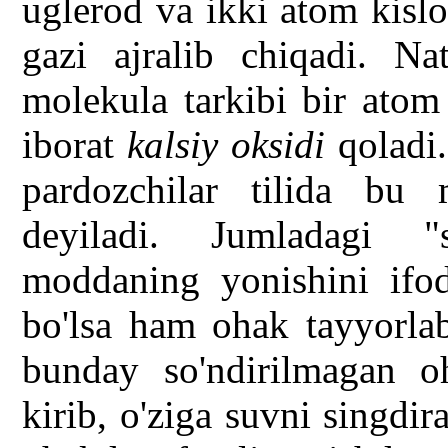
uglerod va ikki atom kisl
gazi ajralib chiqadi. Na
molekula tarkibi bir atom
iborat
kalsiy oksidi
qoladi.
pardozchilar tilida b
deyiladi. Jumladagi "
moddaning yonishini ifod
bo'lsa ham ohak tayyorlab
bunday so'ndirilmagan o
kirib, o'ziga suvni singdir