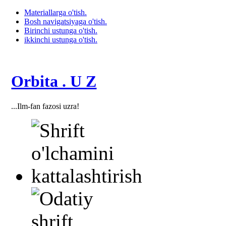
Materiallarga o'tish.
Bosh navigatsiyaga o'tish.
Birinchi ustunga o'tish.
ikkinchi ustunga o'tish.
Orbita . U Z
...Ilm-fan fazosi uzra!