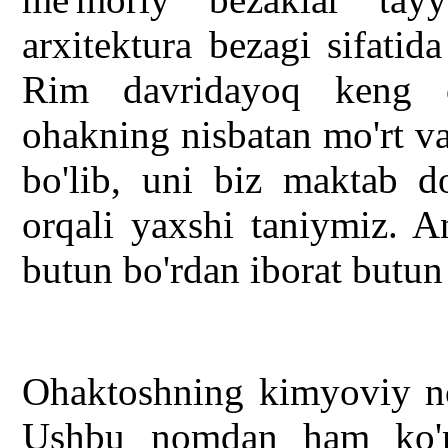
arxitektura bezagi sifatid
Rim davridayoq keng o
ohakning nisbatan mo'rt va
bo'lib, uni biz maktab d
orqali yaxshi taniymiz. 
butun bo'rdan iborat butun
Ohaktoshning kimyoviy 
Ushbu nomdan ham ko'rin