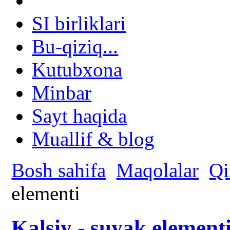
SI birliklari
Bu-qiziq...
Kutubxona
Minbar
Sayt haqida
Muallif & blog
Bosh sahifa
Maqolalar
Qi
elementi
Kalsiy - suyak element