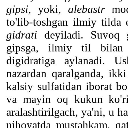
gipsi
, yoki,
alebastr
modd
to'lib-toshgan ilmiy tilda
gidrati
deyiladi. Suvoq g
gipsga, ilmiy til bilan
digidratiga aylanadi. 
nazardan qaralganda, ikk
kalsiy sulfatidan iborat b
va mayin oq kukun ko'rin
aralashtirilgach, ya'ni, u 
nihoyatda mustahkam, qa