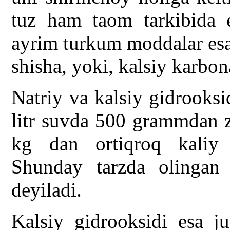
tuz ham taom tarkibida e
ayrim turkum moddalar esa
shisha, yoki, kalsiy karbo
Natriy va kalsiy gidrooksi
litr suvda 500 grammdan z
kg dan ortiqroq kaliy 
Shunday tarzda olingan
deyiladi.
Kalsiy gidrooksidi esa j