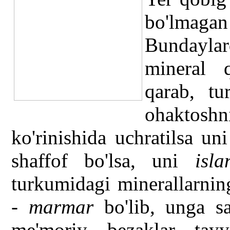
bo'lma
Bundayla
mineral q
qarab, tu
ohaktoshn
ko'rinishida uchratilsa un
shaffof bo'lsa, uni
isl
turkumidagi minerallarnin
-
marmar
bo'lib, unga sa
me'moriy bezaklar tay