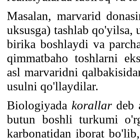
Masalan, marvarid donasin
uksusga) tashlab qo'yilsa, u
birika boshlaydi va parcha
qimmatbaho toshlarni eksp
asl marvaridni qalbakisid
usulni qo'llaydilar.
Biologiyada
korallar
deb a
butun boshli turkumi o'rg
karbonatidan iborat bo'lib,