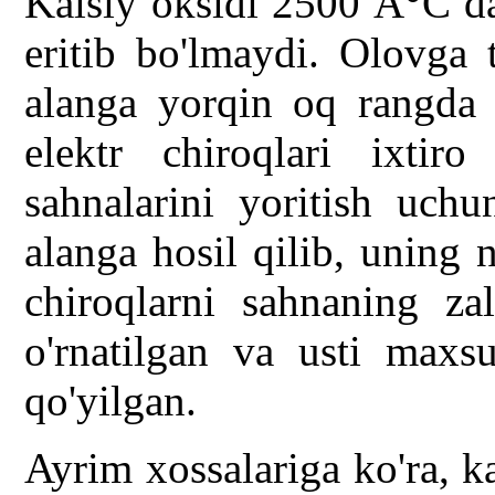
Kalsiy oksidi 2500 Â°C da
eritib bo'lmaydi. Olovga 
alanga yorqin oq rangda y
elektr chiroqlari ixtir
sahnalarini yoritish uchu
alanga hosil qilib, uning
chiroqlarni sahnaning za
o'rnatilgan va usti maxs
qo'yilgan.
Ayrim xossalariga ko'ra, ka