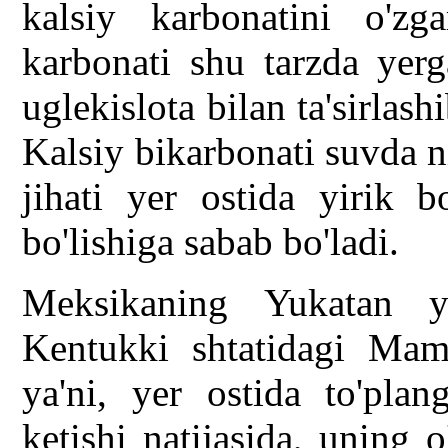
kalsiy karbonatini o'zg
karbonati shu tarzda yerg
uglekislota bilan ta'sirlash
Kalsiy bikarbonati suvda n
jihati yer ostida yirik bo
bo'lishiga sabab bo'ladi.
Meksikaning Yukatan 
Kentukki shtatidagi Mamo
ya'ni, yer ostida to'plan
ketishi natijasida, uning o