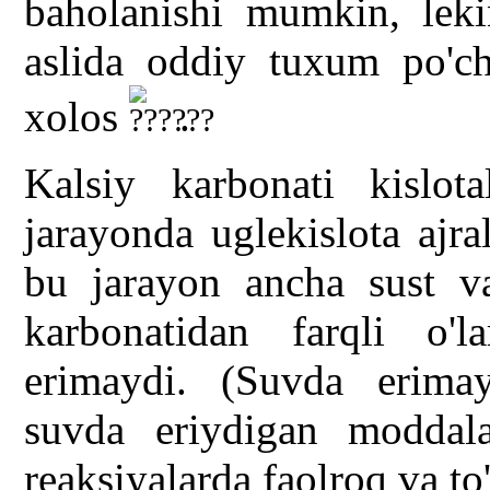
baholanishi mumkin, lek
aslida oddiy tuxum po'cho
xolos
.
Kalsiy karbonati kislota
jarayonda uglekislota ajra
bu jarayon ancha sust va
karbonatidan farqli o'l
erimaydi. (Suvda erima
suvda eriydigan moddal
reaksiyalarda faolroq va to'