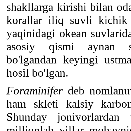
shakllarga kirishi bilan o
korallar iliq suvli kichi
yaqinidagi okean suvlarid
asosiy qismi aynan s
bo'lgandan keyingi ustma-
hosil bo'lgan.
Foraminifer
deb nomlanuv
ham skleti kalsiy karbon
Shunday jonivorlardan tri
millionlab yillar mobayn