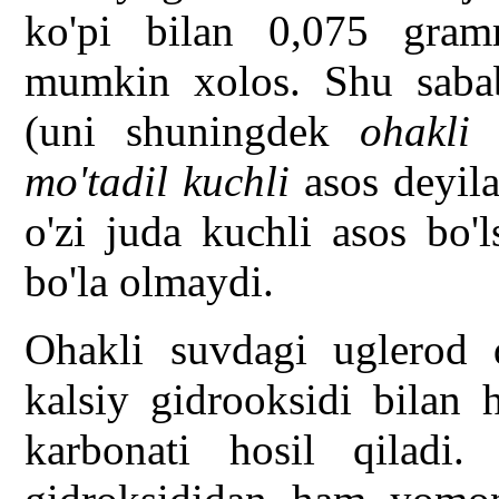
ko'pi bilan 0,075 gramm
mumkin xolos. Shu sababl
(uni shuningdek
ohakli 
mo'tadil kuchli
asos deyila
o'zi juda kuchli asos bo'
bo'la olmaydi.
Ohakli suvdagi uglerod 
kalsiy gidrooksidi bilan 
karbonati hosil qiladi.