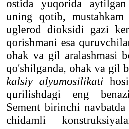
ostida yuqorida aytilga
uning qotib, mustahkam 
uglerod dioksidi gazi ke
qorishmani esa quruvchil
ohak va gil aralashmasi b
qo'shilganda, ohak va gil bi
kalsiy alyumosilikati
hosil
qurilishdagi eng benaz
Sement birinchi navbatda
chidamli konstruksiya