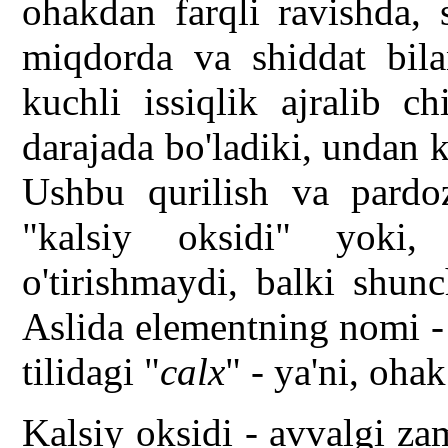
ohakdan farqli ravishda, 
miqdorda va shiddat bila
kuchli issiqlik ajralib ch
darajada bo'ladiki, undan
Ushbu qurilish va pardo
"kalsiy oksidi" yoki,
o'tirishmaydi, balki shun
Aslida elementning nomi -
tilidagi "
calx
" - ya'ni, oha
Kalsiy oksidi - avvalgi z