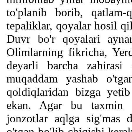
to'planib borib, qatlam-
tepaliklar, qoyalar hosil q
Duvr bo'r qoyalari ayna
Olimlarning fikricha, Yer
deyarli barcha zahirasi q
muqaddam yashab o'tgan
qoldiqlaridan bizga yetib
ekan. Agar bu taxmin o
jonzotlar aqlga sig'mas 
o'tgan bo'lib chiqishi kera