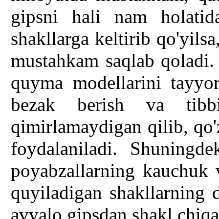
gipsni hali nam holatid
shakllarga keltirib qo'yilsa
mustahkam saqlab qoladi. 
quyma modellarini tayyorl
bezak berish va tibb
qimirlamaydigan qilib, qo
foydalaniladi. Shuningde
poyabzallarning kauchuk v
quyiladigan shakllarning 
avvalo gipsdan shakl chiqa