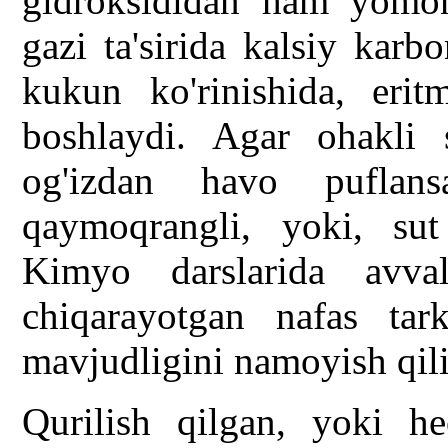
gidroksididan ham yomon
gazi ta'sirida kalsiy karb
kukun ko'rinishida, erit
boshlaydi. Agar ohakli 
og'izdan havo puflan
qaymoqrangli, yoki, sut
Kimyo darslarida avva
chiqarayotgan nafas tar
mavjudligini namoyish qilib
Qurilish qilgan, yoki hec