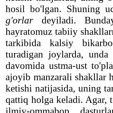
hosil bo'lgan. Shuning 
g'orlar
deyiladi. Bunday
hayratomuz tabiiy shakllar
tarkibida kalsiy bikarb
turadigan joylarda, unda 
davomida ustma-ust to'pla
ajoyib manzarali shakllar 
ketishi natijasida, uning t
qattiq holga keladi. Agar, 
ilmiy-ommabop dasturl