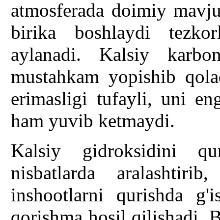
atmosferada doimiy mavjud
birika boshlaydi tezkor
aylanadi. Kalsiy karbo
mustahkam yopishib qolad
erimasligi tufayli, uni e
ham yuvib ketmaydi.
Kalsiy gidroksidini q
nisbatlarda aralashtiri
inshootlarni qurishda g'i
qorishma hosil qilishadi.