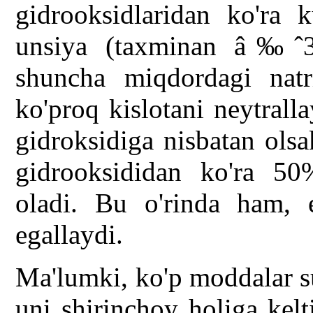
gidrooksidlaridan ko'ra k
unsiya (taxminan â‰ˆ30
shuncha miqdordagi natr
ko'proq kislotani neytrall
gidroksidiga nisbatan olsa
gidrooksididan ko'ra 50%
oladi. Bu o'rinda ham, e
egallaydi.
Ma'lumki, ko'p moddalar s
uni shirinchoy holiga kelt