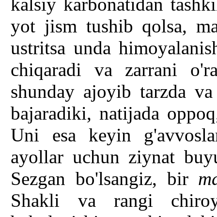
kalsiy karbonatidan tashki
yot jism tushib qolsa, ma
ustritsa unda himoyalanis
chiqaradi va zarrani o'r
shunday ajoyib tarzda va
bajaradiki, natijada oppo
Uni esa keyin g'avvosla
ayollar uchun ziynat buyu
Sezgan bo'lsangiz, bir
ma
Shakli va rangi chiro