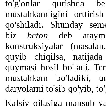
to'g'onlar qurishda b
mustahkamligini orttiri
qo'shiladi. Shunday semen
biz
beton
deb ataymiz
konstruksiyalar (masalan
quyib chiqilsa, natija
quymasi hosil bo'ladi. Te
mustahkam bo'ladiki, u
daryolarni to'sib qo'yib, t
Kalsiy oilasiga mansub ya