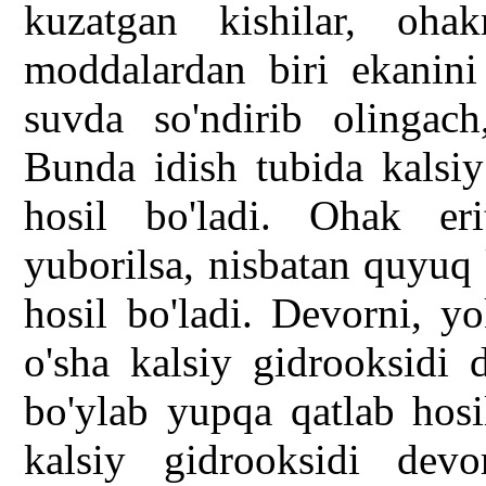
kuzatgan kishilar, oh
moddalardan biri ekanini
suvda so'ndirib olingach
Bunda idish tubida kalsiy
hosil bo'ladi. Ohak erit
yuborilsa, nisbatan quyuq 
hosil bo'ladi. Devorni, y
o'sha kalsiy gidrooksidi 
bo'ylab yupqa qatlab hosil
kalsiy gidrooksidi devor