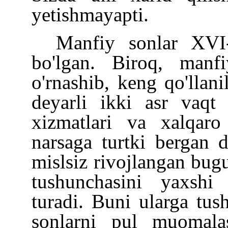
yetishmayapti.
Manfiy sonlar XVI
bo'lgan. Biroq, manf
o'rnashib, keng qo'llan
deyarli ikki asr vaqt
xizmatlari va xalqaro
narsaga turtki bergan d
mislsiz rivojlangan bu
tushunchasini yaxshi
turadi. Buni ularga tus
sonlarni pul muomalas