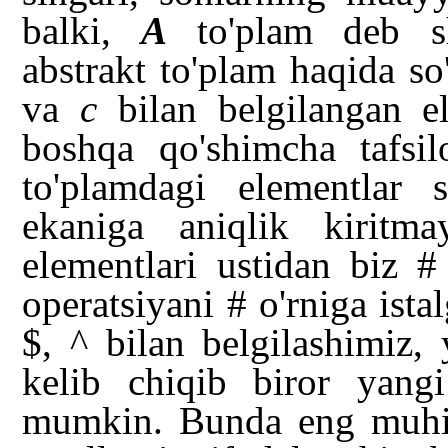
balki,
A
to'plam deb sha
abstrakt to'plam haqida s
va
c
bilan belgilangan 
boshqa qo'shimcha tafsil
to'plamdagi elementlar 
ekaniga aniqlik kiritm
elementlari ustidan biz #
operatsiyani # o'rniga ista
$, ^ bilan belgilashimiz,
kelib chiqib biror yang
mumkin. Bunda eng muh