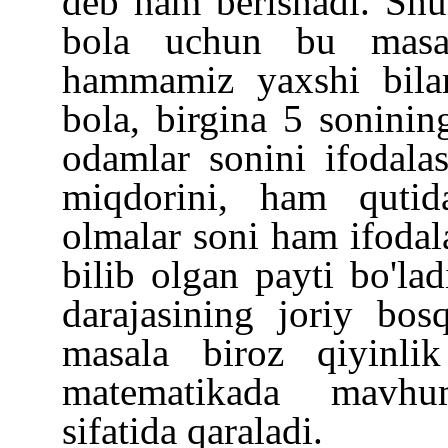
deb ham berishadi. Shu
bola uchun bu masala
hammamiz yaxshi bilam
bola, birgina 5 soninin
odamlar sonini ifodal
miqdorini, ham qutid
olmalar soni ham ifodal
bilib olgan payti bo'lad
darajasining joriy bos
masala biroz qiyinli
matematikada mavhum
sifatida qaraladi.