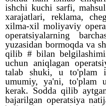
ishchi kuchi sarfi, mahsu
xarajatlari, reklama, ch
xilma-xil moliyaviy opera
operatsiyalarning barch
yuzasidan bormoqda va sh
qilib # bilan belgilashi
uchun aniqlagan operats
talab shuki, u to'plam 
umumiy, ya'ni, to'plam u
kerak. Sodda qilib aytgan
bajarilgan operatsiya nati