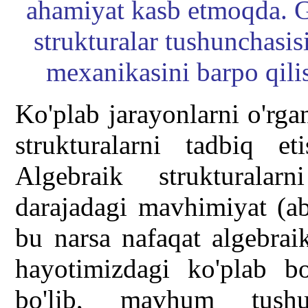
ahamiyat kasb etmoqda. G
strukturalar tushunchasis
mexanikasini barpo qili
Ko'plab jarayonlarni o'rga
strukturalarni tadbiq e
Algebraik strukturala
darajadagi mavhimiyat (abs
bu narsa nafaqat algebraik
hayotimizdagi ko'plab bo
bo'lib, mavhum tushu