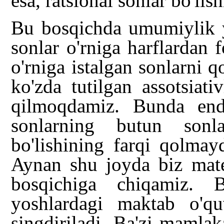
esa, ratsional sonlar bo'li
Bu bosqichda umumiylik y
sonlar o'rniga harflardan 
o'rniga istalgan sonlarni q
ko'zda tutilgan assotsiati
qilmoqdamiz. Bunda endi,
sonlarning butun sonla
bo'lishining farqi qolmayd
Aynan shu joyda biz mate
bosqichiga chiqamiz.
yoshlardagi maktab o'quv
singdiriladi. Ba'zi mamla