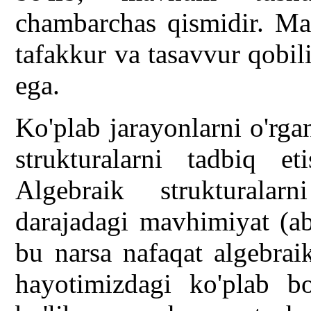
chambarchas qismidir. Ma
tafakkur va tasavvur qobil
ega.
Ko'plab jarayonlarni o'rga
strukturalarni tadbiq e
Algebraik strukturala
darajadagi mavhimiyat (abs
bu narsa nafaqat algebraik
hayotimizdagi ko'plab bo