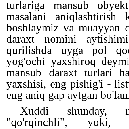
turlariga mansub obyekt
masalani aniqlashtirish k
boshlaymiz va muayyan dar
daraxt nomini aytishim
qurilishda uyga pol qo
yog'ochi yaxshiroq deymiz
mansub daraxt turlari h
yaxshisi, eng pishig'i - li
eng aniq gap aytgan bo'lam
Xuddi shunday, nu
"qo'rqinchli", yoki, 