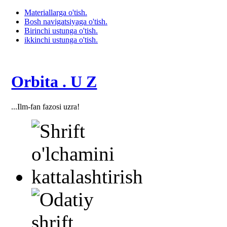
Materiallarga o'tish.
Bosh navigatsiyaga o'tish.
Birinchi ustunga o'tish.
ikkinchi ustunga o'tish.
Orbita . U Z
...Ilm-fan fazosi uzra!