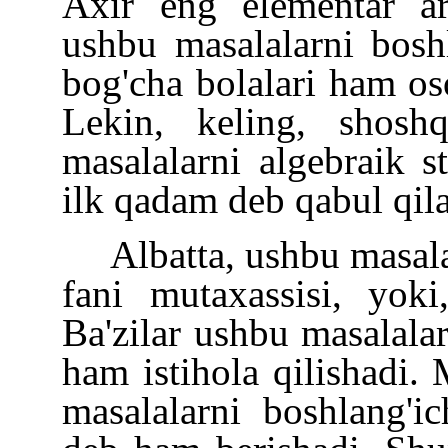
Axir eng elementar ar
ushbu masalalarni boshl
bog'cha bolalari ham oso
Lekin, keling, shosh
masalalarni algebraik st
ilk qadam deb qabul qil
Albatta, ushbu masal
fani mutaxassisi, yoki
Ba'zilar ushbu masalalar
ham istihola qilishadi.
masalalarni boshlang'ic