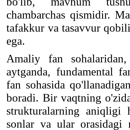
bo'lib, mavhum tushu
chambarchas qismidir. Ma
tafakkur va tasavvur qobil
ega.
Amaliy fan sohalaridan,
aytganda, fundamental fan
fan sohasida qo'llanadiga
boradi. Bir vaqtning o'zi
strukturalarning aniqlig
sonlar va ular orasidagi n