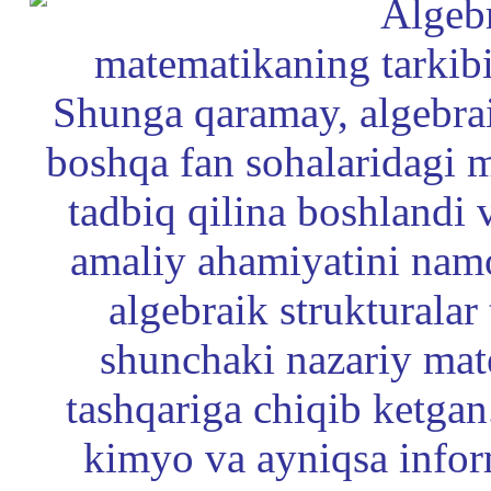
Algebr
matematikaning tarkibi
Shunga qaramay, algebrai
boshqa fan sohalaridagi 
tadbiq qilina boshlandi 
amaliy ahamiyatini nam
algebraik strukturala
shunchaki nazariy mat
tashqariga chiqib ketgan.
kimyo va ayniqsa infor