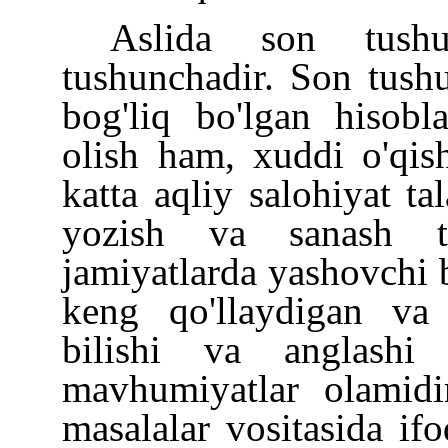
Aslida son tush
tushunchadir. Son tush
bog'liq bo'lgan hisobl
olish ham, xuddi o'qish
katta aqliy salohiyat ta
yozish va sanash tu
jamiyatlarda yashovchi
keng qo'llaydigan va
bilishi va anglash
mavhumiyatlar olamidi
masalalar vositasida i