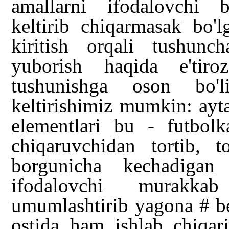
amallarni ifodalovchi be
keltirib chiqarmasak bo'l
kiritish orqali tushunc
yuborish haqida e'tiro
tushunishga oson bo'
keltirishimiz mumkin: ayta
elementlari bu - futbolka
chiqaruvchidan tortib, t
borgunicha kechadigan 
ifodalovchi murakkab
umumlashtirib yagona # be
ostida ham ishlab chiqar