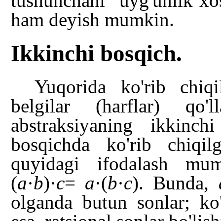
tushunchani "uyg'unlik xos
ham deyish mumkin.
Ikkinchi bosqich.
Yuqorida ko'rib chiqi
belgilar (harflar) qo
abstraksiyaning ikkinch
bosqichda ko'rib chiqilg
quyidagi ifodalash mu
(
a
·
b
)
·
c
=
a
·(
b
·
c
). Bunda,
olganda butun sonlar; ko