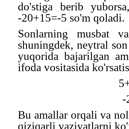
do'stiga berib yubors
-
20+15=
-
5 so'm qoladi.
Sonlarning musbat va 
shuningdek, neytral so
yuqorida bajarilgan am
ifoda vositasida ko'rsa
5
-
Bu amallar orqali va nol 
qiziqarli vaziyatlarni ko