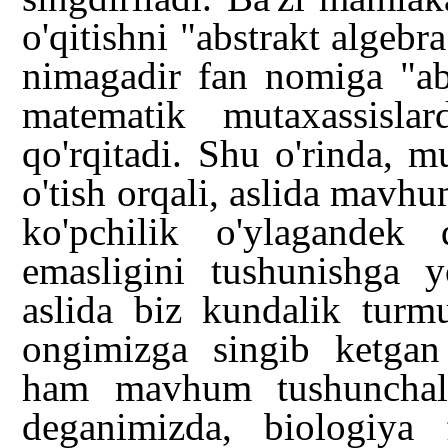
o'qitishni "abstrakt algebr
nimagadir fan nomiga "abst
matematik mutaxassisla
qo'rqitadi. Shu o'rinda, 
o'tish orqali, aslida mavhu
ko'pchilik o'ylagandek
emasligini tushunishga 
aslida biz kundalik turm
ongimizga singib ketgan 
ham mavhum tushunchala
deganimizda, biologiya