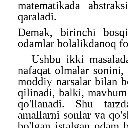
matematikada abstraks
qaraladi.
Demak, birinchi bosq
odamlar bolalikdanoq fo
Ushbu ikki masalada
nafaqat olmalar sonini, 
moddiy narsalar bilan b
qilinadi, balki, mavhum
qo'llanadi. Shu tarz
amallarni sonlar va qo's
bo'lgan istalgan odam b