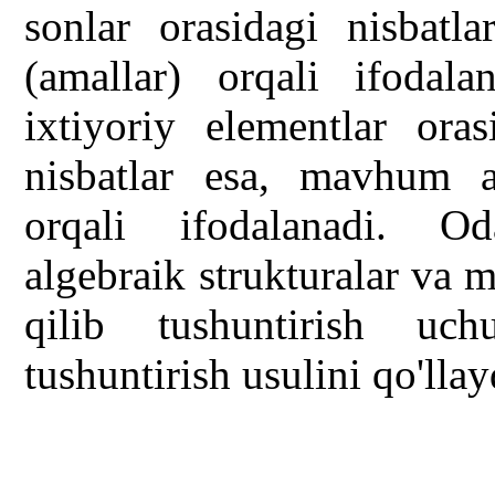
sonlar orasidagi nisbatla
(amallar) orqali ifodal
ixtiyoriy elementlar oras
nisbatlar esa, mavhum am
orqali ifodalanadi. O
algebraik strukturalar va
qilib tushuntirish uc
tushuntirish usulini qo'llay