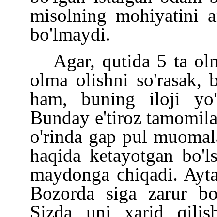
misolning mohiyatini 
bo'lmaydi.
Agar, qutida 5 ta ol
olma olishni so'rasak,
ham, buning iloji yo'q
Bunday e'tiroz tamomila 
o'rinda gap pul muomala
haqida ketayotgan bo'l
maydonga chiqadi. Aytay
Bozorda siga zarur bo
Sizda uni xarid qili