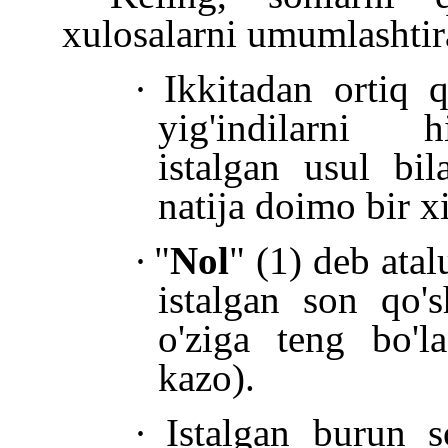
xulosalarni umumlashtir
·
Ikkitadan ortiq q
yig'indilarni h
istalgan usul b
natija doimo bir xi
·
"
Nol
" (1) deb ata
istalgan son qo's
o'ziga teng bo'
kazo).
·
Istalgan burun 