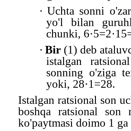
·
Uchta sonni o'zar
yo'l bilan guru
chunki, 6·5=2·15
·
Bir
(1) deb ataluv
istalgan ratsiona
sonning o'ziga te
yoki, 28·1=28.
Istalgan ratsional son u
boshqa ratsional son 
ko'paytmasi doimo 1 ga 