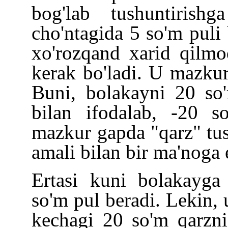
bog'lab tushuntirishg
cho'ntagida 5 so'm puli
xo'rozqand xarid qilm
kerak bo'ladi. U mazkur
Buni, bolakayni 20 so
bilan ifodalab,
-20 s
mazkur gapda "qarz" tus
amali bilan bir ma'noga
Ertasi kuni bolakayg
so'm pul beradi. Lekin, 
kechagi 20 so'm qarzni