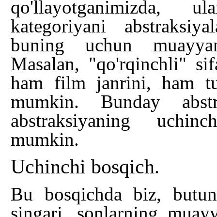
qo'llayotganimizda, 
kategoriyani abstraksi
buning uchun muayyan 
Masalan, "qo'rqinchli" si
ham film janrini, ham tu
mumkin. Bunday abstra
abstraksiyaning uchinc
mumkin.
Uchinchi bosqich
.
Bu bosqichda biz, butun 
singari, sonlarning muay