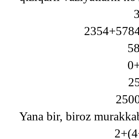
2354+578
5
0
2
250
Yana bir, biroz murakkab
2+(4