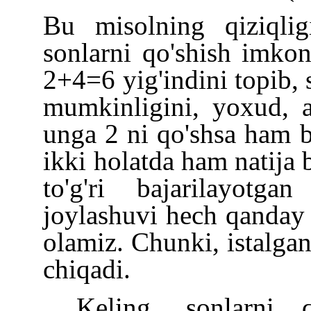
Bu misolning qiziqlig
sonlarni qo'shish imko
2+4=6 yig'indini topib, 
mumkinligini, yoxud, 
unga 2 ni qo'shsa ham b
ikki holatda ham natija b
to'g'ri bajarilayotga
joylashuvi hech qanday 
olamiz. Chunki, istalgan
chiqadi.
Keling, sonlarni 