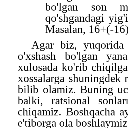
bo'lgan son ma
qo'shgandagi yig'
Masalan, 16+(
-
16
Agar biz, yuqorida 
o'xshash bo'lgan yana
xulosada ko'rib chiqilg
xossalarga shuningdek r
bilib olamiz. Buning uc
balki, ratsional sonlar
chiqamiz. Boshqacha ay
e'tiborga ola boshlaymiz