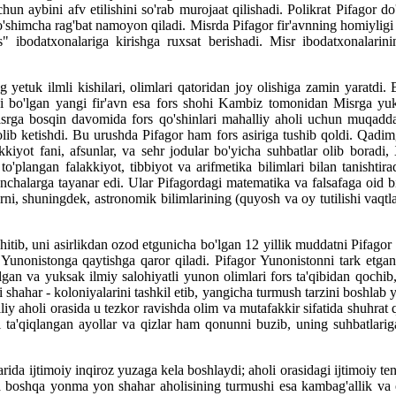
n aybini afv etilishini so'rab murojaat qilishadi. Polikrat Pifagor do'st
shimcha rag'bat namoyon qiladi. Misrda Pifagor fir'avnning homiyligi 
s" ibodatxonalariga kirishga ruxsat berishadi. Misr ibodatxonalarini
g yetuk ilmli kishilari, olimlari qatoridan joy olishiga zamin yaratdi.
si bo'lgan yangi fir'avn esa fors shohi Kambiz tomonidan Misrga yuklat
Misrga bosqin davomida fors qo'shinlari mahalliy aholi uchun muqad
a olib ketishdi. Bu urushda Pifagor ham fors asiriga tushib qoldi. Qadim
akkiyot fani, afsunlar, va sehr jodular bo'yicha suhbatlar olib boradi
o'plangan falakkiyot, tibbiyot va arifmetika bilimlari bilan tanishtira
hunchalarga tayanar edi. Ular Pifagordagi matematika va falsafaga oid
ni, shuningdek, astronomik bilimlarining (quyosh va oy tutilishi vaqtlar
tib, uni asirlikdan ozod etgunicha bo'lgan 12 yillik muddatni Pifagor
ida Yunonistonga qaytishga qaror qiladi. Pifagor Yunonistonni tark etg
gan va yuksak ilmiy salohiyatli yunon olimlari fors ta'qibidan qochib
hahar - koloniyalarini tashkil etib, yangicha turmush tarzini boshlab 
iy aholi orasida u tezkor ravishda olim va mutafakkir sifatida shuhrat 
ishi ta'qiqlangan ayollar va qizlar ham qonunni buzib, uning suhbatlari
 ijtimoiy inqiroz yuzaga kela boshlaydi; aholi orasidagi ijtimoiy tengsi
a boshqa yonma yon shahar aholisining turmushi esa kambag'allik va och