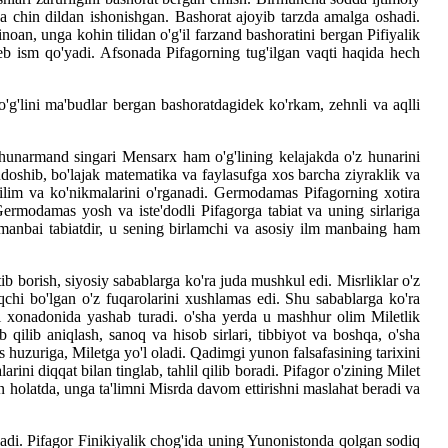
a chin dildan ishonishgan. Bashorat ajoyib tarzda amalga oshadi.
oan, unga kohin tilidan o'g'il farzand bashoratini bergan Pifiyalik
 deb ism qo'yadi. Afsonada Pifagorning tug'ilgan vaqti haqida hech
'g'lini ma'budlar bergan bashoratdagidek ko'rkam, zehnli va aqlli
 hunarmand singari Mensarx ham o'g'lining kelajakda o'z hunarini
ndoshib, bo'lajak matematika va faylasufga xos barcha ziyraklik va
bilim va ko'nikmalarini o'rganadi. Germodamas Pifagorning xotira
ermodamas yosh va iste'dodli Pifagorga tabiat va uning sirlariga
manbai tabiatdir, u sening birlamchi va asosiy ilm manbaing ham
tib borish, siyosiy sabablarga ko'ra juda mushkul edi. Misrliklar o'z
hi bo'lgan o'z fuqarolarini xushlamas edi. Shu sabablarga ko'ra
oil xonadonida yashab turadi. o'sha yerda u mashhur olim Miletlik
b qilib aniqlash, sanoq va hisob sirlari, tibbiyot va boshqa, o'sha
s huzuriga, Miletga yo'l oladi. Qadimgi yunon falsafasining tarixini
ni diqqat bilan tinglab, tahlil qilib boradi. Pifagor o'zining Milet
an holatda, unga ta'limni Misrda davom ettirishni maslahat beradi va
ladi. Pifagor Finikiyalik chog'ida uning Yunonistonda qolgan sodiq