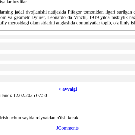
atlar tuzdilar.
arning jadal rivojlanishi natijasida Pifagor tomonidan ilgari surilgan
om va geometr Dyurer, Leonardo da Vinchi, 1919-yilda nisbiylik nazar
fiy merosidagi olam sirlarini anglashda qonuniyatlar topib, o'z ilmiy ish
< avvаlgi
ilаndi: 12.02.2025 07:50
ish uchun saytda ro'yxatdan o'tish kerak.
JComments