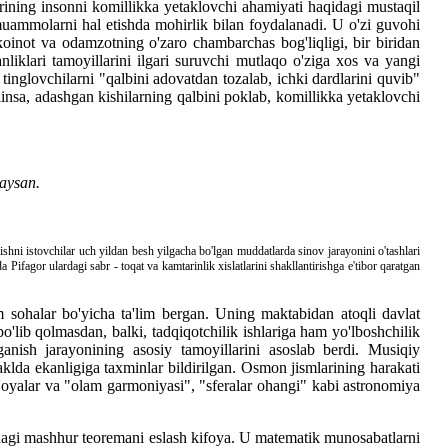
arining insonni komillikka yetaklovchi ahamiyati haqidagi mustaqil
y muammolarni hal etishda mohirlik bilan foydalanadi. U o'zi guvohi
, koinot va odamzotning o'zaro chambarchas bog'liqligi, bir biridan
liklari tamoyillarini ilgari suruvchi mutlaqo o'ziga xos va yangi
 tinglovchilarni "qalbini adovatdan tozalab, ichki dardlarini quvib"
linsa, adashgan kishilarning qalbini poklab, komillikka yetaklovchi
haysan.
lishni istovchilar uch yildan besh yilgacha bo'lgan muddatlarda sinov jarayonini o'tashlari
ifagor ulardagi sabr - toqat va kamtarinlik xislatlarini shakllantirishga e'tibor qaratgan
m sohalar bo'yicha ta'lim bergan. Uning maktabidan atoqli davlat
 bo'lib qolmasdan, balki, tadqiqotchilik ishlariga ham yo'lboshchilik
anish jarayonining asosiy tamoyillarini asoslab berdi. Musiqiy
klda ekanligiga taxminlar bildirilgan. Osmon jismlarining harakati
g'oyalar va "olam garmoniyasi", "sferalar ohangi" kabi astronomiya
idagi mashhur teoremani eslash kifoya. U matematik munosabatlarni