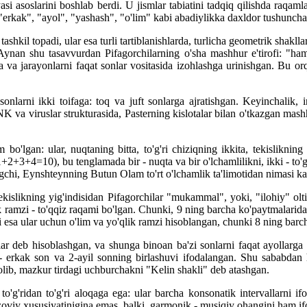
si asoslarini boshlab berdi. U jismlar tabiatini tadqiq qilishda raqaml
 "erkak", "ayol", "yashash", "o'lim" kabi abadiylikka daxldor tushunchal
 tashkil topadi, ular esa turli tartiblanishlarda, turlicha geometrik shakl
nan shu tasavvurdan Pifagorchilarning o'sha mashhur e'tirofi: "ha
sa va jarayonlarni faqat sonlar vositasida izohlashga urinishgan. Bu or
onlarni ikki toifaga: toq va juft sonlarga ajratishgan. Keyinchalik, 
NK va viruslar strukturasida, Pasterning kislotalar bilan o'tkazgan mash
o'lgan: ular, nuqtaning bitta, to'g'ri chiziqning ikkita, tekislikning 
1+2+3+4=10), bu tenglamada bir - nuqta va bir o'lchamlilikni, ikki - to'g'r
ytingchi, Eynshteynning Butun Olam to'rt o'lchamlik ta'limotidan nimasi k
tekislikning yig'indisidan Pifagorchilar "mukammal", yoki, "ilohiy" olt
 ramzi - to'qqiz raqami bo'lgan. Chunki, 9 ning barcha ko'paytmalaridag
a ular uchun o'lim va yo'qlik ramzi hisoblangan, chunki 8 ning barcha 
nlar deb hisoblashgan, va shunga binoan ba'zi sonlarni faqat ayollarga 
- erkak son va 2-ayil sonning birlashuvi ifodalangan. Shu sababdan h
 olib, mazkur tirdagi uchburchakni "Kelin shakli" deb atashgan.
o'g'ridan to'g'ri aloqaga ega: ular barcha konsonatik intervallarni ifo
viy xususiyatinigina emas, balki, garmonik - musiqiy ohangini ham ifo