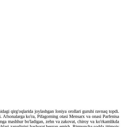
dagi qirg'oqlarida joylashgan Ioniya orollari guruhi ravnaq topdi.
. Afsonalarga ko'ra, Pifagorning otasi Mensarx va onasi Parfenisa
lamga mashhur bo'ladigan, zehn va zakovat, chiroy va ko'rkamlikda
ishlari zarurligini bashorat bergan emish. Birmuncha sodda ijtimoiy