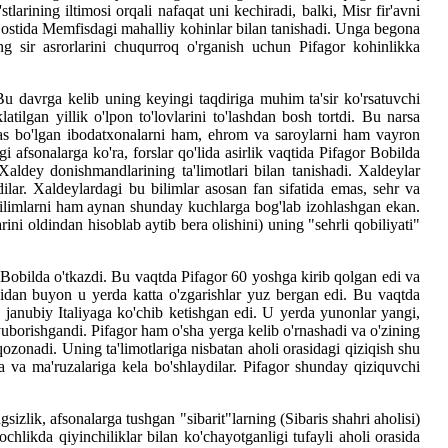
larining iltimosi orqali nafaqat uni kechiradi, balki, Misr fir'avni
ostida Memfisdagi mahalliy kohinlar bilan tanishadi. Unga begona
ng sir asrorlarini chuqurroq o'rganish uchun Pifagor kohinlikka
 Bu davrga kelib uning keyingi taqdiriga muhim ta'sir ko'rsatuvchi
ilgan yillik o'lpon to'lovlarini to'lashdan bosh tortdi. Bu narsa
das bo'lgan ibodatxonalarni ham, ehrom va saroylarni ham vayron
gi afsonalarga ko'ra, forslar qo'lida asirlik vaqtida Pifagor Bobilda
, Xaldey donishmandlarining ta'limotlari bilan tanishadi. Xaldeylar
dilar. Xaldeylardagi bu bilimlar asosan fan sifatida emas, sehr va
 bilimlarni ham aynan shunday kuchlarga bog'lab izohlashgan ekan.
ini oldindan hisoblab aytib bera olishini) uning "sehrli qobiliyati"
 Bobilda o'tkazdi. Bu vaqtda Pifagor 60 yoshga kirib qolgan edi va
anidan buyon u yerda katta o'zgarishlar yuz bergan edi. Bu vaqtda
, janubiy Italiyaga ko'chib ketishgan edi. U yerda yunonlar yangi,
yuborishgandi. Pifagor ham o'sha yerga kelib o'rnashadi va o'zining
qozonadi. Uning ta'limotlariga nisbatan aholi orasidagi qiziqish shu
ga va ma'ruzalariga kela bo'shlaydilar. Pifagor shunday qiziquvchi
zlik, afsonalarga tushgan "sibarit"larning (Sibaris shahri aholisi)
likda qiyinchiliklar bilan ko'chayotganligi tufayli aholi orasida