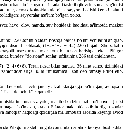
ushunchada bo'lishgan). Tetradani tashkil qiluvchi sonlar yig'indisi
di ular, demak koinotda aniq o'nta sayyora bo'lishi kerak!" shuni
 bo'ladigan) sayyoralar ma'lum bo'lgan xolos.
ur (yer, havo, olov, hamda, suv haqidagi) haqidagi ta'limotda mazkur
hunki, 220 sonini o'zidan boshqa barcha bo'linuvchilarini aniqlab,
ig'indisini hisoblasak, (1+2+4+71+142) 220 chiqadi. Shu sababli
da berayotib mazkur raqamlar nomi bilan so'z berishgan ekan. Pifagor
mida bunday "do'stona" sonlar juftligining 286 tasi aniqlangan.
+(2+4+6+8). Teran nazar bilan qaralsa, 36 ning sanoq tizimidagi
rqali zamondoshlariga 36 ni "mukammal" son deb ramziy e'tirof etib,
 Bunday sonlar hech qanday afzalliklarga ega bo'lmagan, ayniqsa u
7 - "jirkanchlik" raqamidir.
urinishlarini omadsiz yoki, mantiqsiz deb qarab bo'lmaydi. (ba'zi
slanmagan bo'lmasin, aynan Pifagor maktabida olib borilgan sonlar
n va sanoqlar haqidagi qoldirgan ma'lumotlari asosida keyingi avlod
rida Pifagor maktabining davomchilari sifatida faoliyat boshladilar