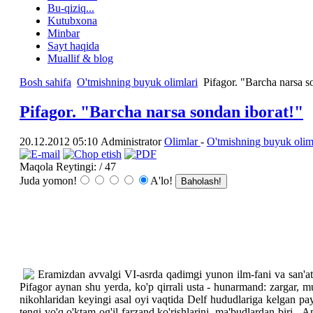
Bu-qiziq...
Kutubxona
Minbar
Sayt haqida
Muallif & blog
Bosh sahifa
O'tmishning buyuk olimlari
Pifagor. "Barcha narsa s
Pifagor. "Barcha narsa sondan iborat!"
20.12.2012 05:10
Аdministrаtоr
Olimlar
-
O'tmishning buyuk olim
Maqola Reytingi:
/ 47
Juda yomon!
A'lo!
Eramizdan avvalgi VI-asrda qadimgi yunon ilm-fani va san'atin
Pifagor aynan shu yerda, ko'p qirrali usta - hunarmand: zargar, 
nikohlaridan keyingi asal oyi vaqtida Delf hududlariga kelgan pa
tengi yo'q o'ktam og'il farzand ko'rishlarini, ma'budlardan biri -