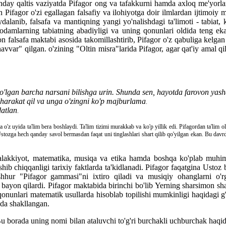
hunday qaltis vaziyatda Pifagor ong va tafakkurni hamda axloq me'yorl
n Pifagor o'zi egallagan falsafiy va ilohiyotga doir ilmlardan ijtimoi
foydalanib, falsafa va mantiqning yangi yo'nalishdagi ta'limoti - tabiat
damlarning tabiatning abadiyligi va uning qonunlari oldida teng ekan
on falsafa maktabi asosida takomillashtirib, Pifagor o'z qabuliga kelgan
avvar" qilgan. o'zining "Oltin misra"larida Pifagor, agar qat'iy amal qi
bo'lgan barcha narsani bilishga urin. Shunda sen, hayotda farovon yas
harakat qil va unga o'zingni ko'p majburlama
.
atlan
.
a o'z uyida ta'lim bera boshlaydi. Ta'lim tizimi murakkab va ko'p yillik edi. Pifagordan ta'lim o
zga hech qanday savol bermasdan faqat uni tinglashlari shart qilib qo'yilgan ekan. Bu davrda P
ri, falakkiyot, matematika, musiqa va etika hamda boshqa ko'plab muhi
ishib chiqqanligi tarixiy faktlarda ta'kidlanadi. Pifagor faqatgina Ustoz
ashhur "Pifagor gammasi"ni ixtiro qiladi va musiqiy ohanglarni o'rg
 bayon qilardi. Pifagor maktabida birinchi bo'lib Yerning sharsimon sha
 qonunlari matematik usullarda hisoblab topilishi mumkinligi haqidagi 
ida shakllangan.
u borada uning nomi bilan ataluvchi to'g'ri burchakli uchburchak haq