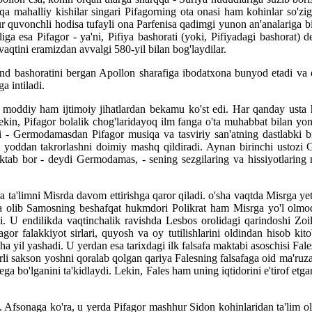
 mahalliy kishilar singari Pifagorning ota onasi ham kohinlar so'zig
r quvonchli hodisa tufayli ona Parfenisa qadimgi yunon an'analariga bin
'liga esa Pifagor - ya'ni, Pifiya bashorati (yoki, Pifiyadagi bashorat)
aqtini eramizdan avvalgi 580-yil bilan bog'laydilar.
nd bashoratini bergan Apollon sharafiga ibodatxona bunyod etadi va o
a intiladi.
ham moddiy ham ijtimoiy jihatlardan bekamu ko'st edi. Har qanday usta
 Lekin, Pifagor bolalik chog'laridayoq ilm fanga o'ta muhabbat bilan yo
tozi - Germodamasdan Pifagor musiqa va tasviriy san'atning dastlabki 
 yoddan takrorlashni doimiy mashq qildiradi. Aynan birinchi ustozi G
tab bor - deydi Germodamas, - sening sezgilaring va hissiyotlaring 
ra ta'limni Misrda davom ettirishga qaror qiladi. o'sha vaqtda Misrga ye
ga olib Samosning beshafqat hukmdori Polikrat ham Misrga yo'l olmoqc
adi. U endilikda vaqtinchalik ravishda Lesbos orolidagi qarindoshi Z
agor falakkiyot sirlari, quyosh va oy tutilishlarini oldindan hisob kito
 yil yashadi. U yerdan esa tarixdagi ilk falsafa maktabi asoschisi Fale
 sakson yoshni qoralab qolgan qariya Falesning falsafaga oid ma'ruzalari
ga bo'lganini ta'kidlaydi. Lekin, Fales ham uning iqtidorini e'tirof etg
i. Afsonaga ko'ra, u yerda Pifagor mashhur Sidon kohinlaridan ta'lim o