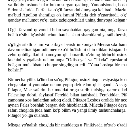
va ilohiy tushunchalar hukm surgan qadimgi Yunonistonda, boshqa
Sidon shahrida Parfenisa o'g'il farzandni dunyoga keltiradi. Mazku
ma'bud Apollon sharafiga o'z ismini Pifiada deb o'zgartiradi. o'g
qanday ma'lumot yo'q; tarix tadqiqotchilari uning dunyoga kelgan v
O'g'il farzand quvonchi bilan sayohatdan qaytgan ota, unga farza
bo'lib o'sib ulg'ayishi uchun barcha shart sharoitlarni yaratib berishg
o'g'liga sifatli ta'lim va tarbiya berish imkoniyati Mensarxda 
davom ettiradigan odil merosxo'ri bo'lishini chin dildan istagan.
zehn qobiliyatlarini namoyon qili borardi. o'zining birinchi us
kuchini sayqallash uchun unga "Odisseya" va "Iliada" eposlarini
bo'lgan muhabbatni chuqur singdirgan edi. "Yana boshqa bir mak
bo'lsin!"
Bir necha yillik ta'limdan so'ng Pifagor, ustozining tavsiyasiga ko'
chegaralarini yunonlar uchun yopiq deb e'lon qilishgandi. Aksi
Pifagor, Misr safarini bir muddat ortga surib turishga qaror qil
Falesning do'sti, faylasuf Ferekid bilan tanishadi. Ferekiddan Pif
zamonga xos fanlardan saboq oladi. Pifagor Lesbos orolida bir necha
aynan Fales boshlab bergan deb hisoblanadi. Miletda Pifagor deyarli
safari chog'ida juda ham ko'p bilim va yangi ilmiy tushunchalarga e
Pifagor yo'lga otlanadi.
Misrga yo'nalish chog'ida bir muddatga u Finikiyada to'xtab o'tad