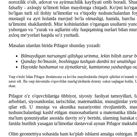
norozilik o'sib, adovat va ayirmachilik kayfiyati ortib boradi. S
falsafiy - axloqiy ta'limoti bilan maydonga chiqadi. Ko'pni ko'rga
bo'lgan turli xil ilohiy ta'limotlar va e'tiqodiy tushunchalardan 
mustaqil va ayri holatda mavjud bo'la olmasligi, hamda, barcha o
ta'limotni shakllantirdi. Misr kohinlaridan o'rgangan usullarni yun
yuborgan va "yurak va aqllarini oliy haqiqatning nurlari bilan mun
axloq me'yorlari haqida so'z yuritadi.
Masalan ulardan birida Pifagor shunday yozadi:
Bilmaydigan narsangni qilishga urinma, lekin bilish zarur 
Qanday bo'lmasin, boshingga tushgan dardni tez unutishga 
Hayotda hashamat va ziynatlarsiz, kamtarona yashashga od
Vaqt o'tishi bilan Pifagor ibodatxona va ko'cha maydonlarida chiqish qilishni to'xtatadi v
zarur edi. Bu vaqt davomida o'quvchilar mashg'ulotlarda doimiy sukut saqlagan holda, Usto
ekan.
Pifagor o'z o'quvchilariga tibbiyot, siyosiy faoliyat tamoyilla
arboblari, siyosatdonlar, tarixchilar, matematiklar, munajjimlar yet
qilar edi. U musiqa va akustika nazariyotini rivojlantirib, m
tushunchalardagi kashf etilgan munosabatlarni u matematika tilida
ma'lum qonuniyatlar asosida davriy ro'y berishi, ularning harakat
fanida burilish yasagan ta'limotlar dastavval aynan Pifagor maktab
Olim geometriya sohasida ham ko'plab ishlarni amalga oshirgan. B