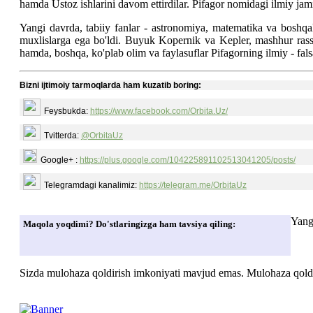
hamda Ustoz ishlarini davom ettirdilar. Pifagor nomidagi ilmiy jamiy
Yangi davrda, tabiiy fanlar - astronomiya, matematika va boshqal
muxlislarga ega bo'ldi. Buyuk Kopernik va Kepler, mashhur rass
hamda, boshqa, ko'plab olim va faylasuflar Pifagorning ilmiy - falsa
Bizni ijtimoiy tarmoqlarda ham kuzatib boring:
Feysbukda:
https://www.facebook.com/Orbita.Uz/
Tvitterda:
@OrbitaUz
Google+ :
https://plus.google.com/104225891102513041205/posts/
Telegramdagi kanalimiz:
https://telegram.me/OrbitaUz
Yang
Maqola yoqdimi? Do'stlaringizga ham tavsiya qiling:
Sizda mulohaza qoldirish imkoniyati mavjud emas. Mulohaza qoldir