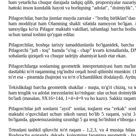
ham yetarlicha chuqur darajada tadqiq qilib, proporsiyalar nazariya
hattoki inson kundalik hayoti va borliqning "adolat", "doimiylik",
Pifagorchilar, barcha jismlar mayda zarralar - "borliq birliklari"dan
ham moddiyat ham Olamning shakli sifatida namoyon bo'lgan. Ay
tamoyilga ko'ra Pifagor maktabi vakillari, tabiatdagi barcha hodi
uchun tamal toshini qo'ygan edilar.
Pifagorchilar, boshqa tarixiy tamaddunlarda bo'lganidek, barcha s
Pifagorchi "juft - toq" hamda "o'ng - chap" kvarts kristallarida, D
sohalarda qiziqarli va chuqur tadrijiy ahamiyat kasb etar ekan.
Pifagorchilarga sonlarning geometrik interpretatsiyasi ham ma'lum b
dastlabki to'rt raqamning yig'indisi orqali hosil qilinishi mumkin: (
to'rt esa - piramida (hajm)ni va to'rt o'lchamlilikni ifodalaydi. A
Tekislikdagi barcha geometrik shakllar - nuqta, to'g'ri chiziq, va 
ham tenglik va adolat mezonlarini ko'rishgan: ular uchun doimiylik
bo'ladi (masalan, 9X16=144, 1+4+4=9 va ho kazo). Sakkiz raqami es
Pifagorchilar juft sonlarni "ayol" sonlar, toqlarni esa "erkak" so
maktabi o'quvchilari uchun nikoh ramzi bo'lib 5 raqami, ya'ni 3
bo'lganda, gipotenuzasining uzunligi 5 ga teng bo'lishini e'tiborga
Tetradani tashkil qiluvchi to'rt raqam - 1,2,3, va 4 musiqa bilan t
Boshqacha aytganda, dekada, koinotning faqatgina geometrik - fazo