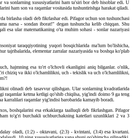
ar va sonlarning xususiyatlarini ham ta'siri bor deb hisoblar edi. U
arini ham son va raqamlar vositasida tushuntirishga harakat qiladi.
larda birlasha oladi deb fikrlashar edi. Pifagor uchun son tushunchasi
mma narsa - sondan iborat!" degan tushuncha kelib chiqqan. Shu
qali esa ular matematikaning o'ta muhim sohasi - sonlar nazariyasi
insoniyat taraqqiyotining yuqori bosqichlarida ma'lum bo'lishicha,
hur tajribalarida, elementar zarralar nazariyasida va boshqa ko'plab
uch, hajmning esa to'rt o'lchovli ekanligini aniq bilganlar. o'nlik,
i chiziq va ikki o'lchamlilikni, uch - tekislik va uch o'lchamlilikni,
am?!
ilikni olinadi deb tasavvur qilishgan. Ular sonlarning kvadratlarida
i raqamlar ketma ketligi qo'shib chiqilsa, yig'indi doimo 9 ga teng
karralilari raqamlar yig'indisi barobarida kamayib boradi.
xos, boshqalarini esa erkaklarga taalluqli deb fikrlashgan. Pifagor
am to'g'ri burchakli uchburchakning katetlari uzunliklari 2 va 3
dalay oladi, (1:2) - oktavani, (2:3) - kvintani, (3:4) esa kvartani.
dalaydi. 10 ning xususiyatlariga yana shuni qo'shimcha qilinadiki,