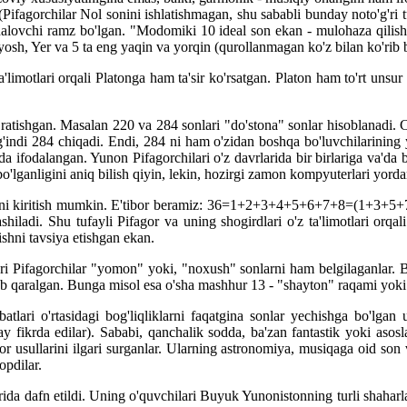
Pifagorchilar Nol sonini ishlatishmagan, shu sababli bunday noto'g'ri t
alovchi ramz bo'lgan. "Modomiki 10 ideal son ekan - mulohaza qilisha
uyosh, Yer va 5 ta eng yaqin va yorqin (qurollanmagan ko'z bilan ko'rib
a'limotlari orqali Platonga ham ta'sir ko'rsatgan. Platon ham to'rt uns
atishgan. Masalan 220 va 284 sonlari "do'stona" sonlar hisoblanadi. C
ndi 284 chiqadi. Endi, 284 ni ham o'zidan boshqa bo'luvchilarining y
atida ifodalangan. Yunon Pifagorchilari o'z davrlarida bir birlariga va'
'lganligini aniq bilish qiyin, lekin, hozirgi zamon kompyuterlari yorda
onini kiritish mumkin. E'tibor beramiz: 36=1+2+3+4+5+6+7+8=(1+3+5+7)
lashiladi. Shu tufayli Pifagor va uning shogirdlari o'z ta'limotlari o
shni tavsiya etishgan ekan.
ari Pifagorchilar "yomon" yoki, "noxush" sonlarni ham belgilaganlar.
b qaralgan. Bunga misol esa o'sha mashhur 13 - "shayton" raqami yoki 1
lari o'rtasidagi bog'liqliklarni faqatgina sonlar yechishga bo'lgan 
day fikrda edilar). Sababi, qanchalik sodda, ba'zan fantastik yoki aso
ador usullarini ilgari surganlar. Ularning astronomiya, musiqaga oid so
pdilar.
rida dafn etildi. Uning o'quvchilari Buyuk Yunonistonning turli shaharla