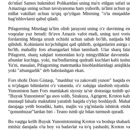
do'stlari Samos hukmdori Polikartdan uning ma'n etilgan safari uchu
Amazisga uning uchun tavsiyanoma ham yuborib, ta'limi uchun qo'
millat vakillari uchun ta'qiq qo'yilgan Misrning "o'ta muqadda
bag'ishlovlarni qabul qiladi.
Pifagorning Misrdagi ta'lim olish jarayoni uning o'z davrining en
voqealar yuz beradi: fir'avn Amazis vafot etadi, uning taxt vori
forslarning Misrga urush ochishi uchun sabab bo'lib, natijada 
qilishdi. Kohinlarni ko'pchiligini qatl qildirib, qolganlarini asirg
bo'lib, mahalliy fors afsungarlari bilan tanishadi. Ular sharq fal
Pifagorni, sharq xalqlari tomonidan ko'p mingyilliklar davomida t
afsunlar kuchiga, yoki, ma'budlarning qudratli kuchlari kabi tus
Ya'ni, masalan, Pifagorning matematika hisoblashlaridagi aniqliklar
yoki "afsungarlik" deb baholashgan ekan.
Fors shohi Doro Gistasp, "mashhur va zakovatli yunon" haqida eshi
u to'plagan bilimlarini o'z vatanida, o'z xalqiga ulashish niyat
Yunoniston ham Fors mamlakati siyosiy ta'sir doirasiga tushib qol
"Buyuk Yunoniston"ga asos solib, Sirakuza, Agrigent, Kroton kabi s
mustaqil falsafa maktabini yaratish haqida o'ylay boshlaydi. Mahall
darajaga yetib boradiki, hatto, majlis va yig'inlarda ishtirok et
"qonunbuzar"lardan biri - Teano ismli qiz bilan turmush quradi.
Bu vaqtga kelib Buyuk Yunonistonning Kroton va boshqa shaharlarida
mislsiz darajada o'ta boy va badavlat va to'q yashashi, Kroton v