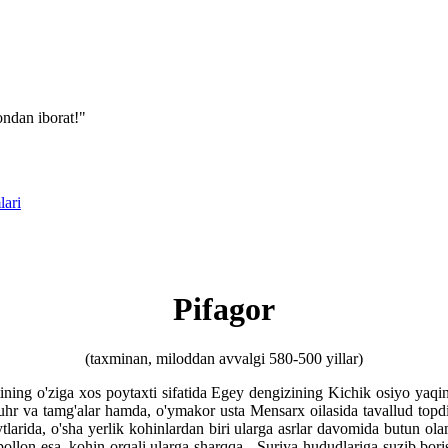
ondan iborat!"
lari
Pifagor
(taxminan, miloddan avvalgi 580-500 yillar)
ing o'ziga xos poytaxti sifatida Egey dengizining Kichik osiyo yaqini
muhr va tamg'alar hamda, o'ymakor usta Mensarx oilasida tavallud topdi
ytlarida, o'sha yerlik kohinlardan biri ularga asrlar davomida butun o
 Apollon esa, kohin orqali ularga sharqqa - Suriya hududlariga suzib bor