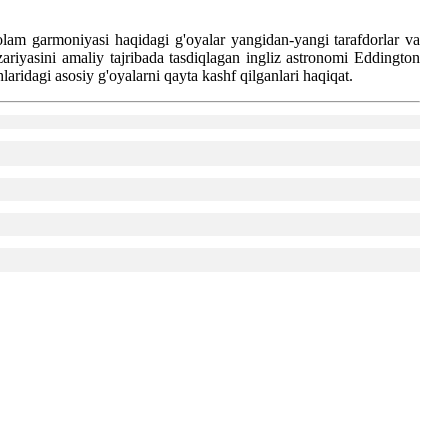
 olam garmoniyasi haqidagi g'oyalar yangidan-yangi tarafdorlar va
iyasini amaliy tajribada tasdiqlagan ingliz astronomi Eddington
laridagi asosiy g'oyalarni qayta kashf qilganlari haqiqat.