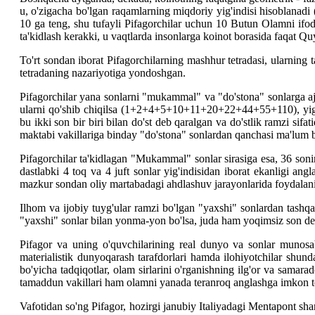
u, o'zigacha bo'lgan raqamlarning miqdoriy yig'indisi hisoblanadi (
10 ga teng, shu tufayli Pifagorchilar uchun 10 Butun Olamni ifod
ta'kidlash kerakki, u vaqtlarda insonlarga koinot borasida faqat Q
To'rt sondan iborat Pifagorchilarning mashhur tetradasi, ularning t
tetradaning nazariyotiga yondoshgan.
Pifagorchilar yana sonlarni "mukammal" va "do'stona" sonlarga ajr
ularni qo'shib chiqilsa (1+2+4+5+10+11+20+22+44+55+110), yig'i
bu ikki son bir biri bilan do'st deb qaralgan va do'stlik ramzi sif
maktabi vakillariga binday "do'stona" sonlardan qanchasi ma'lum bo
Pifagorchilar ta'kidlagan "Mukammal" sonlar sirasiga esa, 36 s
dastlabki 4 toq va 4 juft sonlar yig'indisidan iborat ekanligi ang
mazkur sondan oliy martabadagi ahdlashuv jarayonlarida foydalani
Ilhom va ijobiy tuyg'ular ramzi bo'lgan "yaxshi" sonlardan tashq
"yaxshi" sonlar bilan yonma-yon bo'lsa, juda ham yoqimsiz son de
Pifagor va uning o'quvchilarining real dunyo va sonlar munosabat
materialistik dunyoqarash tarafdorlari hamda ilohiyotchilar shun
bo'yicha tadqiqotlar, olam sirlarini o'rganishning ilg'or va samar
tamaddun vakillari ham olamni yanada teranroq anglashga imkon to
Vafotidan so'ng Pifagor, hozirgi janubiy Italiyadagi Mentapont sha