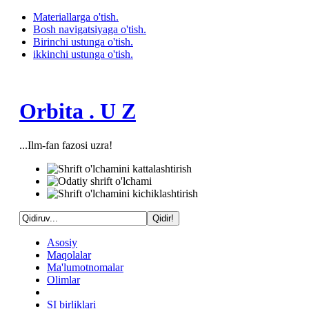
Materiallarga o'tish.
Bosh navigatsiyaga o'tish.
Birinchi ustunga o'tish.
ikkinchi ustunga o'tish.
Orbita . U Z
...Ilm-fan fazosi uzra!
Asosiy
Maqolalar
Ma'lumotnomalar
Olimlar
SI birliklari