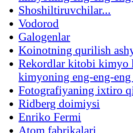
Shoshiltiruvchilar...
Vodorod
Galogenlar
Koinotning qurilish ash
Rekordlar kitobi kimyo
kimyoning eng-eng-eng a
Fotografiyaning ixtiro qi
Ridberg doimiysi
Enriko Fermi
Atom fabrikalari