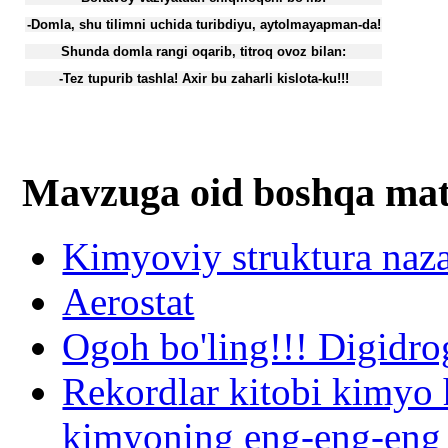
-Domla, shu tilimni uchida turibdiyu, aytolmayapman-da!
Shunda domla rangi oqarib, titroq ovoz bilan:
-Tez tupurib tashla! Axir bu zaharli kislota-ku!!!
Mavzuga oid boshqa mat
Kimyoviy struktura naza
Aerostat
Ogoh bo'ling!!! Digidr
Rekordlar kitobi kimyo
kimyoning eng-eng-eng 