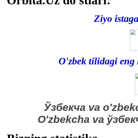
Orbita.Uz do'stlari:
Ziyo istag
O'zbek tilidagi eng
​Ўзбекча va o'zbek
O'zbekcha va ўзбе