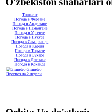
O'zbekiston shaharlari 
Тoшкент
Погода в Фергане
Погода в Андижане
Погода в Намангане
Погода в Ургенче
Погода в Нукусе
Погода в Самарканде
Погода в Карши
Погода в Термезе
Погода в Бухаре
Погода в Джизаке
Погода в Коканде
Gismeteo
Прогноз на 2 недели