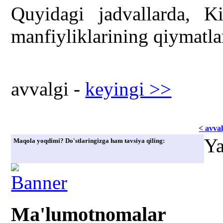
Quyidagi jadvallarda, K
manfiyliklarining qiymatlari
avvаlgi -
kеyingi >>
< avvаl
Ya
Maqola yoqdimi? Do'stlaringizga ham tavsiya qiling:
Ma'lumotnomalar