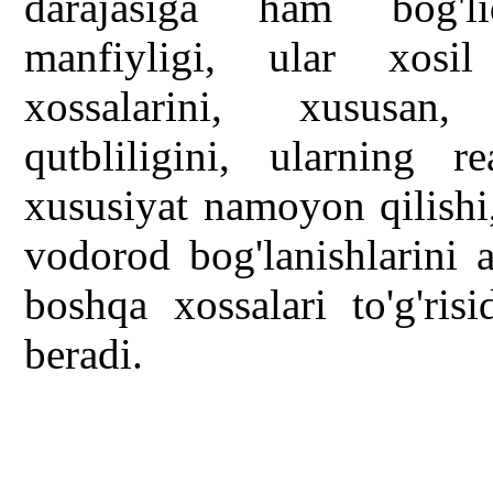
darajasiga ham bog'li
manfiyligi, ular xosi
xossalarini, xususan,
qutbliligini, ularning 
xususiyat namoyon qilishi,
vodorod bog'lanishlarini 
boshqa xossalari to'g'ris
beradi.