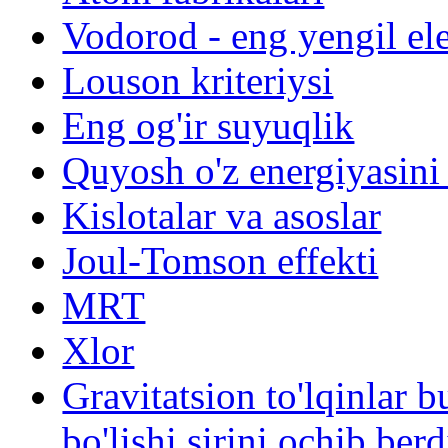
Vodorod - eng yengil el
Louson kriteriysi
Eng og'ir suyuqlik
Quyosh o'z energiyasini
Kislotalar va asoslar
Joul-Tomson effekti
MRT
Xlor
Gravitatsion to'lqinlar 
bo'lishi sirini ochib berd