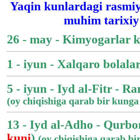
Yaqin kunlardagi rasmiy
muhim tarixiy 
26 - may - Kimyogarlar 
1 - iyun - Xalqaro bolala
5 - iyun - Iyd al-Fitr - R
(oy chiqishiga qarab bir kung
13 - Iyd al-Adho - Qurbo
kuni
)
(oy chiqishiga qarab b