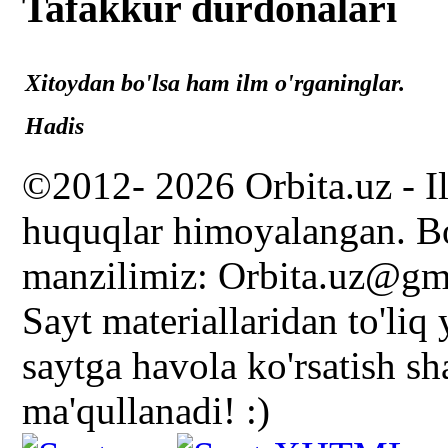
Tafakkur durdonalari
Xitoydan bo'lsa ham ilm o'rganinglar.
Hadis
©2012- 2026 Orbita.uz - I
huquqlar himoyalangan. Bo
manzilimiz: Orbita.uz@gm
Sayt materiallaridan to'liq
saytga havola ko'rsatish s
ma'qullanadi! :)