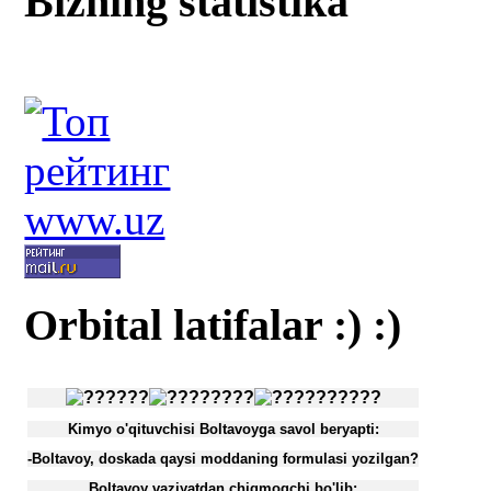
Bizning statistika
Orbital latifalar :) :)
Kimyo o'qituvchisi Boltavoyga savol beryapti:
-Boltavoy, doskada qaysi moddaning formulasi yozilgan?
Boltavoy vaziyatdan chiqmoqchi bo'lib: