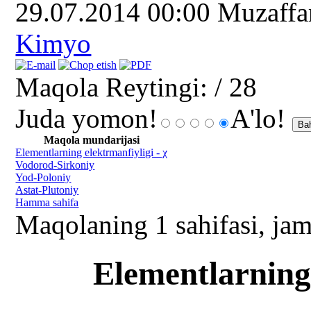
29.07.2014 00:00
Muzaff
Kimyo
Maqola Reytingi:
/ 28
Juda yomon!
A'lo!
Maqola mundarijasi
Elementlarning elektrmanfiyligi - χ
Vodorod-Sirkoniy
Yod-Poloniy
Astat-Plutoniy
Hamma sahifa
Maqolaning 1 sahifasi, jam
Elementlarning 