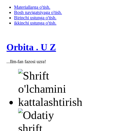
Materiallarga o'tish.
Bosh navigatsiyaga o'tish.
Birinchi ustunga o'tish.
ikkinchi ustunga o'tish.
Orbita . U Z
...Ilm-fan fazosi uzra!