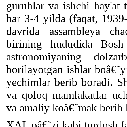
guruhlar va ishchi hay'at
har 3-4 yilda (faqat, 1939
davrida assambleya chaq
birining hududida Bosh
astronomiyaning dolzar
borilayotgan ishlar boâ€˜y
yechimlar berib boradi. S
va qoloq mamlakatlar uch
va amaliy koâ€˜mak berib
XAI, oâ€˜zi kabi turdosh fan