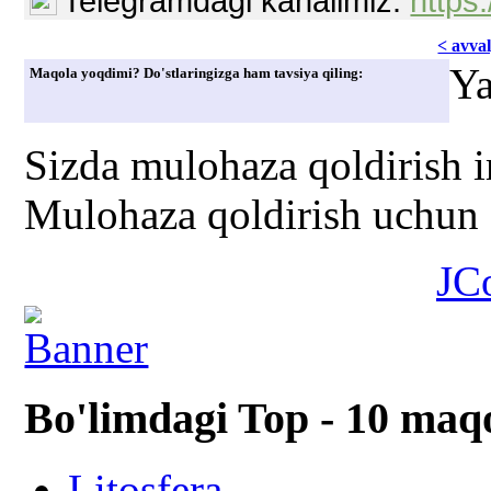
Telegramdagi kanalimiz:
https
< avvаl
Ya
Maqola yoqdimi? Do'stlaringizga ham tavsiya qiling:
Sizda mulohaza qoldirish 
Mulohaza qoldirish uchun s
JC
Bo'limdagi Top - 10 maq
Litosfera