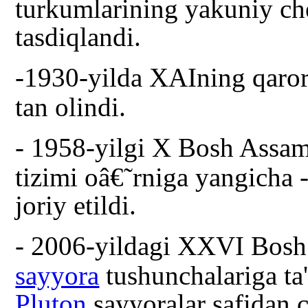
turkumlarining yakuniy che
tasdiqlandi.
-
1930-yilda XAIning qarori
tan olindi.
-
1958-yilgi X Bosh Assam
tizimi oâ€˜rniga yangicha -
joriy etildi.
-
2006-yildagi XXVI Bosh
sayyora
tushunchalariga ta'
Pluton
sayyoralar safidan c