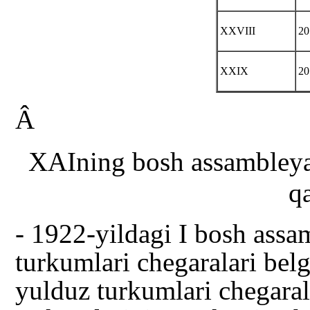
XXVIII
20
XXIX
20
Â
XAIning bosh assambleya
qa
- 1922-yildagi I bosh assa
turkumlari chegaralari belg
yulduz turkumlari chegarala