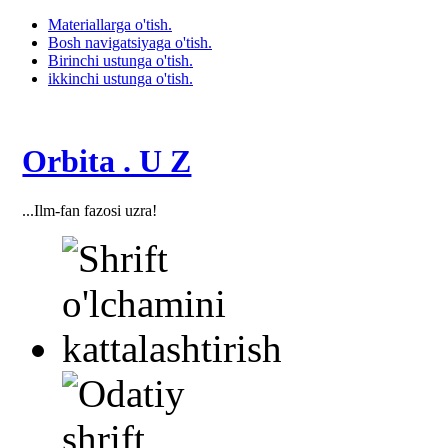
Materiallarga o'tish.
Bosh navigatsiyaga o'tish.
Birinchi ustunga o'tish.
ikkinchi ustunga o'tish.
Orbita . U Z
...Ilm-fan fazosi uzra!