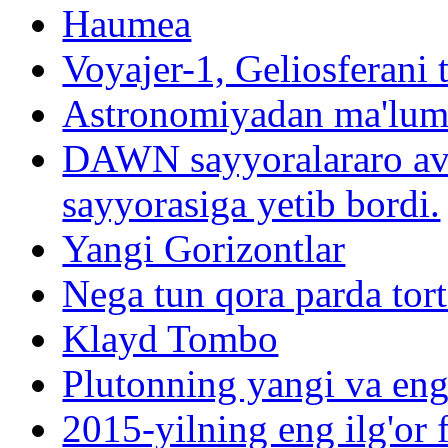
Haumea
Voyajer-1, Geliosferani t
Astronomiyadan ma'lum
DAWN sayyoralararo avto
sayyorasiga yetib bordi.
Yangi Gorizontlar
Nega tun qora parda tort
Klayd Tombo
Plutonning yangi va eng 
2015-yilning eng ilg'or f