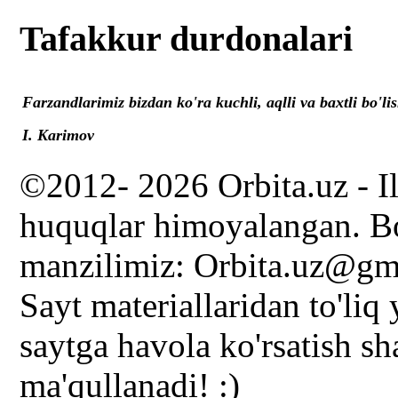
Tafakkur durdonalari
Farzandlarimiz bizdan ko'ra kuchli, aqlli va baxtli bo'lis
I. Karimov
©2012- 2026 Orbita.uz - I
huquqlar himoyalangan. Bo
manzilimiz: Orbita.uz@gm
Sayt materiallaridan to'liq
saytga havola ko'rsatish s
ma'qullanadi! :)