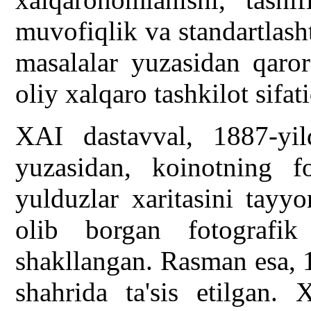
muvofiqlik va standartlash
masalalar yuzasidan qaro
oliy xalqaro tashkilot sifat
XAI dastavval, 1887-yil
yuzasidan, koinotning fo
yulduzlar xaritasini tayyo
olib borgan fotografik
shakllangan. Rasman esa, 
shahrida ta'sis etilgan. 