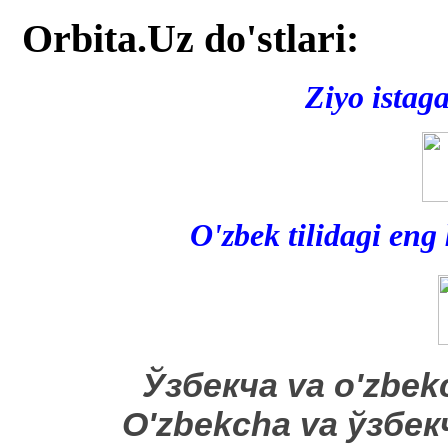
Orbita.Uz do'stlari:
Ziyo istag
O'zbek tilidagi eng
​Ўзбекча va o'zbek
O'zbekcha va ўзбе