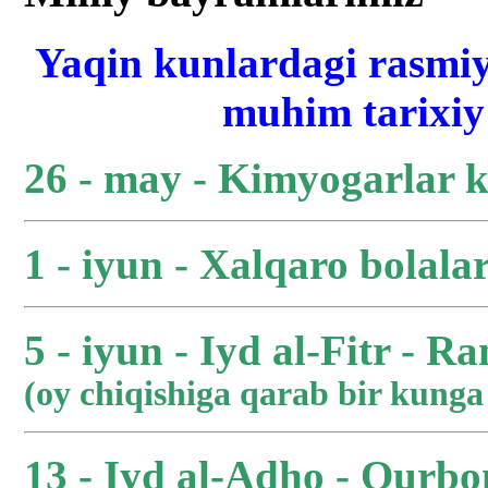
Yaqin kunlardagi rasmiy
muhim tarixiy 
26 - may - Kimyogarlar 
1 - iyun - Xalqaro bolala
5 - iyun - Iyd al-Fitr - R
(oy chiqishiga qarab bir kung
13 - Iyd al-Adho - Qurbo