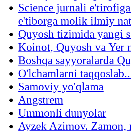
Science jurnali e'tirofig
e'tiborga molik ilmiy nat
Quyosh tizimida yangi s
Koinot, Quyosh va Yer n
Boshqa sayyoralarda Qu
O'lchamlarni taqqoslab..
Samoviy yo'qlama
Angstrem
Ummonli dunyolar
Ayzek Azimov. Zamon, 