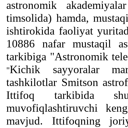
astronomik akademiyalar
timsolida) hamda, mustaqi
ishtirokida faoliyat yurita
10886 nafar mustaqil ast
tarkibiga "Astronomik tel
Kichik sayyoralar mar
"
tashkilotlar Smitson astro
Ittifoq tarkibida 
muvofiqlashtiruvchi keng
mavjud. Ittifoqning jori