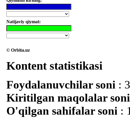
Qiymatni kiriting:
Natijaviy qiymat:
© Orbita.uz
Kontent statistikasi
Foydalanuvchilar soni
: 
Kiritilgan mаqolalar son
O'qilgan sahifalar soni
: 