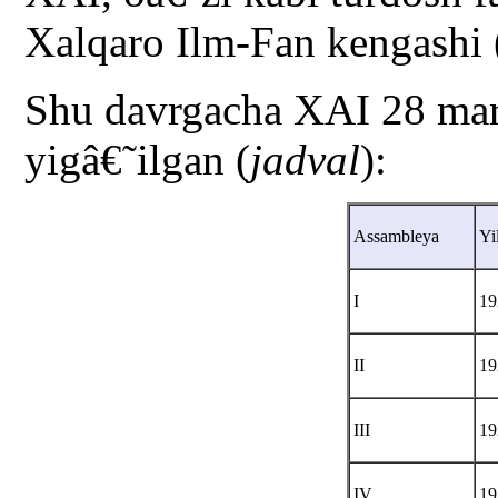
Xalqaro Ilm-Fan kengashi (P
Shu davrgacha XAI 28 ma
yigâ€˜ilgan (
jadval
):
Assambleya
Yi
I
19
II
19
III
19
IV
19