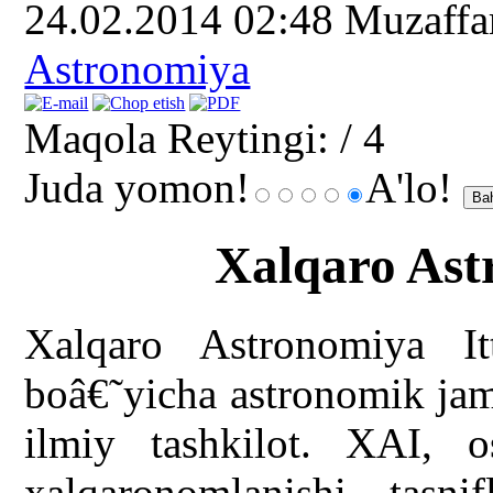
24.02.2014 02:48
Muzaff
Astronomiya
Maqola Reytingi:
/ 4
Juda yomon!
A'lo!
Xalqaro Astr
Xalqaro Astronomiya I
boâ€˜yicha astronomik jami
ilmiy tashkilot. XAI, 
xalqaronomlanishi, tasni