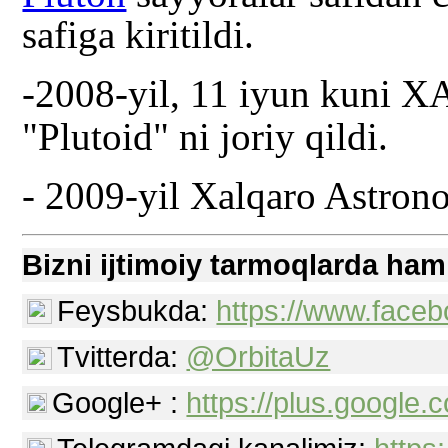
safiga kiritildi.
-
2008-yil, 11 iyun kuni X
"Plutoid" ni joriy qildi.
-
2009-yil Xalqaro Astronom
Bizni ijtimoiy tarmoqlarda ham
Feysbukda:
https://www.faceb
Tvitterda:
@OrbitaUz
Google+ :
https://plus.googl