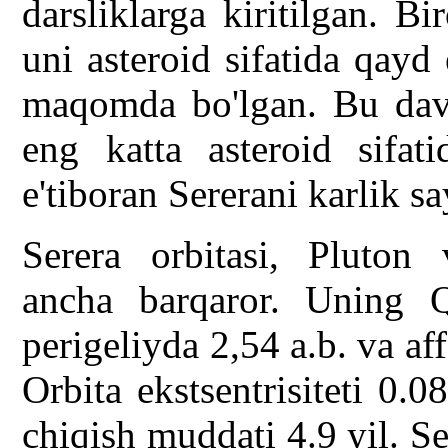
darsliklarga kiritilgan. B
uni asteroid sifatida qayd
maqomda bo'lgan. Bu dav
eng katta asteroid sifat
e'tiboran Sererani karlik say
Serera orbitasi, Pluton 
ancha barqaror. Uning Q
perigeliyda 2,54 a.b. va aff
Orbita ekstsentrisiteti 0.0
chiqish muddati 4.9 yil. S