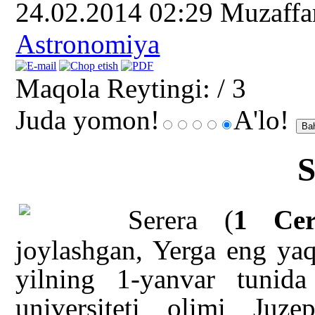
24.02.2014 02:29
Muzaff
Astronomiya
Maqola Reytingi:
/ 3
Juda yomon!
A'lo!
S
Serera (
1 Cer
joylashgan, Yerga eng yaq
yilning 1-yanvar tunida
universiteti olimi Juz