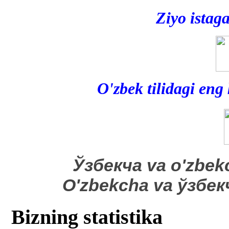
Ziyo istag
O'zbek tilidagi eng
​Ўзбекча va o'zbek
O'zbekcha va ўзбе
Bizning statistika