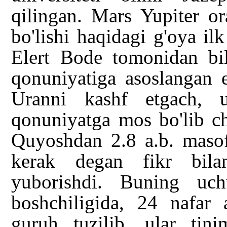
qilingan. Mars Yupiter or
bo'lishi haqidagi g'oya i
Elert Bode tomonidan bild
qonuniyatiga asoslangan 
Uranni kashf etgach, u
qonuniyatga mos bo'lib ch
Quyoshdan 2.8 a.b. masof
kerak degan fikr bilan
yuborishdi. Buning uc
boshchiligida, 24 nafar 
guruh tuzilib, ular tini