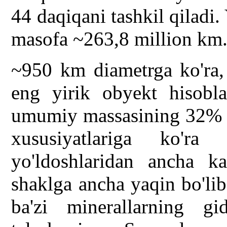
44 daqiqani tashkil qiladi. 
masofa ~263,8 million km
~950 km diametrga ko'ra, 
eng yirik obyekt hisobla
umumiy massasining 32% qi
xususiyatlariga ko'ra 
yo'ldoshlaridan ancha k
shaklga ancha yaqin bo'li
ba'zi minerallarning gid