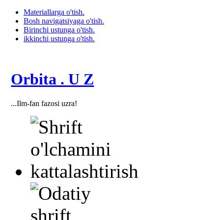
Materiallarga o'tish.
Bosh navigatsiyaga o'tish.
Birinchi ustunga o'tish.
ikkinchi ustunga o'tish.
Orbita . U Z
...Ilm-fan fazosi uzra!