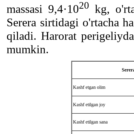
20
massasi 9,4·10
kg, o'rt
Serera sirtidagi o'rtacha 
qiladi. Harorat perigeliyd
mumkin.
Serera
Kashf etgan olim
Kashf etilgan joy
Kashf etilgan sana