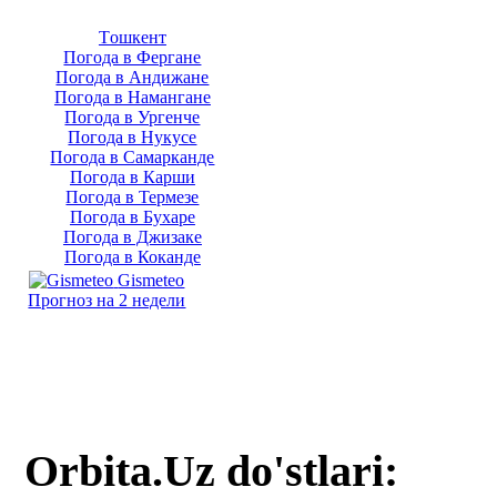
Тoшкент
Погода в Фергане
Погода в Андижане
Погода в Намангане
Погода в Ургенче
Погода в Нукусе
Погода в Самарканде
Погода в Карши
Погода в Термезе
Погода в Бухаре
Погода в Джизаке
Погода в Коканде
Gismeteo
Прогноз на 2 недели
Orbita.Uz do'stlari: