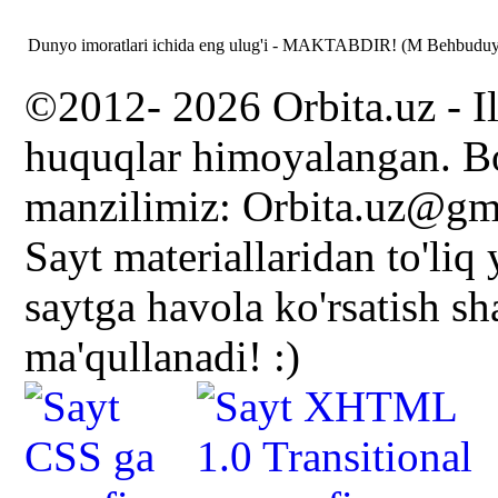
Dunyo imoratlari ichida eng ulug'i - MAKTABDIR! (M Behbudu
©2012- 2026 Orbita.uz - I
huquqlar himoyalangan. Bo
manzilimiz: Orbita.uz@gm
Sayt materiallaridan to'liq
saytga havola ko'rsatish s
ma'qullanadi! :)