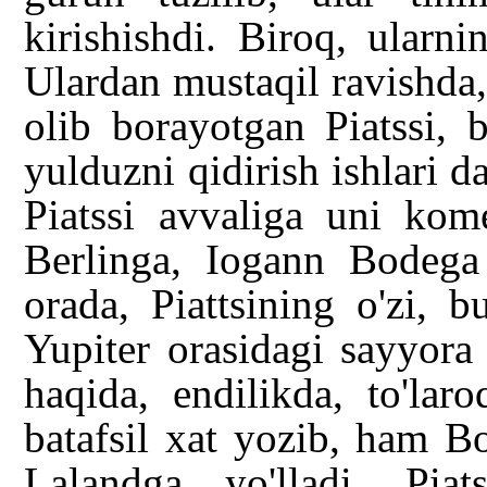
kirishishdi. Biroq, ularni
Ulardan mustaqil ravishda
olib borayotgan Piatssi, 
yulduzni qidirish ishlari d
Piatssi avvaliga uni kom
Berlinga, Iogann Bodega 
orada, Piattsining o'zi,
Yupiter orasidagi sayyora
haqida, endilikda, to'lar
batafsil xat yozib, ham B
Lalandga yo'lladi. Piat