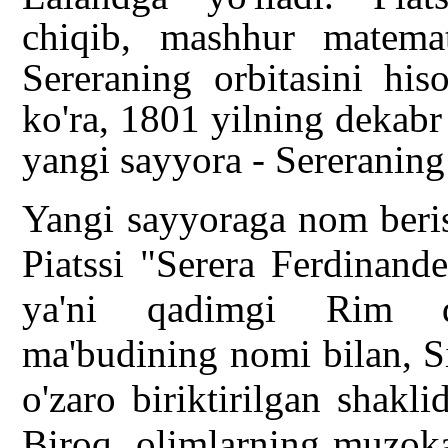
chiqib, mashhur matema
Sereraning orbitasini his
ko'ra, 1801 yilning dekabr
yangi sayyora - Sereraning 
Yangi sayyoraga nom beris
Piatssi "Serera Ferdinand
ya'ni qadimgi Rim de
ma'budining nomi bilan, Si
o'zaro biriktirilgan shakli
Biroq, olimlarning muzoka