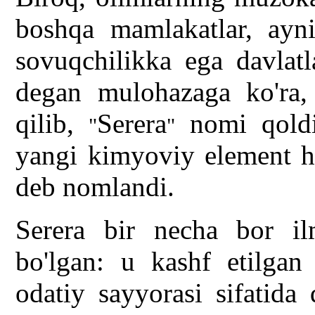
boshqa mamlakatlar, ayniq
sovuqchilikka ega davlat
degan mulohazaga ko'ra,
qilib,
Serera
nomi qoldir
"
"
yangi kimyoviy element h
deb nomlandi.
Serera bir necha bor il
bo'lgan: u kashf etilgan
odatiy sayyorasi sifatida