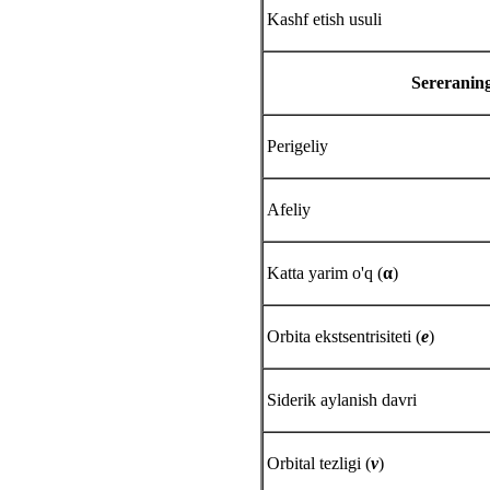
Kashf etish usuli
Sereraning
Perigeliy
Afeliy
Katta yarim o'q (
α
)
Orbita ekstsentrisiteti (
e
)
Siderik aylanish davri
Orbital tezligi (
v
)