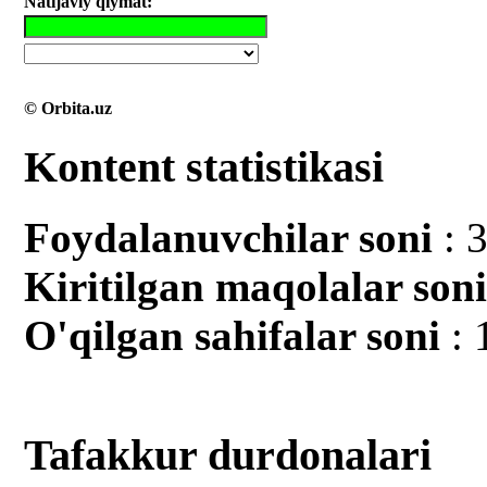
Natijaviy qiymat:
© Orbita.uz
Kontent statistikasi
Foydalanuvchilar soni
: 
Kiritilgan mаqolalar son
O'qilgan sahifalar soni
: 
Tafakkur durdonalari