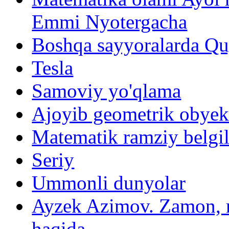
Emmi Nyotergacha
Boshqa sayyoralarda Qu
Tesla
Samoviy yo'qlama
Ajoyib geometrik obyektl
Matematik ramziy belgila
Seriy
Ummonli dunyolar
Ayzek Azimov. Zamon, 
haqida