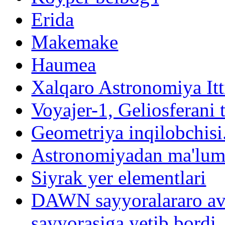
Erida
Makemake
Haumea
Xalqaro Astronomiya Itt
Voyajer-1, Geliosferani t
Geometriya inqilobchis
Astronomiyadan ma'lum
Siyrak yer elementlari
DAWN sayyoralararo avto
sayyorasiga yetib bordi.