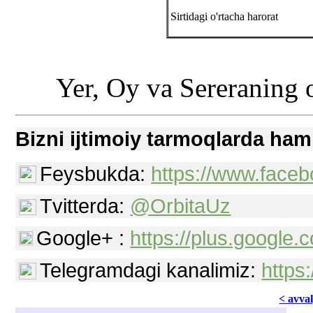
Sirtidagi o'rtacha harorat
Yer, Oy va Sereraning 
Bizni ijtimoiy tarmoqlarda ham
Feysbukda:
https://www.faceb
Tvitterda:
@OrbitaUz
Google+ :
https://plus.googl
Telegramdagi kanalimiz:
https
< avvаl