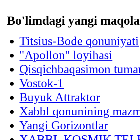
Bo'limdagi yangi maqola
Titsius-Bode qonuniyati
"Apollon" loyihasi
Qisqichbaqasimon tuman
Vostok-1
Buyuk Attraktor
Xabbl qonunining mazm
Yangi Gorizontlar
XABBL KOSMIK TELESK