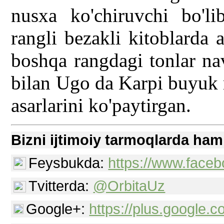
nusxa ko'chiruvchi bo'li
rangli bezakli kitoblarda a
boshqa rangdagi tonlar nav
bilan Ugo da Karpi buyuk 
asarlarini ko'paytirgan.
Bizni ijtimoiy tarmoqlarda ham
Feysbukda:
https://www.faceb
Tvitterda:
@OrbitaUz
Google+:
https://plus.google