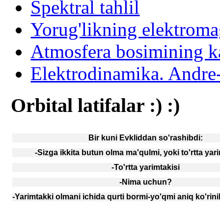
Spektral tahlil
Yorug'likning elektroma
Atmosfera bosimining ka
Elektrodinamika. Andr
Orbital latifalar :) :)
Bir kuni Evkliddan so'rashibdi:
-Sizga ikkita butun olma ma'qulmi, yoki to'rtta ya
-To'rtta yarimtakisi
-Nima uchun?
-Yarimtakki olmani ichida qurti bormi-yo'qmi aniq ko'rini