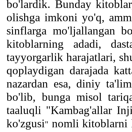
bo'lardik. Bunday kitobla
olishga imkoni yo'q, ammo
sinflarga mo'ljallangan b
kitoblarning adadi, da
tayyorgarlik harajatlari, s
qoplaydigan darajada katt
nazardan esa, diniy ta'li
bo'lib, bunga misol tariqa
taaluqli "Kambag'allar Inj
ko'zgusi
nomli kitoblarni
"