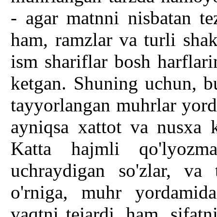
- agar matnni nisbatan te
ham, ramzlar va turli shak
ism shariflar bosh harflar
ketgan. Shuning uchun, b
tayyorlangan muhrlar yord
ayniqsa xattot va nusxa k
Katta hajmli qo'lyozma
uchraydigan so'zlar, va 
o'rniga, muhr yordamid
vaqtni tejardi, ham, sifat