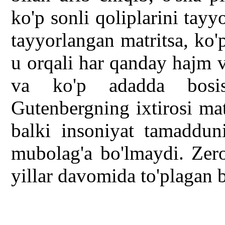
ko'p sonli qoliplarini tay
tayyorlangan matritsa, ko'p
u orqali har qanday hajm 
va ko'p adadda bosis
Gutenbergning ixtirosi ma
balki insoniyat tamadduni
mubolag'a bo'lmaydi. Zero
yillar davomida to'plagan b