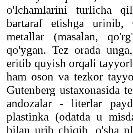
o'lchamlarini turlicha q
bartaraf etishga urinib,
metallar (masalan, qo'rg
qo'ygan. Tez orada unga, 
eritib quyish orqali tayyor
ham oson va tezkor tayyor
Gutenberg ustaxonasida te
andozalar - literlar pay
plastinka (odatda u misda
bilan urib chiqib, o'sha pl