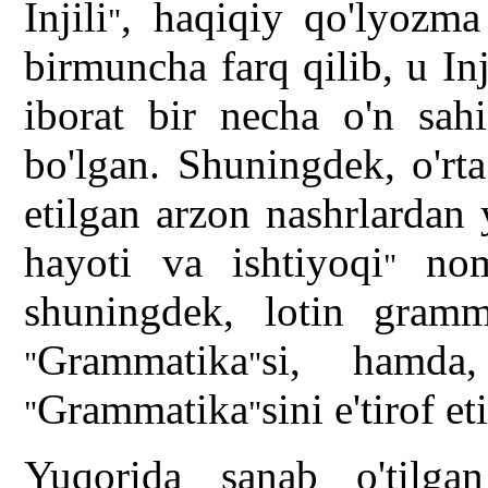
Injili
, haqiqiy qo'lyozma
"
birmuncha farq qilib, u In
iborat bir necha o'n sahi
bo'lgan. Shuningdek, o'rt
etilgan arzon nashrlardan
hayoti va ishtiyoqi
noml
"
shuningdek, lotin gramm
Grammatika
si, hamd
"
"
Grammatika
sini e'tirof et
"
"
Yuqorida sanab o'tilga