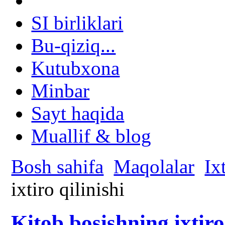
SI birliklari
Bu-qiziq...
Kutubxona
Minbar
Sayt haqida
Muallif & blog
Bosh sahifa
Maqolalar
Ix
ixtiro qilinishi
Kitob bosishning ixtiro 