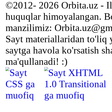
©2012- 2026 Orbita.uz - I
huquqlar himoyalangan. Bo
manzilimiz: Orbita.uz@gm
Sayt materiallaridan to'liq
saytga havola ko'rsatish s
ma'qullanadi! :)