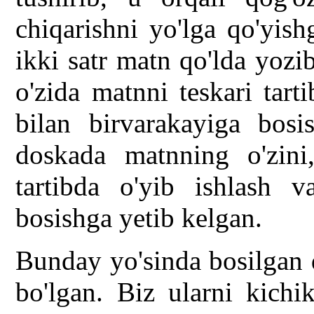
chiqarishni yo'lga qo'yish
ikki satr matn qo'lda yoz
o'zida matnni teskari tart
bilan birvarakayiga bosis
doskada matnning o'zini,
tartibda o'yib ishlash 
bosishga yetib kelgan.
Bunday yo'sinda bosilgan 
bo'lgan. Biz ularni kichi