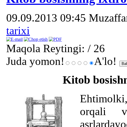
09.09.2013 09:45
Muzaff
tarixi
Maqola Reytingi:
/ 26
Juda yomon!
A'lo!
Kitob bosishn
Ehtimolki
orqali v
asrlarday