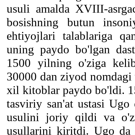
usuli amalda XVIII-asrgac
bosishning butun inson
ehtiyojlari talablariga q
uning paydo bo'lgan dastl
1500 yilning o'ziga keli
30000 dan ziyod nomdagi v
xil kitoblar paydo bo'ldi. 
tasviriy san'at ustasi Ugo
usulini joriy qildi va o'
usullarini kiritdi. Ugo da