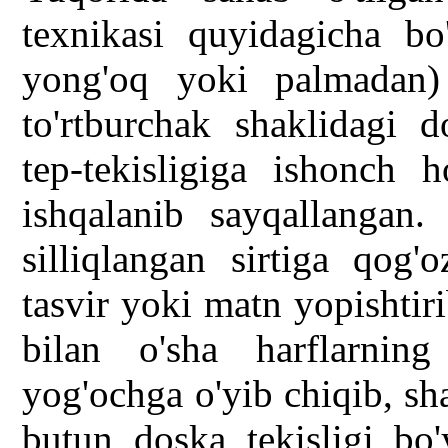
texnikasi quyidagicha bo
yong'oq yoki palmadan) 
to'rtburchak shaklidagi d
tep-tekisligiga ishonch h
ishqalanib sayqallangan.
silliqlangan sirtiga qog'
tasvir yoki matn yopishtir
bilan o'sha harflarning
yog'ochga o'yib chiqib, sh
butun doska tekisligi bo'