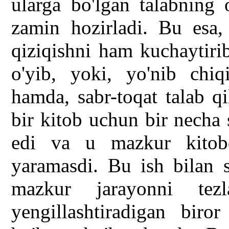
ularga bo'lgan talabning 
zamin hozirladi. Bu esa,
qiziqishni ham kuchaytiri
o'yib, yoki, yo'nib chi
hamda, sabr-toqat talab q
bir kitob uchun bir necha
edi va u mazkur kitob
yaramasdi. Bu ish bilan s
mazkur jarayonni tezl
yengillashtiradigan biro