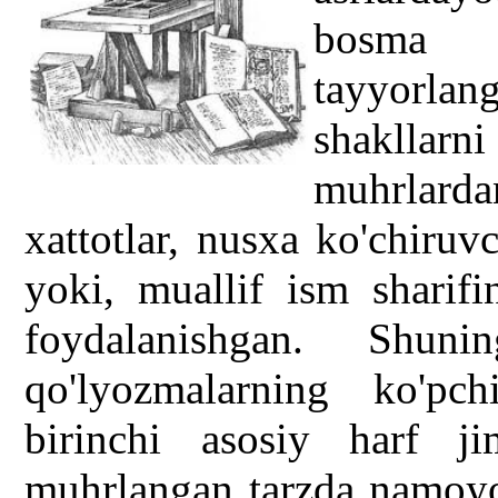
bosma n
tayyorlan
shaklla
muhrlardan
xattotlar, nusxa ko'chiruvc
yoki, muallif ism shari
foydalanishgan. Shuni
qo'lyozmalarning ko'pch
birinchi asosiy harf ji
muhrlangan tarzda namoyo