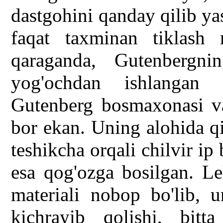
dastgohini qanday qilib ya
faqat taxminan tiklash
qaraganda, Gutenbergni
yog'ochdan ishlangan 
Gutenberg bosmaxonasi va 
bor ekan. Uning alohida qil
teshikcha orqali chilvir i
esa qog'ozga bosilgan. L
materiali nobop bo'lib, u
kichrayib qolishi, bitt