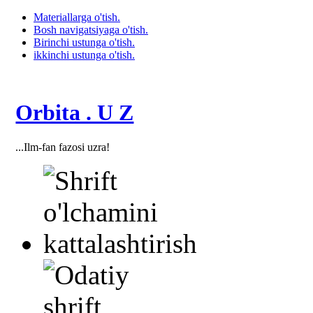
Materiallarga o'tish.
Bosh navigatsiyaga o'tish.
Birinchi ustunga o'tish.
ikkinchi ustunga o'tish.
Orbita . U Z
...Ilm-fan fazosi uzra!