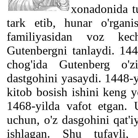
xonadonida t
tark etib, hunar o'rgani
familiyasidan voz kec
Gutenbergni tanlaydi. 144
chog'ida Gutenberg o'z
dastgohini yasaydi. 1448-
kitob bosish ishini keng 
1468-yilda vafot etgan. U
uchun, o'z dasgohini qat'i
ishlagan. Shu tufayli,