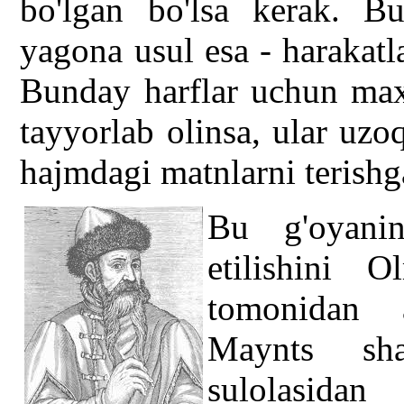
bo'lgan bo'lsa kerak. Bu
yagona usul esa - harakatl
Bunday harflar uchun maxs
tayyorlab olinsa, ular uz
hajmdagi matnlarni terishg
Bu g'oyani
etilishini 
tomonidan a
Maynts sha
sulolasidan