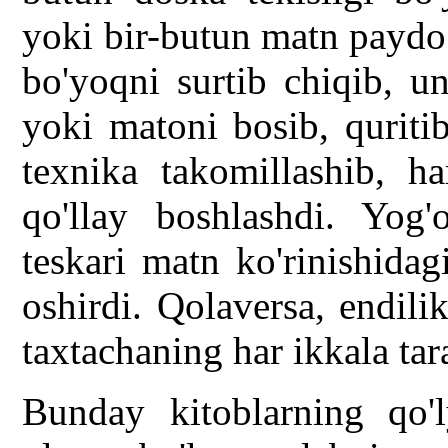
yoki bir-butun matn paydo
bo'yoqni surtib chiqib, u
yoki matoni bosib, quritib
texnika takomillashib, ha
qo'llay boshlashdi. Yog'
teskari matn ko'rinishidag
oshirdi. Qolaversa, endil
taxtachaning har ikkala ta
Bunday kitoblarning qo'l