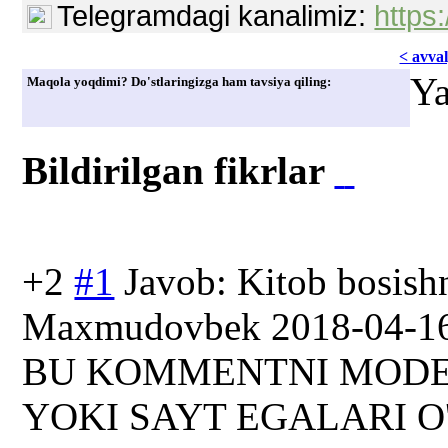
Telegramdagi kanalimiz:
https
< avvаl
Ya
Maqola yoqdimi? Do'stlaringizga ham tavsiya qiling:
Bildirilgan fikrlar
+2
#1
Javob: Kitob bosishn
Maxmudovbek
2018-04-1
BU KOMMENTNI MODE
YOKI SAYT EGALARI O