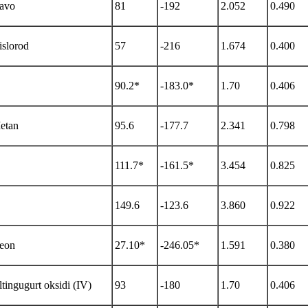
avo
81
-192
2.052
0.490
islorod
57
-216
1.674
0.400
90.2*
-183.0*
1.70
0.406
etan
95.6
-177.7
2.341
0.798
111.7*
-161.5*
3.454
0.825
149.6
-123.6
3.860
0.922
eon
27.10*
-246.05*
1.591
0.380
tingugurt oksidi (IV)
93
-180
1.70
0.406