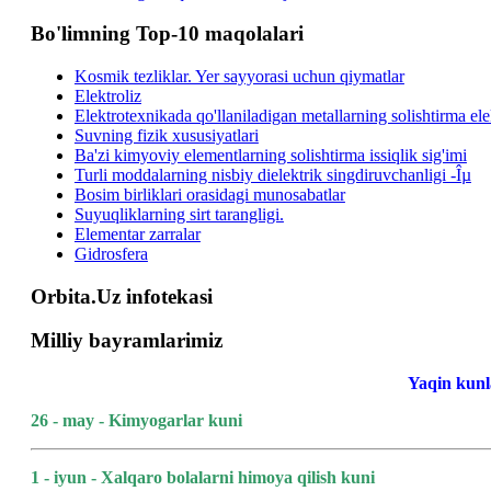
Bo'limning Top-10 maqolalari
Kosmik tezliklar. Yer sayyorasi uchun qiymatlar
Elektroliz
Elektrotexnikada qo'llaniladigan metallarning solishtirma elek
Suvning fizik xususiyatlari
Ba'zi kimyoviy elementlarning solishtirma issiqlik sig'imi
Turli moddalarning nisbiy dielektrik singdiruvchanligi -Îµ
Bosim birliklari orasidagi munosabatlar
Suyuqliklarning sirt tarangligi.
Elementar zarralar
Gidrosfera
Orbita.Uz infotekasi
Milliy bayramlarimiz
Yaqin kunl
26 - may - Kimyogarlar kuni
1 - iyun - Xalqaro bolalarni himoya qilish kuni