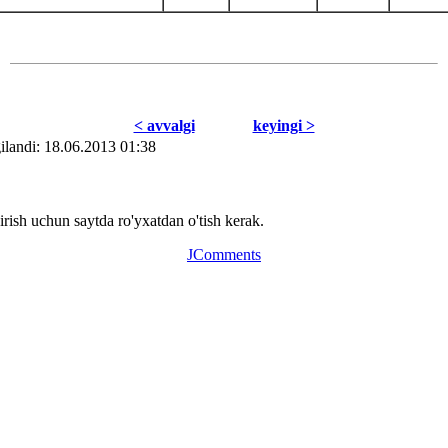
< avvаlgi
kеyingi >
ilаndi: 18.06.2013 01:38
ish uchun saytda ro'yxatdan o'tish kerak.
JComments