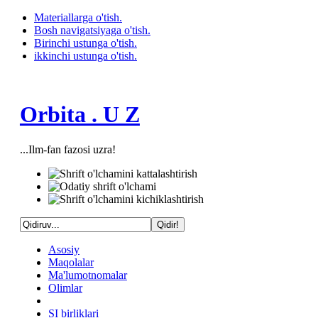
Materiallarga o'tish.
Bosh navigatsiyaga o'tish.
Birinchi ustunga o'tish.
ikkinchi ustunga o'tish.
Orbita . U Z
...Ilm-fan fazosi uzra!
Asosiy
Maqolalar
Ma'lumotnomalar
Olimlar
SI birliklari