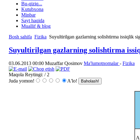
Bu-qiziq...
Kutubxona
Minbar
Sayt haqida
Muallif & blog
Bosh sahifa
Fizika
Suyultirilgan gazlarning solishtirma issiqlik si
Suyultirilgan gazlarning solishtirma issiq
03.06.2013 00:00
Muzaffar Qosimov
Ma'lumotnomalar
-
Fizika
Maqola Reytingi:
/ 2
Juda yomon!
A'lo!
A