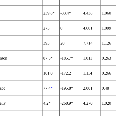
239.8*
-33.4*
4.438
1.060
273
0
4.601
1.099
393
20
7.714
1.126
rgon
87.5*
-185.7*
1.011
0.263
101.0
-172.2
1.114
0.266
zot
77.4
*
-195.8*
2.001
0.48
eliy
4.2*
-268.9*
4.270
1.020