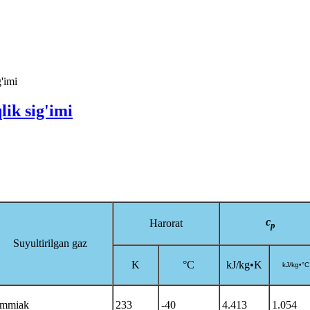
g'imi
lik sig'imi
c
Harorat
p
Suyultirilgan gaz
K
°C
kJ/kg•K
kJ/kg•°C
mmiak
233
-40
4.413
1.054