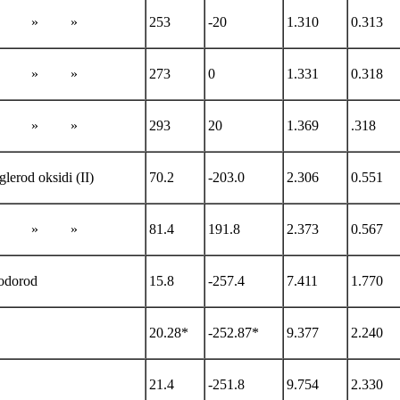
» » »
253
-20
1.310
0.313
» » »
273
0
1.331
0.318
» » »
293
20
1.369
.318
lerod oksidi (II)
70.2
-203.0
2.306
0.551
» » »
81.4
191.8
2.373
0.567
odorod
15.8
-257.4
7.411
1.770
20.28*
-252.87*
9.377
2.240
21.4
-251.8
9.754
2.330