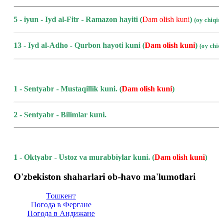
5 - iyun - Iyd al-Fitr - Ramazon hayiti (
Dam olish kuni
)
(oy chiq
13 - Iyd al-Adho - Qurbon hayoti kuni
(
Dam olish kuni
)
(oy ch
1 - Sentyabr - Mustaqillik kuni.
(
Dam olish kuni
)
2 - Sentyabr - Bilimlar kuni.
1 - Oktyabr - Ustoz va murabbiylar kuni.
(
Dam olish kuni
)
O'zbekiston shaharlari ob-havo ma'lumotlari
Тoшкент
Погода в Фергане
Погода в Андижане