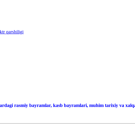
tr qarshiligi
ardagi rasmiy bayramlar, kasb bayramlari, muhim tarixiy va xalqa