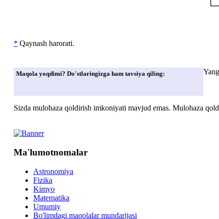
*
Qaynash harorati.
Yang
Maqola yoqdimi? Do'stlaringizga ham tavsiya qiling:
Sizda mulohaza qoldirish imkoniyati mavjud emas. Mulohaza qoldir
Ma'lumotnomalar
Astronomiya
Fizika
Kimyo
Matematika
Umumiy
Bo'limdagi maqolalar mundarijasi