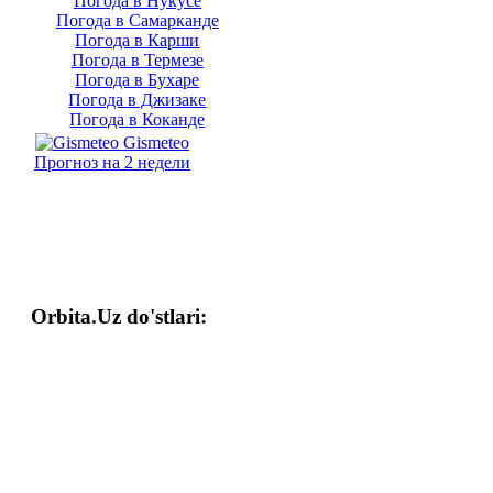
Погода в Нукусе
Погода в Самарканде
Погода в Карши
Погода в Термезе
Погода в Бухаре
Погода в Джизаке
Погода в Коканде
Gismeteo
Прогноз на 2 недели
Orbita.Uz do'stlari: