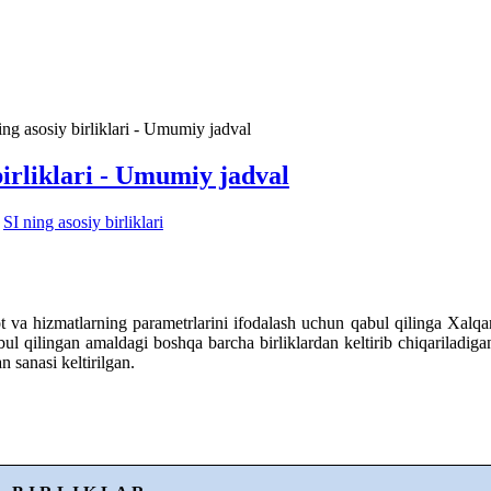
ning asosiy birliklari - Umumiy jadval
 birliklari - Umumiy jadval
-
SI ning asosiy birliklari
t va hizmatlarning parametrlarini ifodalash uchun qabul qilinga Xalqaro
bul qilingan amaldagi boshqa barcha birliklardan keltirib chiqariladigan 
n sanasi keltirilgan.