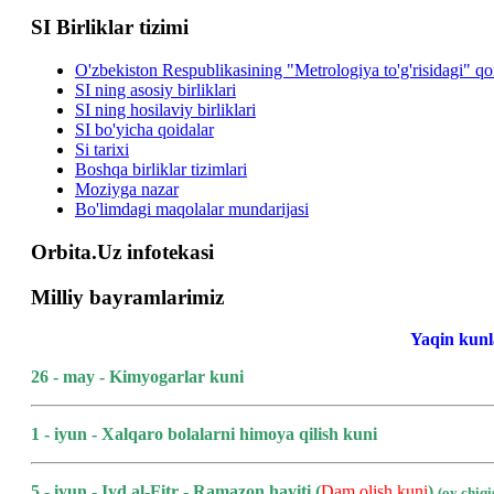
SI Birliklar tizimi
O'zbekiston Respublikasining "Metrologiya to'g'risidagi" q
SI ning asosiy birliklari
SI ning hosilaviy birliklari
SI bo'yicha qoidalar
Si tarixi
Boshqa birliklar tizimlari
Moziyga nazar
Bo'limdagi maqolalar mundarijasi
Orbita.Uz infotekasi
Milliy bayramlarimiz
Yaqin kunl
26 - may - Kimyogarlar kuni
1 - iyun - Xalqaro bolalarni himoya qilish kuni
5 - iyun - Iyd al-Fitr - Ramazon hayiti (
Dam olish kuni
)
(oy chiq