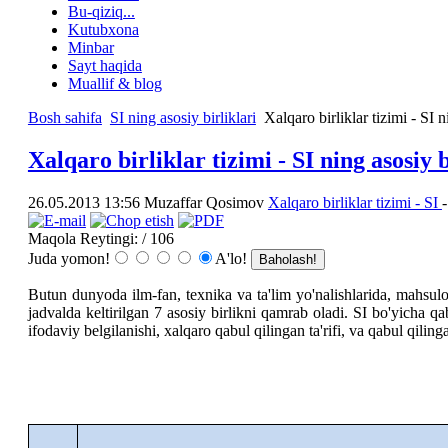
Bu-qiziq...
Kutubxona
Minbar
Sayt haqida
Muallif & blog
Bosh sahifa
SI ning asosiy birliklari
Xalqaro birliklar tizimi - SI 
Xalqaro birliklar tizimi - SI ning asosiy
26.05.2013 13:56
Muzaffar Qosimov
Xalqaro birliklar tizimi - SI
Maqola Reytingi:
/ 106
Juda yomon!
A'lo!
Butun dunyoda ilm-fan, texnika va ta'lim yo'nalishlarida, mahsulo
jadvalda keltirilgan 7 asosiy birlikni qamrab oladi. SI bo'yicha qa
ifodaviy belgilanishi, xalqaro qabul qilingan ta'rifi, va qabul qilinga