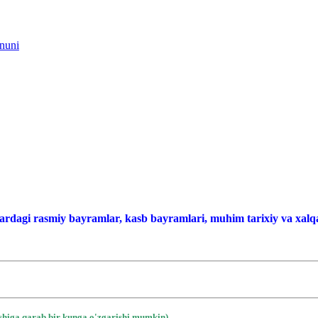
onuni
ardagi rasmiy bayramlar, kasb bayramlari, muhim tarixiy va xalqa
ishiga qarab bir kunga o'zgarishi mumkin)