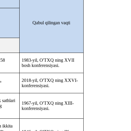
Qabul qilingan vaqti
458
1983-yil, O'TXQ
ning
XVII
bosh konferensiyasi.
2018-yil, O'TXQ ning
XXVI-
da
konferensiyasi.
 sathlari
1967-yil, O'TXQ ning XIII-
g
konferensiyasi.
 ikkita