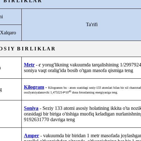
B I R L I K L A R
hi
Ta'rifi
Xalqaro
O S I Y
B I R L I K L A R
Metr
-
c
yorug'likning
vakuumda tarqalishining 1/299792
m
soniya vaqt oralig'ida bosib o'tgan masofa qismiga teng
Kilogram
-
Kilogramm bu - atom soatidagi seziy-133 atomlari bilan bir xil chastota
g
40
ossilyatsiyalanuvchi 1,4755214*10
dona fotonlarning energiyasiga teng
.
Soniya
- Seziy 133 atomi asosiy holatining ikkita o'ta nozik
orasidagi bir biriga o'tishiga muofiq keladigan nurlanishnin
9192631770
davriga teng
Amper
- vakuumda bir biridan 1 metr masofada joylashgan