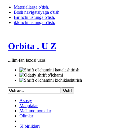
Materiallarga o'tish.
Bosh navigatsiyaga o'tish.
Birinchi ustunga o'tish.
ikkinchi ustunga o'tish.
Orbita . U Z
...Ilm-fan fazosi uzra!
Asosiy
Maqolalar
Ma'lumotnomalar
Olimlar
SI birliklari