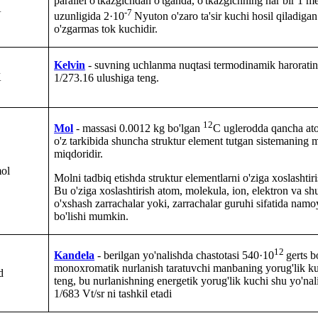
parallel o'tkazgichdan o'tganda, o'tkazgichning har bir 1 me
A
-7
uzunligida 2·10
Nyuton o'zaro ta'sir kuchi hosil qiladigan
o'zgarmas tok kuchidir.
Kelvin
- suvning
uchlanma nuqtasi termodinamik
harorati
K
1/273.16
ulushiga teng.
12
Mol
- massasi
0.0012
kg bo'lgan
C uglerodda qancha ato
o'z tarkibida shuncha struktur element tutgan sistemaning
miqdoridir.
ol
Molni tadbiq etishda
struktur
elementlarni
o'ziga
xoslashtir
Bu o'ziga
xoslashtirish atom, molekula, ion, elektron va s
o'xshash zarrachalar yoki, zarrachalar guruhi sifatida nam
bo'lishi mumkin.
12
Kandela
- berilgan yo'nalishda chastotasi 540·10
gerts b
monoxromatik
nurlanish taratuvchi manbaning yorug'lik
k
d
teng, bu
nurlanishning energetik
yorug'lik
kuchi
shu
yo'nal
1/683 Vt/sr ni tashkil etadi