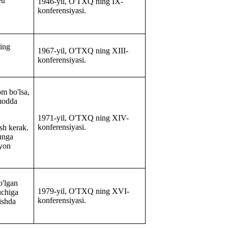
tr
1946-yil, O'TXQ ning IX-
konferensiyasi.
ning
1967-yil, O'TXQ ning XIII-
konferensiyasi.
m bo'lsa,
 modda
1971-yil, O'TXQ ning XIV-
konferensiyasi.
ish
kerak.
hunga
oyon
o'lgan
1979-yil, O'TXQ ning XVI-
uchiga
konferensiyasi.
ishda