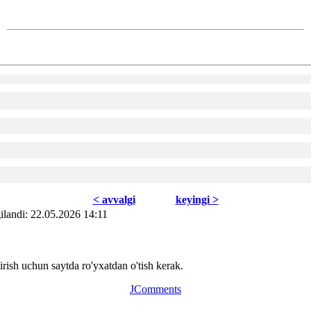
< avvаlgi
kеyingi >
ilаndi: 22.05.2026 14:11
ish uchun saytda ro'yxatdan o'tish kerak.
JComments