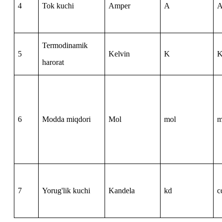
4
Tok kuchi
Amper
A
Termodinamik
5
Kelvin
K
harorat
6
Modda miqdori
Mol
mol
m
7
Yorug'lik kuchi
Kandela
kd
c