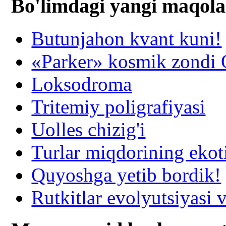
Bo'limdagi yangi maqola
Butunjahon kvant kuni!
«Parker» kosmik zondi Q
Loksodroma
Tritemiy poligrafiyasi
Uolles chizig'i
Turlar miqdorining ekot
Quyoshga yetib bordik!
Rutkitlar evolyutsiyasi v