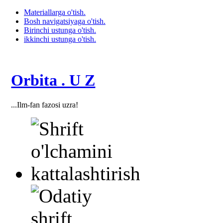
Materiallarga o'tish.
Bosh navigatsiyaga o'tish.
Birinchi ustunga o'tish.
ikkinchi ustunga o'tish.
Orbita . U Z
...Ilm-fan fazosi uzra!