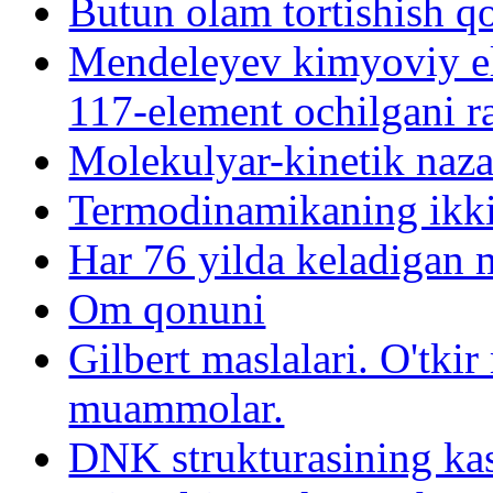
Butun olam tortishish q
Mendeleyev kimyoviy el
117-element ochilgani r
Molekulyar-kinetik naza
Termodinamikaning ikki
Har 76 yilda keladigan
Om qonuni
Gilbert maslalari. O'tk
muammolar.
DNK strukturasining kash