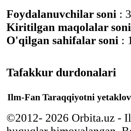
Foydalanuvchilar soni
: 
Kiritilgan mаqolalar son
O'qilgan sahifalar soni
: 
Tafakkur durdonalari
Ilm-Fan Taraqqiyotni yetaklov
©2012- 2026 Orbita.uz - I
huquqlar himoyalangan. Bo