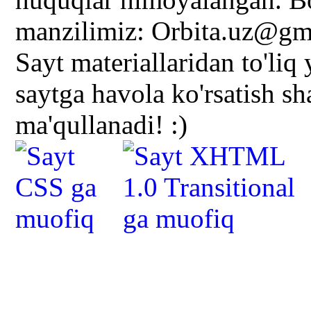
manzilimiz: Orbita.uz@gm
Sayt materiallaridan to'liq
saytga havola ko'rsatish s
ma'qullanadi! :)