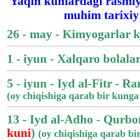
Yaqin kunlardagi rasmiy
muhim tarixiy 
26 - may - Kimyogarlar 
1 - iyun - Xalqaro bolala
5 - iyun - Iyd al-Fitr - R
(oy chiqishiga qarab bir kung
13 - Iyd al-Adho - Qurbo
kuni
)
(oy chiqishiga qarab b