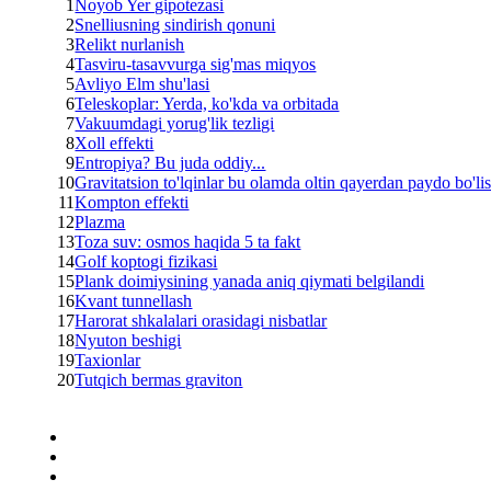
1
Noyob Yer gipotezasi
2
Snelliusning sindirish qonuni
3
Relikt nurlanish
4
Tasviru-tasavvurga sig'mas miqyos
5
Avliyo Elm shu'lasi
6
Teleskoplar: Yerda, ko'kda va orbitada
7
Vakuumdagi yorug'lik tezligi
8
Xoll effekti
9
Entropiya? Bu juda oddiy...
10
Gravitatsion to'lqinlar bu olamda oltin qayerdan paydo bo'lis
11
Kompton effekti
12
Plazma
13
Toza suv: osmos haqida 5 ta fakt
14
Golf koptogi fizikasi
15
Plank doimiysining yanada aniq qiymati belgilandi
16
Kvant tunnellash
17
Harorat shkalalari orasidagi nisbatlar
18
Nyuton beshigi
19
Taxionlar
20
Tutqich bermas graviton