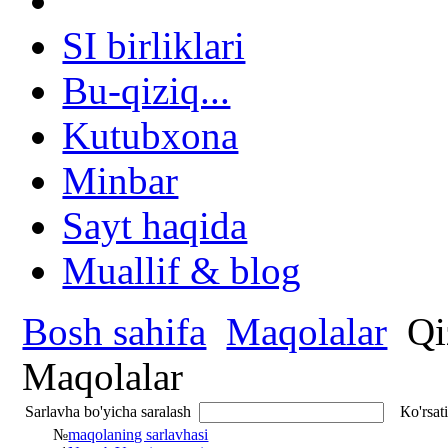
SI birliklari
Bu-qiziq...
Kutubxona
Minbar
Sayt haqida
Muallif & blog
Bosh sahifa
Maqolalar
Qiz
Maqolalar
Sarlavha bo'yicha saralash
Кo'rsat
№
maqolaning sarlavhasi