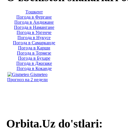
Тoшкент
Погода в Фергане
Погода в Андижане
Погода в Намангане
Погода в Ургенче
Погода в Нукусе
Погода в Самарканде
Погода в Карши
Погода в Термезе
Погода в Бухаре
Погода в Джизаке
Погода в Коканде
Gismeteo
Прогноз на 2 недели
Orbita.Uz do'stlari: