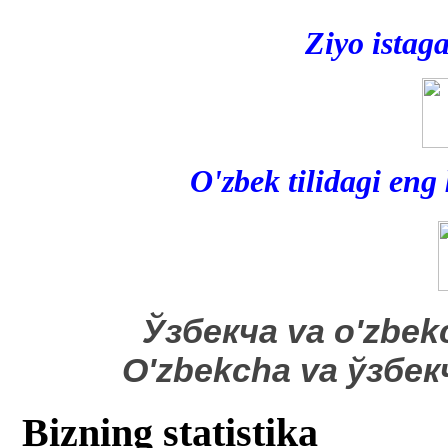
Ziyo istag
O'zbek tilidagi eng
​Ўзбекча va o'zbek
O'zbekcha va ўзбе
Bizning statistika