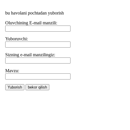
bu havolani pochtadan yuborish
Oluvchining E-mail manzili:
Yuboruvchi:
Sizning e-mail manzilingiz:
Маvzu:
Yuborish
bekor qilish