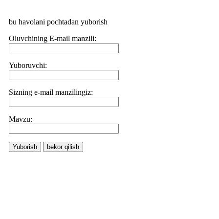
bu havolani pochtadan yuborish
Oluvchining E-mail manzili:
Yuboruvchi:
Sizning e-mail manzilingiz:
Маvzu:
Yuborish
bekor qilish