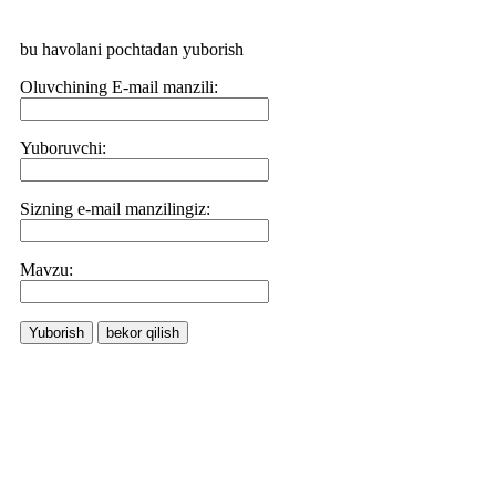
bu havolani pochtadan yuborish
Oluvchining E-mail manzili:
Yuboruvchi:
Sizning e-mail manzilingiz:
Маvzu:
Yuborish
bekor qilish