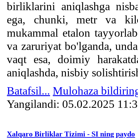
birliklarini aniqlashga ni
ega, chunki, metr va ki
mukammal etalon tayyorlab 
va zaruriyat bo'lganda, un
vaqt esa, doimiy harakatda
aniqlashda, nisbiy solishtiris
Batafsil...
Mulohaza bildirin
Yangilаndi: 05.02.2025 11:
Xalqaro Birliklar Tizimi - SI ning paydo