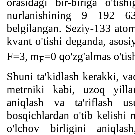
orasidagi bir-biriga o'tis
nurlanishining 9 192 6
belgilangan. Seziy-133 atomi
kvant o'tishi deganda, asosi
F=3, m
=0 qo'zg'almas o'tish
F
Shuni ta'kidlash kerakki, vaq
metrniki kabi, uzoq yilla
aniqlash va ta'riflash us
bosqichlardan o'tib kelishi 
o'lchov birligini aniqla