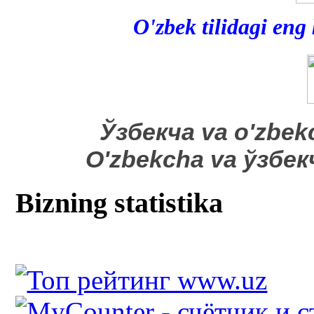
O'zbek tilidagi eng
​Ўзбекча va o'zbek
O'zbekcha va ўзбе
Bizning statistika