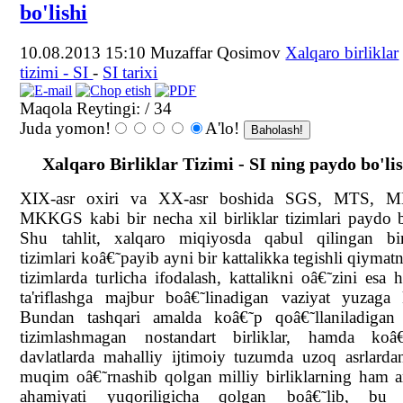
bo'lishi
10.08.2013 15:10
Muzaffar Qosimov
Xalqaro birliklar
tizimi - SI
-
SI tarixi
Maqola Reytingi:
/ 34
Juda yomon!
A'lo!
Xalqaro Birliklar Tizimi - SI ning paydo bo'li
XIX-asr oxiri va XX-asr boshida SGS, MTS, 
MKKGS kabi bir necha xil birliklar tizimlari paydo b
Shu tahlit, xalqaro miqiyosda qabul qilingan birl
tizimlari koâ€˜payib ayni bir kattalikka tegishli qiymatni
tizimlarda turlicha ifodalash, kattalikni oâ€˜zini esa h
ta'riflashga majbur boâ€˜linadigan vaziyat yuzaga 
Bundan tashqari amalda koâ€˜p qoâ€˜llaniladigan 
tizimlashmagan nostandart birliklar, hamda koâ€
davlatlarda mahalliy ijtimoiy tuzumda uzoq asrlarda
muqim oâ€˜rnashib qolgan milliy birliklarning ham 
ahamiyati yuqoriligicha qolgan boâ€˜lib, bu 