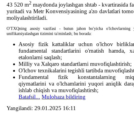
2
43 520 m
maydonda joylashgan shtab - kvartirasida fa
yuritadi va Metr Konvensiyasining a'zo davlatlari tom
moliyalashtiriladi.
O'TXQning asosiy vazifasi - butun jahon bo'yicha o'lchovlarning 
unifikatsiyalashgan tizimini ta'minlash; bu borada:
Asosiy fizik kattaliklar uchun o'lchov birlikla
fundamental standartlarini o'rnatish hamda, x
etalonlarni saqlash;
Milliy va Xalqaro standartlarni muvofiqlashtirish;
O'lchov texnikalarini tegishli tartibda muvofiqlasht
Fundamental fizik konstantalarning miq
qiymatlarini va o'lchamlarini yuqori aniqlik dara
ishlab chiqish va muvofiqlashtirsh;
Batafsil...
Mulohaza bildiring
Yangilаndi: 29.01.2025 16:11