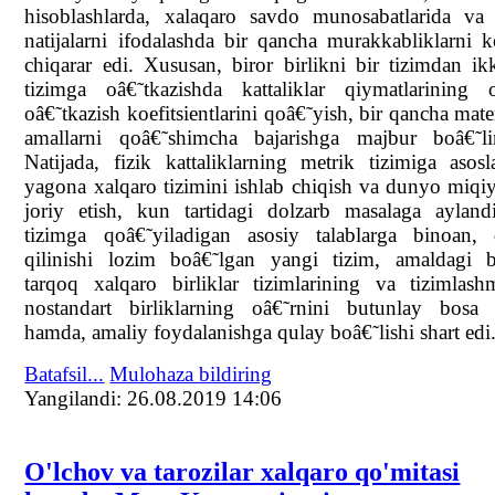
hisoblashlarda, xalaqaro savdo munosabatlarida va 
natijalarni ifodalashda bir qancha murakkabliklarni ke
chiqarar edi. Xususan, biror birlikni bir tizimdan ik
tizimga oâ€˜tkazishda kattaliklar qiymatlarining o
oâ€˜tkazish koefitsientlarini qoâ€˜yish, bir qancha mat
amallarni qoâ€˜shimcha bajarishga majbur boâ€˜lin
Natijada, fizik kattaliklarning metrik tizimiga asos
yagona xalqaro tizimini ishlab chiqish va dunyo miqi
joriy etish, kun tartidagi dolzarb masalaga ayland
tizimga qoâ€˜yiladigan asosiy talablarga binoan, 
qilinishi lozim boâ€˜lgan yangi tizim, amaldagi b
tarqoq xalqaro birliklar tizimlarining va tizimlas
nostandart birliklarning oâ€˜rnini butunlay bosa o
hamda, amaliy foydalanishga qulay boâ€˜lishi shart edi
Batafsil...
Mulohaza bildiring
Yangilаndi: 26.08.2019 14:06
O'lchov va tarozilar xalqaro qo'mitasi