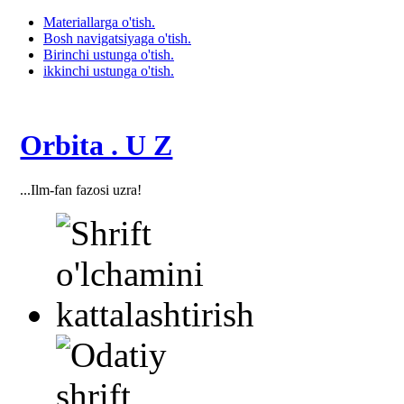
Materiallarga o'tish.
Bosh navigatsiyaga o'tish.
Birinchi ustunga o'tish.
ikkinchi ustunga o'tish.
Orbita . U Z
...Ilm-fan fazosi uzra!