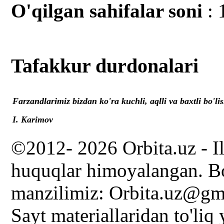
O'qilgan sahifalar soni
: 
Tafakkur durdonalari
Farzandlarimiz bizdan ko'ra kuchli, aqlli va baxtli bo'lis
I. Karimov
©2012- 2026 Orbita.uz - I
huquqlar himoyalangan. Bo
manzilimiz: Orbita.uz@gm
Sayt materiallaridan to'liq