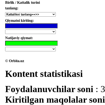
Birlik / Kattalik turini
tanlang:
Qiymatni kiriting:
Natijaviy qiymat:
© Orbita.uz
Kontent statistikasi
Foydalanuvchilar soni
: 
Kiritilgan mаqolalar son