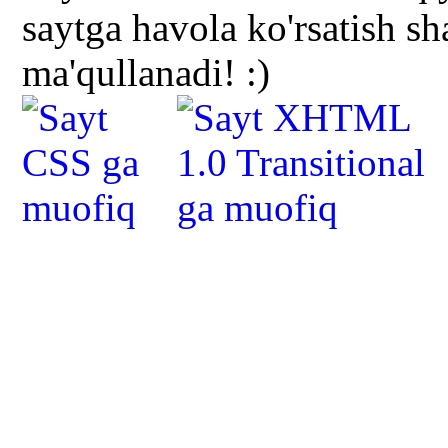
saytga havola ko'rsatish s
ma'qullanadi! :)