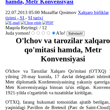
hamda, Metr Konvensiyasi
22.07.2013 05:00
Muzaffar Qosimov
Xalqaro birliklar
tizimi - SI
-
SI tarixi
Maqola Reytingi:
/ 12
Juda yomon!
A'lo!
O'lchov va tarozilar xalqar
qo'mitasi hamda, Metr
Konvensiyasi
O'lchov va Tarozilar Xalqaro Qo'mitasi (O'TXQ) 
yilning 20-may kunida, 17 davlat delegatlari ishtiro
Metr diplomatik Konferensiyasining yakuniy qaroriga
Metr Konvensiyasiga binoan ta'sis etilgan. Konvens
1921-yilda o'zgartirish va tuzatishlar kiritilgan.
O'TXQ, farang hukumati tomonidan ajratib berilgan,
yaqinidagi Pavillon de Breteuil (Parc de Saint-Cloud