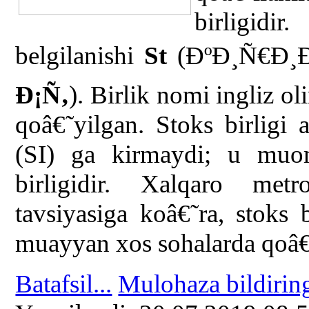
birligid
belgilanishi
St
(ÐºÐ¸Ñ€Ð¸
Ð¡Ñ‚
). Birlik nomi ingliz ol
qoâ€˜yilgan. Stoks birligi 
(SI) ga kirmaydi; u muo
birligidir. Xalqaro metro
tavsiyasiga koâ€˜ra, stoks b
muayyan xos sohalarda qoâ€˜l
Batafsil...
Mulohaza bildirin