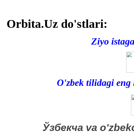
Orbita.Uz do'stlari:
Ziyo istag
O'zbek tilidagi eng
​Ўзбекча va o'zbek