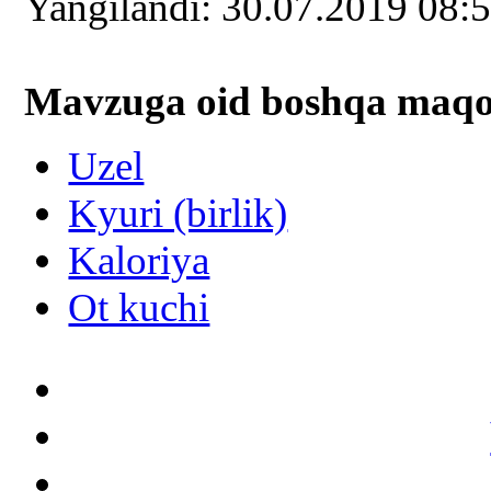
Yangilаndi: 30.07.2019 08:
Mavzuga oid boshqa mаqоl
Uzel
Kyuri (birlik)
Kaloriya
Ot kuchi