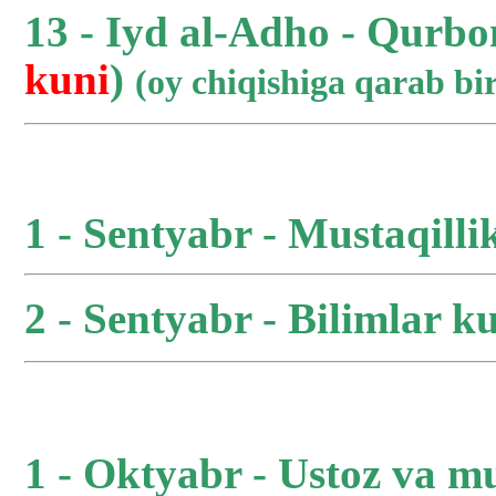
13 - Iyd al-Adho - Qurbo
kuni
)
(oy chiqishiga qarab b
1 - Sentyabr - Mustaqilli
2 - Sentyabr - Bilimlar ku
1 - Oktyabr - Ustoz va m