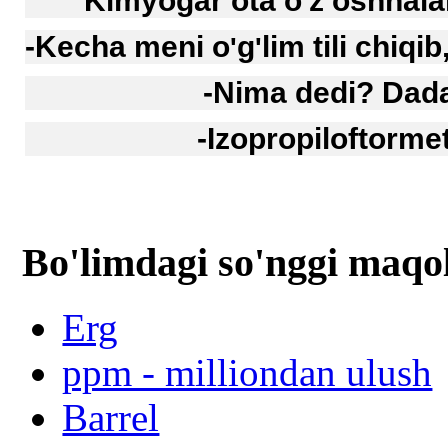
Kimyogar ota o
z oshnal
'
-Kecha meni o
g
lim tili chiqib
'
'
-Nima dedi? Dad
-Izopropiloftormet
Bo'limdagi so'nggi maqo
Erg
ppm - milliondan ulush
Barrel