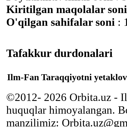
Kiritilgan mаqolalar son
O'qilgan sahifalar soni
: 
Tafakkur durdonalari
Ilm-Fan Taraqqiyotni yetaklov
©2012- 2026 Orbita.uz - I
huquqlar himoyalangan. Bo
manzilimiz: Orbita.uz@gm