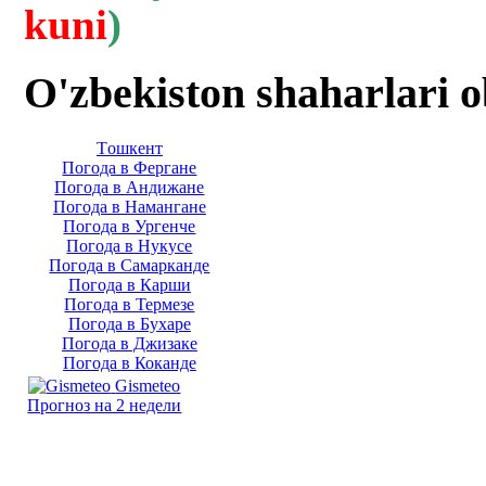
kuni
)
O'zbekiston shaharlari 
Тoшкент
Погода в Фергане
Погода в Андижане
Погода в Намангане
Погода в Ургенче
Погода в Нукусе
Погода в Самарканде
Погода в Карши
Погода в Термезе
Погода в Бухаре
Погода в Джизаке
Погода в Коканде
Gismeteo
Прогноз на 2 недели