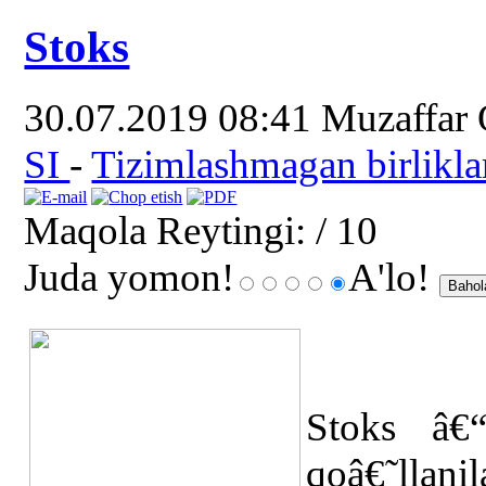
Stoks
30.07.2019 08:41
Muzaffar
SI
-
Tizimlashmagan birlikla
Maqola Reytingi:
/ 10
Juda yomon!
A'lo!
Stoks â€“
qoâ€˜llan