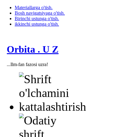
Materiallarga o'tish.
Bosh navigatsiyaga o'tish.
Birinchi ustunga o'tish.
ikkinchi ustunga o'tish.
Orbita . U Z
...Ilm-fan fazosi uzra!