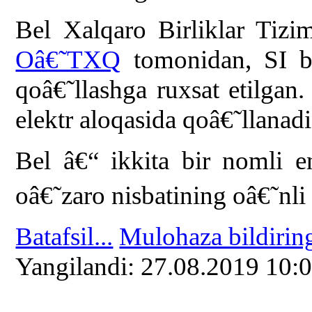
Bel Xalqaro Birliklar Tizim
Oâ€˜TXQ
tomonidan, SI bir
qoâ€˜llashga ruxsat etilgan.
elektr aloqasida qoâ€˜llanadi
Bel â€“ ikkita bir nomli en
oâ€˜zaro nisbatining oâ€˜nli 
Batafsil...
Mulohaza bildirin
Yangilаndi: 27.08.2019 10: