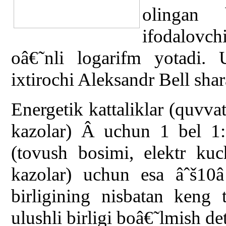
olingan b
ifodalovchi
oâ€˜nli logarifm yotadi.
ixtirochi Aleksandr Bell sha
Energetik kattaliklar (quvvat
kazolar) Â uchun 1 bel 1:1
(tovush bosimi, elektr kuc
kazolar) uchun esa âˆš10
birligining nisbatan keng 
ulushli birligi boâ€˜lmish de