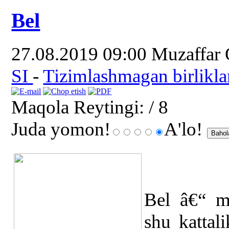
Bel
27.08.2019 09:00
Muzaffar
SI
-
Tizimlashmagan birlikla
Maqola Reytingi:
/ 8
Juda yomon!
A'lo!
Bel â€“ mu
shu kattal