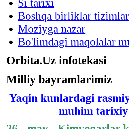
Si tarixi
Boshqa birliklar tizimlar
Moziyga nazar
Bo'limdagi maqolalar mu
Orbita.Uz infotekasi
Milliy bayramlarimiz
Yaqin kunlardagi rasmiy
muhim tarixiy 
26 - may - Kimyogarlar 