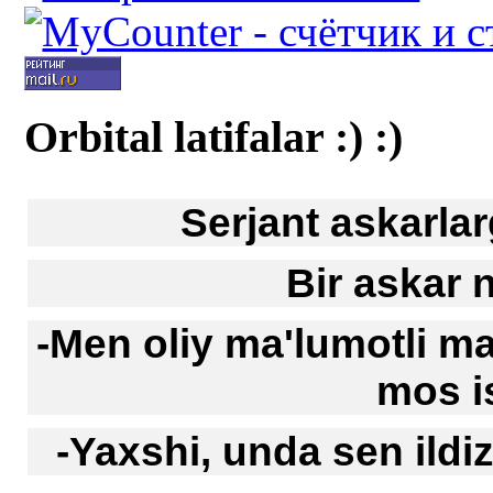
Orbital latifalar :) :)
Serjant askarlar
Bir askar 
-Men oliy ma'lumotli 
mos is
-Yaxshi, unda sen ildi