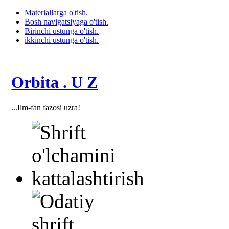
Materiallarga o'tish.
Bosh navigatsiyaga o'tish.
Birinchi ustunga o'tish.
ikkinchi ustunga o'tish.
Orbita . U Z
...Ilm-fan fazosi uzra!