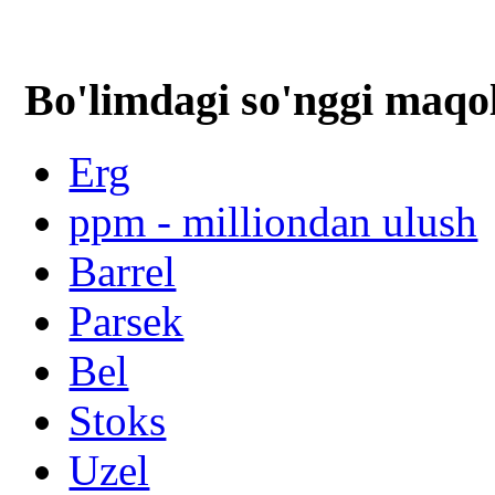
Bo'limdagi so'nggi maqo
Erg
ppm - milliondan ulush
Barrel
Parsek
Bel
Stoks
Uzel