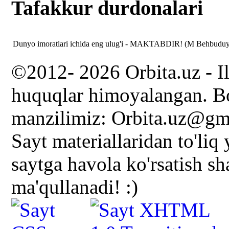
Tafakkur durdonalari
Dunyo imoratlari ichida eng ulug'i - MAKTABDIR! (M Behbudu
©2012- 2026 Orbita.uz - I
huquqlar himoyalangan. Bo
manzilimiz: Orbita.uz@gm
Sayt materiallaridan to'liq
saytga havola ko'rsatish s
ma'qullanadi! :)