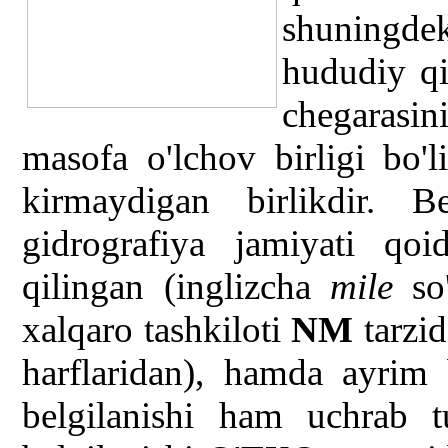
shuningde
hududiy qi
chegarasin
masofa o'lchov birligi bo'
kirmaydigan birlikdir. B
gidrografiya jamiyati qoi
qilingan (inglizcha
mile
so'
xalqaro tashkiloti
NM
tarzid
harflaridan), hamda ayrim 
belgilanishi ham uchrab t