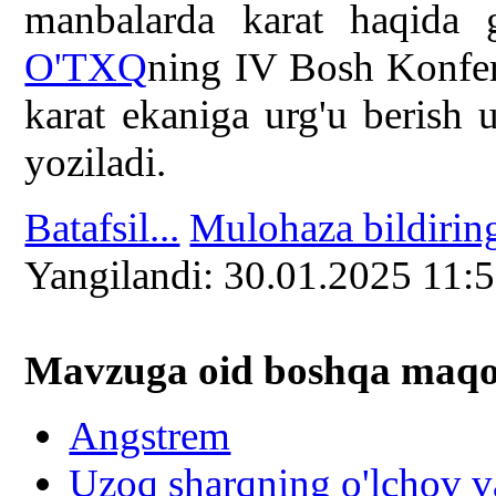
manbalarda karat haqida 
O'TXQ
ning IV Bosh Konfer
karat ekaniga urg'u berish 
yoziladi.
Batafsil...
Mulohaza bildirin
Yangilаndi: 30.01.2025 11:
Mavzuga oid boshqa mаqоl
Angstrem
Uzoq sharqning o'lchov va