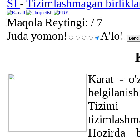
SI
-
Tizimlashmagan birlikla
Maqola Reytingi:
/ 7
Juda yomon!
A'lo!
Karat - o'
belgilanis
Tizimi 
tizimla
Hozirda 