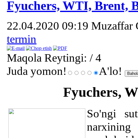
Fyuchers, WTI, Brent, B
22.04.2020 09:19
Muzaffar
termin
Maqola Reytingi:
/ 4
Juda yomon!
A'lo!
Fyuchers, W
So'ngi su
narxini