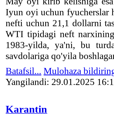
May oyi kirib kelishiga e
Iyun oyi uchun fyucherslar 
nefti uchun 21,1 dollarni ta
WTI tipidagi neft narxining
1983-yilda, ya'ni, bu tur
savdolariga qo'yila boshlaga
Batafsil...
Mulohaza bildirin
Yangilаndi: 29.01.2025 16:
Karantin