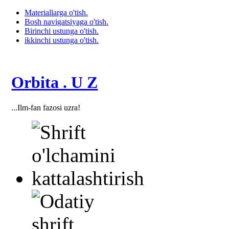
Materiallarga o'tish.
Bosh navigatsiyaga o'tish.
Birinchi ustunga o'tish.
ikkinchi ustunga o'tish.
Orbita . U Z
...Ilm-fan fazosi uzra!