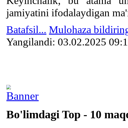
Keyinchalik, bu atama um
jamiyatini ifodalaydigan ma
Batafsil...
Mulohaza bildirin
Yangilаndi: 03.02.2025 09:
Bo'limdagi Top - 10 maq