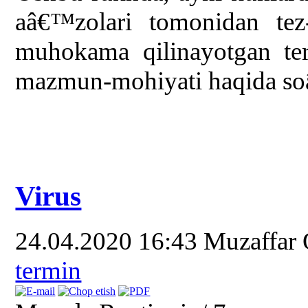
aâ€™zolari tomonidan tez-
muhokama qilinayotgan ter
mazmun-mohiyati haqida soâ
Virus
24.04.2020 16:43
Muzaffar
termin