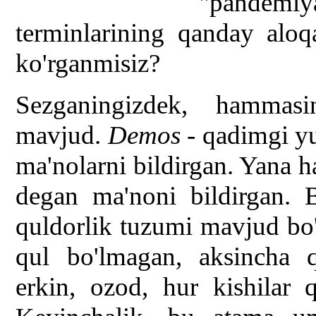
"pandem
terminlarining qanday aloq
ko'rganmisiz?
Sezganingizdek, hammas
mavjud.
Demos
- qadimgi yu
ma'nolarni bildirgan. Yana h
degan ma'noni bildirgan. 
quldorlik tuzumi mavjud bo'
qul bo'lmagan, aksincha q
erkin, ozod, hur kishilar