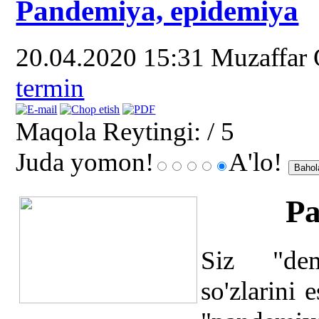
Pandemiya, epidemiya
20.04.2020 15:31
Muzaffar
termin
Maqola Reytingi:
/ 5
Juda yomon!
A'lo!
Pa
Siz "dem
so'zlarini 