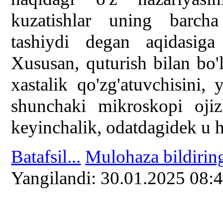
kuzatishlar uning barcha 
tashiydi degan aqidasig
Xususan, quturish bilan bo
xastalik qo'zg'atuvchisini, 
shunchaki mikroskopi oji
keyinchalik, odatdagidek u h
Batafsil...
Mulohaza bildirin
Yangilаndi: 30.01.2025 08: