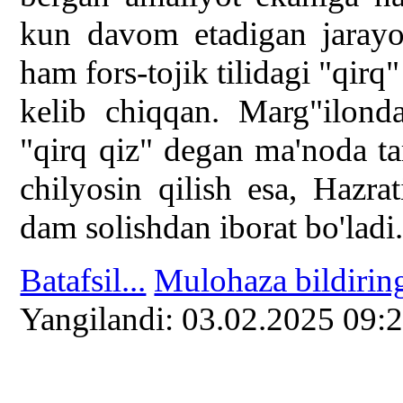
kun davom etadigan jarayo
ham fors-tojik tilidagi "qir
kelib chiqqan. Marg"ilon
"qirq qiz" degan ma'noda tarj
chilyosin qilish esa, Hazra
dam solishdan iborat bo'ladi
Batafsil...
Mulohaza bildirin
Yangilаndi: 03.02.2025 09: