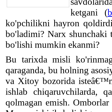
savdolari
ketgani (
b
ko'pchilikni hayron qoldi
bo'ladimi? Narx shunchaki 
bo'lishi mumkin ekanmi?
Bu tarixda misli ko'rinmag
qaraganda, bu holning asosi
va Xitoy bozorida isteâ€™m
ishlab chiqaruvchilarda, q
qolmagan emish. Omborlar t