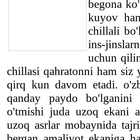
begona ko'z
kuyov ham
chillali bo
ins-jinsl
uchun qilin
chillasi qahratonni ham siz
qirq kun davom etadi. o'z
qanday paydo bo'lganini
o'tmishi juda uzoq ekani a
uzoq asrlar mobaynida tajri
bergan amaliyot ekaniga h