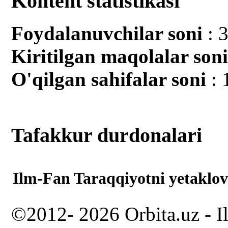
Kontent statistikasi
Foydalanuvchilar soni
: 
Kiritilgan mаqolalar son
O'qilgan sahifalar soni
: 
Tafakkur durdonalari
Ilm-Fan Taraqqiyotni yetaklov
©2012- 2026 Orbita.uz - I