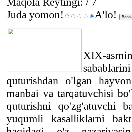
Maqola Reytingi:
/ 7
Juda yomon!
A'lo!
XIX-asrnin
sabablari
quturishdan o'lgan hayvon
manbai va tarqatuvchisi bo'
quturishni qo'zg'atuvchi b
yuqumli kasalliklarni bakt
haqidagi o'z nazariyasi