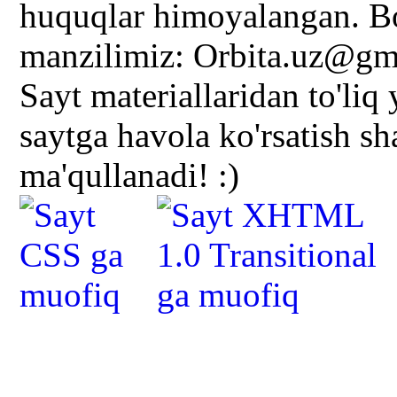
huquqlar himoyalangan. Bo
manzilimiz: Orbita.uz@gm
Sayt materiallaridan to'liq
saytga havola ko'rsatish s
ma'qullanadi! :)