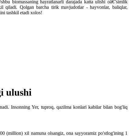
shbu biomassaning hayratlanarli darajada katta ulishi oâ€˜simlik
il qiladi. Qolgan barcha tirik mavjudotlar - hayvonlar, baliqlar,
i tashkil etadi xolos!
i ulushi
adi. Insonning Yer, tuproq, qazilma konlari kabilar bilan bog'liq
00 (million) xil namuna olsangiz, ona sayyoramiz po'stlog'ining 1