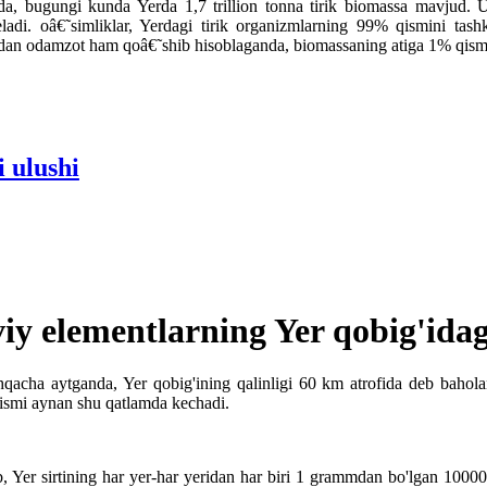
da, bugungi kunda Yerda 1,7 trillion tonna tirik biomassa mavjud. U
ladi. oâ€˜simliklar, Yerdagi tirik organizmlarning 99% qismini tashk
idan odamzot ham qoâ€˜shib hisoblaganda, biomassaning atiga 1% qismin
 ulushi
y elementlarning Yer qobig'idag
shqacha aytganda, Yer qobig'ining qalinligi 60 km atrofida deb baholan
qismi aynan shu qatlamda kechadi.
b, Yer sirtining har yer-har yeridan har biri 1 grammdan bo'lgan 10000