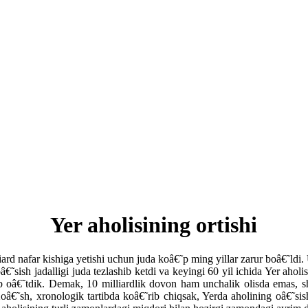
Yer aholisining ortishi
ard nafar kishiga yetishi uchun juda koâ€˜p ming yillar zarur boâ€˜ldi
€˜sish jadalligi juda tezlashib ketdi va keyingi 60 yil ichida Yer aholi
sib oâ€˜tdik. Demak, 10 milliardlik dovon ham unchalik olisda emas, 
Xoâ€˜sh, xronologik tartibda koâ€˜rib chiqsak, Yerda aholining oâ€˜si