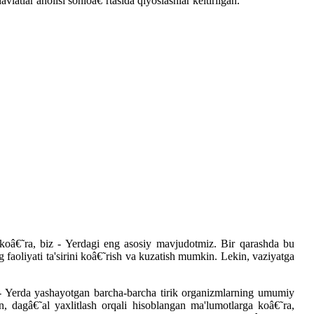
latlar aholisi sonioâ€˜rtasida qiyoslashlar keltirilgan.
koâ€˜ra, biz - Yerdagi eng asosiy mavjudotmiz. Bir qarashda bu
faoliyati ta'sirini koâ€˜rish va kuzatish mumkin. Lekin, vaziyatga
- Yerda yashayotgan barcha-barcha tirik organizmlarning umumiy
n, dagâ€˜al yaxlitlash orqali hisoblangan ma'lumotlarga koâ€˜ra,