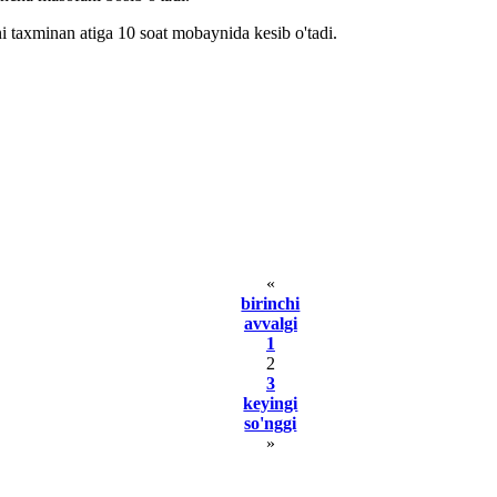
ni taxminan atiga 10 soat mobaynida kesib o'tadi.
«
birinchi
avvаlgi
1
2
3
kеyingi
so'nggi
»