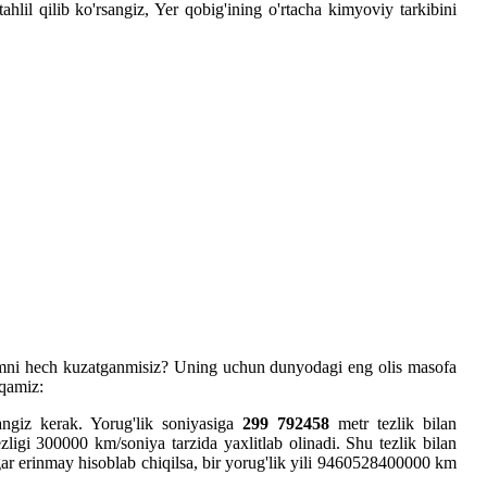
lil qilib ko'rsangiz, Yer qobig'ining o'rtacha kimyoviy tarkibini
damni hech kuzatganmisiz? Uning uchun dunyodagi eng olis masofa
iqamiz:
sangiz kerak. Yorug'lik soniyasiga
299 792458
metr tezlik bilan
zligi 300000 km/soniya tarzida yaxlitlab olinadi. Shu tezlik bilan
. Agar erinmay hisoblab chiqilsa, bir yorug'lik yili 9460528400000 km