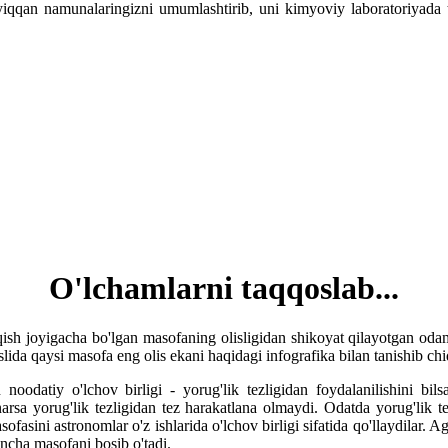
yiqqan namunalaringizni umumlashtirib, uni kimyoviy laboratoriyada tah
O'lchamlarni taqqoslab...
qish joyigacha bo'lgan masofaning olisligidan shikoyat qilayotgan o
slida qaysi masofa eng olis ekani haqidagi infografika bilan tanishib ch
oodatiy o'lchov birligi - yorug'lik tezligidan foydalanilishini bil
arsa yorug'lik tezligidan tez harakatlana olmaydi. Odatda yorug'lik te
asofasini astronomlar o'z ishlarida o'lchov birligi sifatida qo'llaydilar
uncha masofani bosib o'tadi.