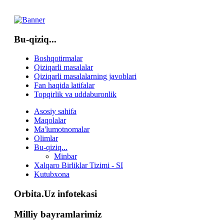
Bu-qiziq...
Boshqotirmalar
Qiziqarli masalalar
Qiziqarli masalalarning javoblari
Fan haqida latifalar
Topqirlik va uddaburonlik
Asosiy sahifa
Maqolalar
Ma'lumotnomalar
Olimlar
Bu-qiziq...
Minbar
Xalqaro Birliklar Tizimi - SI
Kutubxona
Orbita.Uz infotekasi
Milliy bayramlarimiz