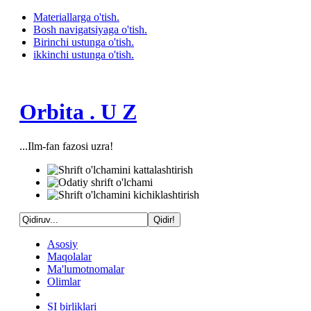
Materiallarga o'tish.
Bosh navigatsiyaga o'tish.
Birinchi ustunga o'tish.
ikkinchi ustunga o'tish.
Orbita . U Z
...Ilm-fan fazosi uzra!
Asosiy
Maqolalar
Ma'lumotnomalar
Olimlar
SI birliklari