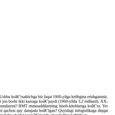
. Ushbu koâ€˜rsatkichga biz faqat 1900-yilga kelibgina erishganmiz.
si jon boshi ikki karraga koâ€˜paydi (1960-yilda 3,2 milliard). XX-
shundaymi? BMT mutasaddilarining hisob-kitoblariga koâ€˜ra, Yer
shi qachon qay darajada boâ€˜lgan? Quyidagi infografikaga diqqat