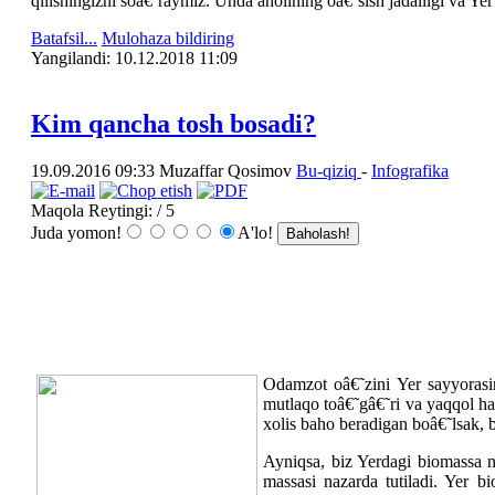
qilishingizni soâ€˜raymiz. Unda aholining oâ€˜sish jadalligi va Yer 
Batafsil...
Mulohaza bildiring
Yangilаndi: 10.12.2018 11:09
Kim qancha tosh bosadi?
19.09.2016 09:33
Muzaffar Qosimov
Bu-qiziq
-
Infografika
Maqola Reytingi:
/ 5
Juda yomon!
A'lo!
Odamzot oâ€˜zini Yer sayyorasi
mutlaqo toâ€˜gâ€˜ri va yaqqol ha
xolis baho beradigan boâ€˜lsak, 
Ayniqsa, biz Yerdagi biomassa 
massasi nazarda tutiladi. Yer b