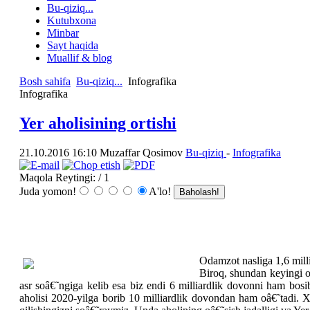
Bu-qiziq...
Kutubxona
Minbar
Sayt haqida
Muallif & blog
Bosh sahifa
Bu-qiziq...
Infografika
Infografika
Yer aholisining ortishi
21.10.2016 16:10
Muzaffar Qosimov
Bu-qiziq
-
Infografika
Maqola Reytingi:
/ 1
Juda yomon!
A'lo!
Odamzot nasliga 1,6 milli
Biroq, shundan keyingi oâ
asr soâ€˜ngiga kelib esa biz endi 6 milliardlik dovonni ham bo
aholisi 2020-yilga borib 10 milliardlik dovondan ham oâ€˜tadi. 