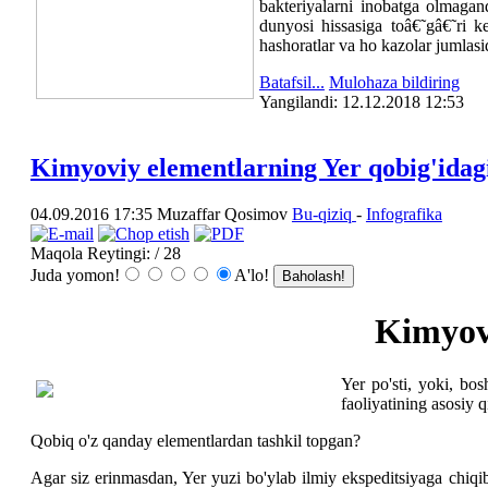
bakteriyalarni inobatga olmagan
dunyosi hissasiga toâ€˜gâ€˜ri ke
hashoratlar va ho kazolar jumlas
Batafsil...
Mulohaza bildiring
Yangilаndi: 12.12.2018 12:53
Kimyoviy elementlarning Yer qobig'idagi
04.09.2016 17:35
Muzaffar Qosimov
Bu-qiziq
-
Infografika
Maqola Reytingi:
/ 28
Juda yomon!
A'lo!
Kimyovi
Yer po'sti, yoki, bo
faoliyatining asosiy 
Qobiq o'z qanday elementlardan tashkil topgan?
Agar siz erinmasdan, Yer yuzi bo'ylab ilmiy ekspeditsiyaga chiqi