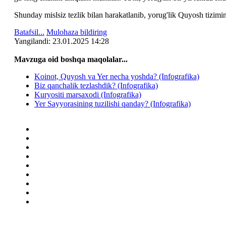
Shunday mislsiz tezlik bilan harakatlanib, yorug'lik Quyosh tizimi
Batafsil...
Mulohaza bildiring
Yangilаndi: 23.01.2025 14:28
Mavzuga oid boshqa mаqоlаlаr...
Koinot, Quyosh va Yer necha yoshda? (Infografika)
Biz qanchalik tezlashdik? (Infografika)
Kuryositi marsaxodi (Infografika)
Yer Sayyorasining tuzilishi qanday? (Infografika)