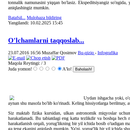
tonnalik namunasini yiqqan bo'lasiz. Ekspeditsiyangiz so'ngida, 
aniqlashingiz mumkin.
Batafsil...
Mulohaza bildiring
Yangilаndi: 10.02.2025 15:45
O'lchamlarni taqqoslab...
23.07.2016 16:56
Muzaffar Qosimov
Bu-qiziq
-
Infografika
Maqola Reytingi:
/ 3
Juda yomon!
A'lo!
Uydan ishgacha yoki, o'
aynan shu masofa bo'lib ko'rinadi. Keling hissiyotlarga berilmay, a
Siz maktab fizika kursidan, ulkan astronomik miqyoslar uchun n
harakatlanadi. Bu tabiatdagi eng katta tezlikdir va boshqa hech n
harakatlanish orqali, yorug'likning bir yil ichida bosib o'tadigan m
ga teng ekanini aniqlash mumkin. Ya'ni, yorug'lik bir yil ichida sh