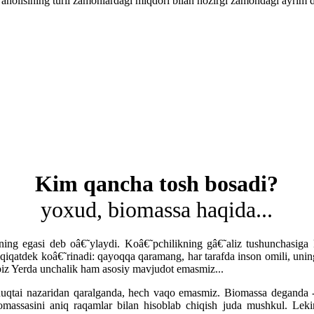
aholisining turli zamonlardagi miqdori bilan hozirgi zamondagi ayrim dav
Kim qancha tosh bosadi?
yoxud, biomassa haqida...
ning egasi deb oâ€˜ylaydi. Koâ€˜pchilikning gâ€˜aliz tushunchasiga 
qiqatdek koâ€˜rinadi: qayoqqa qaramang, har tarafda inson omili, uning 
biz Yerda unchalik ham asosiy mavjudot emasmiz...
nuqtai nazaridan qaralganda, hech vaqo emasmiz. Biomassa deganda 
iomassasini aniq raqamlar bilan hisoblab chiqish juda mushkul. Leki