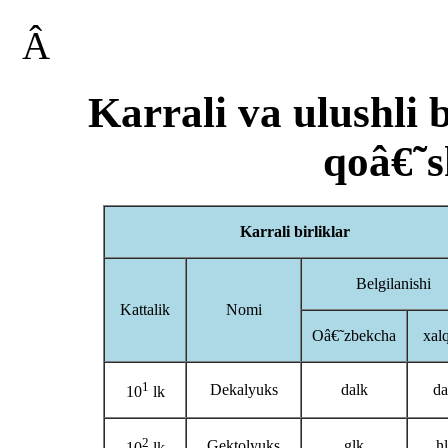
Â
Karrali va ulushli b
qoâ€˜s
Karrali birliklar
Belgilanishi
Kattalik
Nomi
Oâ€˜zbekcha
xal
1
Dekalyuks
dalk
da
10
lk
2
Gektolyuks
glk
h