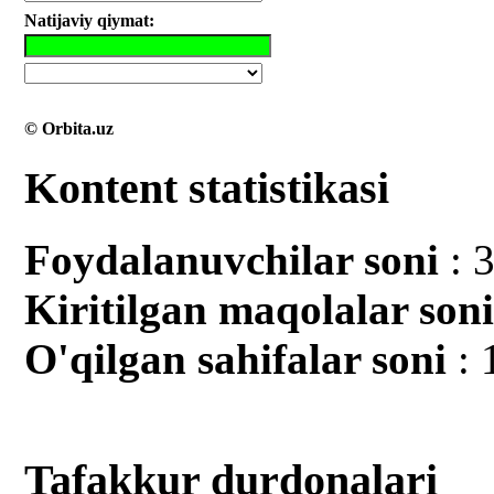
Natijaviy qiymat:
© Orbita.uz
Kontent statistikasi
Foydalanuvchilar soni
: 
Kiritilgan mаqolalar son
O'qilgan sahifalar soni
: 
Tafakkur durdonalari