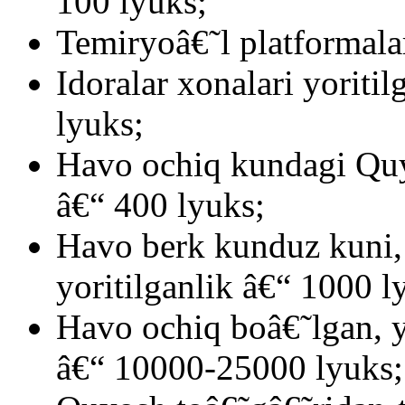
100 lyuks;
Temiryoâ€˜l platformala
Idoralar xonalari yoriti
lyuks;
Havo ochiq kundagi Quy
â€“ 400 lyuks;
Havo berk kunduz kuni, 
yoritilganlik â€“ 1000 l
Havo ochiq boâ€˜lgan, 
â€“ 10000-25000 lyuks;