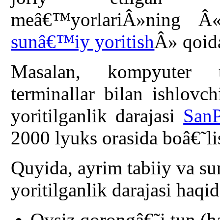
meâ€™yorlariÂ»ning Â
sunâ€™iy yoritish
Â» qoida
Masalan, kompyuter t
terminallar bilan ishlovc
yoritilganlik darajasi
SanP
2000 lyuks orasida boâ€˜li
Quyida, ayrim tabiiy va s
yoritilganlik darajasi haq
Oysiz qorongâ€˜i tun (h