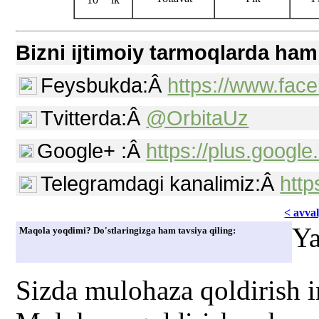
10
lk
Bizni ijtimoiy tarmoqlarda ham
Feysbukda:Â
https://www.fac
Tvitterda:Â
@OrbitaUz
Google+ :Â
https://plus.goog
Telegramdagi kanalimiz:Â
http
< avvаl
Ya
Maqola yoqdimi? Do'stlaringizga ham tavsiya qiling:
Sizda mulohaza qoldirish 