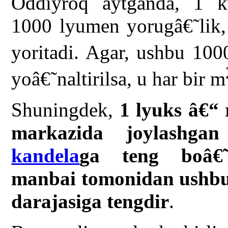
Oddiyroq aytganda, 1 kv
1000 lyumen yorugâ€˜lik
yoritadi. Agar, ushbu 10
yoâ€˜naltirilsa, u har bir m
Shuningdek,
1 lyuks â€“ 
markazida joylashga
kandela
ga teng boâ€˜
manbai tomonidan ushbu s
darajasiga tengdir
.