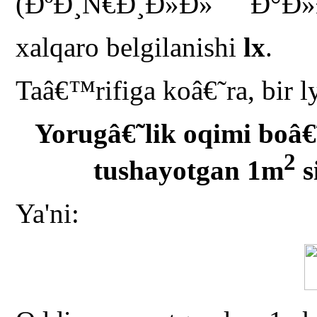
(ÐºÐ¸Ñ€Ð¸Ð»Ð» Ð°Ð
xalqaro belgilanishi
lx
.
Taâ€™rifiga koâ€˜ra, bir l
Yorugâ€˜lik oqimi boâ€
2
tushayotgan 1m
s
Ya'ni: