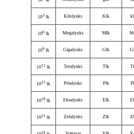
10
lk
3
Kilolyuks
Klk
k
10
lk
6
Megalyuks
Mlk
M
10
lk
9
Gigalyuks
Glk
G
10
lk
12
Teralyuks
Tlk
T
10
lk
15
Petalyuks
Plk
P
10
lk
18
Eksalyuks
Elk
E
10
lk
21
Zetalyuks
Zlk
Z
10
lk
24
Yottavat
Ylk
Y