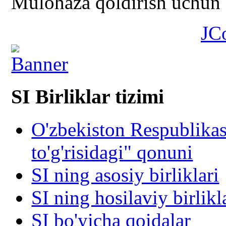
Mulohaza qoldirish uchun s
JC
SI Birliklar tizimi
O'zbekiston Respublika
to'g'risidagi" qonuni
SI ning asosiy birliklari
SI ning hosilaviy birlikl
SI bo'yicha qoidalar