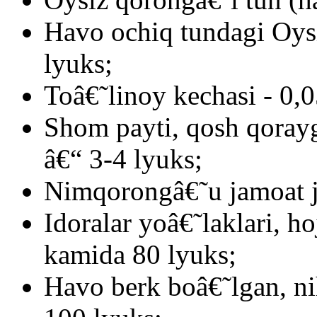
Havo ochiq tundagi Oys
lyuks;
Toâ€˜linoy kechasi - 0,0
Shom payti, qosh qorayg
â€“ 3-4 lyuks;
Nimqorongâ€˜u jamoat j
Idoralar yoâ€˜laklari, ho
kamida 80 lyuks;
Havo berk boâ€˜lgan, n