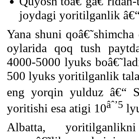
Quyosh toâ€˜gâ€˜ridan-t
joydagi yoritilganlik â
Yana shuni qoâ€˜shimcha 
oylarida qoq tush paytdag
4000-5000 lyuks boâ€˜ladi
500 lyuks yoritilganlik tal
eng yorqin yulduz â€“ S
âˆ’5
yoritishi esa atigi 10
lyu
Albatta, yoritilganlikn