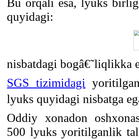
Bu orqali esa, lyuks birli
quyidagi:
nisbatdagi bogâ€˜liqlikka 
SGS tizimidagi
yoritilgan
lyuks quyidagi nisbatga eg
Oddiy xonadon oshxonasi
500 lyuks yoritilganlik t