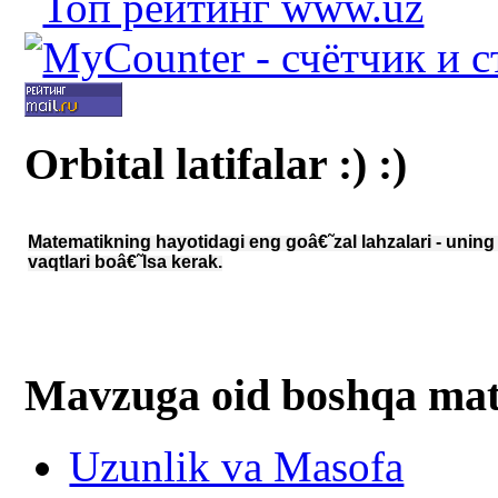
Orbital latifalar :) :)
Matematikning hayotidagi eng goâ€˜zal lahzalari - uning 
vaqtlari boâ€˜lsa kerak.
Mavzuga oid boshqa mat
Uzunlik va Masofa