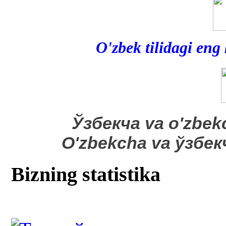
O'zbek tilidagi eng
​Ўзбекча va o'zbek
O'zbekcha va ўзбе
Bizning statistika