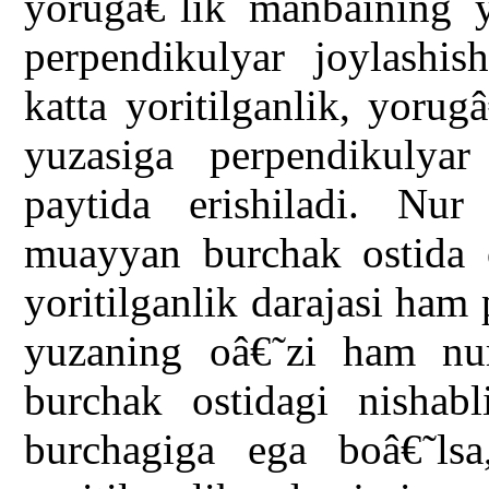
yorugâ€˜lik manbaining 
perpendikulyar joylashi
katta yoritilganlik, yorugâ
yuzasiga perpendikulyar
paytida erishiladi. Nu
muayyan burchak ostida o
yoritilganlik darajasi ham
yuzaning oâ€˜zi ham nu
burchak ostidagi nishabl
burchagiga ega boâ€˜ls