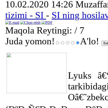
10.02.2020 14:26
Muzaff
tizimi - SI
-
SI ning hosilav
Maqola Reytingi:
/ 7
Juda yomon!
A'lo!
Lyuks â
tarkibidagi
Oâ€˜zb