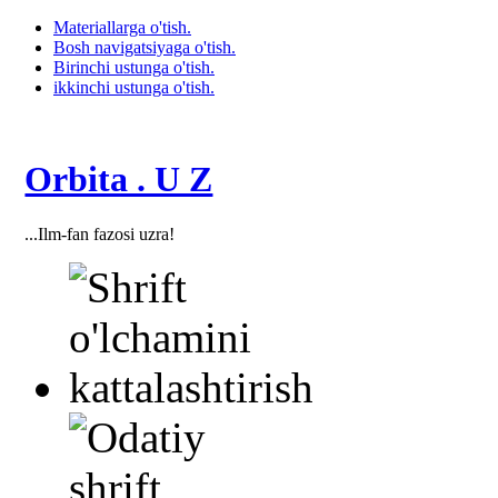
Materiallarga o'tish.
Bosh navigatsiyaga o'tish.
Birinchi ustunga o'tish.
ikkinchi ustunga o'tish.
Orbita . U Z
...Ilm-fan fazosi uzra!