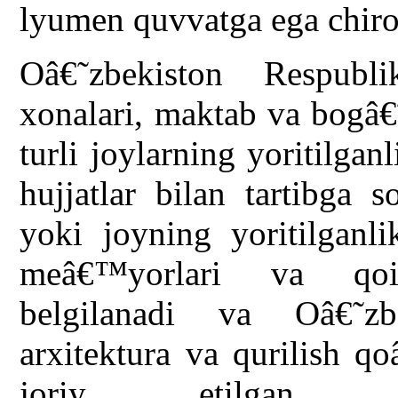
lyumen quvvatga ega chiro
Oâ€˜zbekiston Respubli
xonalari, maktab va bogâ€
turli joylarning yoritilg
hujjatlar bilan tartibga 
yoki joyning yoritilganli
meâ€™yorlari va qoid
belgilanadi va Oâ€˜zb
arxitektura va qurilish q
joriy etilgan Â«