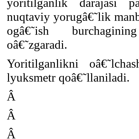
yoritilganlik darajasi p
nuqtaviy yorugâ€˜lik manb
ogâ€˜ish burchaginin
oâ€˜zgaradi.
Yoritilganlikni oâ€˜lc
lyuksmetr qoâ€˜llaniladi.
Â
Â
Â