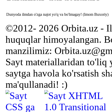
Dunyoda ilmdan o'zga najot yo'q va bo'lmagay! (Imom Buxoriy)
©2012- 2026 Orbita.uz - I
huquqlar himoyalangan. Bo
manzilimiz: Orbita.uz@gm
Sayt materiallaridan to'liq
saytga havola ko'rsatish s
ma'qullanadi! :)