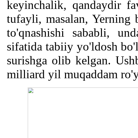
keyinchalik, qandaydir f
tufayli, masalan, Yerning
to'qnashishi sababli, u
sifatida tabiiy yo'ldosh bo'
surishga olib kelgan. Us
milliard yil muqaddam ro'y