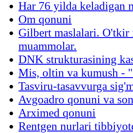
Har 76 yilda keladigan
Om qonuni
Gilbert maslalari. O'tk
muammolar.
DNK strukturasining kash
Mis, oltin va kumush - "
Tasviru-tasavvurga sig'
Avgoadro qonuni va son
Arximed qonuni
Rentgen nurlari tibbiyot