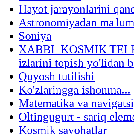
Hayot jarayonlarini qan
Astronomiyadan ma'lum
Soniya
XABBL KOSMIK TELESK
izlarini topish yo'lidan
Quyosh tutilishi
Ko'zlaringga ishonma...
Matematika va navigatsi
Oltingugurt - sariq elem
Kosmik sayohatlar