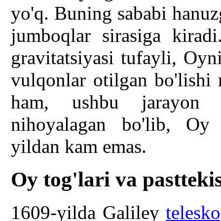
yo'q. Buning sababi hanuz
jumboqlar sirasiga kiradi
gravitatsiyasi tufayli, Oy
vulqonlar otilgan bo'lish
ham, ushbu jarayon j
nihoyalagan bo'lib, Oy 
yildan kam emas.
Oy tog'lari va pasttekis
1609-yilda Galiley
telesk