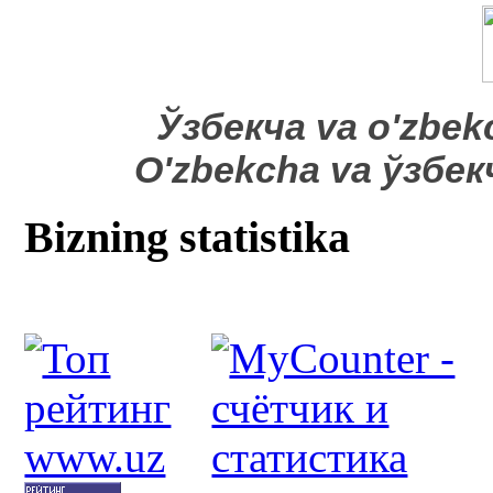
​Ўзбекча va o'zbek
O'zbekcha va ўзбе
Bizning statistika