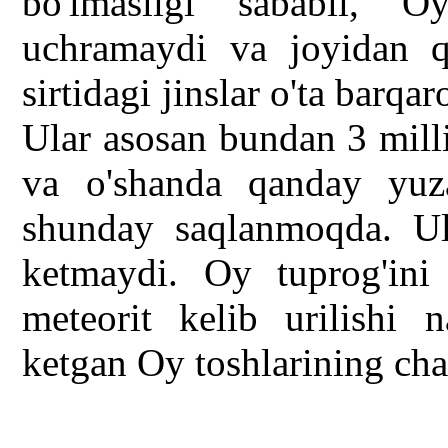
bo'lmasligi sababli, Oy
uchramaydi va joyidan q
sirtidagi jinslar o'ta barqa
Ular asosan bundan 3 mill
va o'shanda qanday yuz
shunday saqlanmoqda. Ul
ketmaydi. Oy tuprog'ini 
meteorit kelib urilishi n
ketgan Oy toshlarining cha