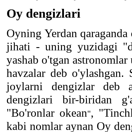
Oy dengizlari
Oyning Yerdan qaraganda e
jihati - uning yuzidagi "d
yashab o'tgan astronomlar 
havzalar deb o'ylashgan.
joylarni dengizlar deb 
dengizlari bir-biridan g
"Bo'ronlar okean
, "Tinch
"
kabi nomlar aynan Oy dengi