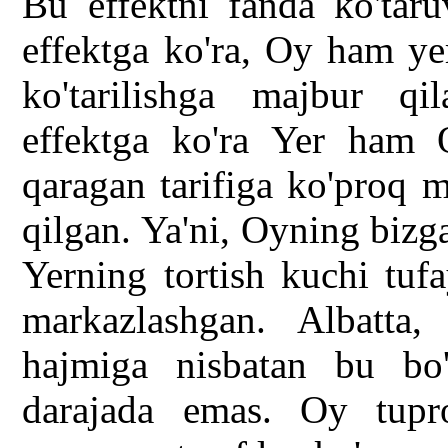
Bu effektni fanda ko'taru
effektga ko'ra, Oy ham ye
ko'tarilishga majbur q
effektga ko'ra Yer ham O
qaragan tarifiga ko'proq 
qilgan. Ya'ni, Oyning bizga
Yerning tortish kuchi tuf
markazlashgan. Albatt
hajmiga nisbatan bu bo'r
darajada emas. Oy tupro