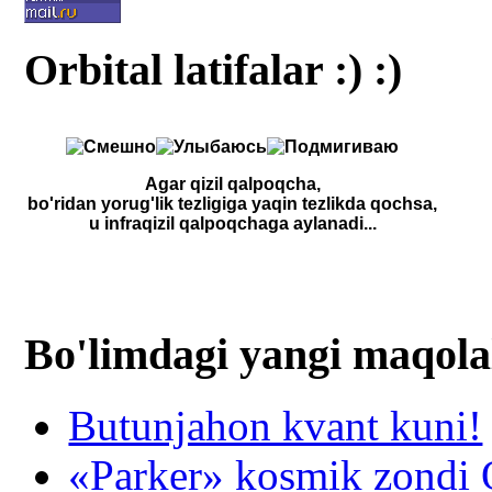
Orbital latifalar :) :)
Agar qizil qalpoqcha,
bo'ridan yorug'lik tezligiga yaqin tezlikda qochsa,
u infraqizil qalpoqchaga aylanadi...
Bo'limdagi yangi maqola
Butunjahon kvant kuni!
«Parker» kosmik zondi Q