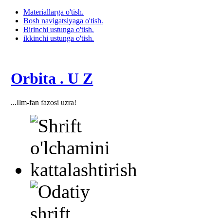
Materiallarga o'tish.
Bosh navigatsiyaga o'tish.
Birinchi ustunga o'tish.
ikkinchi ustunga o'tish.
Orbita . U Z
...Ilm-fan fazosi uzra!