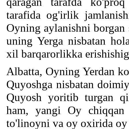
qaragan tarafda ko'proq
tarafida og'irlik jamlani
Oyning aylanishni borgan s
uning Yerga nisbatan hola
xil barqarorlikka erishishi
Albatta, Oyning Yerdan ko'
Quyoshga nisbatan doimiy 
Quyosh yoritib turgan qi
ham, yangi Oy chiqqan p
to'linoyni va oy oxirida oy