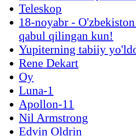
Teleskop
18-noyabr - O'zbekiston
qabul qilingan kun!
Yupiterning tabiiy yo'ld
Rene Dekart
Oy
Luna-1
Apollon-11
Nil Armstrong
Edvin Oldrin