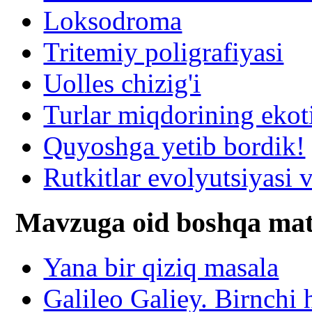
Loksodroma
Tritemiy poligrafiyasi
Uolles chizig'i
Turlar miqdorining ekot
Quyoshga yetib bordik!
Rutkitlar evolyutsiyasi v
Mavzuga oid boshqa mat
Yana bir qiziq masala
Galileo Galiey. Birnchi 