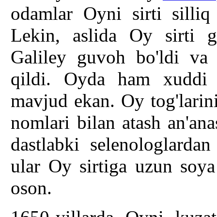
odamlar Oyni sirti silli
Lekin, aslida Oy sirti g
Galiley guvoh bo'ldi va
qildi. Oyda ham xuddi Y
mavjud ekan. Oy tog'larin
nomlari bilan atash an'an
dastlabki selenologlardan
ular Oy sirtiga uzun soya
oson.