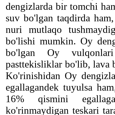
dengizlarda bir tomchi ha
suv bo'lgan taqdirda ham,
nuri mutlaqo tushmaydi
bo'lishi mumkin. Oy deng
bo'lgan Oy vulqonlar
pasttekisliklar bo'lib, lava 
Ko'rinishidan Oy dengizla
egallagandek tuyulsa ham,
16% qismini egallag
ko'rinmaydigan teskari ta