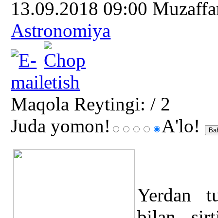
13.09.2018 09:00
Muzaff
Astronomiya
Maqola Reytingi:
/ 2
Juda yomon!
A'lo!
Yerdan t
bilan sir