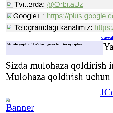
Tvitterda:
@OrbitaUz
Google+ :
https://plus.googl
Telegramdagi kanalimiz:
https
< avvаl
Ya
Maqola yoqdimi? Do'stlaringizga ham tavsiya qiling:
Sizda mulohaza qoldirish 
Mulohaza qoldirish uchun s
JC