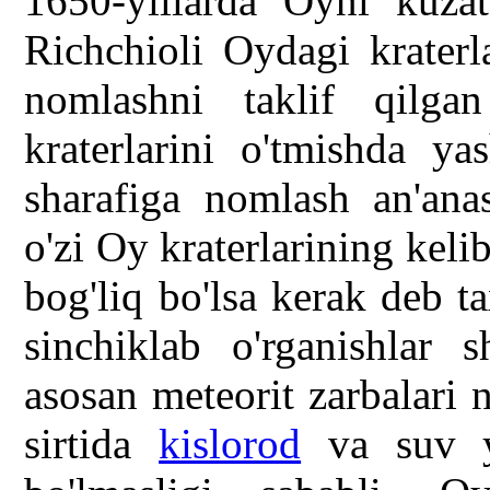
1650-yillarda Oyni kuzat
Richchioli Oydagi kraterl
nomlashni taklif qilg
kraterlarini o'tmishda y
sharafiga nomlash an'ana
o'zi Oy kraterlarining kelib
bog'liq bo'lsa kerak deb t
sinchiklab o'rganishlar s
asosan meteorit zarbalari 
sirtida
kislorod
va suv yo