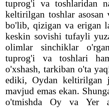
tuprog'i va toshlaridan 
keltirilgan toshlar asosan
bo'lib, qizigan va erigan l
keskin sovishi tufayli yu
olimlar sinchiklar o'rga
tuprog'i va toshlari ha
o'xshash, tarkiban o'ta ya
ediki, Oydan keltirilgan 
mavjud emas ekan. Shunga 
o'tmishda Oy va Yer as