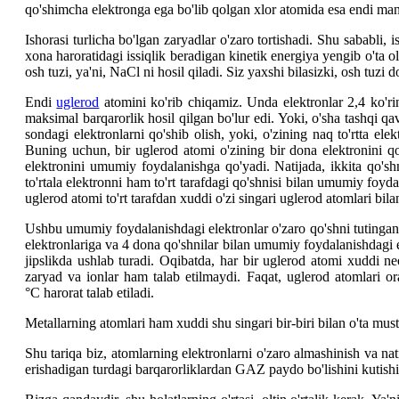
qo'shimcha elektronga ega bo'lib qolgan xlor atomida esa endi manf
Ishorasi turlicha bo'lgan zaryadlar o'zaro tortishadi. Shu sababli, 
xona haroratidagi issiqlik beradigan kinetik energiya yengib o'ta 
osh tuzi, ya'ni, NaCl ni hosil qiladi. Siz yaxshi bilasizki, osh tu
Endi
uglerod
atomini ko'rib chiqamiz. Unda elektronlar 2,4 ko'ri
maksimal barqarorlik hosil qilgan bo'lur edi. Yoki, o'sha tashqi q
sondagi elektronlarni qo'shib olish, yoki, o'zining naq to'rtta e
Buning uchun, bir uglerod atomi o'zining bir dona elektronini q
elektronini umumiy foydalanishga qo'yadi. Natijada, ikkita qo's
to'rtala elektronni ham to'rt tarafdagi qo'shnisi bilan umumiy foy
uglerod atomi to'rt tarafdan xuddi o'zi singari uglerod atomlari bila
Ushbu umumiy foydalanishdagi elektronlar o'zaro qo'shni tutingan h
elektronlariga va 4 dona qo'shnilar bilan umumiy foydalanishdagi el
jipslikda ushlab turadi. Oqibatda, har bir uglerod atomi xuddi ne
zaryad va ionlar ham talab etilmaydi. Faqat, uglerod atomlari ora
°C harorat talab etiladi.
Metallarning atomlari ham xuddi shu singari bir-biri bilan o'ta mu
Shu tariqa biz, atomlarning elektronlarni o'zaro almashinish va na
erishadigan turdagi barqarorliklardan GAZ paydo bo'lishini kutishi