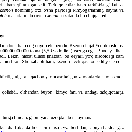
min ham qilinmagan edi. Tadqiqotchilar havo tarkibida g'alati va
,
ksenon
nomining o'zi o'sha paytdagi kimyogarlarning hayrat va
lati
ma'nolarini beruvchi
xenon
so'zidan kelib chiqqan edi.
aydi.
lar ichida ham eng noyob elementdir. Ksenon faqat Yer atmosferasi
500000000000000 tonna (5,5 kvadrillion) vaznga ega. Bunday ulkan
i. Lekin, nisbat ulushi jihatdan, bu deyarli yo'q hisobidagi kam
o'zi mushkul. Shu sababli ham, ksenon hech qachon oddiy element
hf etilganiga allaqachon yarim asr bo'lgan zamonlarda ham ksenon
b qolishdi. o'shandan buyon, kimyo fani va undagi tadqiqotlarga
 odatimga binoan, gapni yana uzoqdan boshlayman.
 keladi. Tabiatda hech bir narsa avvalboshdan, tabiiy shaklda gaz