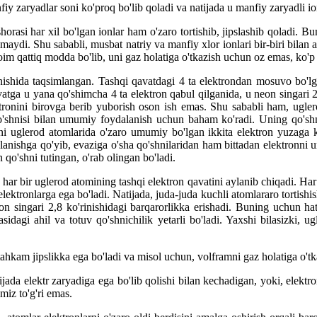
iy zaryadlar soni ko'proq bo'lib qoladi va natijada u manfiy zaryadli 
ishorasi har xil bo'lgan ionlar ham o'zaro tortishib, jipslashib qoladi.
olmaydi. Shu sababli, musbat natriy va manfiy xlor ionlari bir-biri bila
zi doim qattiq modda bo'lib, uni gaz holatiga o'tkazish uchun oz emas, k
nishida taqsimlangan. Tashqi qavatdagi 4 ta elektrondan mosuvo bo'lg
avatga u yana qo'shimcha 4 ta elektron qabul qilganida, u neon singari
lektronini birovga berib yuborish oson ish emas. Shu sababli ham, ugle
o'shnisi bilan umumiy foydalanish uchun baham ko'radi. Uning qo'shn
hni uglerod atomlarida o'zaro umumiy bo'lgan ikkita elektron yuzaga k
dalanishga qo'yib, evaziga o'sha qo'shnilaridan ham bittadan elektronni
n qo'shni tutingan, o'rab olingan bo'ladi.
ar bir uglerod atomining tashqi elektron qavatini aylanib chiqadi. Har 
ektronlarga ega bo'ladi. Natijada, juda-juda kuchli atomlararo tortishi
on singari 2,8 ko'rinishidagi barqarorlikka erishadi. Buning uchun hatt
sidagi ahil va totuv qo'shnichilik yetarli bo'ladi. Yaxshi bilasizki,
stahkam jipslikka ega bo'ladi va misol uchun, volframni gaz holatiga o
tijada elektr zaryadiga ega bo'lib qolishi bilan kechadigan, yoki, elekt
miz to'g'ri emas.