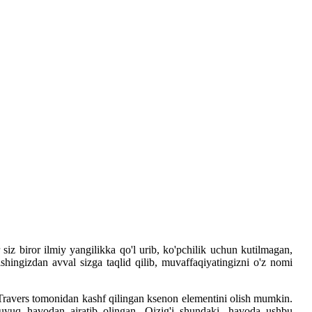
z biror ilmiy yangilikka qo'l urib, ko'pchilik uchun kutilmagan,
ishingizdan avval sizga taqlid qilib, muvaffaqiyatingizni o'z nomi
ravers tomonidan kashf qilingan ksenon elementini olish mumkin.
uyuq havodan ajratib olingan. Qizig'i shundaki, havoda ushbu