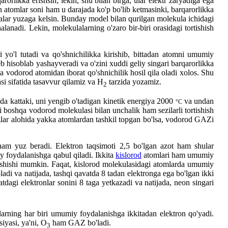
qarorlikka erishsin; lekin, shu bilan birga, ular elektr zaryadiga ega
n atomlar soni ham u darajada ko'p bo'lib ketmasinki, barqarorlikka
lalar yuzaga kelsin. Bunday model bilan qurilgan molekula ichidagi
lanadi. Lekin, molekulalarning o'zaro bir-biri orasidagi tortishish
yo'l tutadi va qo'shnichilikka kirishib, bittadan atomni umumiy
eb hisoblab yashayveradi va o'zini xuddi geliy singari barqarorlikka
ta vodorod atomidan iborat qo'shnichilik hosil qila oladi xolos. Shu
si sifatida tasavvur qilamiz va H
tarzida yozamiz.
2
da kattaki, uni yengib o'tadigan kinetik energiya 2000
va undan
°C
i boshqa vodorod molekulasi bilan unchalik ham sezilarli tortishish
ar alohida yakka atomlardan tashkil topgan bo'lsa, vodorod GAZi
 ham yuz beradi. Elektron taqsimoti 2,5 bo'lgan azot ham shular
y foydalanishga qabul qiladi. Ikkita
kislorod
atomlari ham umumiy
 erishishi mumkin. Faqat, kislorod molekulasidagi atomlarda umumiy
ladi va natijada, tashqi qavatda 8 tadan elektronga ega bo'lgan ikki
tdagi elektronlar sonini 8 taga yetkazadi va natijada, neon singari
ularning har biri umumiy foydalanishga ikkitadan elektron qo'yadi.
iyasi, ya'ni, O
ham GAZ bo'ladi.
3