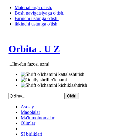
Materiallarga o'tish.
Bosh navigatsiyaga o'tish.
Birinchi ustunga o'tish.
ikkinchi ustunga o'tish.
Orbita . U Z
...Ilm-fan fazosi uzra!
Asosiy
Maqolalar
Ma'lumotnomalar
Olimlar
SI birliklari