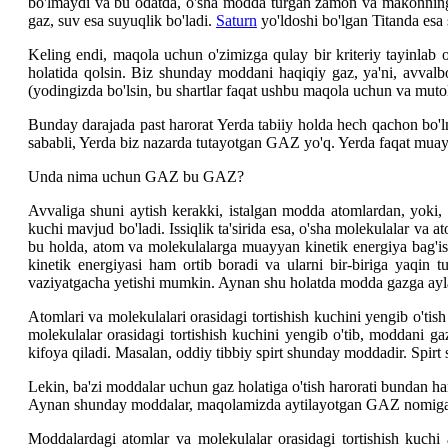
bo'lmaydi va bu odatda, o'sha modda turgan zamon va makonning h
gaz, suv esa suyuqlik bo'ladi.
Saturn
yo'ldoshi bo'lgan Titanda esa
Keling endi, maqola uchun o'zimizga qulay bir kriteriy tayinlab
holatida qolsin. Biz shunday moddani haqiqiy gaz, ya'ni, avvalb
(yodingizda bo'lsin, bu shartlar faqat ushbu maqola uchun va mutol
Bunday darajada past harorat Yerda tabiiy holda hech qachon bo'
sababli, Yerda biz nazarda tutayotgan GAZ yo'q. Yerda faqat muayy
Unda nima uchun GAZ bu GAZ?
Avvaliga shuni aytish kerakki, istalgan modda atomlardan, yoki, a
kuchi mavjud bo'ladi. Issiqlik ta'sirida esa, o'sha molekulalar va a
bu holda, atom va molekulalarga muayyan kinetik energiya bag'ishla
kinetik energiyasi ham ortib boradi va ularni bir-biriga yaqin
vaziyatgacha yetishi mumkin. Aynan shu holatda modda gazga aylan
Atomlari va molekulalari orasidagi tortishish kuchini yengib o'ti
molekulalar orasidagi tortishish kuchini yengib o'tib, moddani g
kifoya qiladi. Masalan, oddiy tibbiy spirt shunday moddadir. Spirt
Lekin, ba'zi moddalar uchun gaz holatiga o'tish harorati bundan ha
Aynan shunday moddalar, maqolamizda aytilayotgan GAZ nomiga 
Moddalardagi atomlar va molekulalar orasidagi tortishish kuchi a