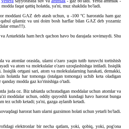
,
Venera
sayyorasida suv va
ammiak
- gaz bo'ladi. Yerda ammiak -
odda faqat qattiq holatda, ya'ni, muz shaklida bo'ladi.
, biror moddani GAZ deb atash uchun, u -100 °C haroratda ham gaz
deb qabul qilamiz va uni doim bosh harflar bilan GAZ deb yozamiz
dalar emas!!!).
ka va Antarktida ham hech qachon havo bu darajada sovimaydi. Shu
 va atomlar orasida, ularni o'zaro yaqin tutib turuvchi tortishish
sayadi va atom va molekulalar o'zaro uzoqlashishga intiladi. Issiqlik
. Issiqlik ortgani sari, atom va molekulalarning harakati, demakki,
rkin holatda har tomonga (istalgan tomonga) uchib keta oladigan
 qanday modda gaz ko'rinishiga o'tadi.
atda juda oz. Biz tabiatda uchratadigan moddalar uchun atomlar va
a ba'zi moddalar uchun, oddiy quyoshli kundagi havo harorat bunga
 tez uchib ketadi; ya'ni, gazga aylanib ketadi.
ovuqdagi harorat ham ularni gazsimon holati uchun yetarli bo'ladi.
rofidagi elektronlar bir necha qatlam, yoki, qobiq, yoki, pog'ona