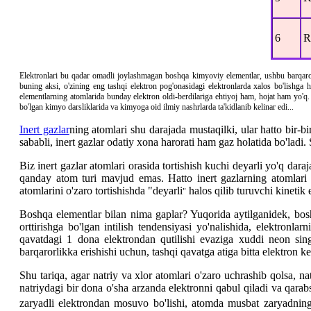
6
R
Elektronlari bu qadar omadli joylashmagan boshqa kimyoviy elementlar, ushbu barqaror h
buning aksi, o'zining eng tashqi elektron pog'onasidagi elektronlarda xalos bo'lishga h
elementlarning atomlarida bunday elektron oldi-berdilariga ehtiyoj ham, hojat ham yo'
bo'lgan kimyo darsliklarida va kimyoga oid ilmiy nashrlarda ta'kidlanib kelinar edi...
Inert gazlar
ning atomlari shu darajada mustaqilki, ular hatto bir-
sababli, inert gazlar odatiy xona harorati ham gaz holatida bo'lad
Biz inert gazlar atomlari orasida tortishish kuchi deyarli yo'q dar
qanday atom turi mavjud emas. Hatto inert gazlarning atomlari ha
atomlarini o'zaro tortishishda "deyarli
halos qilib turuvchi kinetik 
"
Boshqa elementlar bilan nima gaplar? Yuqorida aytilganidek, bosh
orttirishga bo'lgan intilish tendensiyasi yo'nalishida, elektronla
qavatdagi 1 dona elektrondan qutilishi evaziga xuddi neon sing
barqarorlikka erishishi uchun, tashqi qavatga atiga bitta elektron 
Shu tariqa, agar natriy va xlor atomlari o'zaro uchrashib qolsa, n
natriydagi bir dona o'sha arzanda elektronni qabul qiladi va qara
zaryadli elektrondan mosuvo bo'lishi, atomda musbat zaryadning 