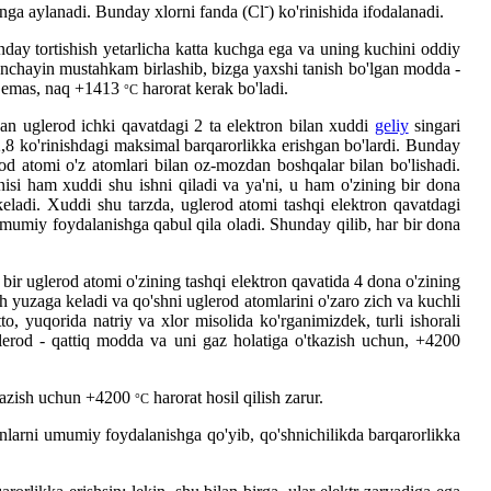
-
ionga aylanadi. Bunday xlorni fanda (Cl
) ko'rinishida ifodalanadi.
 Bunday tortishish yetarlicha katta kuchga ega va uning kuchini oddiy
n anchayin mustahkam birlashib, bizga yaxshi tanish bo'lgan modda -
o'p emas, naq +1413
harorat kerak bo'ladi.
°C
an uglerod ichki qavatdagi 2 ta elektron bilan xuddi
geliy
singari
 2,8 ko'rinishdagi maksimal barqarorlikka erishgan bo'lardi. Bunday
rod atomi o'z atomlari bilan oz-mozdan boshqalar bilan bo'lishadi.
isi ham xuddi shu ishni qiladi va ya'ni, u ham o'zining bir dona
eladi. Xuddi shu tarzda, uglerod atomi tashqi elektron qavatdagi
 umumiy foydalanishga qabul qila oladi. Shunday qilib, har bir dona
bir uglerod atomi o'zining tashqi elektron qavatida 4 dona o'zining
sh yuzaga keladi va qo'shni uglerod atomlarini o'zaro zich va kuchli
o, yuqorida natriy va xlor misolida ko'rganimizdek, turli ishorali
 uglerod - qattiq modda va uni gaz holatiga o'tkazish uchun, +4200
'tkazish uchun +4200
harorat hosil qilish zarur.
°C
ronlarni umumiy foydalanishga qo'yib, qo'shnichilikda barqarorlikka