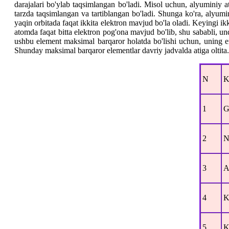
darajalari bo'ylab taqsimlangan bo'ladi. Misol uchun, alyuminiy 
tarzda taqsimlangan va tartiblangan bo'ladi. Shunga ko'ra, alyumi
yaqin orbitada faqat ikkita elektron mavjud bo'la oladi. Keyingi i
atomda faqat bitta elektron pog'ona mavjud bo'lib, shu sababli, und
ushbu element maksimal barqaror holatda bo'lishi uchun, uning en
Shunday maksimal barqaror elementlar davriy jadvalda atiga oltita.
N
K
1
G
2
N
3
A
4
K
5
K