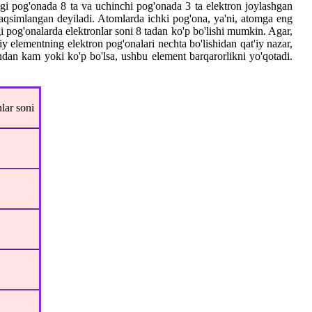
ngi pog'onada 8 ta va uchinchi pog'onada 3 ta elektron joylashgan
 taqsimlangan deyiladi. Atomlarda ichki pog'ona, ya'ni, atomga eng
i pog'onalarda elektronlar soni 8 tadan ko'p bo'lishi mumkin. Agar,
iy elementning elektron pog'onalari nechta bo'lishidan qat'iy nazar,
ndan kam yoki ko'p bo'lsa, ushbu element barqarorlikni yo'qotadi.
lar soni