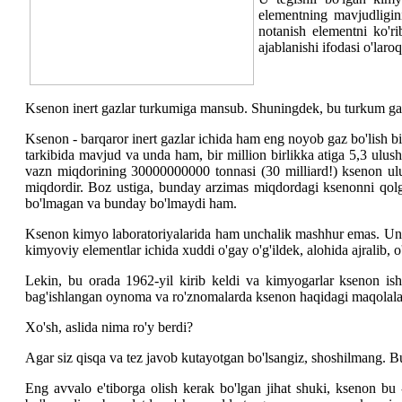
elementning mavjudligini
notanish elementni ko'
ajablanishi ifodasi o'lar
Ksenon inert gazlar turkumiga mansub. Shuningdek, bu turkum gazl
Ksenon - barqaror inert gazlar ichida ham eng noyob gaz bo'lish 
tarkibida mavjud va unda ham, bir million birlikka atiga 5,3 ul
vazn miqdorining 30000000000 tonnasi (30 milliard!) ksenon ulus
miqdordir. Boz ustiga, bunday arzimas miqdordagi ksenonni qolg
bo'lmagan va bunday bo'lmaydi ham.
Ksenon kimyo laboratoriyalarida ham unchalik mashhur emas. Unin
kimyoviy elementlar ichida xuddi o'gay o'g'ildek, alohida ajralib
Lekin, bu orada 1962-yil kirib keldi va kimyogarlar ksenon ish
bag'ishlangan oynoma va ro'znomalarda ksenon haqidagi maqolalar 
Xo'sh, aslida nima ro'y berdi?
Agar siz qisqa va tez javob kutayotgan bo'lsangiz, shoshilmang.
Eng avvalo e'tiborga olish kerak bo'lgan jihat shuki, ksenon bu 