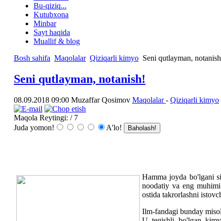
Bu-qiziq...
Kutubxona
Minbar
Sayt haqida
Muallif & blog
Bosh sahifa
Maqolalar
Qiziqarli kimyo
Seni qutlayman, notanish
Seni qutlayman, notanish!
08.09.2018 09:00
Muzaffar Qosimov
Maqolalar
-
Qiziqarli kimyo
Maqola Reytingi:
/ 7
Juda yomon!
A'lo!
Hamma joyda bo'lgani sin
noodatiy va eng muhimi -
ostida takrorlashni istovc
Ilm-fandagi bunday miso
U tegishli bo'lgan kim