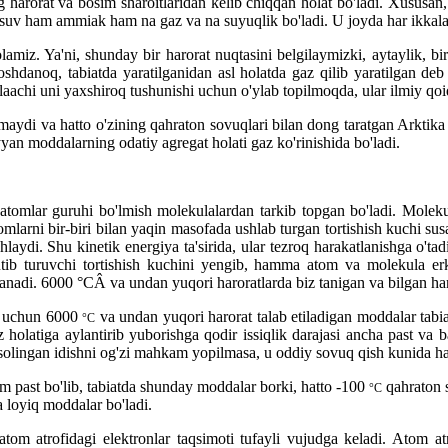
arorat va bosim sharoitlaridan kelib chiqqan holat bo'ladi. Xususan
 suv ham ammiak ham na gaz va na suyuqlik bo'ladi. U joyda har ikkala m
 olamiz. Ya'ni, shunday bir harorat nuqtasini belgilaymizki, aytaylik
oshdanoq, tabiatda yaratilganidan asl holatda gaz qilib yaratilgan 
aachi uni yaxshiroq tushunishi uchun o'ylab topilmoqda, ular ilmiy qoi
lmaydi va hatto o'zining qahraton sovuqlari bilan dong taratgan Arkti
an moddalarning odatiy agregat holati gaz ko'rinishida bo'ladi.
tomlar guruhi bo'lmish molekulalardan tarkib topgan bo'ladi. Molekula
tomlarni bir-biri bilan yaqin masofada ushlab turgan tortishish kuchi su
ydi. Shu kinetik energiya ta'sirida, ular tezroq harakatlanishga o'tadi
 tutib turuvchi tortishish kuchini yengib, hamma atom va molekula e
adi. 6000 °CÂ va undan yuqori haroratlarda biz tanigan va bilgan har
sh uchun 6000
va undan yuqori harorat talab etiladigan moddalar tabi
°C
az holatiga aylantirib yuborishga qodir issiqlik darajasi ancha past v
 solingan idishni og'zi mahkam yopilmasa, u oddiy sovuq qish kunida ham
m past bo'lib, tabiatda shunday moddalar borki, hatto -100
qahraton s
°C
loyiq moddalar bo'ladi.
tom atrofidagi elektronlar taqsimoti tufayli vujudga keladi. Atom at