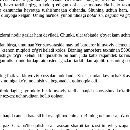
, havo tarkibi qizg'in tadqiq etilgan o'sha asr mobaynida hatto tax
rib ozmuncha hayratga tushishmagan o'shanda. Shuning uchun ham
oq dunyoga kelgan. Uning ma'nosi yunon tilidagi
notanish, begona
va
g'a
arni nodir gazlar ham deyiladi. Chunki, ular tabiatda g'oyat kam uchr
bilan birga, umuman Yer sayyorasida mavjud barqaror kimyoviy element
ush ksenon miqdori to'g'ri keladi xolos. Bizning atmosfera taxminan 5
higa to'g'ri keladi. Bir qarashda bu ham juda katta raqamdek ko'rinad
an ulkan miqdordagi atmosfera gazlari tarkibidan ajratib olishning 
g fizik va kimyoviy xossalari aniqlandi. Xo'sh, undan keyincha? Kas
, o'z nomiga ko'ra notanish va begonadek qolmoqda edi.
tirokidagi g'ayrioddiy bir kimyoviy tajriba haqida shov-shuv ko'tari
tez-tez uchraydigan bo'lib qolgan.
 Bu haqida ancha batafsil hikoya qilmoqchiman. Buning uchun esa, o'z
- gaz. Gaz bo'lib qolish esa - asosan sharoit taqozosi tufayli yuzaga