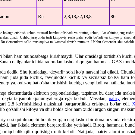
adon
Rn
2,8,18,32,18,8
86
olatga erishish uchun muttasil harakat qilishadi va buning uchun, ular o'zining eng tashqi el
arakat qiladi. Ushbu jarayonda turli kimyoviy reaksiyalar sodir bo'ladi va kimyoviy shakl al
q. Bu elementlarni to'liq mustaqil va mukammal deyish mumkin. Ushbu elementlar shu sababli 
biri bilan ham munosabatga kirishmaydi. Ular orasidagi tortishish kuchi
i. Sanab o'tilganlar ichida radondan tashqari qolgan hammasi GAZ modda
ajada dedik. Shu jumladagi
deyarli
so'zi ko'p narsani hal qiladi. Chunk
"
"
m juda-juda kichik, favqulodda kichik va sezilarsiz bo'lsa ham torti
energiya, oxir-oqibat o'sha tortishish kuchiga yengiladi va natijada, iner
qa elementlarda elektron pog'onalaridagi taqsimot bu darajada maksim
rni qayta taqsimoti qonuniyatlariga ega bo'ladi. Masalan,
natriy
element
ari 2,8 ko'rinishidagi maksimal barqarorlikka erishgan bo'lar edi.
X
kelib qo'shilishi kifoya va shu holda xlor ham xuddi argon singari maksim
atriy o'zi qutulmoqchi bo'lib yurgan eng tashqi bir dona arzanda elektro
bsizki, har ikkala element barqarorlikka yetishadi. Biroq, hammasi bunc
ortiqchalik qilib qolishiga olib keladi. Natijada, natriy atomi musb