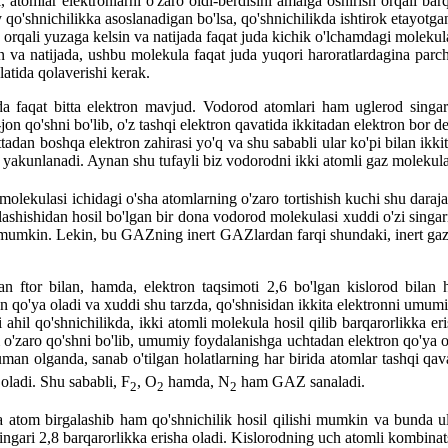
i, atomlar elektronlarni o'zaro oldi-berdisini amalga oshirish orqali bar
 qo'shnichilikka asoslanadigan bo'lsa, qo'shnichilikda ishtirok etayotga
orqali yuzaga kelsin va natijada faqat juda kichik o'lchamdagi moleku
 va natijada, ushbu molekula faqat juda yuqori haroratlardagina parcha
atida qolaverishi kerak.
 faqat bitta elektron mavjud. Vodorod atomlari ham uglerod singari 
on qo'shni bo'lib, o'z tashqi elektron qavatida ikkitadan elektron bor d
tadan boshqa elektron zahirasi yo'q va shu sababli ular ko'pi bilan ikki
 yakunlanadi. Aynan shu tufayli biz vodorodni ikki atomli gaz molekula
lekulasi ichidagi o'sha atomlarning o'zaro tortishish kuchi shu daraja
lashishidan hosil bo'lgan bir dona vodorod molekulasi xuddi o'zi singar
umkin. Lekin, bu GAZning inert GAZlardan farqi shundaki, inert gazl
an ftor bilan, hamda, elektron taqsimoti 2,6 bo'lgan kislorod bilan
n qo'ya oladi va xuddi shu tarzda, qo'shnisidan ikkita elektronni umumi
 ahil qo'shnichilikda, ikki atomli molekula hosil qilib barqarorlikka
m o'zaro qo'shni bo'lib, umumiy foydalanishga uchtadan elektron qo'ya o
man olganda, sanab o'tilgan holatlarning har birida atomlar tashqi qava
 oladi. Shu sababli, F
, O
hamda, N
ham GAZ sanaladi.
2
2
2
hta atom birgalashib ham qo'shnichilik hosil qilishi mumkin va bunda 
ingari 2,8 barqarorlikka erisha oladi. Kislorodning uch atomli kombinats