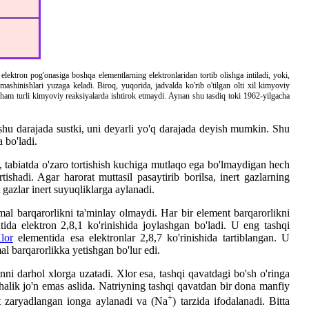
ektron pog'onasiga boshqa elementlarning elektronlaridan tortib olishga intiladi, yoki,
mashinishlari yuzaga keladi. Biroq, yuqorida, jadvalda ko'rib o'tilgan olti xil kimyoviy
ham turli kimyoviy reaksiyalarda ishtirok etmaydi. Aynan shu tasdiq toki 1962-yilgacha
 shu darajada sustki, uni deyarli yo'q darajada deyish mumkin. Shu
 bo'ladi.
i, tabiatda o'zaro tortishish kuchiga mutlaqo ega bo'lmaydigan hech
shadi. Agar harorat muttasil pasaytirib borilsa, inert gazlarning
t gazlar inert suyuqliklarga aylanadi.
al barqarorlikni ta'minlay olmaydi. Har bir element barqarorlikni
ida elektron 2,8,1 ko'rinishida joylashgan bo'ladi. U eng tashqi
lor
elementida esa elektronlar 2,8,7 ko'rinishida tartiblangan. U
al barqarorlikka yetishgan bo'lur edi.
nni darhol xlorga uzatadi. Xlor esa, tashqi qavatdagi bo'sh o'ringa
halik jo'n emas aslida. Natriyning tashqi qavatdan bir dona manfiy
+
at zaryadlangan ionga aylanadi va (Na
) tarzida ifodalanadi. Bitta