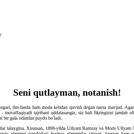
!
Seni qutlayman, notanish!
gari, ilm-fanda ham moda ketidan quvish degan narsa mavjud. Agar si
 muvaffaqiyatli tajribani uddalasangiz, siz hali fikringizni jamlab ol
hi bir gala odamlar paydo bo'ladi.
llar talaygina. Xususan, 1898-yilda Uilyam Ramzay va Moris Uilyam T
yoviy element guruhidagi boshqa elementlar singari, ksenon ham s