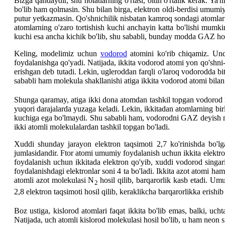
Bizga qandaydir, shu holatlarning o'rtasi, oltin o'rtalik kerak. Ya'n
bo'lib ham qolmasin. Shu bilan birga, elektron oldi-berdisi umumiy
putur yetkazmasin. Qo'shnichilik nisbatan kamroq sondagi atomlar 
atomlarning o'zaro tortishish kuchi anchayin katta bo'lishi mumkin
kuchi esa ancha kichik bo'lib, shu sababli, bunday modda GAZ hol
Keling, modelimiz uchun
vodorod
atomini ko'rib chiqamiz. Unda
foydalanishga qo'yadi. Natijada, ikkita vodorod atomi yon qo'shni-j
erishgan deb tutadi. Lekin, ugleroddan farqli o'laroq vodorodda bit
sababli ham molekula shakllanishi atiga ikkita vodorod atomi bilan
Shunga qaramay, atiga ikki dona atomdan tashkil topgan vodorod mo
yuqori darajalarda yuzaga keladi. Lekin, ikkitadan atomlarning bir
kuchiga ega bo'lmaydi. Shu sababli ham, vodorodni GAZ deyish m
ikki atomli molekulalardan tashkil topgan bo'ladi.
Xuddi shunday jarayon elektron taqsimoti 2,7 ko'rinishda bo'lg
jumlasidandir. Ftor atomi umumiy foydalanish uchun ikkita elektro
foydalanish uchun ikkitada elektron qo'yib, xuddi vodorod singari
foydalanishdagi elektronlar soni 4 ta bo'ladi. Ikkita azot atomi ha
atomli azot molekulasi N
hosil qilib, barqarorlik kasb etadi. Umu
2
2,8 elektron taqsimoti hosil qilib, keraklikcha barqarorlikka erishib
Boz ustiga, kislorod atomlari faqat ikkita bo'lib emas, balki, uc
Natijada, uch atomli kislorod molekulasi hosil bo'lib, u ham neon s