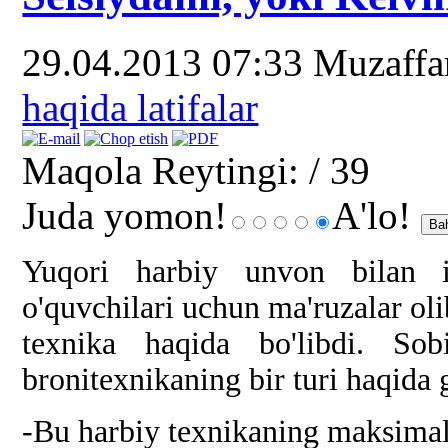
29.04.2013 07:33
Muzaff
haqida latifalar
Maqola Reytingi:
/ 39
Juda yomon!
A'lo!
Yuqori harbiy unvon bilan i
o'quvchilari uchun ma'ruzalar oli
texnika haqida bo'libdi. So
bronitexnikaning bir turi haqida 
-Bu harbiy texnikaning maksimal 