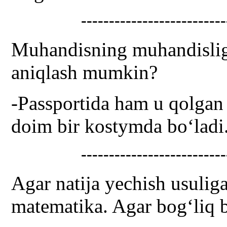
--------------------------
Muhandisning muhandislig
aniqlash mumkin?
-Passportida ham u qolgan 
doim bir kostymda bo‘ladi
--------------------------
Agar natija yechish usulig
matematika. Agar bog‘liq b