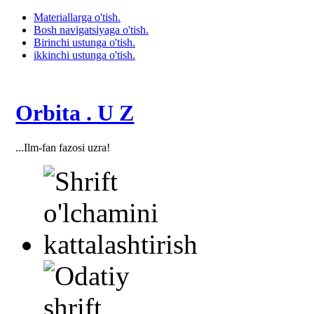
Materiallarga o'tish.
Bosh navigatsiyaga o'tish.
Birinchi ustunga o'tish.
ikkinchi ustunga o'tish.
Orbita . U Z
...Ilm-fan fazosi uzra!