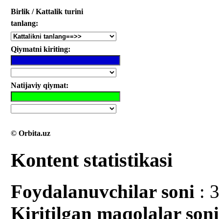
Birlik / Kattalik turini
tanlang:
Qiymatni kiriting:
Natijaviy qiymat:
© Orbita.uz
Kontent statistikasi
Foydalanuvchilar soni
: 
Kiritilgan mаqolalar son