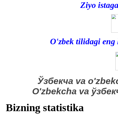
Ziyo istag
O'zbek tilidagi eng
​Ўзбекча va o'zbek
O'zbekcha va ўзбе
Bizning statistika