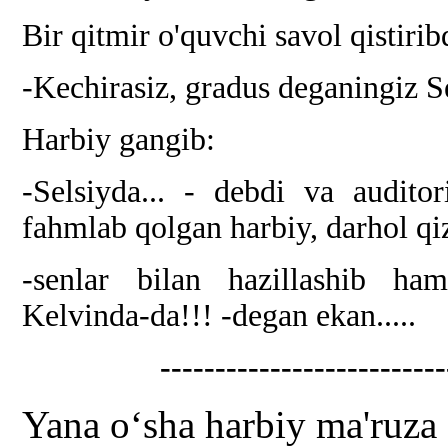
Bir qitmir o'quvchi savol qistirib
-Kechirasiz, gradus deganingiz 
Harbiy gangib:
-Selsiyda... - debdi va auditor
fahmlab qolgan harbiy, darhol qi
-senlar bilan hazillashib ha
Kelvinda-da!!! -degan ekan.....
--------------------------
Yana o‘sha harbiy ma'ruza 