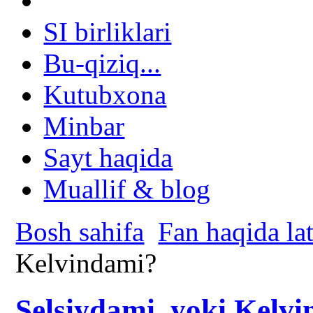
SI birliklari
Bu-qiziq...
Kutubxona
Minbar
Sayt haqida
Muallif & blog
Bosh sahifa
Fan haqida lat
Kelvindami?
Selsiydami, yoki Kelv