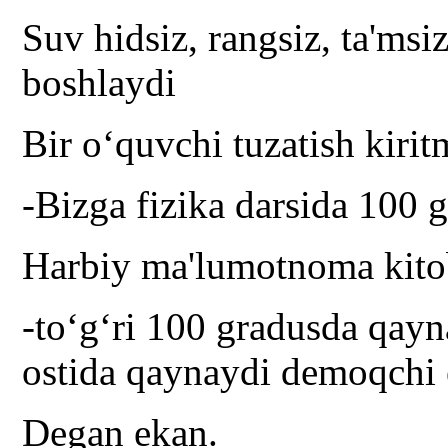
Suv hidsiz, rangsiz, ta'ms
boshlaydi
Bir o‘quvchi tuzatish kirit
-Bizga fizika darsida 100 
Harbiy ma'lumotnoma kitob
-to‘g‘ri 100 gradusda qayn
ostida qaynaydi demoqchi
Degan ekan.