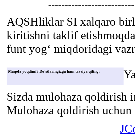
--------------------------
AQSHliklar SI xalqaro birli
kiritishni taklif etishmoqd
funt yog‘ miqdoridagi vaz
Ya
Maqola yoqdimi? Do'stlaringizga ham tavsiya qiling:
Sizda mulohaza qoldirish 
Mulohaza qoldirish uchun s
JC