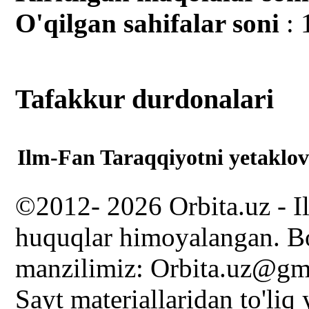
O'qilgan sahifalar soni
: 
Tafakkur durdonalari
Ilm-Fan Taraqqiyotni yetaklov
©2012- 2026 Orbita.uz - I
huquqlar himoyalangan. Bo
manzilimiz: Orbita.uz@gm
Sayt materiallaridan to'liq