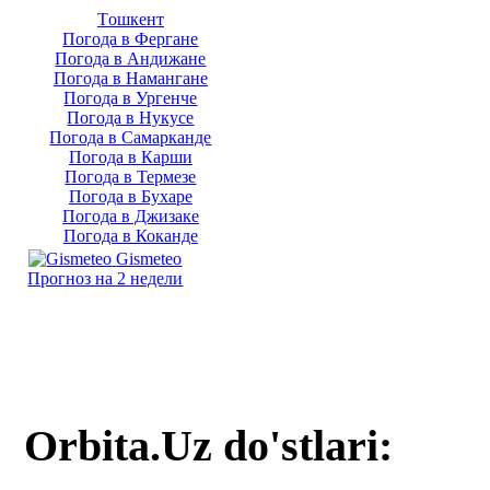
Тoшкент
Погода в Фергане
Погода в Андижане
Погода в Намангане
Погода в Ургенче
Погода в Нукусе
Погода в Самарканде
Погода в Карши
Погода в Термезе
Погода в Бухаре
Погода в Джизаке
Погода в Коканде
Gismeteo
Прогноз на 2 недели
Orbita.Uz do'stlari: