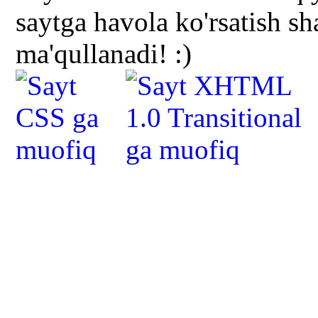
saytga havola ko'rsatish s
ma'qullanadi! :)