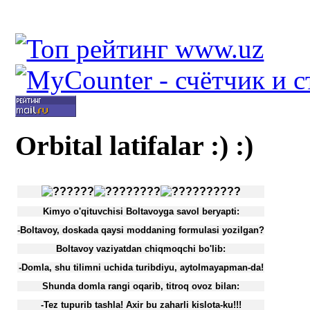
Orbital latifalar :) :)
Kimyo o'qituvchisi Boltavoyga savol beryapti:
-Boltavoy, doskada qaysi moddaning formulasi yozilgan?
Boltavoy vaziyatdan chiqmoqchi bo'lib:
-Domla, shu tilimni uchida turibdiyu, aytolmayapman-da!
Shunda domla rangi oqarib, titroq ovoz bilan:
-Tez tupurib tashla! Axir bu zaharli kislota-ku!!!