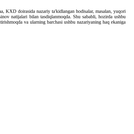
a, KXD doirasida nazariy ta'kidlangan hodisalar, masalan, yuqori
 sinov natijalari bilan tasdiqlanmoqda. Shu sababli, hozirda ushbu
shtirishmoqda va ularning barchasi ushbu nazariyaning haq ekaniga