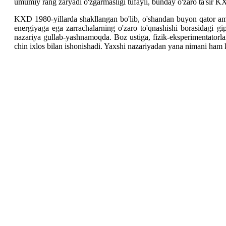
umumiy rang zaryadi o'zgarmasligi tufayli, bunday o'zaro ta'sir KX
KXD 1980-yillarda shakllangan bo'lib, o'shandan buyon qator ama
energiyaga ega zarrachalarning o'zaro to'qnashishi borasidagi gip
nazariya gullab-yashnamoqda. Boz ustiga, fizik-eksperimentatorla
chin ixlos bilan ishonishadi. Yaxshi nazariyadan yana nimani ha