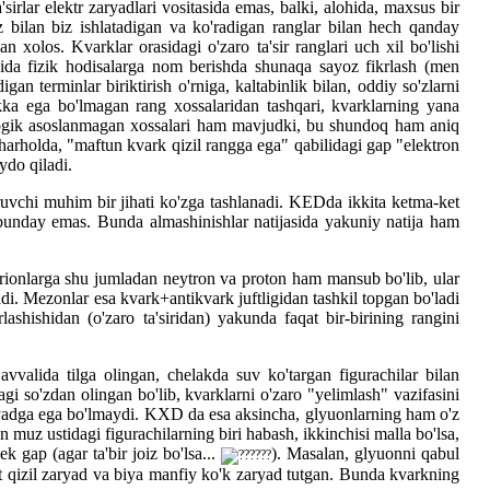
lar elektr zaryadlari vositasida emas, balki, alohida, maxsus bir
 bilan biz ishlatadigan va ko'radigan ranglar bilan hech qanday
 xolos. Kvarklar orasidagi o'zaro ta'sir ranglari uch xil bo'lishi
rasida fizik hodisalarga nom berishda shunaqa sayoz fikrlash (men
n terminlar biriktirish o'rniga, kaltabinlik bilan, oddiy so'zlarni
likka ega bo'lmagan rang xossalaridan tashqari, kvarklarning yana
ologik asoslanmagan xossalari ham mavjudki, bu shundoq ham aniq
harholda, "maftun kvark qizil rangga ega" qabilidagi gap "elektron
ydo qiladi.
uvchi muhim bir jihati ko'zga tashlanadi. KEDda ikkita ketma-ket
a bunday emas. Bunda almashinishlar natijasida yakuniy natija ham
rionlarga shu jumladan neytron va proton ham mansub bo'lib, ular
iladi. Mezonlar esa kvark+antikvark juftligidan tashkil topgan bo'ladi
ishidan (o'zaro ta'siridan) yakunda faqat bir-birining rangini
vvalida tilga olingan, chelakda suv ko'targan figurachilar bilan
gi so'zdan olingan bo'lib, kvarklarni o'zaro "yelimlash" vazifasini
 zaryadga ega bo'lmaydi. KXD da esa aksincha, glyuonlarning ham o'z
n muz ustidagi figurachilarning biri habash, ikkinchisi malla bo'lsa,
k gap (agar ta'bir joiz bo'lsa...
). Masalan, glyuonni qabul
at qizil zaryad va biya manfiy ko'k zaryad tutgan. Bunda kvarkning