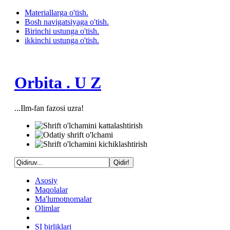
Materiallarga o'tish.
Bosh navigatsiyaga o'tish.
Birinchi ustunga o'tish.
ikkinchi ustunga o'tish.
Orbita . U Z
...Ilm-fan fazosi uzra!
Asosiy
Maqolalar
Ma'lumotnomalar
Olimlar
SI birliklari