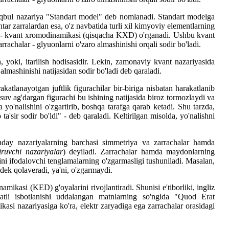
maqbul nazariya "Standart model" deb nomlanadi. Standart modelga
ntar zarralardan esa, o'z navbatida turli xil kimyoviy elementlarning
imi - kvant xromodinamikasi (qisqacha KXD) o'rganadi. Ushbu kvant
rrachalar - glyuonlarni o'zaro almashinishi orqali sodir bo'ladi.
, yoki, itarilish hodisasidir. Lekin, zamonaviy kvant nazariyasida
lmashinishi natijasidan sodir bo'ladi deb qaraladi.
tlanayotgan juftlik figurachilar bir-biriga nisbatan harakatlanib
 suv ag'dargan figurachi bu ishining natijasida biroz tormozlaydi va
 yo'nalishini o'zgartirib, boshqa tarafga qarab ketadi. Shu tarzda,
ta'sir sodir bo'ldi" - deb qaraladi. Keltirilgan misolda, yo'nalishni
Bunday nazariyalarning barchasi simmetriya va zarrachalar hamda
iruvchi nazariyalar
) deyiladi. Zarrachalar hamda maydonlarning
ini ifodalovchi tenglamalarning o'zgarmasligi tushuniladi. Masalan,
idek qolaveradi, ya'ni, o'zgarmaydi.
mikasi (KED) g'oyalarini rivojlantiradi. Shunisi e'tiborliki, ingliz
atli isbotlanishi uddalangan matnlarning so'ngida "Quod Erat
asi nazariyasiga ko'ra, elektr zaryadiga ega zarrachalar orasidagi