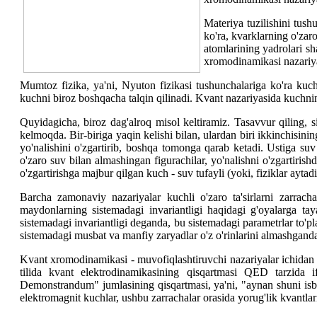
Materiya tuzilishini tus
ko'ra, kvarklarning o'zaro
atomlarining yadrolari s
xromodinamikasi nazariyasi
Mumtoz fizika, ya'ni, Nyuton fizikasi tushunchalariga ko'ra kuch 
kuchni biroz boshqacha talqin qilinadi. Kvant nazariyasida kuchning
Quyidagicha, biroz dag'alroq misol keltiramiz. Tasavvur qiling, 
kelmoqda. Bir-biriga yaqin kelishi bilan, ulardan biri ikkinchisini
yo'nalishini o'zgartirib, boshqa tomonga qarab ketadi. Ustiga suv 
o'zaro suv bilan almashingan figurachilar, yo'nalishni o'zgartirishd
o'zgartirishga majbur qilgan kuch - suv tufayli (yoki, fiziklar ayta
Barcha zamonaviy nazariyalar kuchli o'zaro ta'sirlarni zarrach
maydonlarning sistemadagi invariantligi haqidagi g'oyalarga t
sistemadagi invariantligi deganda, bu sistemadagi parametrlar to'p
sistemadagi musbat va manfiy zaryadlar o'z o'rinlarini almashganda 
Kvant xromodinamikasi - muvofiqlashtiruvchi nazariyalar ichidan eng
tilida kvant elektrodinamikasining qisqartmasi QED tarzida 
Demonstrandum" jumlasining qisqartmasi, ya'ni, "aynan shuni isbot
elektromagnit kuchlar, ushbu zarrachalar orasida yorug'lik kvantlari