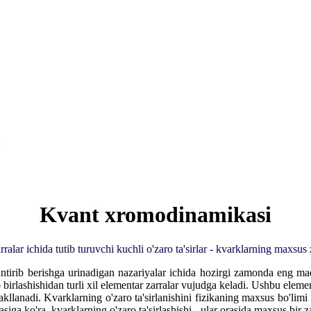
Kvant xromodinamikasi
ralar ichida tutib turuvchi kuchli o'zaro ta'sirlar - kvarklarning maxsus
huntirib berishga urinadigan nazariyalar ichida hozirgi zamonda eng 
 birlashishidan turli xil elementar zarralar vujudga keladi. Ushbu eleme
hakllanadi. Kvarklarning o'zaro ta'sirlanishini fizikaning maxsus bo'l
ga ko'ra, kvarklarning o'zaro ta'sirlashishi - ular orasida maxsus bir za