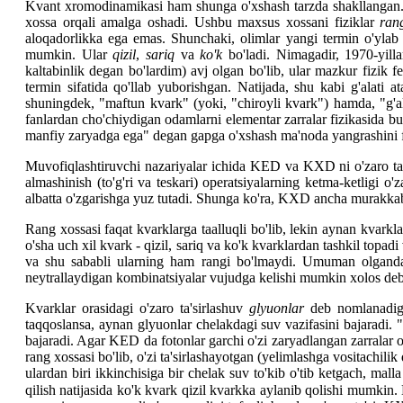
Kvant xromodinamikasi ham shunga o'xshash tarzda shakllangan. Fa
xossa orqali amalga oshadi. Ushbu maxsus xossani fiziklar
ra
aloqadorlikka ega emas. Shunchaki, olimlar yangi termin o'ylab to
mumkin. Ular
qizil
,
sariq
va
ko'k
bo'ladi. Nimagadir, 1970-yilla
kaltabinlik degan bo'lardim) avj olgan bo'lib, ular mazkur fizik f
termin sifatida qo'llab yuborishgan. Natijada, shu kabi g'alati 
shuningdek, "maftun kvark" (yoki, "chiroyli kvark") hamda, "g'
fanlardan cho'chiydigan odamlarni elementar zarralar fizikasida b
manfiy zaryadga ega" degan gapga o'xshash ma'noda yangrashini fi
Muvofiqlashtiruvchi nazariyalar ichida KED va KXD ni o'zaro taq
almashinish (to'g'ri va teskari) operatsiyalarning ketma-ketligi
albatta o'zgarishga yuz tutadi. Shunga ko'ra, KXD ancha murakkab
Rang xossasi faqat kvarklarga taalluqli bo'lib, lekin aynan kvarkl
o'sha uch xil kvark - qizil, sariq va ko'k kvarklardan tashkil topadi
va shu sababli ularning ham rangi bo'lmaydi. Umuman olganda, 
neytrallaydigan kombinatsiyalar vujudga kelishi mumkin xolos deb
Kvarklar orasidagi o'zaro ta'sirlashuv
glyuonlar
deb nomlanadigan
taqqoslansa, aynan glyuonlar chelakdagi suv vazifasini bajaradi. "
bajaradi. Agar KED da fotonlar garchi o'zi zaryadlangan zarralar o
rang xossasi bo'lib, o'zi ta'sirlashayotgan (yelimlashga vositachili
ulardan biri ikkinchisiga bir chelak suv to'kib o'tib ketgach, malla
qilish natijasida ko'k kvark qizil kvarkka aylanib qolishi mumkin