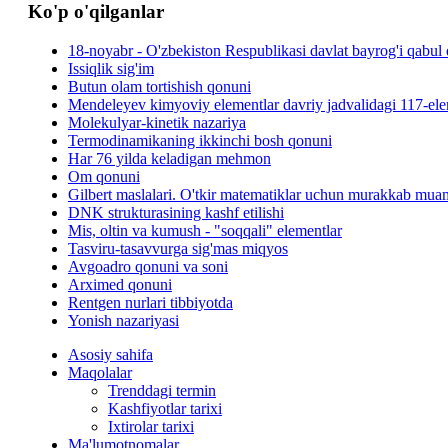
Ko'p o'qilganlar
18-noyabr - O'zbekiston Respublikasi davlat bayrog'i qabul 
Issiqlik sig'im
Butun olam tortishish qonuni
Mendeleyev kimyoviy elementlar davriy jadvalidagi 117-elem
Molekulyar-kinetik nazariya
Termodinamikaning ikkinchi bosh qonuni
Har 76 yilda keladigan mehmon
Om qonuni
Gilbert maslalari. O'tkir matematiklar uchun murakkab mua
DNK strukturasining kashf etilishi
Mis, oltin va kumush - "soqqali" elementlar
Tasviru-tasavvurga sig'mas miqyos
Avgoadro qonuni va soni
Arximed qonuni
Rentgen nurlari tibbiyotda
Yonish nazariyasi
Asosiy sahifa
Maqolalar
Trenddagi termin
Kashfiyotlar tarixi
Ixtirolar tarixi
Ma'lumotnomalar