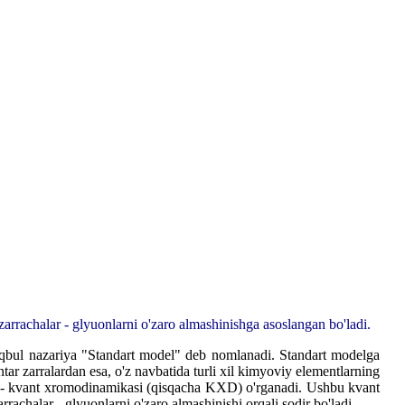
 zarrachalar - glyuonlarni o'zaro almashinishga asoslangan bo'ladi.
maqbul nazariya "Standart model" deb nomlanadi. Standart modelga
ntar zarralardan esa, o'z navbatida turli xil kimyoviy elementlarning
imi - kvant xromodinamikasi (qisqacha KXD) o'rganadi. Ushbu kvant
rrachalar - glyuonlarni o'zaro almashinishi orqali sodir bo'ladi.