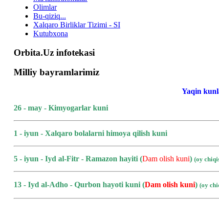
Olimlar
Bu-qiziq...
Xalqaro Birliklar Tizimi - SI
Kutubxona
Orbita.Uz infotekasi
Milliy bayramlarimiz
Yaqin kunl
26 - may - Kimyogarlar kuni
1 - iyun - Xalqaro bolalarni himoya qilish kuni
5 - iyun - Iyd al-Fitr - Ramazon hayiti (
Dam olish kuni
)
(oy chiq
13 - Iyd al-Adho - Qurbon hayoti kuni
(
Dam olish kuni
)
(oy ch