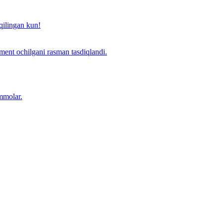
qilingan kun!
ent ochilgani rasman tasdiqlandi.
mmolar.