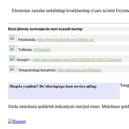
Elementar zarralar tarkibidagi kvarklarning o'zaro ta'sirni Fey
Bizni ijtimoiy tarmoqlarda ham kuzatib boring:
Feysbukda:
https://www.facebook.com/Orbita.Uz/
Tvitterda:
@OrbitaUz
Google+ :
https://plus.google.com/104225891102513041205/posts/
Telegramdagi kanalimiz:
https://telegram.me/OrbitaUz
Yang
Maqola yoqdimi? Do'stlaringizga ham tavsiya qiling:
Sizda mulohaza qoldirish imkoniyati mavjud emas. Mulohaza qoldir