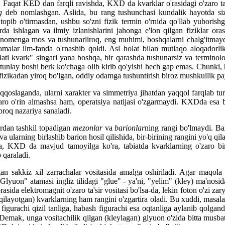
qat KED dan farqli ravishda, KXD da kvarklar o'rasidagi o'zaro ta'sir
ng
deb nomlashgan. Aslida, bu rang tushunchasi kundalik hayotda siz
pib o'tirmasdan, ushbu so'zni fizik termin o'rnida qo'llab yuborishgan
rda ishlagan va ilmiy izlanishlarini jahonga e'lon qilgan fiziklar o
enomenga mos va tushunarliroq, eng muhimi, boshqalarni chalg'itmaydiga
atamalar ilm-fanda o'rnashib qoldi. Asl holat bilan mutlaqo aloqador
alati kvark" singari yana boshqa, bir qarashda tushunarsiz va termin
utunlay boshi berk ko'chaga olib kirib qo'yishi hech gap emas. Chunki, 
zikadan yiroq bo'lgan, oddiy odamga tushuntirish biroz mushkullik pa
qoslaganda, ularni xarakter va simmetriya jihatdan yaqqol farqlab tur
 o'zaro o'rin almashsa ham, operatsiya natijasi o'zgarmaydi. KXDda es
roq nazariya sanaladi.
ardan tashkil topadigan
mezonlar
va
barionlar
ning rangi bo'lmaydi. Ba
 va ularning birlashib barion hosil qilishida, bir-birining rangini yo'q q
KXD da mavjud tamoyilga ko'ra, tabiatda kvarklarning o'zaro birlash
 qaraladi.
 sakkiz xil zarrachalar vositasida amalga oshiriladi. Agar maqola a
Glyuon" atamasi ingliz tilidagi "glue" - ya'ni, "yelim" (kley) ma'nosida
rasida elektromagnit o'zaro ta'sir vositasi bo'lsa-da, lekin foton o'zi
k qilayotgan) kvarklarning ham rangini o'zgartira oladi. Bu xuddi, masala
 figurachi qizil tanliga, habash figurachi esa oqtanliga aylanib qolgande
. Demak, unga vositachilik qilgan (kleylagan) glyuon o'zida bitta musb