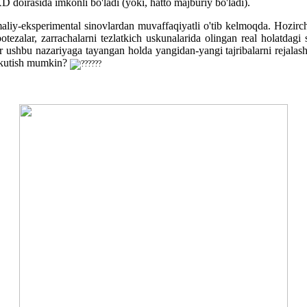
D doirasida imkonli bo'ladi (yoki, hatto majburiy bo'ladi).
liy-eksperimental sinovlardan muvaffaqiyatli o'tib kelmoqda. Hozirch
otezalar, zarrachalarni tezlatkich uskunalarida olingan real holatdagi
r ushbu nazariyaga tayangan holda yangidan-yangi tajribalarni rejala
m kutish mumkin?