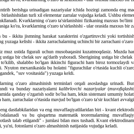
huntirib berishga urinadigan nazariyalar ichida hozirgi zamonda eng 
 birlashishidan turli xil elementar zarralar vujudga keladi. Ushbu eleme
hakllanadi. Kvarklarning o'zaro ta'sirlanishini fizikaning maxsus bo'l
ga ko'ra, kvarklarning o'zaro ta'sirlashishi - ular orasida maxsus bir za
bu - ikkita jismning harakat xarakterini o'zgartiruvchi yoki tortishish
 yuzaga kelishi - ikkita zarrachalarning uchinchi bir zarrachani o'zaro a
siz muz ustida figurali uchun musobaqasini kuzatmoqdasiz. Muzda haraka
ng ustiga bir chelak suv ag'darib yuboradi. Sherigining ustiga bir chelak
to'kilib, shalabbo bo'lgan ikkinchi figurachi ham biroz tormozlaydi va
i. Nyuton mexanikasida bu holatni "figurachilar o'rtasida kuchli o'zaro 
digandek, "suv vositasida") yuzaga keldi.
alarning o'zaro almashinish terminlari orqali asoslashga urinadi. 
ayandi va bunday nazariyalarni
kalibrlovchi nazariyalar
(
muvofiqlasht
lamida qanday o'zgarish sodir bo'lsa ham, lekin sistemani umumiy holat
ham, zarrachalar o'rtasida mavjud bo'lgan o'zaro ta'sir kuchlari avvalg
 dastlabkilaridan va eng muvaffaqiyatlilaridan biri - kvant elektrodina
ifodalanadi va bu qisqartma matematik teoremalarning muvaffaqiy
lash talab etilgandi" - jumlasi bilan mos tushadi. Kvant elektrodinamik
, ya'ni, fotonlarni o'zaro almashinish natijasida vujudga keladi.