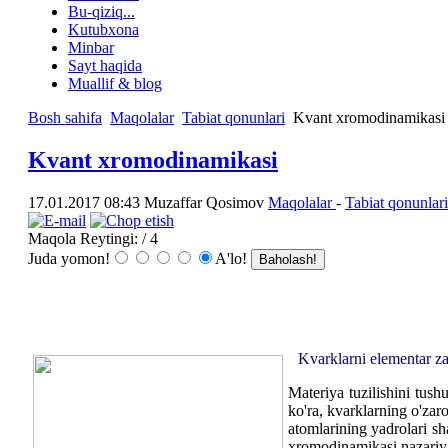
Bu-qiziq...
Kutubxona
Minbar
Sayt haqida
Muallif & blog
Bosh sahifa
Maqolalar
Tabiat qonunlari
Kvant xromodinamikasi
Kvant xromodinamikasi
17.01.2017 08:43
Muzaffar Qosimov
Maqolalar
-
Tabiat qonunlari
Maqola Reytingi:
/ 4
Juda yomon!
A'lo!
Kvarklarni elementar zar
Materiya tuzilishini tus
ko'ra, kvarklarning o'zaro
atomlarining yadrolari s
xromodinamikasi nazariyasi