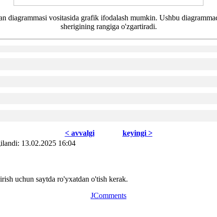
nman diagrammasi vositasida grafik ifodalash mumkin. Ushbu diagrammada
sherigining rangiga o'zgartiradi.
< avvаlgi
kеyingi >
ilаndi: 13.02.2025 16:04
ish uchun saytda ro'yxatdan o'tish kerak.
JComments