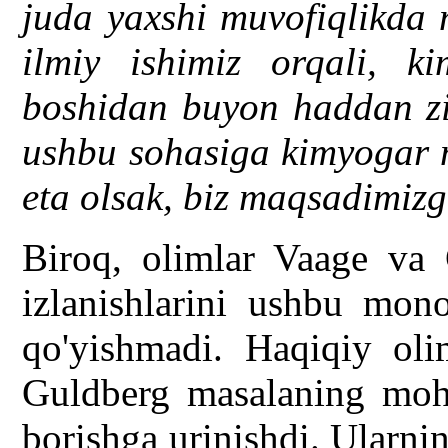
juda yaxshi muvofiqlikda 
ilmiy ishimiz orqali, ki
boshidan buyon haddan ziy
ushbu sohasiga kimyogar m
eta olsak, biz maqsadimizg
Biroq, olimlar Vaage va 
izlanishlarini ushbu mono
qo'yishmadi. Haqiqiy oli
Guldberg masalaning mohi
borishga urinishdi. Ularni