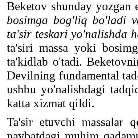
Beketov shunday yozgan 
bosimga bog'liq bo'ladi v
ta'sir teskari yo'nalishda
ta'siri massa yoki bosimg
ta'kidlab o'tadi. Beketovn
Devilning fundamental tad
ushbu yo'nalishdagi tadqiq
katta xizmat qildi.
Ta'sir etuvchi massalar q
navbatdagi muhim qadamni