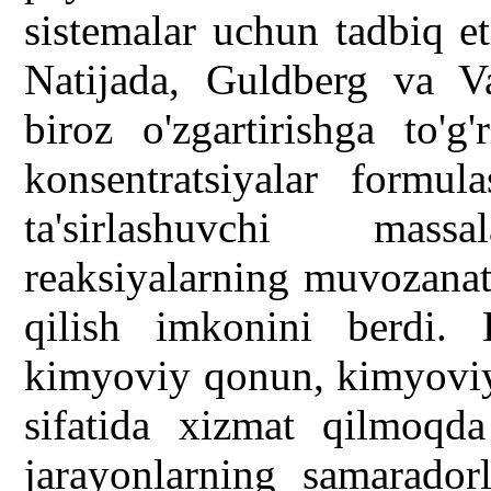
sistemalar uchun tadbiq e
Natijada, Guldberg va V
biroz o'zgartirishga to'g
konsentratsiyalar formula
ta'sirlashuvchi mas
reaksiyalarning muvozanat
qilish imkonini berdi
kimyoviy qonun, kimyoviy 
sifatida xizmat qilmoqda
jarayonlarning samaradorl