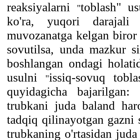
reaksiyalarni
toblash" u
"
ko'ra, yuqori darajali
muvozanatga kelgan biror 
sovutilsa, unda mazkur si
boshlangan ondagi holatid
usulni
issiq-sovuq tob
"
quyidagicha bajarilgan:
trubkani juda baland har
tadqiq qilinayotgan gazni 
trubkaning o'rtasidan jud