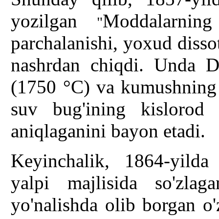
yozilgan
Moddalarning 
"
parchalanishi, yoxud disso
nashrdan chiqdi. Unda Dev
(1750 °C) va kumushning e
suv bug'ining kislorod 
aniqlaganini bayon etadi.
Keyinchalik, 1864-yilda
yalpi majlisida so'zla
yo'nalishda olib borgan o'