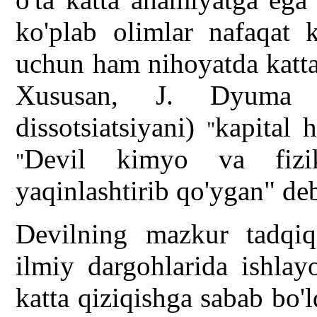
ko'plab olimlar nafaqat 
uchun ham nihoyatda katta
Xususan, J. Dyuma u
dissotsiatsiyani)
kapital 
"
Devil kimyo va fizika
"
yaqinlashtirib qo'ygan" de
Devilning mazkur tadqiqo
ilmiy dargohlarida ishlay
katta qiziqishga sabab bo'