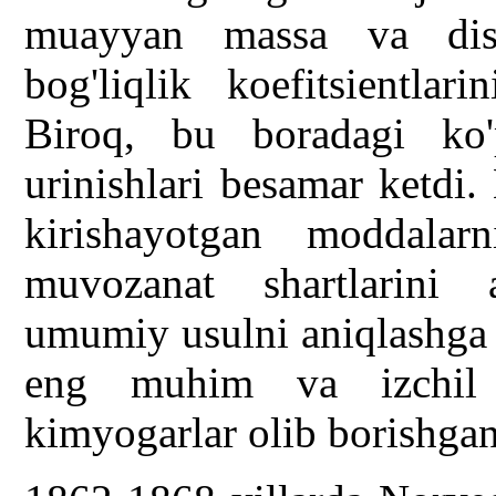
muayyan massa va disso
bog'liqlik koefitsientlar
Biroq, bu boradagi ko'
urinishlari besamar ketdi.
kirishayotgan moddalar
muvozanat shartlarini 
umumiy usulni aniqlashga 
eng muhim va izchil i
kimyogarlar olib borishgan