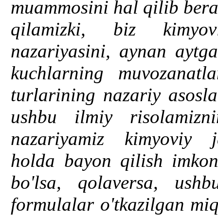
muammosini hal qilib bera
qilamizki, biz kimyo
nazariyasini, aynan aytg
kuchlarning muvozanatla
turlarining nazariy asosla
ushbu ilmiy risolamizn
nazariyamiz kimyoviy j
holda bayon qilish imkoni
bo'lsa, qolaversa, ush
formulalar o'tkazilgan miq