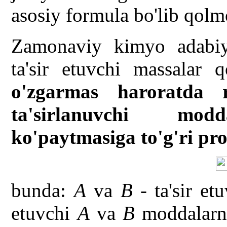
asosiy formula bo'lib qol
Zamonaviy kimyo adabiyo
ta'sir etuvchi massalar q
o'zgarmas haroratda r
ta'sirlanuvchi modda
ko'paytmasiga to'g'ri pr
bunda:
A
va
B
- ta'sir et
etuvchi
A
va
B
moddalarni