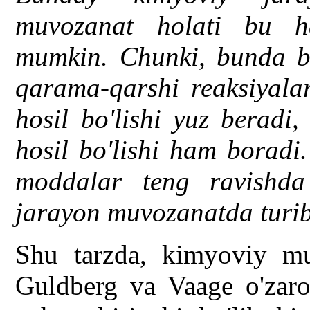
muvozanat holati bu h
mumkin. Chunki, bunda bir
qarama-qarshi reaksiyalar
hosil bo'lishi yuz beradi,
hosil bo'lishi ham boradi
moddalar teng ravishda
jarayon muvozanatda turi
Shu tarzda, kimyoviy muv
Guldberg va Vaage o'zaro 