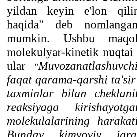
yildan keyin e'lon qi
haqida" deb nomlangan
mumkin. Ushbu maqola
molekulyar-kinetik nuqtai 
ular
Muvozanatlashuvch
"
faqat qarama-qarshi ta'si
taxminlar bilan cheklan
reaksiyaga kirishayo
molekulalarining harakat
Bunday kimyoviy jara