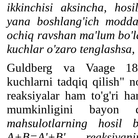
ikkinchisi aksincha, hos
yana boshlang'ich moddan
ochiq ravshan ma'lum bo'l
kuchlar o'zaro tenglashsa
Guldberg va Vaage 18
kuchlarni tadqiq qilish" 
reaksiyalar ham to'g'ri ha
mumkinligini bayon 
mahsulotlarning hosil b
A+B=A
'
+B'
r
eaksiya