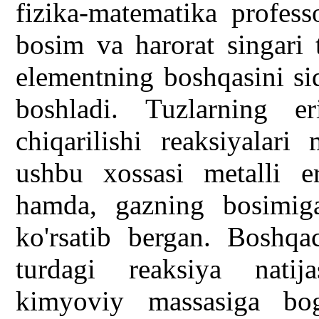
fizika-matematika profes
bosim va harorat singari t
elementning boshqasini siq
boshladi. Tuzlarning eri
chiqarilishi reaksiyalar
ushbu xossasi metalli er
hamda, gazning bosimiga 
ko'rsatib bergan. Boshqa
turdagi reaksiya natija
kimyoviy massasiga bog'