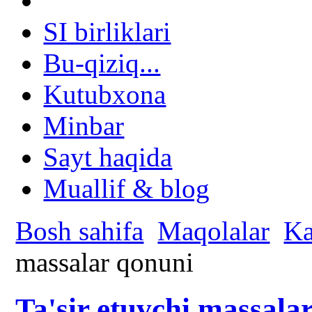
SI birliklari
Bu-qiziq...
Kutubxona
Minbar
Sayt haqida
Muallif & blog
Bosh sahifa
Maqolalar
Ka
massalar qonuni
Ta'sir etuvchi massala