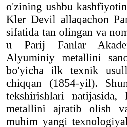
o'zining ushbu kashfiyoti
Kler Devil allaqachon Par
sifatida tan olingan va no
u Parij Fanlar Akadem
Alyuminiy metallini sano
bo'yicha ilk texnik usu
chiqqan (1854-yil). Shu
tekshirishlari natijasida,
metallini ajratib olish 
muhim yangi texnologiyala