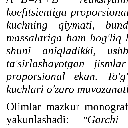
koefitsientiga proporsiona
kuchning qiymati, bu
massalariga ham bog'liq b
shuni aniqladikki, ush
ta'sirlashayotgan jismla
proporsional ekan. To'g'
kuchlari o'zaro muvozanat
Olimlar mazkur monografi
yakunlashadi:
Garchi 
"