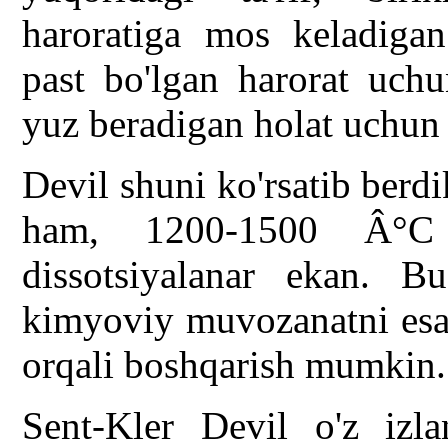
haroratiga mos keladigan
past bo'lgan harorat uch
yuz beradigan holat uchun 
Devil shuni ko'rsatib berdi
ham, 1200-1500 Â°C h
dissotsiyalanar ekan. B
kimyoviy muvozanatni esa,
orqali boshqarish mumkin.
Sent-Kler Devil o'z izla