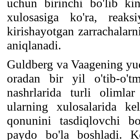
uchun birinchi bo'lib kin
xulosasiga ko'ra, reaksi
kirishayotgan zarrachalarn
aniqlanadi.
Guldberg va Vaagening yuq
oradan bir yil o'tib-o't
nashrlarida turli olimla
ularning xulosalarida kel
qonunini tasdiqlovchi b
paydo bo'la boshladi. K