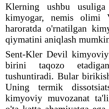
Klerning ushbu usuliga
kimyogar, nemis olimi 
haroratda o'rnatilgan ki
qiymatini aniqlash mumkinl
Sent-Kler Devil kimyoviy 
birini taqozo etadiga
tushuntiradi. Bular birikis
Uning termik dissotsiat
kimyoviy muvozanat ta'li
o'ta katta ahamiyatga ega 