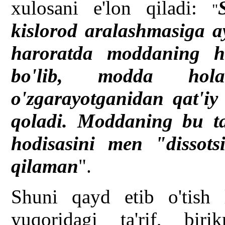
xulosani e'lon qiladi:
"
kislorod aralashmasiga a
haroratda moddaning ho
bo'lib, modda holat
o'zgarayotganidan qat'iy 
qoladi. Moddaning bu ta
hodisasini men "dissots
qilaman
".
Shuni qayd etib o'tish l
yuqoridagi ta'rif, bir