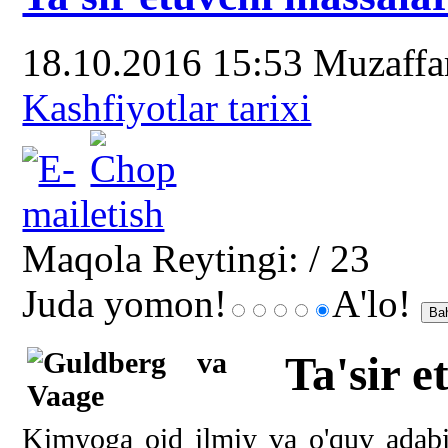
18.10.2016 15:53
Muzaff
Kashfiyotlar tarixi
Maqola Reytingi:
/ 23
Juda yomon!
A'lo!
Ta'sir 
Kimyoga oid ilmiy va o'quv adabiy