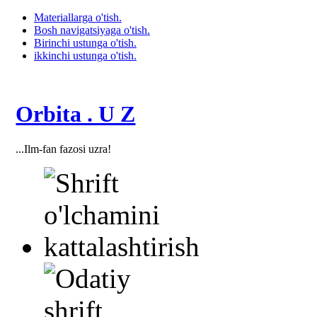
Materiallarga o'tish.
Bosh navigatsiyaga o'tish.
Birinchi ustunga o'tish.
ikkinchi ustunga o'tish.
Orbita . U Z
...Ilm-fan fazosi uzra!