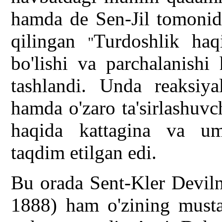
hamda de Sen-Jil tomonida
qilingan
Turdoshlik haqi
"
bo'lishi va parchalanishi
tashlandi. Unda reaksiyal
hamda o'zaro ta'sirlashuvch
haqida kattagina va umu
taqdim etilgan edi.
Bu orada Sent-Kler Deviln
1888) ham o'zining mustaq