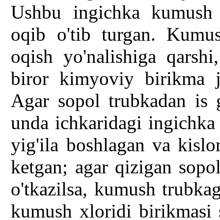
Ushbu ingichka kumush
oqib o'tib turgan. Kumu
oqish yo'nalishiga qarshi
biror kimyoviy birikma ju
Agar sopol trubkadan is g
unda ichkaridagi ingichka
yig'ila boshlagan va kislo
ketgan; agar qizigan sopo
o'tkazilsa, kumush trubkag
kumush xloridi birikmasi 