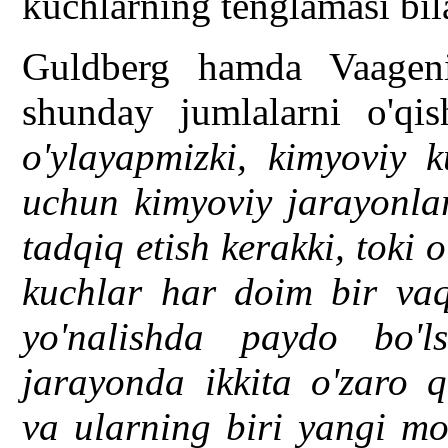
kuchlarning tenglamasi bil
Guldberg hamda Vaageni
shunday jumlalarni o'q
o'ylayapmizki, kimyoviy k
uchun kimyoviy jarayonla
tadqiq etish kerakki, toki 
kuchlar har doim bir vaq
yo'nalishda paydo bo'l
jarayonda ikkita o'zaro q
va ularning biri yangi mo