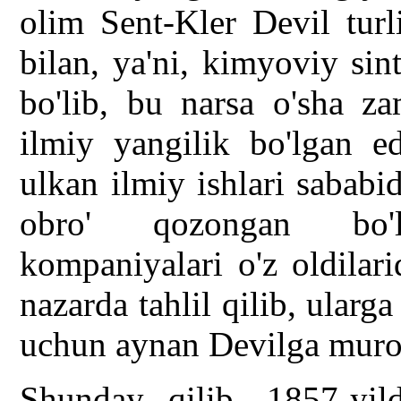
olim Sent-Kler Devil turli
bilan, ya'ni, kimyoviy sin
bo'lib, bu narsa o'sha z
ilmiy yangilik bo'lgan ed
ulkan ilmiy ishlari sabab
obro' qozongan bo'li
kompaniyalari o'z oldilar
nazarda tahlil qilib, ular
uchun aynan Devilga muroja
Shunday qilib, 1857-yil