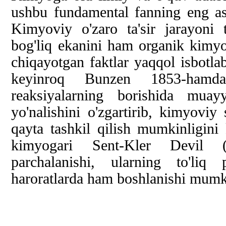
ushbu fundamental fanning eng asos
Kimyoviy o'zaro ta'sir jarayoni 
bog'liq ekanini ham organik kimy
chiqayotgan faktlar yaqqol isbotla
keyinroq Bunzen 1853-hamda
reaksiyalarning borishida muay
yo'nalishini o'zgartirib, kimyoviy
qayta tashkil qilish mumkinligini 
kimyogari Sent-Kler Devil (
parchalanishi, ularning to'liq
haroratlarda ham boshlanishi mumki