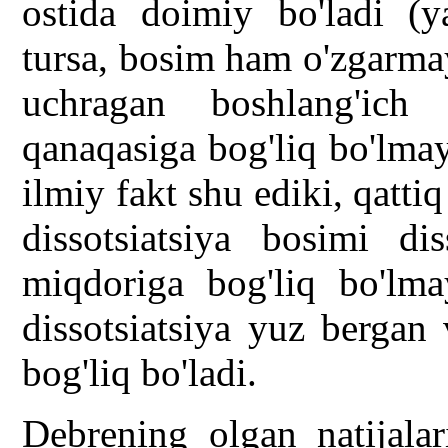
ostida doimiy bo'ladi (y
tursa, bosim ham o'zgarma
uchragan boshlang'ic
qanaqasiga bog'liq bo'lma
ilmiy fakt shu ediki, qatti
dissotsiatsiya bosimi di
miqdoriga bog'liq bo'lma
dissotsiatsiya yuz bergan
bog'liq bo'ladi.
Debrening olgan natijalar