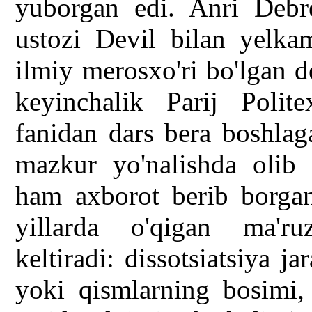
yuborgan edi. Anri Debr
ustozi Devil bilan yelkam
ilmiy merosxo'ri bo'lgan 
keyinchalik Parij Poli
fanidan dars bera boshlag
mazkur yo'nalishda olib 
ham axborot berib borga
yillarda o'qigan ma'ru
keltiradi: dissotsiatsiya 
yoki qismlarning bosimi, 