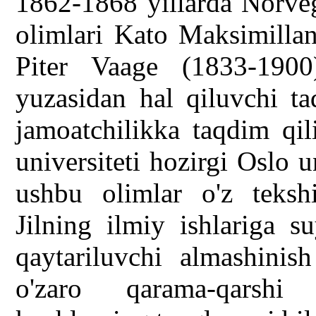
1862-1868 yillarda Norveg
olimlari Kato Maksimilla
Piter Vaage (1833-1900
yuzasidan hal qiluvchi ta
jamoatchilikka taqdim qil
universiteti hozirgi Oslo u
ushbu olimlar o'z teksh
Jilning ilmiy ishlariga 
qaytariluvchi almashinish
o'zaro qarama-qarshi y