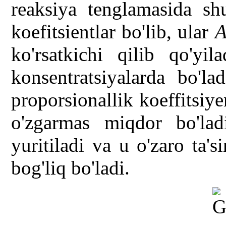
reaksiya tenglamasida sh
koefitsientlar bo'lib, ular
ko'rsatkichi qilib qo'yil
konsentratsiyalarda bo'la
proporsionallik koeffitsiye
o'zgarmas miqdor bo'lad
yuritiladi va u o'zaro ta'
bog'liq bo'ladi.