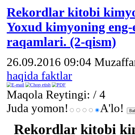
Rekordlar kitobi kimy
Yoxud kimyoning eng-
raqamlari. (2-qism)
26.09.2016 09:04
Muzaff
haqida faktlar
Maqola Reytingi:
/ 4
Juda yomon!
A'lo!
Rekordlar kitobi k