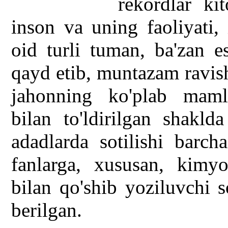
rekordlar ki
inson va uning faoliyati,
oid turli tuman, ba'zan e
qayd etib, muntazam ravis
jahonning ko'plab mamla
bilan to'ldirilgan shakld
adadlarda sotilishi barc
fanlarga, xususan, kimyo
bilan qo'shib yoziluvchi 
berilgan.