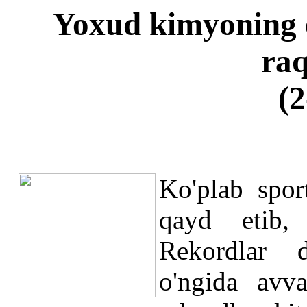
Yoxud kimyoning 
raq
(2
Ko'plab spor
qayd etib, 
Rekordlar d
o'ngida avv