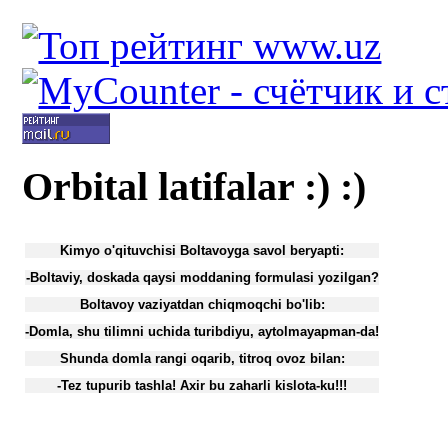
Orbital latifalar :) :)
Kimyo o'qituvchisi Boltavoyga savol beryapti:
-Boltaviy, doskada qaysi moddaning formulasi yozilgan?
Boltavoy vaziyatdan chiqmoqchi bo'lib:
-Domla, shu tilimni uchida turibdiyu, aytolmayapman-da!
Shunda domla rangi oqarib, titroq ovoz bilan:
-Tez tupurib tashla! Axir bu zaharli kislota-ku!!!