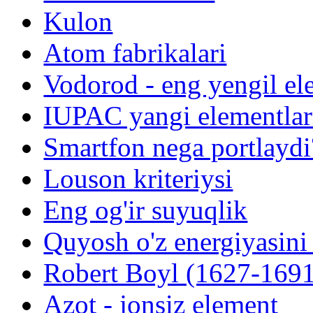
Kulon
Atom fabrikalari
Vodorod - eng yengil el
IUPAC yangi elementlar
Smartfon nega portlaydi
Louson kriteriysi
Eng og'ir suyuqlik
Quyosh o'z energiyasini
Robert Boyl (1627-1691
Azot - jonsiz element