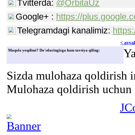
Tvitterda:
@OrbitaUz
Google+ :
https://plus.googl
Telegramdagi kanalimiz:
https
< avvаl
Ya
Maqola yoqdimi? Do'stlaringizga ham tavsiya qiling:
Sizda mulohaza qoldirish 
Mulohaza qoldirish uchun s
JC