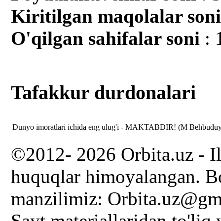
Kiritilgan mаqolalar son
O'qilgan sahifalar soni
: 
Tafakkur durdonalari
Dunyo imoratlari ichida eng ulug'i - MAKTABDIR! (M Behbudu
©2012- 2026 Orbita.uz - I
huquqlar himoyalangan. Bo
manzilimiz: Orbita.uz@gm
Sayt materiallaridan to'liq