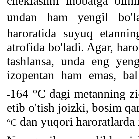
cheklashni inobatga oli
undan ham yengil bo'l
haroratida suyuq etannin
atrofida bo'ladi. Agar, har
tashlansa, unda eng yeng
izopentan ham emas, ba
164 °C dagi metanning zi
-
etib o'tish joizki, bosim q
dan yuqori haroratlard
°C