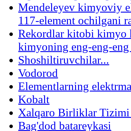
Mendeleyev kimyoviy el
117-element ochilgani r
Rekordlar kitobi kimyo
kimyoning eng-eng-eng 
Shoshiltiruvchilar...
Vodorod
Elementlarning elektrman
Kobalt
Xalqaro Birliklar Tizimi
Bag'dod batareykasi