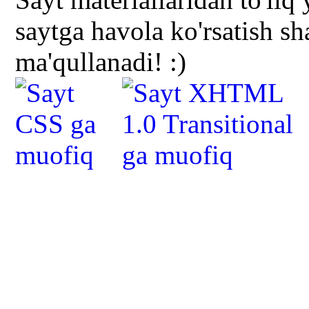
saytga havola ko'rsatish s
ma'qullanadi! :)