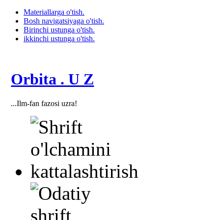
Materiallarga o'tish.
Bosh navigatsiyaga o'tish.
Birinchi ustunga o'tish.
ikkinchi ustunga o'tish.
Orbita . U Z
...Ilm-fan fazosi uzra!