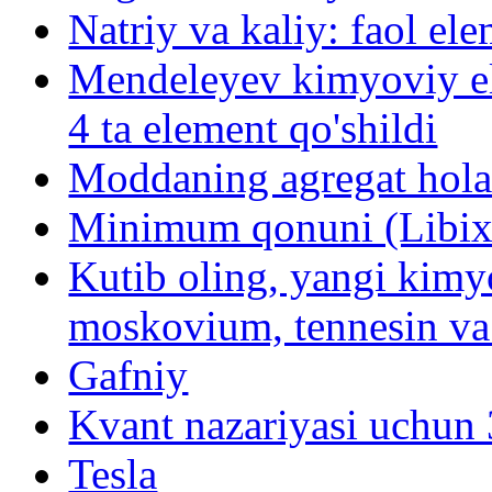
Natriy va kaliy: faol ele
Mendeleyev kimyoviy el
4 ta element qo'shildi
Moddaning agregat holat
Minimum qonuni (Libix
Kutib oling, yangi kimy
moskovium, tennesin va
Gafniy
Kvant nazariyasi uchun
Tesla