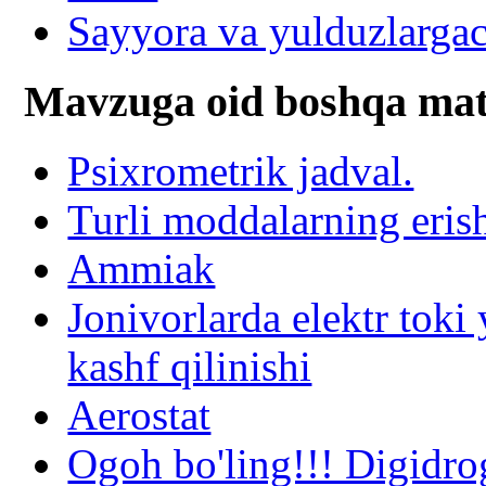
Sayyora va yulduzlarga
Mavzuga oid boshqa mat
Psixrometrik jadval.
Turli moddalarning erish
Ammiak
Jonivorlarda elektr tok
kashf qilinishi
Aerostat
Ogoh bo'ling!!! Digidr