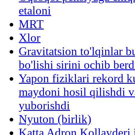
etaloni
MRT
Xlor
Gravitatsion to'lqinlar 
bo'lishi sirini ochib berd
Yapon fiziklari rekord 
maydoni hosil qilishdi v
yuborishdi
Nyuton (birlik)
Katta Adron Kollayderi i