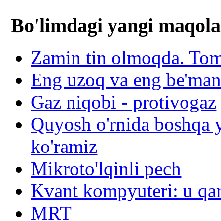
Bo'limdagi yangi maqola
Zamin tin olmoqda. To
Eng uzoq va eng be'mani 
Gaz niqobi - protivogaz
Quyosh o'rnida boshqa y
ko'ramiz
Mikroto'lqinli pech
Kvant kompyuteri: u qa
MRT