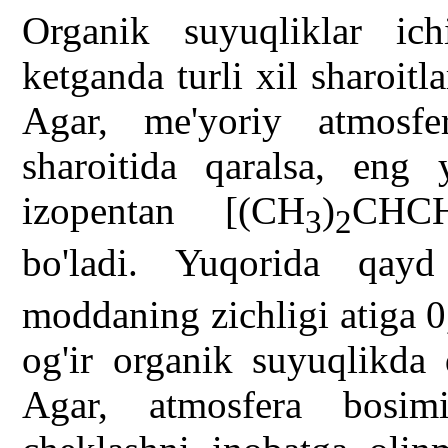
Organik suyuqliklar ic
ketganda turli xil sharoitl
Agar, me'yoriy atmosf
sharoitida qaralsa, eng
izopentan [(CH
)
CHC
3
2
bo'ladi. Yuqorida qayd
moddaning zichligi atiga 
og'ir organik suyuqlikda 
Agar, atmosfera bosi