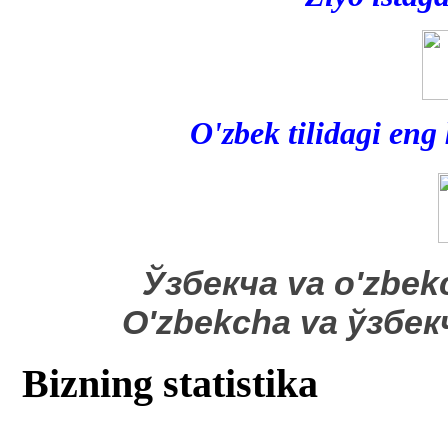
O'zbek tilidagi eng
​Ўзбекча va o'zbek
O'zbekcha va ўзбе
Bizning statistika