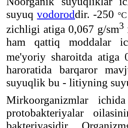
Noorganik suyuqliklar ic
suyuq
vodorod
dir. -250
°C
3
zichligi atiga 0,067 g/sm
ham qattiq moddalar ic
me'yoriy sharoitda atiga
haroratida barqaror mav
suyuqlik bu - litiyning su
Mirkoorganizmlar ichid
protobakteriyalar oilasin
bakteriyasidir. Organi