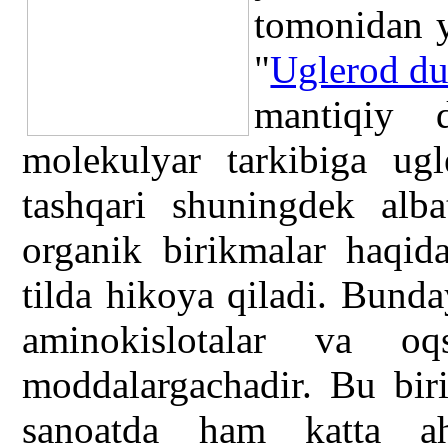
tomonidan y
"
Uglerod du
mantiqiy d
molekulyar tarkibiga ug
tashqari shuningdek alb
organik birikmalar haqida
tilda hikoya qiladi. Bunda
aminokislotalar va oq
moddalargachadir. Bu biri
sanoatda ham katta ah