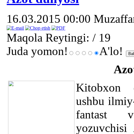
16.03.2015 00:00
Muzaff
Maqola Reytingi:
/ 19
Juda yomon!
A'lo!
Azo
Kitobxon e
ushbu ilmiy
fantast 
yozuvchisi