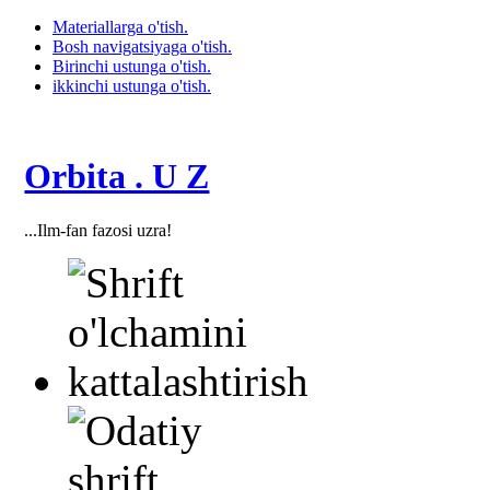
Materiallarga o'tish.
Bosh navigatsiyaga o'tish.
Birinchi ustunga o'tish.
ikkinchi ustunga o'tish.
Orbita . U Z
...Ilm-fan fazosi uzra!