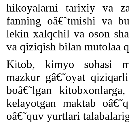
hikoyalarni tarixiy va z
fanning oâ€˜tmishi va bu
lekin xalqchil va oson sh
va qiziqish bilan mutolaa q
Kitob, kimyo sohasi mu
mazkur gâ€˜oyat qiziqarli
boâ€˜lgan kitobxonlarga,
kelayotgan maktab oâ€˜q
oâ€˜quv yurtlari talabalari