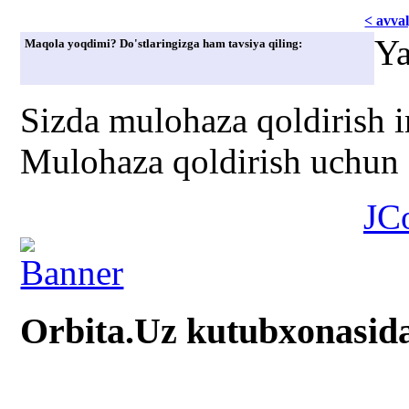
< avvаl
Ya
Maqola yoqdimi? Do'stlaringizga ham tavsiya qiling:
Sizda mulohaza qoldirish 
Mulohaza qoldirish uchun s
JC
Orbita.Uz kutubxonasid