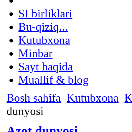
SI birliklari
Bu-qiziq...
Kutubxona
Minbar
Sayt haqida
Muallif & blog
Bosh sahifa
Kutubxona
K
dunyosi
Azot dunyosi