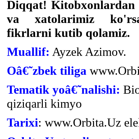
Diqqat! Kitobxonlardan 
va xatolarimiz ko'rsa
fikrlarni kutib qolamiz.
Muallif:
Ayzek Azimov.
Oâ€˜zbek tiliga
www.Orbita
Tematik yoâ€˜nalishi:
Bio
qiziqarli kimyo
Tarixi
: www.Orbita.Uz ele