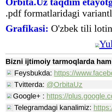
Orbita.Uz taqdim etayotg
.pdf formatlaridagi variant
Grafikasi:
O'zbek tili lotin
Yuk
Bizni ijtimoiy tarmoqlarda ham
Feysbukda:
https://www.faceb
Tvitterda:
@OrbitaUz
Google+ :
https://plus.googl
Telegramdagi kanalimiz:
https