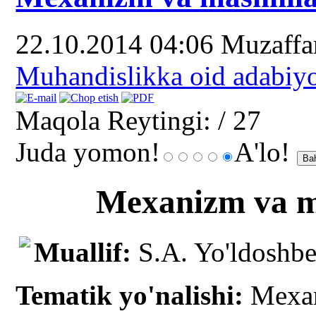
22.10.2014 04:06
Muzaff
Muhandislikka oid adabiyo
Maqola Reytingi:
/ 27
Juda yomon!
A'lo!
Mexanizm va ma
Muallif:
S.A. Yo'ldoshb
Tematik yo'nalishi:
Mexan