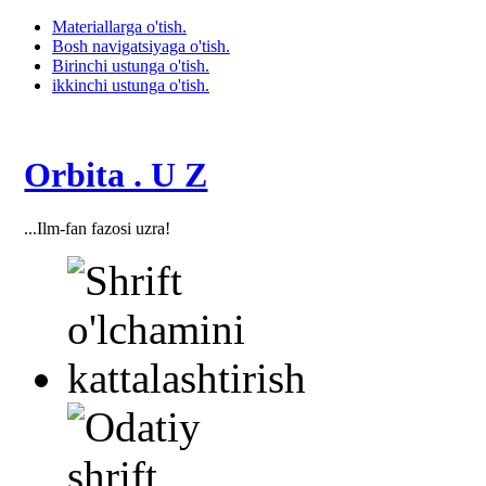
Materiallarga o'tish.
Bosh navigatsiyaga o'tish.
Birinchi ustunga o'tish.
ikkinchi ustunga o'tish.
Orbita . U Z
...Ilm-fan fazosi uzra!