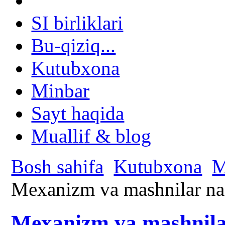
SI birliklari
Bu-qiziq...
Kutubxona
Minbar
Sayt haqida
Muallif & blog
Bosh sahifa
Kutubxona
M
Mexanizm va mashnilar na
Mexanizm va mashnila