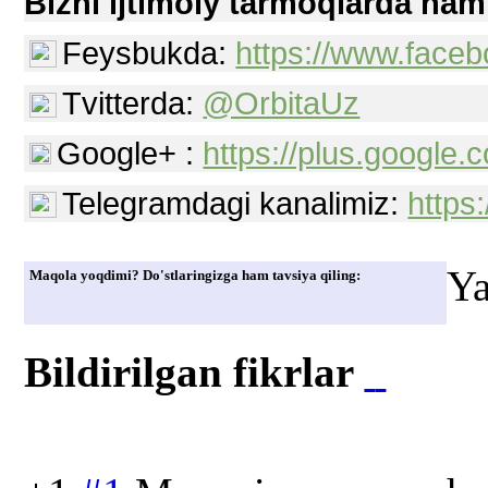
Bizni ijtimoiy tarmoqlarda ham
Feysbukda:
https://www.faceb
Tvitterda:
@OrbitaUz
Google+ :
https://plus.googl
Telegramdagi kanalimiz:
https
Ya
Maqola yoqdimi? Do'stlaringizga ham tavsiya qiling:
Bildirilgan fikrlar