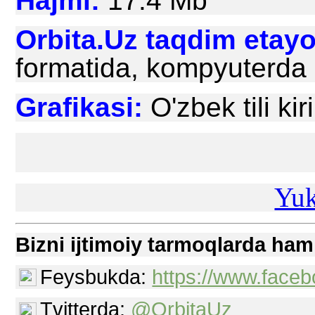
Hajmi:
17.4 Mb
Orbita.Uz taqdim etay
formatida, kompyuterda 
Grafikasi:
O'zbek tili kiri
Yuk
Bizni ijtimoiy tarmoqlarda ham
Feysbukda:
https://www.faceb
Tvitterda:
@OrbitaUz