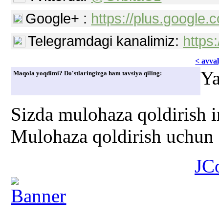
Google+ :
https://plus.googl
Telegramdagi kanalimiz:
https
< avvаl
Ya
Maqola yoqdimi? Do'stlaringizga ham tavsiya qiling:
Sizda mulohaza qoldirish 
Mulohaza qoldirish uchun s
JC