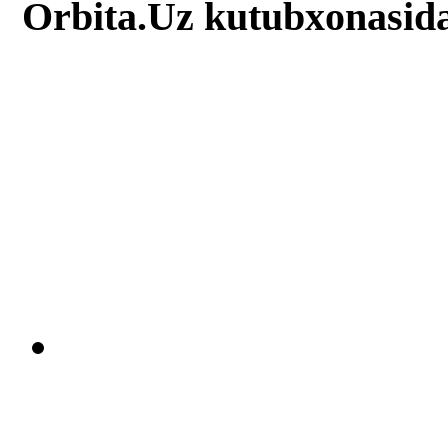
Orbita.Uz kutubxonasid