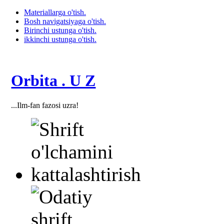
Materiallarga o'tish.
Bosh navigatsiyaga o'tish.
Birinchi ustunga o'tish.
ikkinchi ustunga o'tish.
Orbita . U Z
...Ilm-fan fazosi uzra!