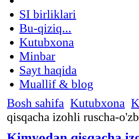
SI birliklari
Bu-qiziq...
Kutubxona
Minbar
Sayt haqida
Muallif & blog
Bosh sahifa
Kutubxona
K
qisqacha izohli ruscha-o'zb
Kimyodan qisqacha izo