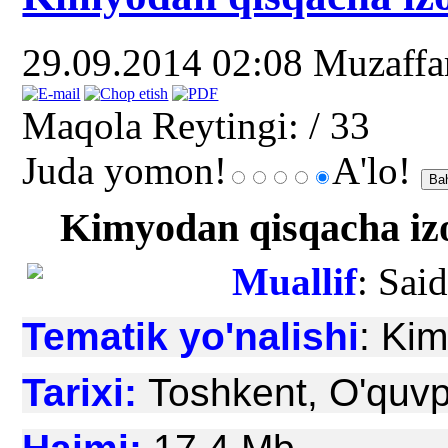
29.09.2014 02:08
Muzaff
Maqola Reytingi:
/ 33
Juda yomon!
A'lo!
Kimyodan qisqacha izo
Muallif
: Sai
Tematik yo'nalishi
: Kim
Tarixi:
Toshkent, O'quvp