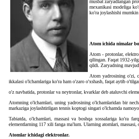
musbat zaryadlangan prot
mexanikasi modeliga ko'r
ko'ra joylashishi mumkin
Atom ichida nimalar b
Atom - protonlar, elektro
qilingan. Faqat 1932-yilg
qildi. Zaryadning mavjud 
Atom yadrosining o'zi, o
ikkalasi o'lchamlariga ko'ra ham o'zaro o'xshash, faqat aytib o't
o'z navbatida, protonlar va neytronlar, kvarklar deb ataluvchi elem
Atomning o'lchamlari, uning yadrosining o'lchamlaridan bir nech
markaziga joylashtirilgan tennis koptogi singari o'lchamda namoyo
Tabiatda, o'lchamlari, massasi va boshqa xossalariga ko'ra fa
elementlarning 117 xili fanga ma'lum. Ularning atomlari, massasi, o'
Atomlar ichidagi elektronlar.