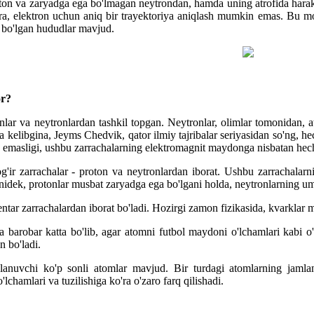
on va zaryadga ega bo'lmagan neytrondan, hamda uning atrofida haraka
a, elektron uchun aniq bir trayektoriya aniqlash mumkin emas. Bu mod
 bo'lgan hududlar mavjud.
or?
nlar va neytronlardan tashkil topgan. Neytronlar, olimlar tomonidan, a
a kelibgina, Jeyms Chedvik, qator ilmiy tajribalar seriyasidan so'ng, 
emasligi, ushbu zarrachalarning elektromagnit maydonga nisbatan hech q
g'ir zarrachalar - proton va neytronlardan iborat. Ushbu zarrachalarni
ilganidek, protonlar musbat zaryadga ega bo'lgani holda, neytronlarning
entar zarrachalardan iborat bo'ladi. Hozirgi zamon fizikasida, kvarklar 
a barobar katta bo'lib, agar atomni futbol maydoni o'lchamlari kabi 
n bo'ladi.
rqlanuvchi ko'p sonli atomlar mavjud. Bir turdagi atomlarning jam
lchamlari va tuzilishiga ko'ra o'zaro farq qilishadi.