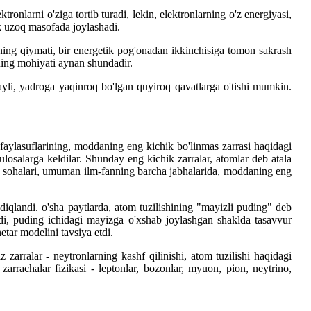
ronlarni o'ziga tortib turadi, lekin, elektronlarning o'z energiyasi,
k uzoq masofada joylashadi.
ining qiymati, bir energetik pog'onadan ikkinchisiga tomon sakrash
ining mohiyati aynan shundadir.
ayli, yadroga yaqinroq bo'lgan quyiroq qavatlarga o'tishi mumkin.
faylasuflarining, moddaning eng kichik bo'linmas zarrasi haqidagi
ulosalarga keldilar. Shunday eng kichik zarralar, atomlar deb atala
a sohalari, umuman ilm-fanning barcha jabhalarida, moddaning eng
iqlandi. o'sha paytlarda, atom tuzilishining "mayizli puding" deb
di, puding ichidagi mayizga o'xshab joylashgan shaklda tasavvur
etar modelini tavsiya etdi.
 zarralar - neytronlarning kashf qilinishi, atom tuzilishi haqidagi
zarrachalar fizikasi - leptonlar, bozonlar, myuon, pion, neytrino,