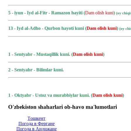
5 - iyun - Iyd al-Fitr - Ramazon hayiti (
Dam olish kuni
)
(oy chiq
13 - Iyd al-Adho - Qurbon hayoti kuni
(
Dam olish kuni
)
(oy ch
1 - Sentyabr - Mustaqillik kuni.
(
Dam olish kuni
)
2 - Sentyabr - Bilimlar kuni.
1 - Oktyabr - Ustoz va murabbiylar kuni.
(
Dam olish kuni
)
O'zbekiston shaharlari ob-havo ma'lumotlari
Тoшкент
Погода в Фергане
Погода в Андижане