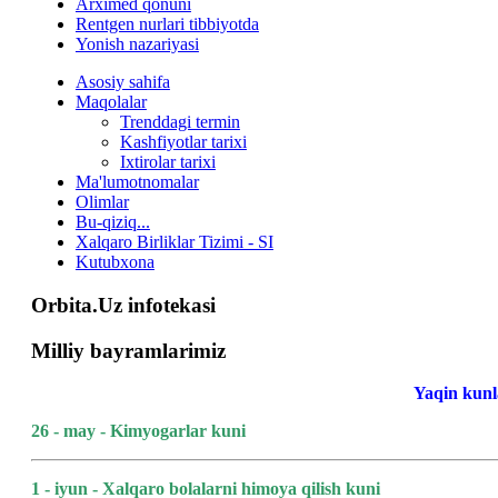
Arximed qonuni
Rentgen nurlari tibbiyotda
Yonish nazariyasi
Asosiy sahifa
Maqolalar
Trenddagi termin
Kashfiyotlar tarixi
Ixtirolar tarixi
Ma'lumotnomalar
Olimlar
Bu-qiziq...
Xalqaro Birliklar Tizimi - SI
Kutubxona
Orbita.Uz infotekasi
Milliy bayramlarimiz
Yaqin kunl
26 - may - Kimyogarlar kuni
1 - iyun - Xalqaro bolalarni himoya qilish kuni