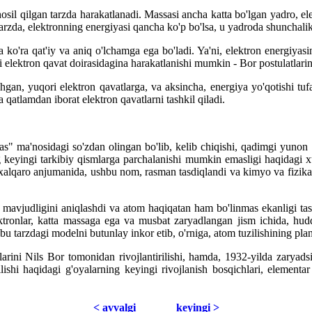
sil qilgan tarzda harakatlanadi. Massasi ancha katta bo'lgan yadro, elekt
zda, elektronning energiyasi qancha ko'p bo'lsa, u yadroda shunchali
 ko'ra qat'iy va aniq o'lchamga ega bo'ladi. Ya'ni, elektron energiyas
li elektron qavat doirasidagina harakatlanishi mumkin - Bor postulatlar
gan, yuqori elektron qavatlarga, va aksincha, energiya yo'qotishi tuf
ta qatlamdan iborat elektron qavatlarni tashkil qiladi.
as" ma'nosidagi so'zdan olingan bo'lib, kelib chiqishi, qadimgi yunon 
ning keyingi tarkibiy qismlarga parchalanishi mumkin emasligi haqidagi x
 xalqaro anjumanida, ushbu nom, rasman tasdiqlandi va kimyo va fizik
 mavjudligini aniqlashdi va atom haqiqatan ham bo'linmas ekanligi tasd
ktronlar, katta massaga ega va musbat zaryadlangan jism ichida, hud
u tarzdagi modelni butunlay inkor etib, o'rniga, atom tuzilishining plan
rini Nils Bor tomonidan rivojlantirilishi, hamda, 1932-yilda zaryadsiz
lishi haqidagi g'oyalarning keyingi rivojlanish bosqichlari, elementar 
< avvаlgi
kеyingi >