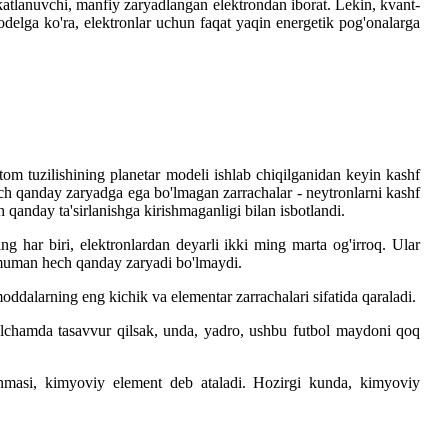
tlanuvchi, manfiy zaryadlangan elektrondan iborat. Lekin, kvant-
elga ko'ra, elektronlar uchun faqat yaqin energetik pog'onalarga
tom tuzilishining planetar modeli ishlab chiqilganidan keyin kashf
hech qanday zaryadga ega bo'lmagan zarrachalar - neytronlarni kashf
anday ta'sirlanishga kirishmaganligi bilan isbotlandi.
ng har biri, elektronlardan deyarli ikki ming marta og'irroq. Ular
 umuman hech qanday zaryadi bo'lmaydi.
moddalarning eng kichik va elementar zarrachalari sifatida qaraladi.
o'lchamda tasavvur qilsak, unda, yadro, ushbu futbol maydoni qoq
lanmasi, kimyoviy element deb ataladi. Hozirgi kunda, kimyoviy