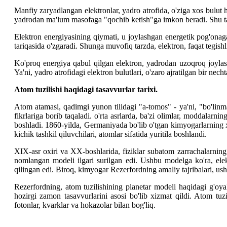
Manfiy zaryadlangan elektronlar, yadro atrofida, o'ziga xos bulut ho
yadrodan ma'lum masofaga "qochib ketish"ga imkon beradi. Shu tar
Elektron energiyasining qiymati, u joylashgan energetik pog'onaga
tariqasida o'zgaradi. Shunga muvofiq tarzda, elektron, faqat tegish
Ko'proq energiya qabul qilgan elektron, yadrodan uzoqroq joylash
Ya'ni, yadro atrofidagi elektron bulutlari, o'zaro ajratilgan bir nech
Atom tuzilishi haqidagi tasavvurlar tarixi.
Atom atamasi, qadimgi yunon tilidagi "a-tomos" - ya'ni, "bo'linm
fikrlariga borib taqaladi. o'rta asrlarda, ba'zi olimlar, moddalar
boshladi. 1860-yilda, Germaniyada bo'lib o'tgan kimyogarlarning
kichik tashkil qiluvchilari, atomlar sifatida yuritila boshlandi.
XIX-asr oxiri va XX-boshlarida, fiziklar subatom zarrachalarning
nomlangan modeli ilgari surilgan edi. Ushbu modelga ko'ra, ele
qilingan edi. Biroq, kimyogar Rezerfordning amaliy tajribalari, ushb
Rezerfordning, atom tuzilishining planetar modeli haqidagi g'oyala
hozirgi zamon tasavvurlarini asosi bo'lib xizmat qildi. Atom tuzi
fotonlar, kvarklar va hokazolar bilan bog'liq.