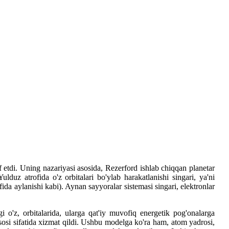
if etdi. Uning nazariyasi asosida, Rezerford ishlab chiqqan planetar
duz atrofida o'z orbitalari bo'ylab harakatlanishi singari, ya'ni
 aylanishi kabi). Aynan sayyoralar sistemasi singari, elektronlar
i o'z, orbitalarida, ularga qat'iy muvofiq energetik pog'onalarga
si sifatida xizmat qildi. Ushbu modelga ko'ra ham, atom yadrosi,