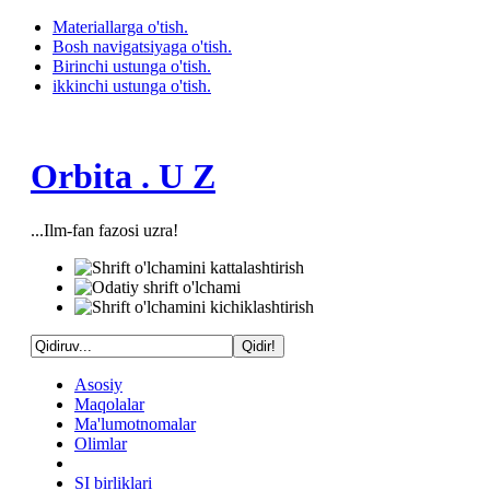
Materiallarga o'tish.
Bosh navigatsiyaga o'tish.
Birinchi ustunga o'tish.
ikkinchi ustunga o'tish.
Orbita . U Z
...Ilm-fan fazosi uzra!
Asosiy
Maqolalar
Ma'lumotnomalar
Olimlar
SI birliklari