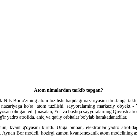
Atom nimalardan tarkib topgan?
k Nils Bor o'zining atom tuzilishi haqidagi nazariyasini ilm-fanga takl
azariyaga ko'ra, atom tuzilishi, sayyoralarning markaziy obyekt - Yul
san olingan edi (masalan, Yer va boshqa sayyoralarning Quyosh atrofida
r yadro atrofida, aniq va qat'iy orbitalar bo'ylab harakatlanadilar.
un, kvant g'oyasini kiritdi. Unga binoan, elektronlar yadro atrofidag
i. Aynan Bor modeli, hozirgi zamon kvant-mexanik atom modelining aso