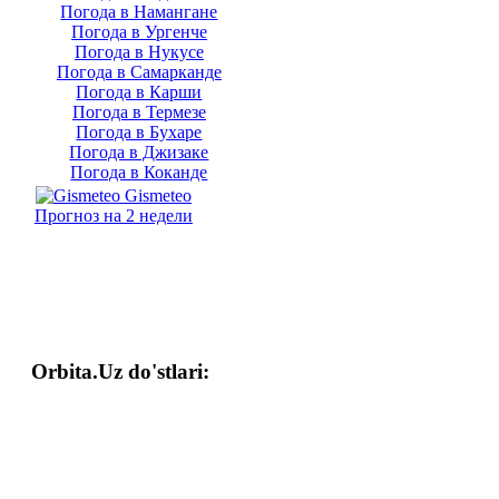
Погода в Намангане
Погода в Ургенче
Погода в Нукусе
Погода в Самарканде
Погода в Карши
Погода в Термезе
Погода в Бухаре
Погода в Джизаке
Погода в Коканде
Gismeteo
Прогноз на 2 недели
Orbita.Uz do'stlari: