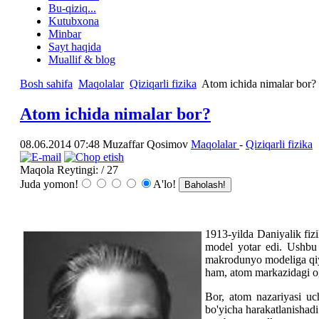
Bu-qiziq...
Kutubxona
Minbar
Sayt haqida
Muallif & blog
Bosh sahifa
Maqolalar
Qiziqarli fizika
Atom ichida nimalar bor?
Atom ichida nimalar bor?
08.06.2014 07:48
Muzaffar Qosimov
Maqolalar
-
Qiziqarli fizika
Maqola Reytingi:
/ 27
Juda yomon!
A'lo!
1913-yilda Daniyalik fizi
model yotar edi. Ushbu n
makrodunyo modeliga qiyo
ham, atom markazidagi og'i
Bor, atom nazariyasi uch
bo'yicha harakatlanishad