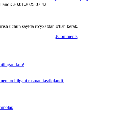
ilаndi: 30.01.2025 07:42
ish uchun saytda ro'yxatdan o'tish kerak.
JComments
qilingan kun!
ent ochilgani rasman tasdiqlandi.
mmolar.