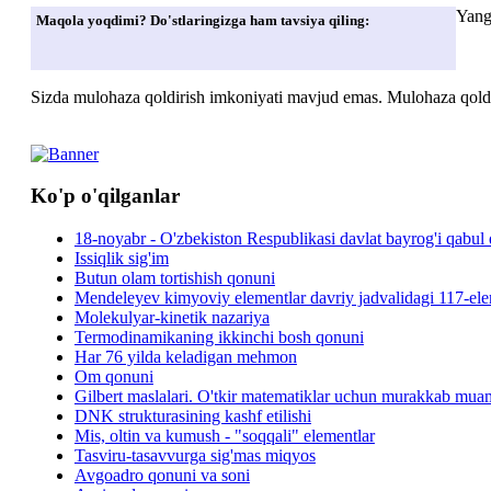
Yang
Maqola yoqdimi? Do'stlaringizga ham tavsiya qiling:
Sizda mulohaza qoldirish imkoniyati mavjud emas. Mulohaza qoldir
Ko'p o'qilganlar
18-noyabr - O'zbekiston Respublikasi davlat bayrog'i qabul 
Issiqlik sig'im
Butun olam tortishish qonuni
Mendeleyev kimyoviy elementlar davriy jadvalidagi 117-elem
Molekulyar-kinetik nazariya
Termodinamikaning ikkinchi bosh qonuni
Har 76 yilda keladigan mehmon
Om qonuni
Gilbert maslalari. O'tkir matematiklar uchun murakkab mua
DNK strukturasining kashf etilishi
Mis, oltin va kumush - "soqqali" elementlar
Tasviru-tasavvurga sig'mas miqyos
Avgoadro qonuni va soni