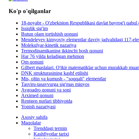
Ko'p o'qilganlar
18-noyabr - O'zbekiston Respublikasi davlat bayrog'i qabul 
Issiqlik sig'im
Butun olam tortishish qonuni
Mendeleyev kimyoviy elementlar davriy jadvalidagi 117-elem
Molekulyar-kinetik nazariya
Termodinamikaning ikkinchi bosh qonuni
Har 76 yilda keladigan mehmon
Om qonuni
Gilbert maslalari. O'tkir matematiklar uchun murakkab mua
DNK strukturasining kashf etilishi
Mis, oltin va kumush - "soqqali" elementlar
Tasviru-tasavvurga sig'mas miqyos
Avgoadro qonuni va soni
Arximed qonuni
Rentgen nurlari tibbiyotda
Yonish nazariyasi
Asosiy sahifa
Maqolalar
Trenddagi termin
Kashfiyotlar tarixi