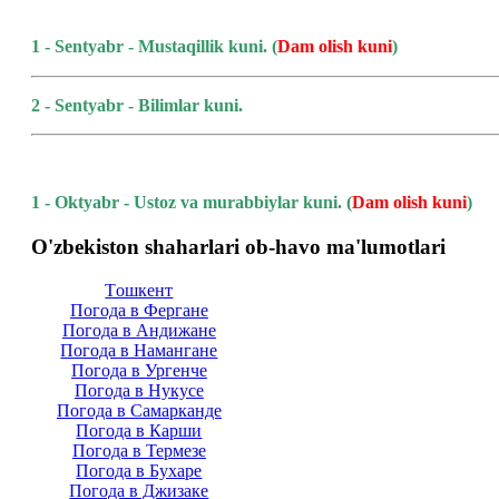
1 - Sentyabr - Mustaqillik kuni.
(
Dam olish kuni
)
2 - Sentyabr - Bilimlar kuni.
1 - Oktyabr - Ustoz va murabbiylar kuni.
(
Dam olish kuni
)
O'zbekiston shaharlari ob-havo ma'lumotlari
Тoшкент
Погода в Фергане
Погода в Андижане
Погода в Намангане
Погода в Ургенче
Погода в Нукусе
Погода в Самарканде
Погода в Карши
Погода в Термезе
Погода в Бухаре
Погода в Джизаке