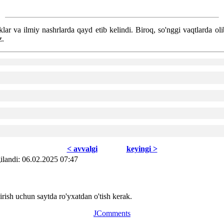
klar va ilmiy nashrlarda qayd etib kelindi. Biroq, so'nggi vaqtlarda o
z.
< avvаlgi
kеyingi >
ilаndi: 06.02.2025 07:47
ish uchun saytda ro'yxatdan o'tish kerak.
JComments