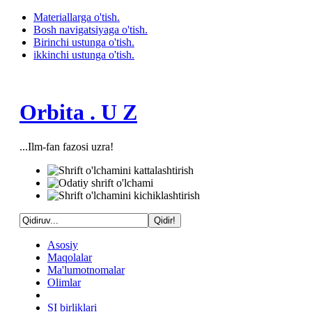
Materiallarga o'tish.
Bosh navigatsiyaga o'tish.
Birinchi ustunga o'tish.
ikkinchi ustunga o'tish.
Orbita . U Z
...Ilm-fan fazosi uzra!
Asosiy
Maqolalar
Ma'lumotnomalar
Olimlar
SI birliklari