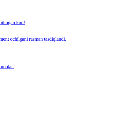
qilingan kun!
ent ochilgani rasman tasdiqlandi.
mmolar.