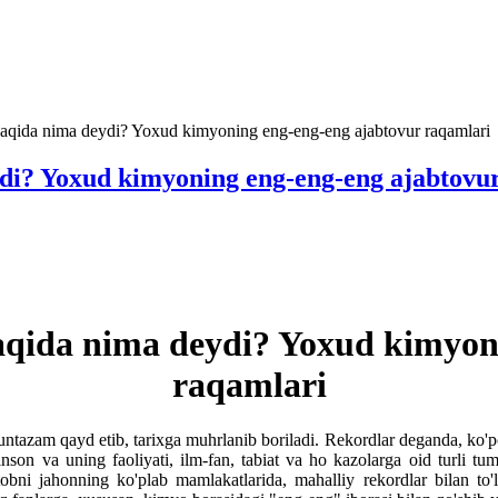
aqida nima deydi? Yoxud kimyoning eng-eng-eng ajabtovur raqamlari
di? Yoxud kimyoning eng-eng-eng ajabtovu
aqida nima deydi? Yoxud kimyon
raqamlari
muntazam qayd etib, tarixga muhrlanib boriladi. Rekordlar deganda, ko'
nson va uning faoliyati, ilm-fan, tabiat va ho kazolarga oid turli tu
bni jahonning ko'plab mamlakatlarida, mahalliy rekordlar bilan to'ldi