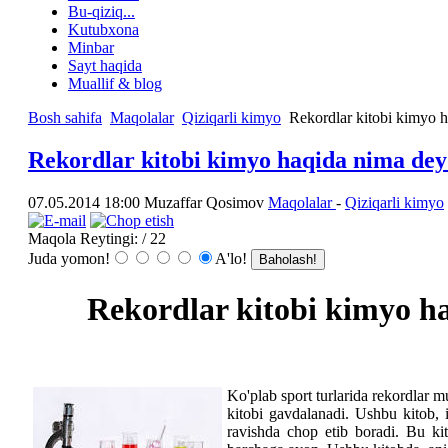
Bu-qiziq...
Kutubxona
Minbar
Sayt haqida
Muallif & blog
Bosh sahifa
Maqolalar
Qiziqarli kimyo
Rekordlar kitobi kimyo h
Rekordlar kitobi kimyo haqida nima dey
07.05.2014 18:00
Muzaffar Qosimov
Maqolalar
-
Qiziqarli kimyo
Maqola Reytingi:
/ 22
Juda yomon!
A'lo!
Rekordlar kitobi kimyo h
Ko'plab sport turlarida rekordlar 
kitobi gavdalanadi. Ushbu kitob, i
ravishda chop etib boradi. Bu kito