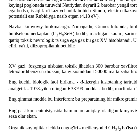
keyingi pog'onada turuvchi Natriydan deyarli 2 barobar yengil tort
ega bo'lsa, issiqlik o'tkazuvchanlik bobida Simob, elektr o'tkazuv
potensiali esa Rubidiyga nasib etgan (4,18 eV).
Navbat kimyoviy birikmalarga. Nimagadir, Ginnes kitobida, birik
butilselenomerkaptan (C
H
SeH) bo'lib, u achigan karam, sarim
2
9
qattiq toksik nevrologik ta'sirga ega gaz bu gaz XV hisoblanadi. U i
efiri, ya'ni, diizopropilaminoetildir:
XV gazi, fosgenga nisbatan toksik jihatdan 300 barobar xavfliroq
tetraxlordibenzo-n-dioksin, kaliy-sioniddan 150000 marta zaharlir
Eng kuchli biologik faol birikma -
d
-lizergin kislotaning tartra
analgetik - 1978-yilda olingan R33799 moddasi bo'lib, morfindan 1
Eng qimmat modda bu Interferon: bu preparatning bir mikrogramini
Eng past konsentratsiyasida ham odam aniqlay oladigan kimyoviy 
seza olar ekan.
Organik suyuqliklar ichida engog'iri - metilenyodid CH
I
bo'lsa 
2
2