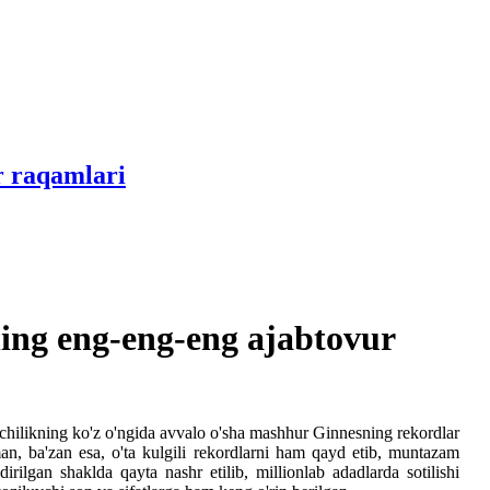
r raqamlari
ing eng-eng-eng ajabtovur
pchilikning ko'z o'ngida avvalo o'sha mashhur Ginnesning rekordlar
man, ba'zan esa, o'ta kulgili rekordlarni ham qayd etib, muntazam
rilgan shaklda qayta nashr etilib, millionlab adadlarda sotilishi