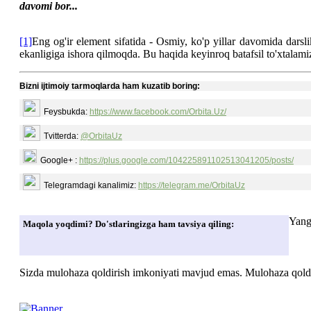
davomi bor...
[1]
Eng og'ir element sifatida - Osmiy, ko'p yillar davomida darsli
ekanligiga ishora qilmoqda. Bu haqida keyinroq batafsil to'xtalami
Bizni ijtimoiy tarmoqlarda ham kuzatib boring:
Feysbukda:
https://www.facebook.com/Orbita.Uz/
Tvitterda:
@OrbitaUz
Google+ :
https://plus.google.com/104225891102513041205/posts/
Telegramdagi kanalimiz:
https://telegram.me/OrbitaUz
Yang
Maqola yoqdimi? Do'stlaringizga ham tavsiya qiling:
Sizda mulohaza qoldirish imkoniyati mavjud emas. Mulohaza qoldir