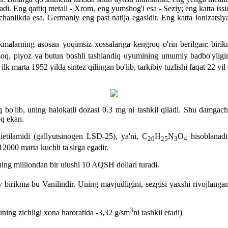
adi. Eng qattiq metall - Xrom, eng yumshog'i esa - Seziy; eng katta is
chanlikda esa, Germaniy eng past natija egasidir. Eng katta ionizatsiya
malarning asosan yoqimsiz xossalariga kengroq o'rin berilgan: birikma
soq, piyoz va butun boshli tashlandiq uyumining umumiy badbo'yligini
lk marta 1952 yilda sintez qilingan bo'lib, tarkibiy tuzlishi faqat 22 yil
 bo'lib, uning halokatli dozasi 0.3 mg ni tashkil qiladi. Shu damgach
oq ekan.
tdietilamidi (gallyutsinogen LSD-25), ya'ni, C
H
N
O
hisoblanadi
20
25
3
4
2000 marta kuchli ta'sirga egadir.
ng milliondan bir ulushi 10 AQSH dollari turadi.
birikma bu Vanilindir. Uning mavjudligini, sezgisi yaxshi rivojlanga
3
(uning zichligi xona haroratida -3,32 g/sm
ni tashkil etadi)