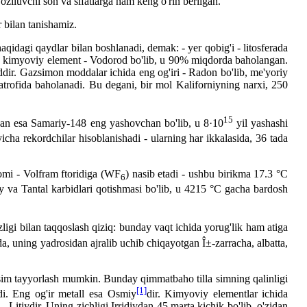
ziluvchi son va sifatlarga ham keng o'rin berilgan.
 bilan tanishamiz.
idagi qaydlar bilan boshlanadi, demak: - yer qobig'i - litosferada
an kimyoviy element - Vodorod bo'lib, u 90% miqdorda baholangan.
ir. Gazsimon moddalar ichida eng og'iri - Radon bo'lib, me'yoriy
trofida baholanadi. Bu degani, bir mol Kaliforniyning narxi, 250
15
rdan esa Samariy-148 eng yashovchan bo'lib, u 8·10
yil yashashi
cha rekordchilar hisoblanishadi - ularning har ikkalasida, 36 tada
omi - Volfram ftoridiga (WF
) nasib etadi - ushbu birikma 17.3 °C
6
iy va Tantal karbidlari qotishmasi bo'lib, u 4215 °C gacha bardosh
ezligi bilan taqqoslash qiziq: bunday vaqt ichida yorug'lik ham atiga
da, uning yadrosidan ajralib uchib chiqayotgan Î±-zarracha, albatta,
i sim tayyorlash mumkin. Bunday qimmatbaho tilla simning qalinligi
[1]
di. Eng og'ir metall esa Osmiy
dir. Kimyoviy elementlar ichida
 Litiydir. Uning zichligi Irridiydan 45 marta kichik bo'lib, o'zidan