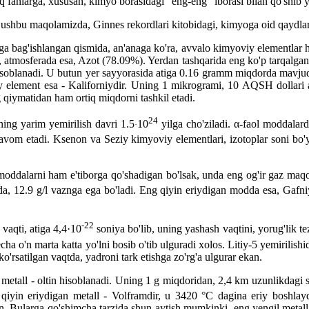
 fanlarga, xususan, kimyo borasidagi "eng-eng" iborasi bilan qo'shib yo
 ushbu maqolamizda, Ginnes rekordlari kitobidagi, kimyoga oid qaydlar
a bag'ishlangan qismida, an'anaga ko'ra, avvalo kimyoviy elementlar haq
), atmosferada esa, Azot (78.09%). Yerdan tashqarida eng ko'p tarqalg
isoblanadi. U butun yer sayyorasida atiga 0.16 gramm miqdorda mavjudd
 element esa - Kaliforniydir. Uning 1 mikrogrami, 10 AQSH dollari a
ng qiymatidan ham ortiq miqdorni tashkil etadi.
24
ning yarim yemirilish davri 1.5
10
yilga cho'ziladi. α-faol moddala
·
avom etadi. Ksenon va Seziy kimyoviy elementlari, izotoplar soni bo'yi
moddalarni ham e'tiborga qo'shadigan bo'lsak, unda eng og'ir gaz maq
ida, 12.9 g/l vaznga ega bo'ladi. Eng qiyin eriydigan modda esa, Gafn
-22
vaqti, atiga 4,4·10
soniya bo'lib, uning yashash vaqtini, yorug'lik t
ha o'n marta katta yo'lni bosib o'tib ulguradi xolos. Litiy-5 yemirilishi
o'rsatilgan vaqtda, yadroni tark etishga zo'rg'a ulgurar ekan.
an metall - oltin hisoblanadi. Uning 1 g miqdoridan, 2,4 km uzunlikdag
 qiyin eriydigan metall - Volframdir, u 3420 °C dagina eriy boshlay
n. Bularga qo'shimcha tarzida shun aytish mumkinki, eng yengil metall -