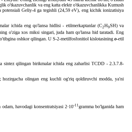
siqlik o'tkazuvchanlik va eng katta elektr o'tkazuvchanlikka Kumush
 potensiali Geliy-4 ga tegishli (24,59 eV), eng kichik ionizatisiya
lar ichida eng qo'lansa hidlisi - etilmerkaptanlar (C
H
SH) va
2
9
ng o'ziga xos miksi singari, juda ham qo'lansa hid taratadi. Eng
 o'tibgina oshkor qilingan. U S-2-metilfosfonitiol kislotasining
o
-etil
a sintez qilingan birikmalar ichida eng zaharlisi TCDD - 2.3.7.8-
; hozirgacha olingan eng kuchli og'riq qoldiruvchi modda, ya'ni
-11
n odam, havodagi konsentratsiyasi 2·10
gramma bo'lganida ham