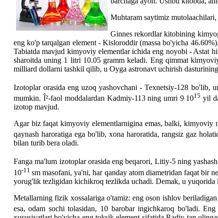
barchaga ayon. Ushbu kitobda, aniq
Muhtaram saytimiz mutolaachilari,
Ginnes rekordlar kitobining kimyog
eng ko'p tarqalgan element - Kisloroddir (massa bo'yicha 46.60%
Tabiatda mavjud kimyoviy elementlar ichida eng noyobi - Astat h
sharoitda uning 1 litri 10.05 gramm keladi. Eng qimmat kimyoviy
milliard dollarni tashkil qilib, u Oyga astronavt uchirish dasturini
Izotoplar orasida eng uzoq yashovchani - Texnetsiy-128 bo'lib, u
15
mumkin. Î²-faol moddalardan Kadmiy-113 ning umri 9
10
yil d
·
izotop mavjud.
Agar biz faqat kimyoviy elementlarnigina emas, balki, kimyoviy 
qaynash haroratiga ega bo'lib, xona haroratida, rangsiz gaz holat
bilan turib bera oladi.
Fanga ma'lum izotoplar orasida eng beqarori, Litiy-5 ning yashash 
-11
10
sm masofani, ya'ni, har qanday atom diametridan faqat bir nec
yorug'lik tezligidan kichikroq tezlikda uchadi. Demak, u yuqorida k
Metallarning fizik xossalariga o'tamiz: eng oson ishlov beriladig
esa, odam sochi tolasidan, 10 barobar ingichkaroq bo'ladi. Eng
xususiyatlari bo'yicha eng toksik element sifatida Radiy tan olinga