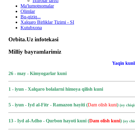
Ixtirolar tarixi
Ma'lumotnomalar
Olimlar
Bu-qiziq...
Xalqaro Birliklar Tizimi - SI
Kutubxona
Orbita.Uz infotekasi
Milliy bayramlarimiz
Yaqin kunl
26 - may - Kimyogarlar kuni
1 - iyun - Xalqaro bolalarni himoya qilish kuni
5 - iyun - Iyd al-Fitr - Ramazon hayiti (
Dam olish kuni
)
(oy chiq
13 - Iyd al-Adho - Qurbon hayoti kuni
(
Dam olish kuni
)
(oy ch