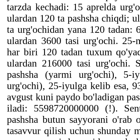
tarzda kechadi: 15 aprelda urg
ulardan 120 ta pashsha chiqdi; ul
ta urg'ochidan yana 120 tadan:
ulardan 3600 tasi urg'ochi. 25
har biri 120 tadan tuxum qo'ya
ulardan 216000 tasi urg'ochi. 
pashsha (yarmi urg'ochi), 5-
urg'ochi), 25-iyulga kelib esa,
avgust kuni paydo bo'ladigan pash
iladi: 5598720000000 (!). Se
pashsha butun sayyorani o'rab 
tasavvur qilish uchun shunday mi