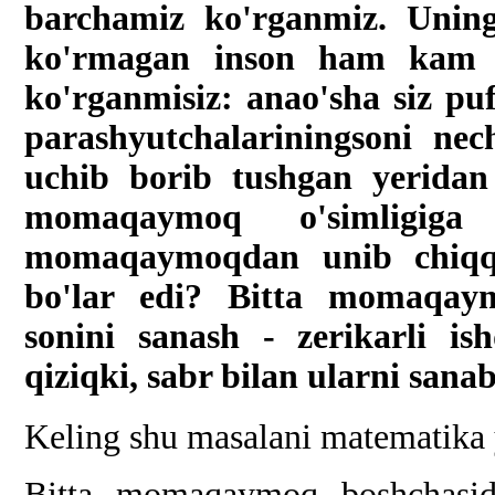
barchamiz ko'rganmiz. Uning
ko'rmagan inson ham kam b
ko'rganmisiz: anao'sha siz 
parashyutchalariningsoni nec
uchib borib tushgan yeridan 
momaqaymoq o'simligiga
momaqaymoqdan unib chiqqa
bo'lar edi? Bitta momaqaym
sonini sanash - zerikarli is
qiziqki, sabr bilan ularni sanab
Keling shu masalani matematika 
Bitta momaqaymoq boshchasid