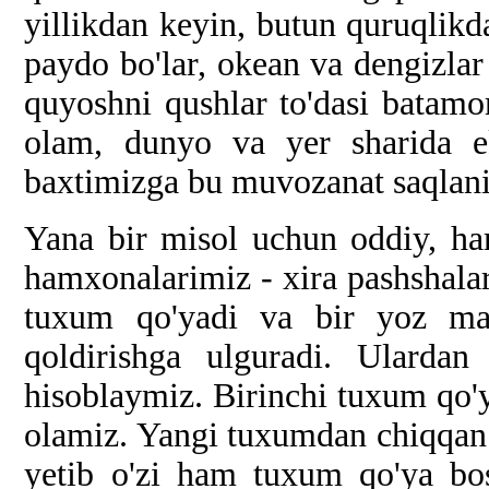
yillikdan keyin, butun quruqlikd
paydo bo'lar, okean va dengizlar
quyoshni qushlar to'dasi batamom
olam, dunyo va yer sharida e
baxtimizga bu muvozanat saqlan
Yana bir misol uchun oddiy, ha
hamxonalarimiz - xira pashshalar
tuxum qo'yadi va bir yoz ma
qoldirishga ulguradi. Ulardan
hisoblaymiz. Birinchi tuxum qo'y
olamiz. Yangi tuxumdan chiqqan 
yetib o'zi ham tuxum qo'ya bos