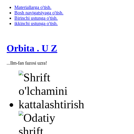
Materiallarga o'tish.
Bosh navigatsiyaga o'tish.
Birinchi ustunga o'tish.
ikkinchi ustunga o'tish.
Orbita . U Z
...Ilm-fan fazosi uzra!