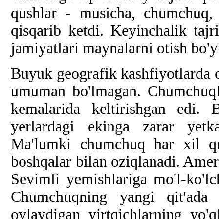
qushlar - musicha, chumchuq,
qisqarib ketdi. Keyinchalik tajri
jamiyatlari maynalarni otish bo'
Buyuk geografik kashfiyotlarda
umuman bo'lmagan. Chumchuqlar
kemalarida keltirishgan edi. 
yerlardagi ekinga zarar yetka
Ma'lumki chumchuq har xil qur
boshqalar bilan oziqlanadi. Amer
Sevimli yemishlariga mo'l-ko'lch
Chumchuqning yangi qit'ada 
ovlaydigan yirtqichlarning yo'