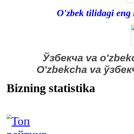
O'zbek tilidagi eng
​Ўзбекча va o'zbek
O'zbekcha va ўзбе
Bizning statistika