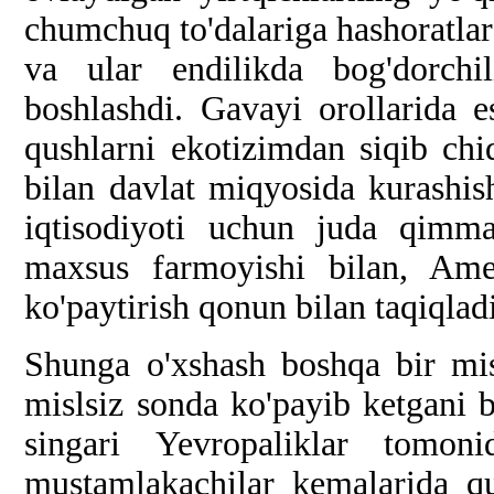
chumchuq to'dalariga hashoratla
va ular endilikda bog'dorchi
boshlashdi. Gavayi orollarida
qushlarni ekotizimdan siqib ch
bilan davlat miqyosida kurashish
iqtisodiyoti uchun juda qimma
maxsus farmoyishi bilan, Amer
ko'paytirish qonun bilan taqiqladi
Shunga o'xshash boshqa bir mis
mislsiz sonda ko'payib ketgani 
singari Yevropaliklar tomon
mustamlakachilar kemalarida qu