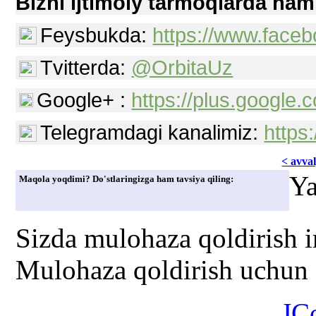
Bizni ijtimoiy tarmoqlarda ham
Feysbukda:
https://www.faceb
Tvitterda:
@OrbitaUz
Google+ :
https://plus.googl
Telegramdagi kanalimiz:
https
< avvаl
Ya
Maqola yoqdimi? Do'stlaringizga ham tavsiya qiling:
Sizda mulohaza qoldirish 
Mulohaza qoldirish uchun s
JC