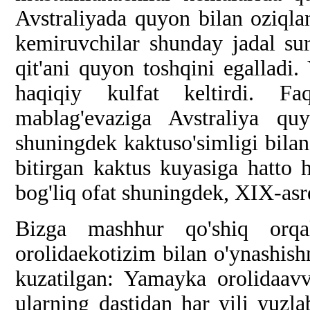
Avstraliyada quyon bilan oziqla
kemiruvchilar shunday jadal sur
qit'ani quyon toshqini egalladi.
haqiqiy kulfat keltirdi. Fa
mablag'evaziga Avstraliya quy
shuningdek kaktuso'simligi bilan
bitirgan kaktus kuyasiga hatto 
bog'liq ofat shuningdek, XIX-asr
Bizga mashhur qo'shiq orqa
orolidaekotizim bilan o'ynashishn
kuzatilgan: Yamayka orolidaavva
ularning dastidan har yili yuz