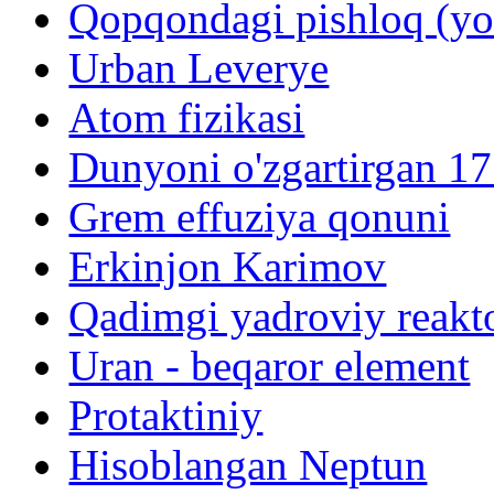
Qopqondagi pishloq (yo
Urban Leverye
Atom fizikasi
Dunyoni o'zgartirgan 17
Grem effuziya qonuni
Erkinjon Karimov
Qadimgi yadroviy reakt
Uran - beqaror element
Protaktiniy
Hisoblangan Neptun