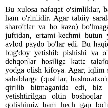
Bu xulosa nafaqat o'simliklar, 
ham o'rinlidir. Agar tabiiy saral
sharoitlar va ho kazo) bo'lmag
juftidan, ertami-kechmi butun 
avlod paydo bo'lar edi. Bu haqi
bug'doy yetishib pishishi va o
dehqonlar hosiliga katta talafo
yodga olish kifoya. Agar, iqlim 
sabablarga (qushlar, hashoratxo'r
qirilib bitmaganida edi, bi
yetishtirilgan oltin boshoqla
qolishimiz ham hech gap bo'l