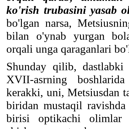
ko'rish trubasini yasab o
bo'lgan narsa, Metsiusnin
bilan o'ynab yurgan bola
orqali unga qaraganlari bo'
Shunday qilib, dastlabki 
XVII-asrning boshlarid
kerakki, uni, Metsiusdan ta
biridan mustaqil ravishda
birisi optikachi olimlar