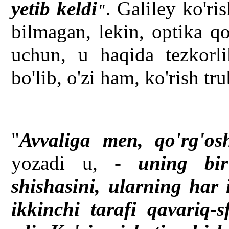
yetib keldi
. Galiley ko'ri
"
bilmagan, lekin, optika q
uchun, u haqida tezkorli
bo'lib, o'zi ham, ko'rish t
"
Avvaliga men, qo'rg'o
yozadi u, -
uning bir
shishasini, ularning har 
ikkinchi tarafi qavariq-s