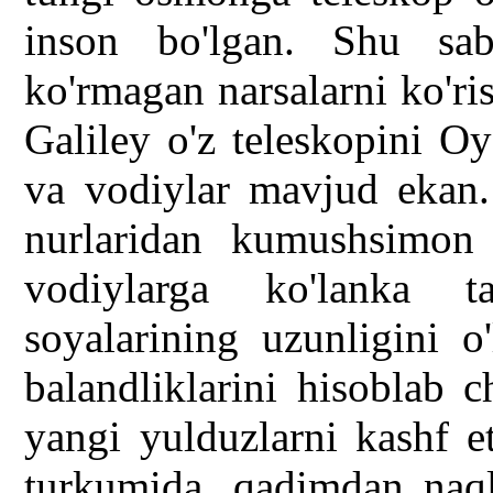
inson bo'lgan. Shu sa
ko'rmagan narsalarni ko'ri
Galiley o'z teleskopini Oy
va vodiylar mavjud ekan. 
nurlaridan kumushsimon y
vodiylarga ko'lanka t
soyalarining uzunligini o
balandliklarini hisoblab 
yangi yulduzlarni kashf e
turkumida, qadimdan naql