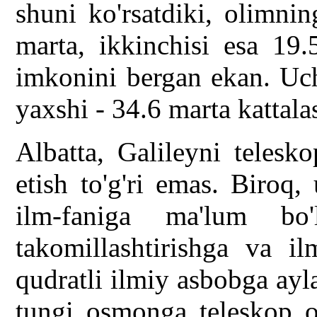
shuni ko'rsatdiki, olimni
marta, ikkinchisi esa 19.5
imkonini bergan ekan. Uch
yaxshi - 34.6 marta kattala
Albatta, Galileyni teleskop
etish to'g'ri emas. Biroq
ilm-faniga ma'lum bo'
takomillashtirishga va i
qudratli ilmiy asbobga ayl
tungi osmonga teleskop or