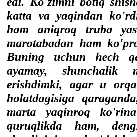
edi. Ko'zimni botiq shis
katta va yaqindan ko'r
ham aniqroq truba yas
marotabadan ham ko'proq 
Buning uchun hech qa
ayamay, shunchalik 
erishdimki, agar u orqa
holatdagisiga qaraganda
marta yaqinroq ko'rin
quruqlikda ham, deng