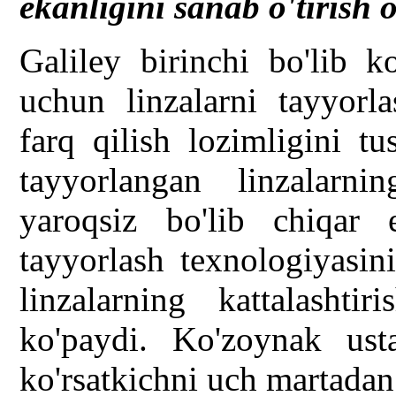
ekanligini sanab o'tirish o
Galiley birinchi bo'lib k
uchun linzalarni tayyorl
farq qilish lozimligini t
tayyorlangan linzalarni
yaroqsiz bo'lib chiqar 
tayyorlash texnologiyasini
linzalarning kattalashti
ko'paydi. Ko'zoynak us
ko'rsatkichni uch martadan