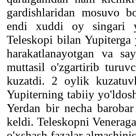
gardishlaridan mosuvo bo'
endi xuddi oy singari y
Teleskopi bilan Yupiterga 
harakatlanayotgan va say
muttasil o'zgartirib turuv
kuzatdi. 2 oylik kuzatuvl
Yupiterning tabiiy yo'ldosh
Yerdan bir necha barobar 
keldi. Teleskopni Veneraga
o'xshash fazalar almashini