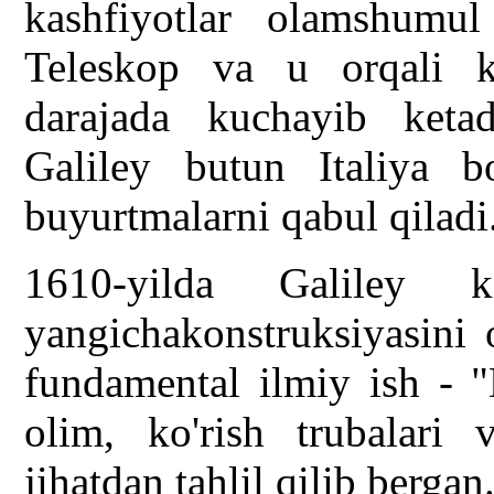
kashfiyotlar olamshumul
Teleskop va u orqali k
darajada kuchayib ketad
Galiley butun Italiya b
buyurtmalarni qabul qiladi
1610-yilda Galiley k
yangichakonstruksiyasini 
fundamental ilmiy ish - "
olim, ko'rish trubalari 
jihatdan tahlil qilib bergan