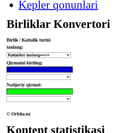
Kepler qonunlari
Birliklar Konvertori
Birlik / Kattalik turini
tanlang:
Qiymatni kiriting:
Natijaviy qiymat:
© Orbita.uz
Kontent statistikasi