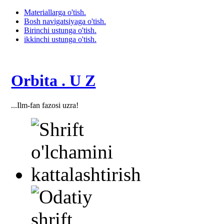
Materiallarga o'tish.
Bosh navigatsiyaga o'tish.
Birinchi ustunga o'tish.
ikkinchi ustunga o'tish.
Orbita . U Z
...Ilm-fan fazosi uzra!