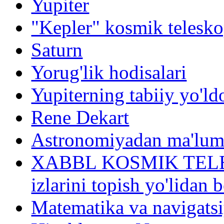
Yupiter
"Kepler" kosmik telesko
Saturn
Yorug'lik hodisalari
Yupiterning tabiiy yo'ld
Rene Dekart
Astronomiyadan ma'lum
XABBL KOSMIK TELESK
izlarini topish yo'lidan
Matematika va navigatsi