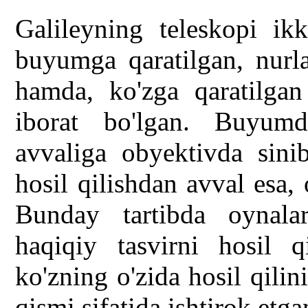
Galileyning teleskopi ikk
buyumga qaratilgan, nurla
hamda, ko'zga qaratilgan
iborat bo'lgan. Buyumd
avvaliga obyektivda sinib
hosil qilishdan avval esa,
Bunday tartibda oynalarn
haqiqiy tasvirni hosil q
ko'zning o'zida hosil qilin
qismi sifatida ishtirok etga