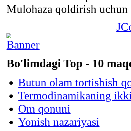
Mulohaza qoldirish uchun s
JC
Bo'limdagi Top - 10 maq
Butun olam tortishish q
Termodinamikaning ikki
Om qonuni
Yonish nazariyasi