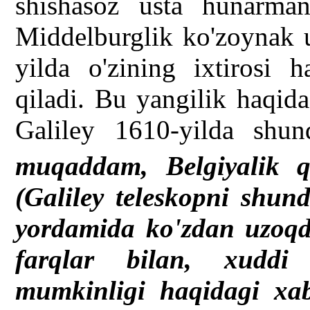
shishasoz usta hunarmand
Middelburglik ko'zoynak u
yilda o'zining ixtirosi 
qiladi. Bu yangilik haqid
Galiley 1610-yilda shu
muqaddam, Belgiyalik q
(Galiley teleskopni shun
yordamida ko'zdan uzoqd
farqlar bilan, xuddi
mumkinligi haqidagi xa