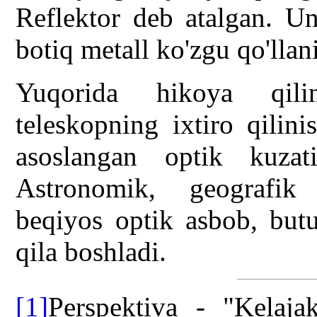
Reflektor deb atalgan. Un
botiq metall ko'zgu qo'llan
Yuqorida hikoya qilin
teleskopning ixtiro qilin
asoslangan optik kuzati
Astronomik, geografik i
beqiyos optik asbob, but
qila boshladi.
[1]
Perspektiva - "Kelaja