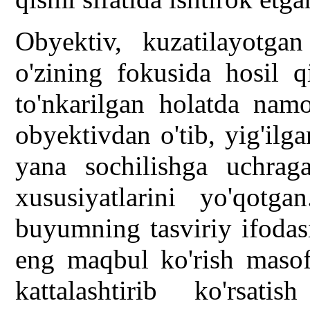
Obyektiv, kuzatilayotga
o'zining fokusida hosil q
to'nkarilgan holatda namo
obyektivdan o'tib, yig'ilga
yana sochilishga uchraga
xususiyatlarini yo'qotg
buyumning tasviriy ifodas
eng maqbul ko'rish masof
kattalashtirib ko'rsati