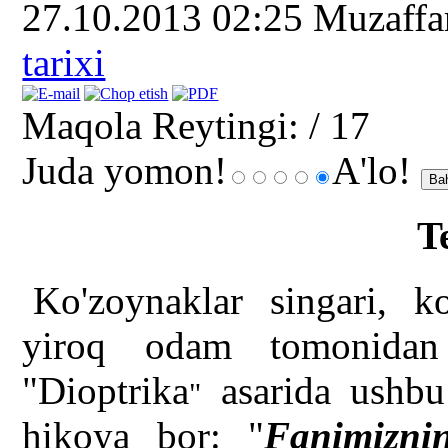
27.10.2013 02:25
Muzaff
tarixi
Maqola Reytingi:
/ 17
Juda yomon!
A'lo!
T
Ko'zoynaklar singari, k
yiroq odam tomonidan 
"Dioptrika
asarida ushbu
"
hikoya bor: "
Fanimizni