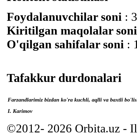
Foydalanuvchilar soni
: 
Kiritilgan mаqolalar son
O'qilgan sahifalar soni
: 
Tafakkur durdonalari
Farzandlarimiz bizdan ko'ra kuchli, aqlli va baxtli bo'lis
I. Karimov
©2012- 2026 Orbita.uz - I