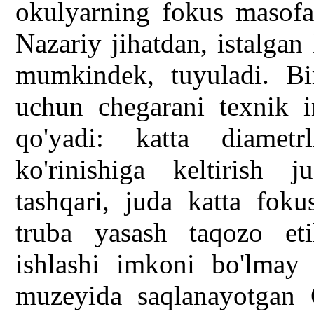
okulyarning fokus masofal
Nazariy jihatdan, istalgan 
mumkindek, tuyuladi. Biro
uchun chegarani texnik i
qo'yadi: katta diametr
ko'rinishiga keltirish
tashqari, juda katta fok
truba yasash taqozo et
ishlashi imkoni bo'lmay 
muzeyida saqlanayotgan Ga