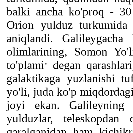
balki ancha ko'proq - 30
Orion yulduz turkumida 
aniqlandi. Galileygacha
olimlarining, Somon Yo'l
to'plami
degan qarashlar
"
galaktikaga yuzlanishi t
yo'li, juda ko'p miqdordag
joyi ekan. Galileyning 
yulduzlar, teleskopdan 
qaralganidan ham kichikro