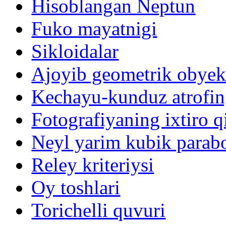
Hisoblangan Neptun
Fuko mayatnigi
Sikloidalar
Ajoyib geometrik obyektl
Kechayu-kunduz atrofin
Fotografiyaning ixtiro qi
Neyl yarim kubik parabo
Reley kriteriysi
Oy toshlari
Torichelli quvuri