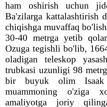
ham oshirish uchun jidd
Ba'zilarga kattalashtirish
chiqishga muvaffaq bo'lish
30-40 metrga yetib qolar
Ozuga tegishli bo'lib, 166
oladigan teleskop yasas
trubkasi uzunligi 98 metr
bir buyuk olim Isaak
muammoning o'ziga xo
amaliyotga joriy qilin