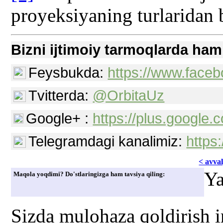
proyeksiyaning turlaridan 
Bizni ijtimoiy tarmoqlarda ham
Feysbukda:
https://www.faceb
Tvitterda:
@OrbitaUz
Google+ :
https://plus.googl
Telegramdagi kanalimiz:
https
< avvаl
Ya
Maqola yoqdimi? Do'stlaringizga ham tavsiya qiling:
Sizda mulohaza qoldirish 