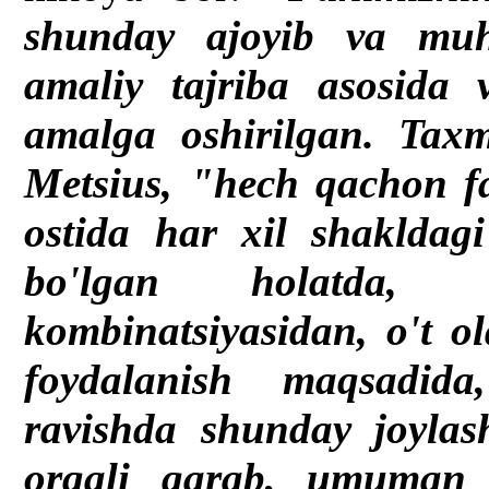
shunday ajoyib va muhi
amaliy tajriba asosida 
amalga oshirilgan. Taxm
Metsius, "
hech qachon f
ostida har xil shakldag
bo'lgan holatda, ul
kombinatsiyasidan, o't ol
foydalanish maqsadida
ravishda shunday joylash
orqali qarab, umuman k