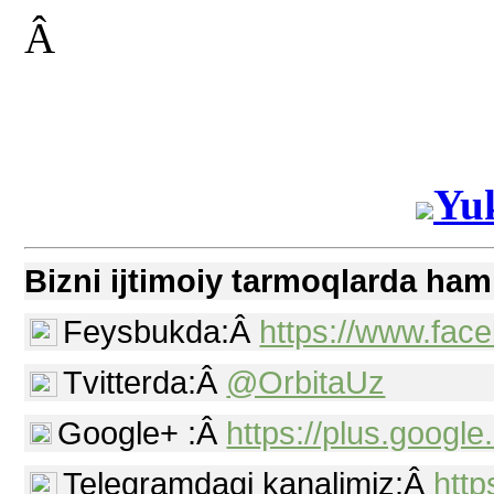
Â
Yuk
Bizni ijtimoiy tarmoqlarda ham
Feysbukda:Â
https://www.fac
Tvitterda:Â
@OrbitaUz
Google+ :Â
https://plus.goog
Telegramdagi kanalimiz:Â
http