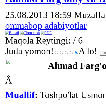
25.08.2013 18:59
Muzaff
ommabop adabiyotlar
Maqola Reytingi:
/ 6
Juda yomon!
A'lo!
Ahmad Farg'o
Â
Muallif
:
Toshpo'lat Usmo