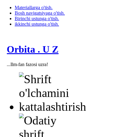
Materiallarga o'tish.
Bosh navigatsiyaga o'tish.
Birinchi ustunga o'tish.
ikkinchi ustunga o'tish.
Orbita . U Z
...Ilm-fan fazosi uzra!