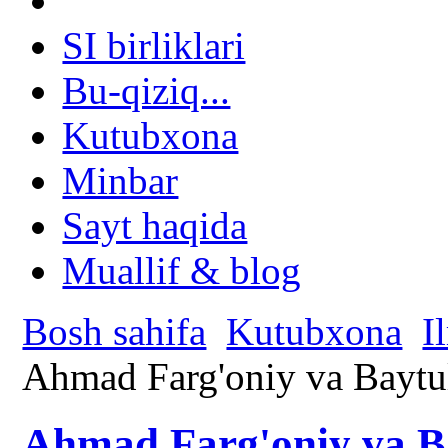
SI birliklari
Bu-qiziq...
Kutubxona
Minbar
Sayt haqida
Muallif & blog
Bosh sahifa
Kutubxona
I
Ahmad Farg'oniy va Bayt
Ahmad Farg'oniy va B