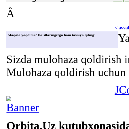
Â
< avvаl
Ya
Maqola yoqdimi? Do'stlaringizga ham tavsiya qiling:
Sizda mulohaza qoldirish 
Mulohaza qoldirish uchun s
JC
Orbita.Uz kutubxonasid