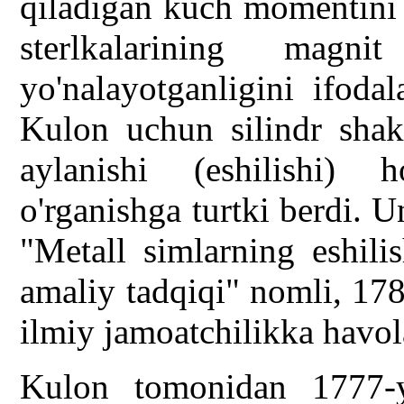
qiladigan kuch momentini 
sterlkalarining magn
yo'nalayotganligini ifoda
Kulon uchun silindr shakl
aylanishi (eshilishi) 
o'rganishga turtki berdi. U
"Metall simlarning eshili
amaliy tadqiqi" nomli, 178
ilmiy jamoatchilikka havola
Kulon tomonidan 1777-y