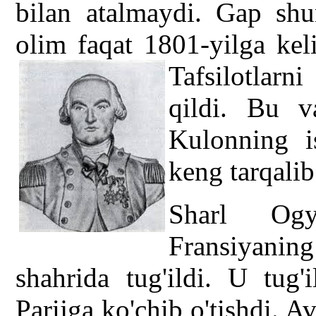
bilan atalmaydi. Gap shun
olim faqat 1801-yilga ke
Tafsilotlarni
qildi. Bu v
Kulonning is
keng tarqalib
Sharl Ogy
Fransiyanin
shahrida tug'ildi. U tug'
Parijga ko'chib o'tishdi. Av