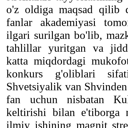
o'z oldiga maqsad qilib 
fanlar akademiyasi tomo
ilgari surilgan bo'lib, m
tahlillar yuritgan va jid
katta miqdordagi mukofot 
konkurs g'oliblari sif
Shvetsiyalik van Shvinden v
fan uchun nisbatan Kul
keltirishi bilan e'tiborg
ilmiy ishining magnit str