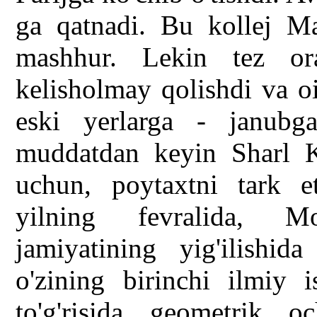
ga qatnadi. Bu kollej Ma
mashhur. Lekin tez or
kelisholmay qolishdi va oi
eski yerlarga - janubg
muddatdan keyin Sharl K
uchun, poytaxtni tark e
yilning fevralida, M
jamiyatining yig'ilishi
o'zining birinchi ilmiy i
to'g'risida geometrik o