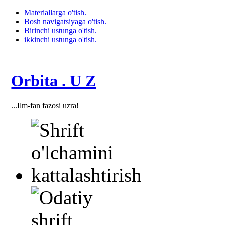
Materiallarga o'tish.
Bosh navigatsiyaga o'tish.
Birinchi ustunga o'tish.
ikkinchi ustunga o'tish.
Orbita . U Z
...Ilm-fan fazosi uzra!