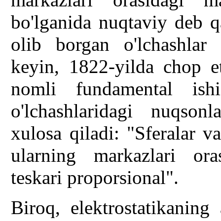
bo'lganida nuqtaviy deb q
olib borgan o'lchashlar 
keyin, 1822-yilda chop et
nomli fundamental ish
o'lchashlaridagi nuqson
xulosa qiladi: "Sferalar va
ularning markazlari ora
teskari proporsional".
Biroq, elektrostatikanin