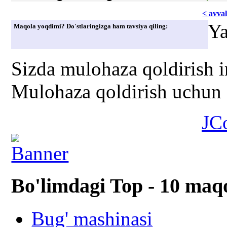
< avvаl
Ya
Maqola yoqdimi? Do'stlaringizga ham tavsiya qiling:
Sizda mulohaza qoldirish 
Mulohaza qoldirish uchun s
JC
Bo'limdagi Top - 10 maq
Bug' mashinasi