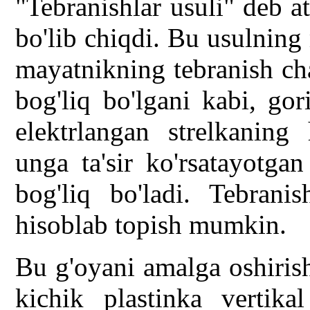
"Tebranishlar usuli" deb a
bo'lib chiqdi. Bu usulning
mayatnikning tebranish cha
bog'liq bo'lgani kabi, gor
elektrlangan strelkaning
unga ta'sir ko'rsatayotgan
bog'liq bo'ladi. Tebrani
hisoblab topish mumkin.
Bu g'oyani amalga oshiris
kichik plastinka vertikal