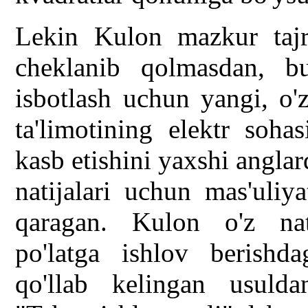
Lekin Kulon mazkur tajri
cheklanib qolmasdan, b
isbotlash uchun yangi, o'
ta'limotining elektr soh
kasb etishini yaxshi anglar
natijalari uchun mas'uliy
qaragan. Kulon o'z nati
po'latga ishlov berishd
qo'llab kelingan usulda