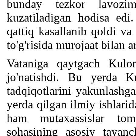
bunday tezkor lavozi
kuzatiladigan hodisa edi
qattiq kasallanib qoldi va
to'g'risida murojaat bilan 
Vataniga qaytgach Kulo
jo'natishdi. Bu yerda K
tadqiqotlarini yakunlashg
yerda qilgan ilmiy ishlarid
ham mutaxassislar tomo
sohasining asosiy tayanc