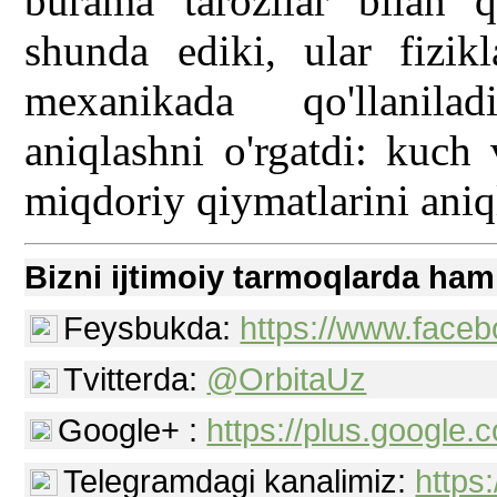
burama tarozilar bilan qi
shunda ediki, ular fizikl
mexanikada qo'llanila
aniqlashni o'rgatdi: kuch
miqdoriy qiymatlarini aniq
Bizni ijtimoiy tarmoqlarda ham
Feysbukda:
https://www.faceb
Tvitterda:
@OrbitaUz
Google+ :
https://plus.googl
Telegramdagi kanalimiz:
https