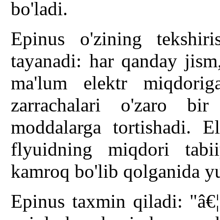
bo'ladi.
Epinus o'zining tekshiri
tayanadi: har qanday jism
ma'lum elektr miqdoriga
zarrachalari o'zaro bir
moddalarga tortishadi. El
flyuidning miqdori tabi
kamroq bo'lib qolganida y
Epinus taxmin qiladi: "â€