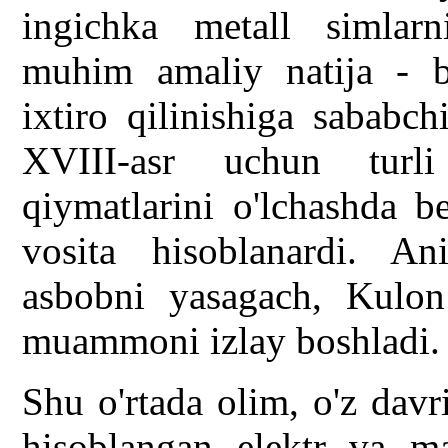
ingichka metall simlarn
muhim amaliy natija - bu
ixtiro qilinishiga sababc
XVIII-asr uchun turli
qiymatlarini o'lchashda b
vosita hisoblanardi. An
asbobni yasagach, Kulon
muammoni izlay boshladi.
Shu o'rtada olim, o'z davr
hisoblangan elektr va m