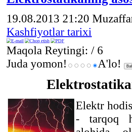
19.08.2013 21:20
Muzaff
Kashfiyotlar tarixi
Maqola Reytingi:
/ 6
Juda yomon!
A'lo!
Elektrostatik
Elektr hodis
- tarqoq h
alohida ol