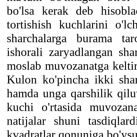
bo'lsa kerak deb hisob
tortishish kuchlarini o'l
sharchalarga burama tar
ishorali zaryadlangan sha
moslab muvozanatga keltir
Kulon ko'pincha ikki shar
hamda unga qarshilik qilu
kuchi o'rtasida muvozana
natijalar shuni tasdiqlar
kvadratlar qonuniga bo'ys