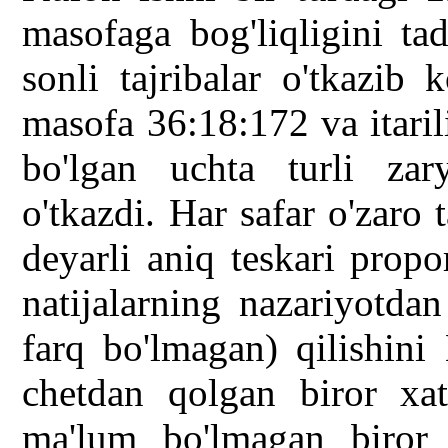
masofaga bog'liqligini ta
sonli tajribalar o'tkazib 
masofa 36:18:172 va itari
bo'lgan uchta turli zary
o'tkazdi. Har safar o'zaro 
deyarli aniq teskari propo
natijalarning nazariyotda
farq bo'lmagan) qilishini
chetdan qolgan biror xat
ma'lum bo'lmagan biror i