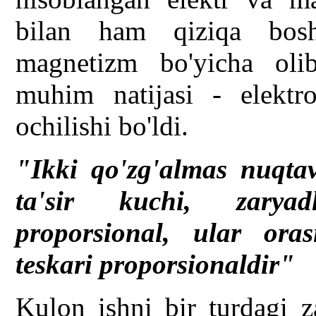
bilan ham qiziqa bosh
magnetizm bo'yicha olib
muhim natijasi - elektro
ochilishi bo'ldi.
"Ikki qo'zg'almas nuqtav
ta'sir kuchi, zaryad
proporsional, ular ora
teskari proporsionaldir"
Kulon ishni bir turdagi z