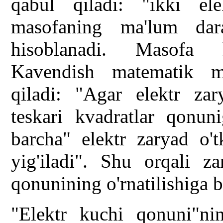
qabul qiladi: "ikki elek
masofaning ma'lum dara
hisoblanadi. Masofa ho
Kavendish matematik m
qiladi: "Agar elektr zary
teskari kvadratlar qonun
barcha" elektr zaryad o't
yig'iladi". Shu orqali za
qonunining o'rnatilishiga bi
"Elektr kuchi qonuni"ning