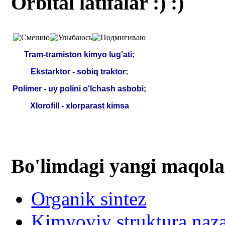
Orbital latifalar :) :)
Tram-tramiston kimyo lug'ati;
Ekstarktor - sobiq traktor;
Polimer - uy polini o'lchash asbobi;
Xlorofill - xlorparast kimsa
Bo'limdagi yangi maqola
Organik sintez
Kimyoviy struktura naza