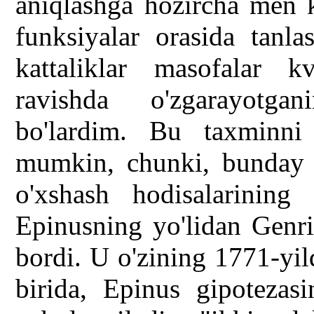
aniqlashga hozircha men k
funksiyalar orasida tanl
kattaliklar masofalar kv
ravishda o'zgarayotgan
bo'lardim. Bu taxminni
mumkin, chunki, bunday b
o'xshash hodisalarining 
Epinusning yo'lidan Genr
bordi. U o'zining 1771-yil
birida, Epinus gipotezasi