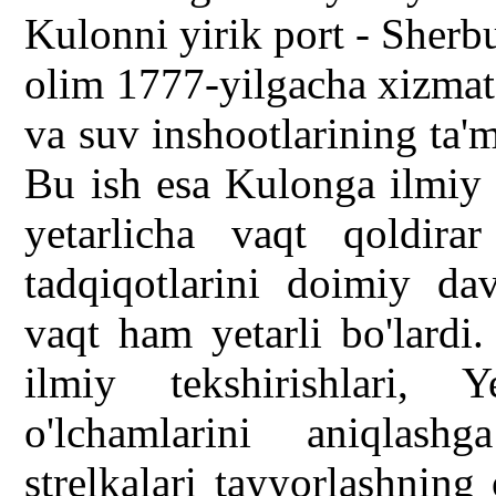
Kulonni yirik port - Sherb
olim 1777-yilgacha xizmat
va suv inshootlarining ta'm
Bu ish esa Kulonga ilmiy 
yetarlicha vaqt qoldir
tadqiqotlarini doimiy da
vaqt ham yetarli bo'lardi
ilmiy tekshirishlari,
o'lchamlarini aniqlash
strelkalari tayyorlashning