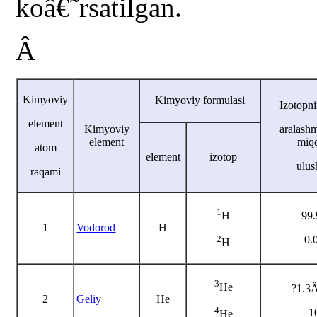
koâ€˜rsatilgan.
Â
Kimyoviy
Kimyoviy formulasi
Izotopni
element
Kimyoviy
aralash
element
miq
atom
element
izotop
ulus
raqami
1
99
H
1
Vodorod
H
0.
2
H
3
He
?1.3
2
Geliy
He
4
1
He