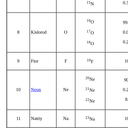
0.
15
N
16
O
99
17
8
Kislorod
O
0.
O
0.
18
O
19
9
Ftor
F
1
F
20
Ne
9
21
10
Neon
Ne
0.
Ne
8
22
Ne
23
11
Natriy
Na
1
Na