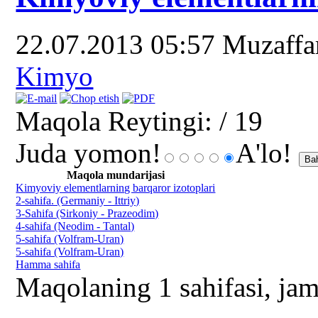
22.07.2013 05:57
Muzaff
Kimyo
Maqola Reytingi:
/ 19
Juda yomon!
A'lo!
Maqola mundarijasi
Kimyoviy elementlarning barqaror izotoplari
2-sahifa. (Germaniy - Ittriy)
3-Sahifa (Sirkoniy - Prazeodim)
4-sahifa (Neodim - Tantal)
5-sahifa (Volfram-Uran)
5-sahifa (Volfram-Uran)
Hamma sahifa
Maqolaning 1 sahifasi, jam