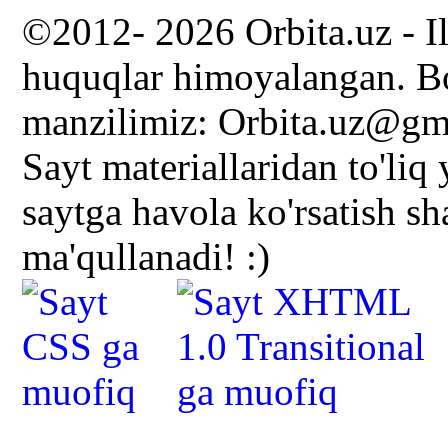
©2012- 2026 Orbita.uz - I
huquqlar himoyalangan. Bo
manzilimiz: Orbita.uz@gm
Sayt materiallaridan to'liq
saytga havola ko'rsatish s
ma'qullanadi! :)