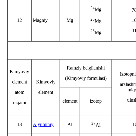
24
Mg
7
25
12
Magniy
Mg
1
Mg
1
26
Mg
Ramziy belgilanishi
Kimyoviy
Izotopni
(Kimyoviy formulasi)
element
Kimyoviy
aralash
miq
atom
element
ulus
element
izotop
raqami
27
13
Alyuminiy
Al
1
Al