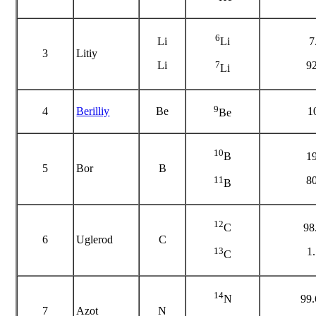
6
Li
7
Li
3
Litiy
Li
9
7
Li
9
4
Berilliy
Be
1
Be
10
1
B
5
Bor
B
8
11
B
12
98
C
6
Uglerod
C
1
13
C
14
99
N
7
Azot
N