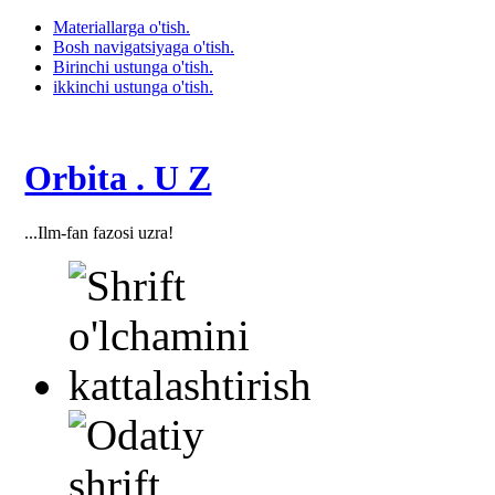
Materiallarga o'tish.
Bosh navigatsiyaga o'tish.
Birinchi ustunga o'tish.
ikkinchi ustunga o'tish.
Orbita . U Z
...Ilm-fan fazosi uzra!