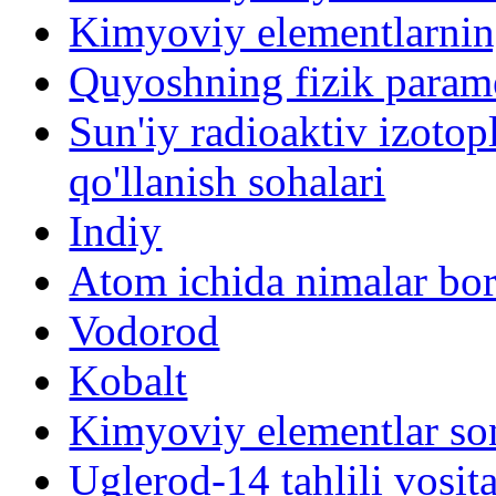
Kimyoviy elementlarning
Quyoshning fizik parame
Sun'iy radioaktiv izotopl
qo'llanish sohalari
Indiy
Atom ichida nimalar bo
Vodorod
Kobalt
Kimyoviy elementlar so
Uglerod-14 tahlili vosit