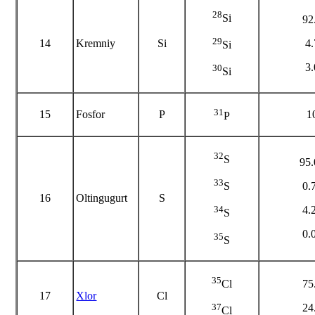
28
Si
92
29
14
Kremniy
Si
4
Si
3
30
Si
31
15
Fosfor
P
1
P
32
S
95
33
0.
S
16
Oltingugurt
S
4.
34
S
0.
35
S
35
75
Cl
17
Xlor
Cl
24
37
Cl