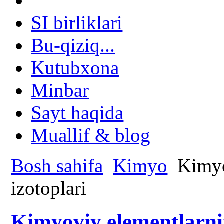
SI birliklari
Bu-qiziq...
Kutubxona
Minbar
Sayt haqida
Muallif & blog
Bosh sahifa
Kimyo
Kimyo
izotoplari
Kimyoviy elementlarni