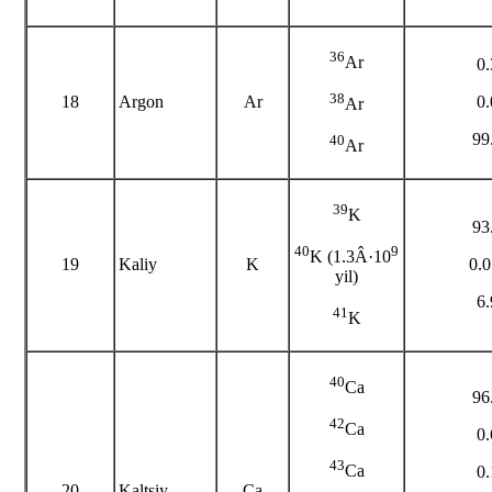
36
Ar
0
38
18
Argon
Ar
0
Ar
99
40
Ar
39
K
93
40
9
K (1.3Â·10
19
Kaliy
K
0.
yil)
6
41
K
40
Ca
96
42
Ca
0
43
Ca
0
20
Kaltsiy
Ca