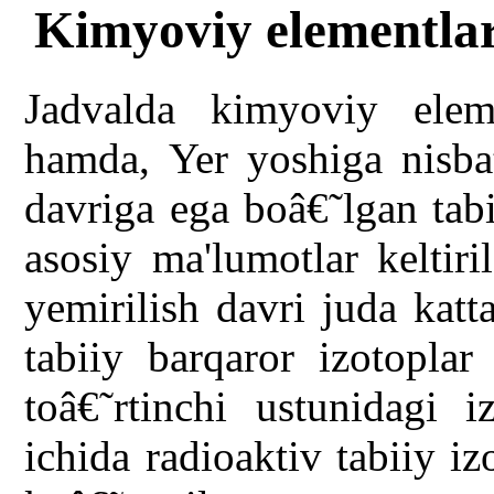
Kimyoviy elementlar
Jadvalda kimyoviy eleme
hamda, Yer yoshiga nisbat
davriga ega boâ€˜lgan tabi
asosiy ma'lumotlar keltiri
yemirilish davri juda kat
tabiiy barqaror izotoplar
toâ€˜rtinchi ustunidagi 
ichida radioaktiv tabiiy i