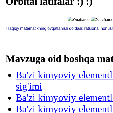
Orbital latifalar :) :)
Haqiqy matematikning ovqatlanish qoidasi: ratsional nonush
Mavzuga oid boshqa mat
Ba'zi kimyoviy elementla
sig'imi
Ba'zi kimyoviy elementla
Ba'zi kimyoviy elementl