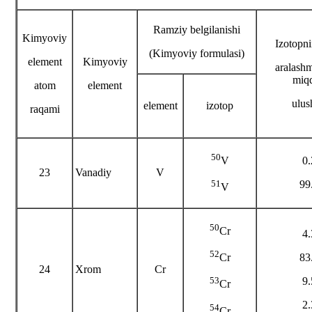
Ramziy belgilanishi
Kimyoviy
Izotopni
(Kimyoviy formulasi)
element
Kimyoviy
aralash
miq
atom
element
ulus
element
izotop
raqami
50
0
V
23
Vanadiy
V
99
51
V
50
Cr
4
52
83
Cr
24
Xrom
Cr
9
53
Cr
2
54
Cr