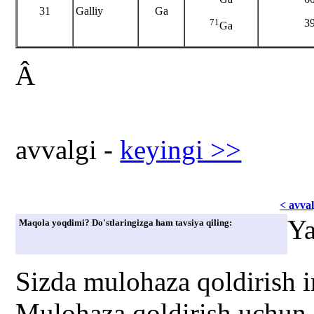
31
Galliy
Ga
3
71
Ga
Â
avvаlgi -
kеyingi >>
< avvаl
Ya
Maqola yoqdimi? Do'stlaringizga ham tavsiya qiling:
Sizda mulohaza qoldirish 
Mulohaza qoldirish uchun s