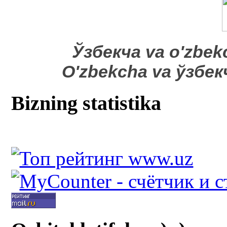
​Ўзбекча va o'zbek
O'zbekcha va ўзбе
Bizning statistika