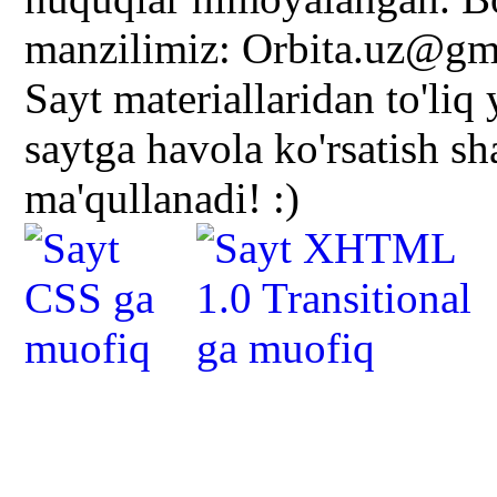
manzilimiz: Orbita.uz@gm
Sayt materiallaridan to'liq
saytga havola ko'rsatish s
ma'qullanadi! :)