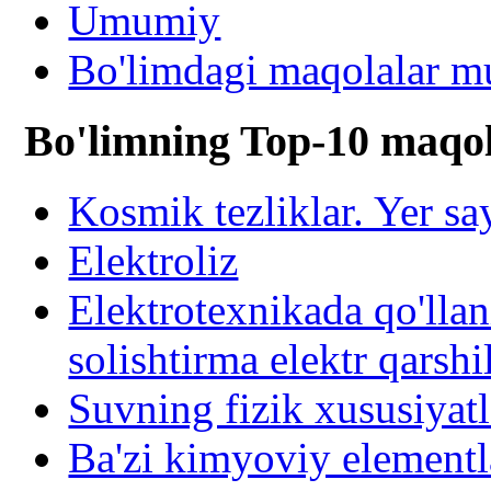
Umumiy
Bo'limdagi maqolalar mu
Bo'limning Top-10 maqol
Kosmik tezliklar. Yer s
Elektroliz
Elektrotexnikada qo'llan
solishtirma elektr qarshi
Suvning fizik xususiyatl
Ba'zi kimyoviy elementla