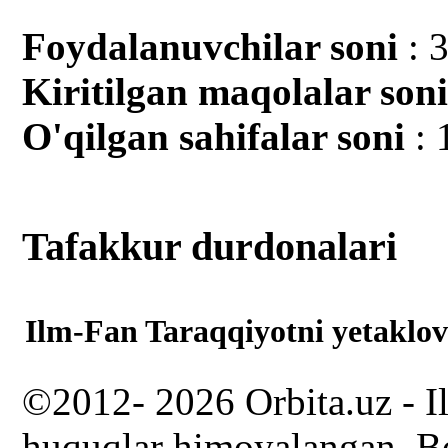
Foydalanuvchilar soni
: 
Kiritilgan mаqolalar son
O'qilgan sahifalar soni
: 
Tafakkur durdonalari
Ilm-Fan Taraqqiyotni yetaklov
©2012- 2026 Orbita.uz - I
huquqlar himoyalangan. Bo