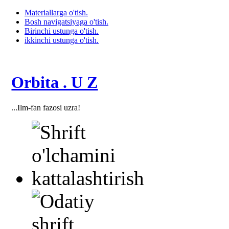
Materiallarga o'tish.
Bosh navigatsiyaga o'tish.
Birinchi ustunga o'tish.
ikkinchi ustunga o'tish.
Orbita . U Z
...Ilm-fan fazosi uzra!