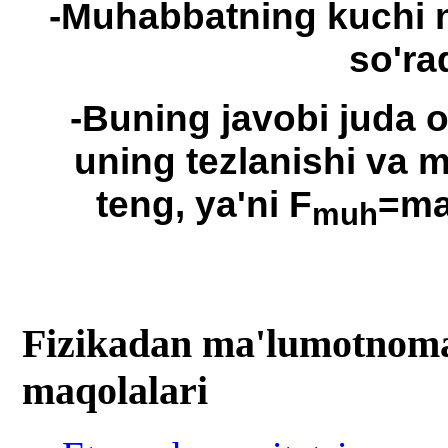
-Muhabbatning kuchi n
so'ra
-Buning javobi juda 
uning tezlanishi va
teng, ya'ni F
=ma.
muh
Fizikadan ma'lumotnomal
maqolalari