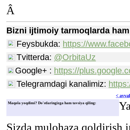
Â
Bizni ijtimoiy tarmoqlarda ham
Feysbukda:
https://www.faceb
Tvitterda:
@OrbitaUz
Google+ :
https://plus.googl
Telegramdagi kanalimiz:
https
< avvаl
Ya
Maqola yoqdimi? Do'stlaringizga ham tavsiya qiling:
Sizda mulohaza qoldirish 