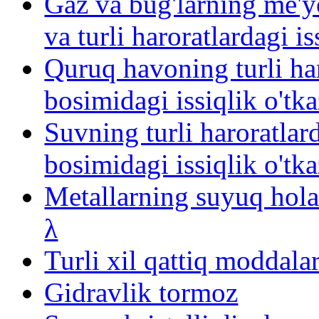
Gaz va bug'larning me'y
va turli haroratlardagi i
Quruq havoning turli ha
bosimidagi issiqlik o'tk
Suvning turli haroratlar
bosimidagi issiqlik o'tka
Metallarning suyuq holat
λ
Turli xil qattiq moddala
Gidravlik tormoz