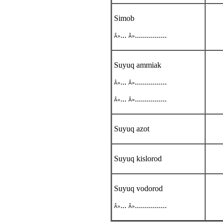
Simob
...
................
Â»
Â»
Suyuq ammiak
...
................
Â»
Â»
...
................
Â»
Â»
Suyuq azot
Suyuq kislorod
Suyuq vodorod
...
................
Â»
Â»