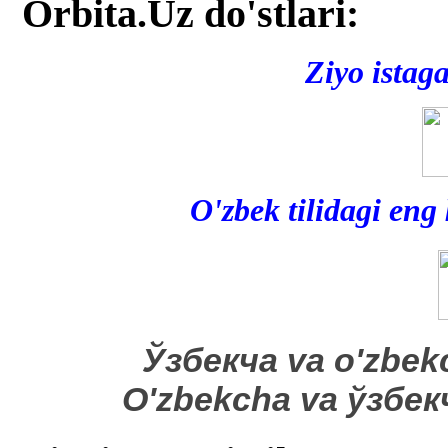
Orbita.Uz do'stlari:
Ziyo istag
O'zbek tilidagi eng
​Ўзбекча va o'zbek
O'zbekcha va ўзбе