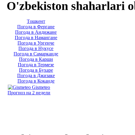
O'zbekiston shaharlari 
Тoшкент
Погода в Фергане
Погода в Андижане
Погода в Намангане
Погода в Ургенче
Погода в Нукусе
Погода в Самарканде
Погода в Карши
Погода в Термезе
Погода в Бухаре
Погода в Джизаке
Погода в Коканде
Gismeteo
Прогноз на 2 недели