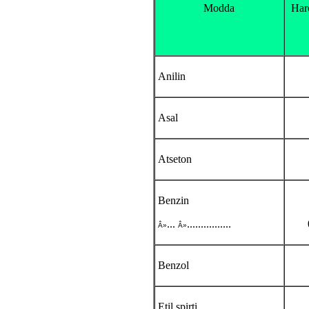
Modda
Har
Anilin
Asal
Atseton
Benzin
...
................
Â»
Â»
Benzol
Etil spirti