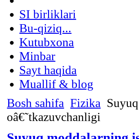
SI birliklari
Bu-qiziq...
Kutubxona
Minbar
Sayt haqida
Muallif & blog
Bosh sahifa
Fizika
Suyuq 
oâ€˜tkazuvchanligi
Suyuq moddalarning is