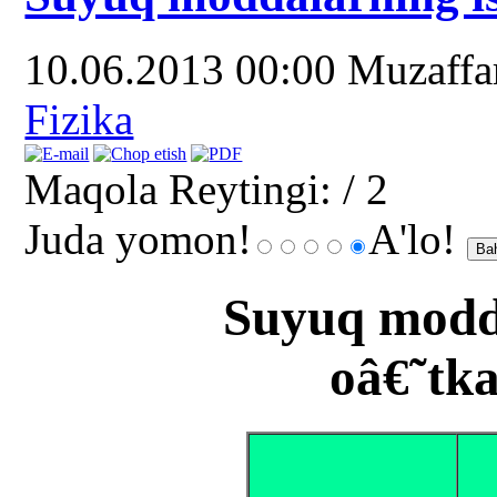
10.06.2013 00:00
Muzaff
Fizika
Maqola Reytingi:
/ 2
Juda yomon!
A'lo!
Suyuq modda
oâ€˜tka