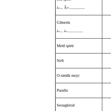
... Â»................
Â»
Glitserin
...
................
Â»
Â»
Metil spirti
Neft
O-simlik moyi
Parafin
Seouglerod