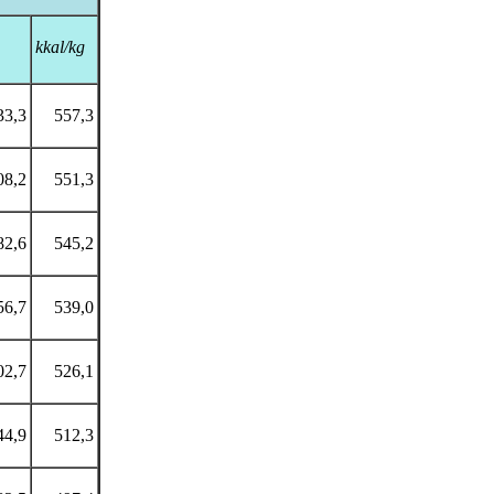
kkal
/kg
33,3
557,3
08,2
551,3
82,6
545,2
56,7
539,0
02,7
526,1
44,9
512,3