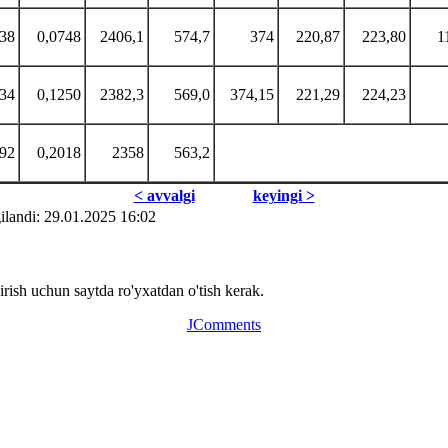
738
0,0748
2406,1
574,7
374
220,87
223,80
1
234
0,1250
2382,3
569,0
374,15
221,29
224,23
992
0,2018
2358
563,2
< avvаlgi
kеyingi >
ilаndi: 29.01.2025 16:02
ish uchun saytda ro'yxatdan o'tish kerak.
JComments