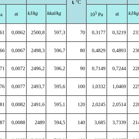
t
,
°C
kJ
/kg
kkal/
kg
5
kJ
/kg
at
at
a
10
Pa
061
0,0062
2500,8
597,3
70
0,3177
0,3219
23
066
0,0067
2498,3
596,7
80
0,4829
0,4893
23
071
0,0072
2496,2
596,2
90
0,7149
0,7244
22
076
0,0077
2493,7
595,6
100
1,0332
1,0469
22
081
0,0082
2491,6
595,1
120
2,0245
2,0514
22
087
0,0088
2489
594,5
140
3,685
3,7339
21