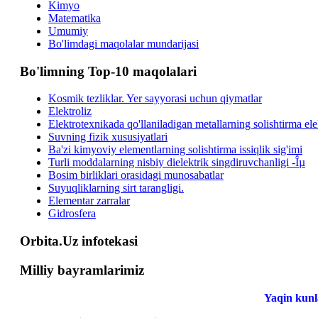
Kimyo
Matematika
Umumiy
Bo'limdagi maqolalar mundarijasi
Bo'limning Top-10 maqolalari
Kosmik tezliklar. Yer sayyorasi uchun qiymatlar
Elektroliz
Elektrotexnikada qo'llaniladigan metallarning solishtirma elek
Suvning fizik xususiyatlari
Ba'zi kimyoviy elementlarning solishtirma issiqlik sig'imi
Turli moddalarning nisbiy dielektrik singdiruvchanligi -Îµ
Bosim birliklari orasidagi munosabatlar
Suyuqliklarning sirt tarangligi.
Elementar zarralar
Gidrosfera
Orbita.Uz infotekasi
Milliy bayramlarimiz
Yaqin kunl