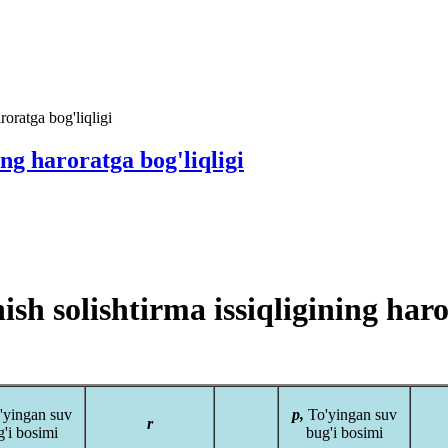
roratga bog'liqligi
ing haroratga bog'liqligi
sh solishtirma issiqligining haro
'yingan suv
p,
To'yingan suv
r
g'i bosimi
bug'i bosimi