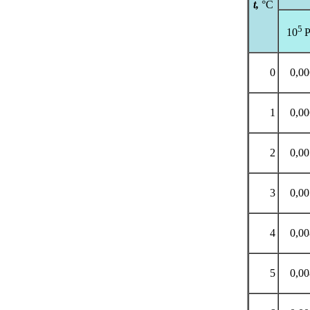
t
,
°C
5
10
P
0
0,0
1
0,0
2
0,0
3
0,0
4
0,0
5
0,0