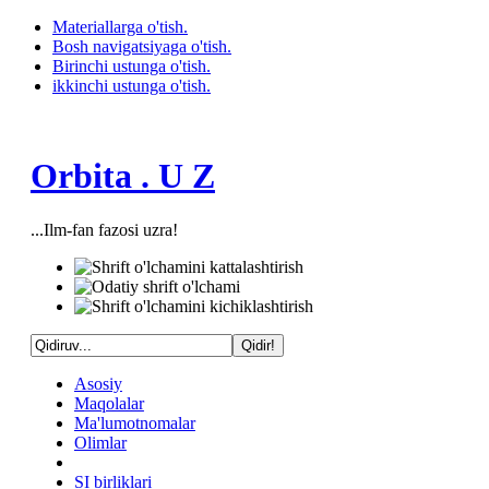
Materiallarga o'tish.
Bosh navigatsiyaga o'tish.
Birinchi ustunga o'tish.
ikkinchi ustunga o'tish.
Orbita . U Z
...Ilm-fan fazosi uzra!
Asosiy
Maqolalar
Ma'lumotnomalar
Olimlar
SI birliklari