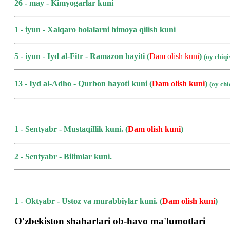
26 - may - Kimyogarlar kuni
1 - iyun - Xalqaro bolalarni himoya qilish kuni
5 - iyun - Iyd al-Fitr - Ramazon hayiti (
Dam olish kuni
)
(oy chiq
13 - Iyd al-Adho - Qurbon hayoti kuni
(
Dam olish kuni
)
(oy ch
1 - Sentyabr - Mustaqillik kuni.
(
Dam olish kuni
)
2 - Sentyabr - Bilimlar kuni.
1 - Oktyabr - Ustoz va murabbiylar kuni.
(
Dam olish kuni
)
O'zbekiston shaharlari ob-havo ma'lumotlari