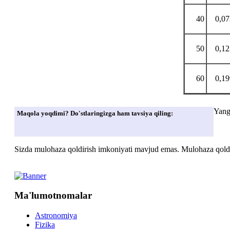
40
0,0
50
0,1
60
0,1
Yang
Maqola yoqdimi? Do'stlaringizga ham tavsiya qiling:
Sizda mulohaza qoldirish imkoniyati mavjud emas. Mulohaza qoldir
Ma'lumotnomalar
Astronomiya
Fizika