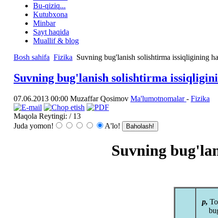
Bu-qiziq...
Kutubxona
Minbar
Sayt haqida
Muallif & blog
Bosh sahifa
Fizika
Suvning bug'lanish solishtirma issiqligining ha
Suvning bug'lanish solishtirma issiqligin
07.06.2013 00:00
Muzaffar Qosimov
Ma'lumotnomalar
-
Fizika
Maqola Reytingi:
/ 13
Juda yomon!
A'lo!
Suvning bug'lani
p,
To
bu