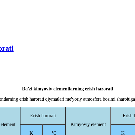
orati
Ba'zi kimyoviy elementlarning erish harorati
tlarning erish harorati qiymatlari me'yoriy atmosfera bosimi sharoitiga
Erish harorati
Erish 
element
Kimyoviy element
K
°C
K