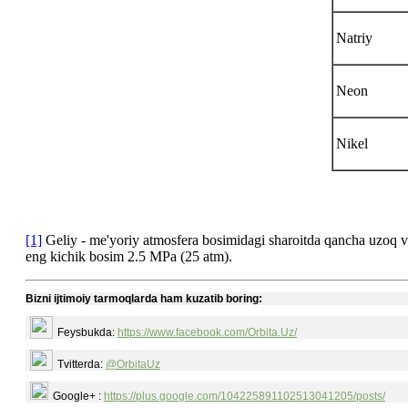
Natriy
Neon
Nikel
[1]
Geliy - me'yoriy atmosfera bosimidagi sharoitda qancha uzoq v
eng kichik bosim 2.5 MPa (25 atm).
Bizni ijtimoiy tarmoqlarda ham kuzatib boring:
Feysbukda:
https://www.facebook.com/Orbita.Uz/
Tvitterda:
@OrbitaUz
Google+ :
https://plus.google.com/104225891102513041205/posts/