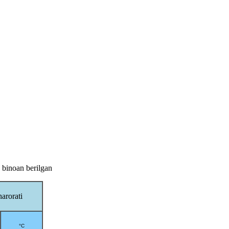
 binoan berilgan
harorati
°
C