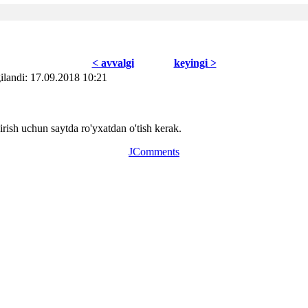
< avvаlgi
kеyingi >
ilаndi: 17.09.2018 10:21
ish uchun saytda ro'yxatdan o'tish kerak.
JComments