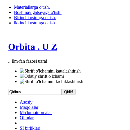
Materiallarga o'tish.
Bosh navigatsiyaga o'tish.
Birinchi ustunga o'tish.
ikkinchi ustunga o'tish.
Orbita . U Z
...Ilm-fan fazosi uzra!
Asosiy
Maqolalar
Ma'lumotnomalar
Olimlar
SI birliklari