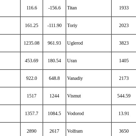
116.6
-156.6
Titan
1933
161.25
-111.90
Toriy
2023
1235.08
961.93
Uglerod
3823
453.69
180.54
Uran
1405
922.0
648.8
Vanadiy
2173
1517
1244
Vismut
544.59
1357.7
1084.5
Vodorod
13.91
2890
2617
Volfram
3650