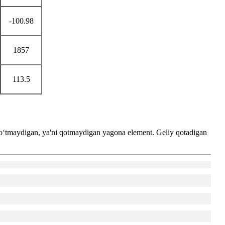
-100.98
1857
113.5
a o‘tmaydigan, ya'ni qotmaydigan yagona element. Geliy qotadigan