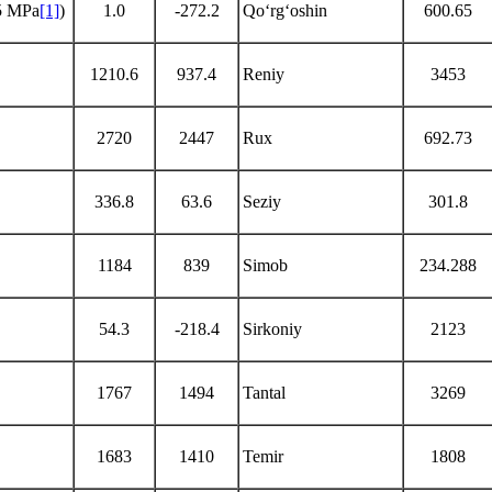
5 MPa
[1]
)
1.0
-272.2
Qo‘rg‘oshin
600.65
1210.6
937.4
Reniy
3453
2720
2447
Rux
692.73
336.8
63.6
Seziy
301.8
1184
839
Simob
234.288
54.3
-218.4
Sirkoniy
2123
1767
1494
Tantal
3269
1683
1410
Temir
1808