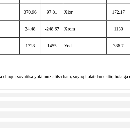
370.96
97.81
Xlor
172.17
24.48
-248.67
Xrom
1130
1728
1455
Yod
386.7
a chuqur sovutilsa yoki muzlatilsa ham, suyuq holatidan qattiq holatg