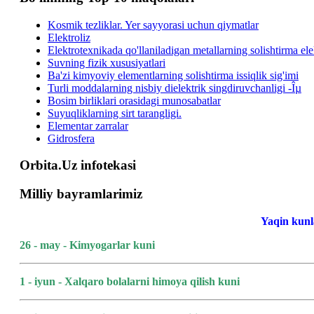
Kosmik tezliklar. Yer sayyorasi uchun qiymatlar
Elektroliz
Elektrotexnikada qo'llaniladigan metallarning solishtirma elek
Suvning fizik xususiyatlari
Ba'zi kimyoviy elementlarning solishtirma issiqlik sig'imi
Turli moddalarning nisbiy dielektrik singdiruvchanligi -Îµ
Bosim birliklari orasidagi munosabatlar
Suyuqliklarning sirt tarangligi.
Elementar zarralar
Gidrosfera
Orbita.Uz infotekasi
Milliy bayramlarimiz
Yaqin kunl
26 - may - Kimyogarlar kuni
1 - iyun - Xalqaro bolalarni himoya qilish kuni