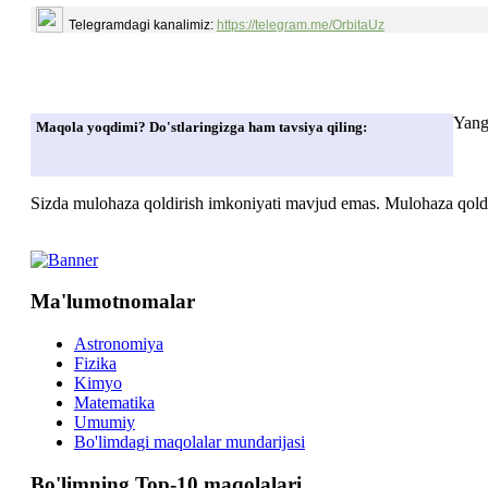
Telegramdagi kanalimiz:
https://telegram.me/OrbitaUz
Yang
Maqola yoqdimi? Do'stlaringizga ham tavsiya qiling:
Sizda mulohaza qoldirish imkoniyati mavjud emas. Mulohaza qoldir
Ma'lumotnomalar
Astronomiya
Fizika
Kimyo
Matematika
Umumiy
Bo'limdagi maqolalar mundarijasi
Bo'limning Top-10 maqolalari