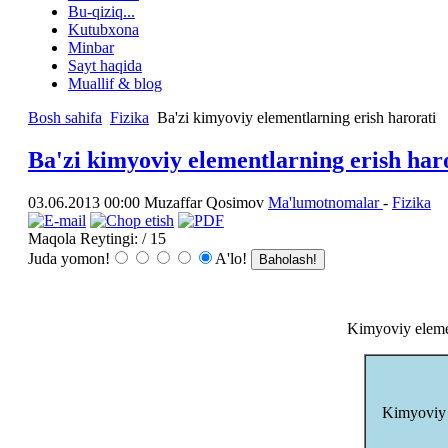
Bu-qiziq...
Kutubxona
Minbar
Sayt haqida
Muallif & blog
Bosh sahifa
Fizika
Ba'zi kimyoviy elementlarning erish harorati
Ba'zi kimyoviy elementlarning erish har
03.06.2013 00:00
Muzaffar Qosimov
Ma'lumotnomalar
-
Fizika
Maqola Reytingi:
/ 15
Juda yomon!
A'lo!
Kimyoviy elemen
Kimyoviy 